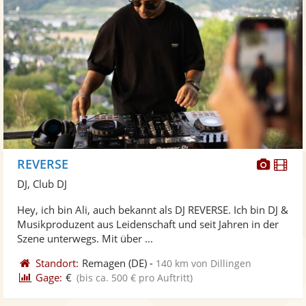
Diese
Di
REVERSE
Künst
Kü
DJ, Club DJ
stellt
ste
Hey, ich bin Ali, auch bekannt als DJ REVERSE. Ich bin DJ &
Fotos
Vi
Musikproduzent aus Leidenschaft und seit Jahren in der
bereit
ber
Szene unterwegs. Mit über ...
Standort:
Remagen
(DE)
-
140 km von Dillingen
Gage:
€
(bis ca. 500 € pro Auftritt)