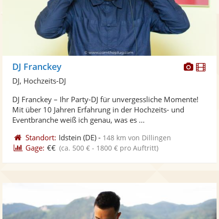
Diese
Di
DJ Franckey
Künst
Kü
DJ, Hochzeits-DJ
stellt
ste
DJ Franckey – Ihr Party-DJ für unvergessliche Momente!
Fotos
Vi
Mit über 10 Jahren Erfahrung in der Hochzeits- und
bereit
ber
Eventbranche weiß ich genau, was es ...
Standort:
Idstein
(DE)
-
148 km von Dillingen
Gage:
€€
(ca. 500 € - 1800 € pro Auftritt)