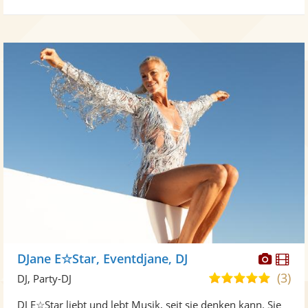
Diese
Di
DJane E☆Star, Eventdjane, DJ
Künst
Kü
(3)
5,0
DJ, Party-DJ
stellt
ste
von
DJ E☆Star liebt und lebt Musik, seit sie denken kann. Sie