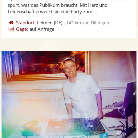
Fotos
Vi
5
spürt, was das Publikum braucht. Mit Herz und
bereit
ber
Sternen
Leidenschaft erweckt sie eine Party zum ...
Standort:
Leimen
(DE)
-
142 km von Dillingen
Gage:
auf Anfrage