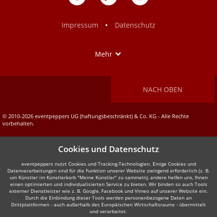
auf
auf
Facebook
Instagram
•
Impressum
Datenschutz
Show
Mehr
NACH OBEN
© 2010-2026 eventpeppers UG (haftungsbeschränkt) & Co. KG - Alle Rechte
vorbehalten.
Cookies und Datenschutz
eventpeppers nutzt Cookies und Tracking-Technologien. Einige Cookies und
Datenverarbeitungen sind für die Funktion unserer Website zwingend erforderlich (z. B.
um Künstler im Künstlerkorb "Meine Künstler" zu sammeln), andere helfen uns, Ihnen
einen optimierten und individualisierten Service zu bieten. Wir binden so auch Tools
externer Dienstleister wie z. B. Google, Facebook und Vimeo auf unserer Website ein.
Durch die Einbindung dieser Tools werden personenbezogene Daten an
Drittplattformen - auch außerhalb des Europäischen Wirtschaftsraums - übermittelt
und verarbeitet.