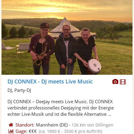
Diese
Di
DJ CONNEX - DJ meets Live Music
Künst
Kü
DJ, Party-DJ
stellt
ste
DJ CONNEX – DeeJay meets Live Music. DJ CONNEX
Fotos
Vi
verbindet professionelles DeeJaying mit der Energie
bereit
ber
echter Live-Musik und ist die flexible Alternative ...
Standort:
Mannheim
(DE)
-
126 km von Dillingen
Gage:
€€€
(ca. 1800 € - 3500 € pro Auftritt)