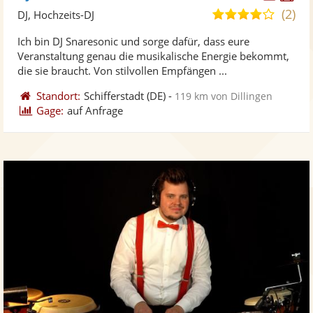
Künst
Kü
(2)
4,1
DJ, Hochzeits-DJ
stellt
ste
von
Ich bin DJ Snaresonic und sorge dafür, dass eure
Fotos
Vi
5
Veranstaltung genau die musikalische Energie bekommt,
bereit
ber
Sternen
die sie braucht. Von stilvollen Empfängen ...
Standort:
Schifferstadt
(DE)
-
119 km von Dillingen
Gage:
auf Anfrage