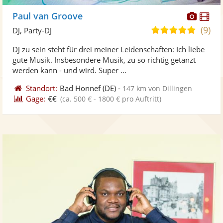
Diese
Di
Paul van Groove
Künst
Kü
(9)
5,0
DJ, Party-DJ
stellt
ste
von
DJ zu sein steht für drei meiner Leidenschaften: Ich liebe
Fotos
Vi
5
gute Musik. Insbesondere Musik, zu so richtig getanzt
bereit
ber
Sternen
werden kann - und wird. Super ...
Standort:
Bad Honnef
(DE)
-
147 km von Dillingen
Gage:
€€
(ca. 500 € - 1800 € pro Auftritt)