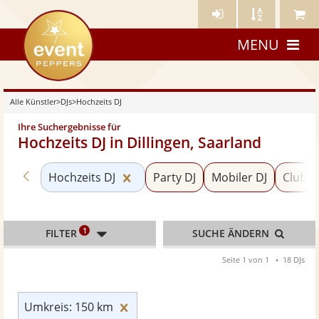
Künstler-
Künstler
Meine
eventpeppers
Login
A-
Künstle
MENU
Z
Alle Künstler
>
DJs
>
Hochzeits DJ
Ihre Suchergebnisse für
Hochzeits DJ in Dillingen, Saarland
Zurück zu «DJs»
Kategorie «Hochzeits DJ» zurücks
Hochzeits DJ
Party DJ
Mobiler DJ
Club D
1
FILTER
SUCHE ÄNDERN
Seite 1 von 1
18 DJs
Umkreis: 150 km zurücksetzen
Umkreis: 150 km