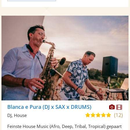
Diese
Di
Blanca e Pura (DJ x SAX x DRUMS)
Künst
Kü
(12)
4,9
DJ, House
stellt
ste
von
Feinste House Music (Afro, Deep, Tribal, Tropical) gepaart
Fotos
Vi
5