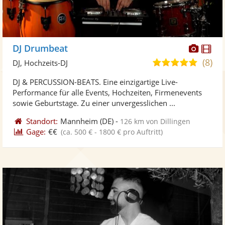
Diese
Di
DJ Drumbeat
Künst
Kü
(8)
4,8
DJ, Hochzeits-DJ
stellt
ste
von
DJ & PERCUSSION-BEATS. Eine einzigartige Live-
Fotos
Vi
5
Performance für alle Events, Hochzeiten, Firmenevents
bereit
ber
Sternen
sowie Geburtstage. Zu einer unvergesslichen ...
Standort:
Mannheim
(DE)
-
126 km von Dillingen
Gage:
€€
(ca. 500 € - 1800 € pro Auftritt)