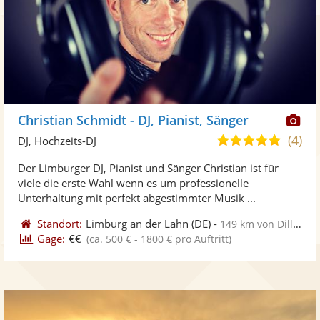
Di
Christian Schmidt - DJ, Pianist, Sänger
Kü
(4)
5,0
DJ, Hochzeits-DJ
ste
von
Der Limburger DJ, Pianist und Sänger Christian ist für
Fo
5
viele die erste Wahl wenn es um professionelle
ber
Sternen
Unterhaltung mit perfekt abgestimmter Musik ...
Standort:
Limburg an der Lahn
(DE)
-
149 km von Dillingen
Gage:
€€
(ca. 500 € - 1800 € pro Auftritt)