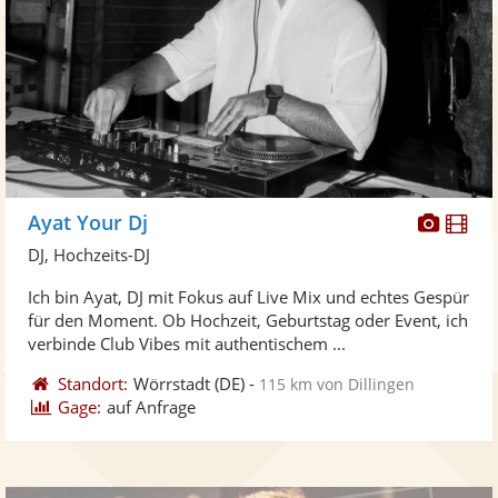
Diese
Di
Ayat Your Dj
Künst
Kü
DJ, Hochzeits-DJ
stellt
ste
Ich bin Ayat, DJ mit Fokus auf Live Mix und echtes Gespür
Fotos
Vi
für den Moment. Ob Hochzeit, Geburtstag oder Event, ich
bereit
ber
verbinde Club Vibes mit authentischem ...
Standort:
Wörrstadt
(DE)
-
115 km von Dillingen
Gage:
auf Anfrage