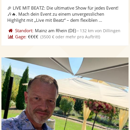
stellt
ste
von
🎉 LIVE MIT BEATZ: Die ultimative Show für jedes Event!
Fotos
Vi
5
🎶🔥. Mach dein Event zu einem unvergesslichen
bereit
ber
Sternen
Highlight mit „Live mit Beatz“ – dem flexiblen ...
Standort:
Mainz am Rhein
(DE)
-
132 km von Dillingen
Gage:
€€€€
(3500 € oder mehr pro Auftritt)