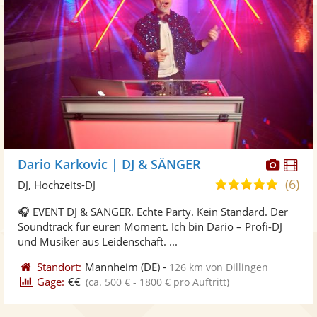
Diese
Di
Dario Karkovic | DJ & SÄNGER
Künst
Kü
(6)
5,0
DJ, Hochzeits-DJ
stellt
ste
von
🎧 EVENT DJ & SÄNGER. Echte Party. Kein Standard. Der
Fotos
Vi
5
Soundtrack für euren Moment. Ich bin Dario – Profi-DJ
bereit
ber
Sternen
und Musiker aus Leidenschaft. ...
Standort:
Mannheim
(DE)
-
126 km von Dillingen
Gage:
€€
(ca. 500 € - 1800 € pro Auftritt)