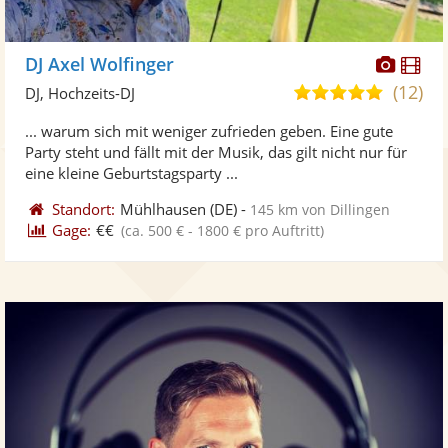
Diese
Di
DJ Axel Wolfinger
Künst
Kü
(12)
5,0
DJ, Hochzeits-DJ
stellt
ste
von
... warum sich mit weniger zufrieden geben. Eine gute
Fotos
Vi
5
Party steht und fällt mit der Musik, das gilt nicht nur für
bereit
ber
Sternen
eine kleine Geburtstagsparty ...
Standort:
Mühlhausen
(DE)
-
145 km von Dillingen
Gage:
€€
(ca. 500 € - 1800 € pro Auftritt)