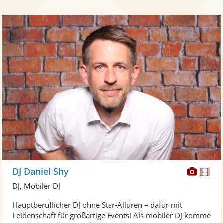
Diese
Di
DJ Daniel Shy
Künst
Kü
DJ, Mobiler DJ
stellt
ste
Hauptberuflicher DJ ohne Star-Allüren – dafür mit
Fotos
Vi
Leidenschaft für großartige Events! Als mobiler DJ komme
bereit
ber