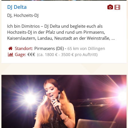
Diese
Di
DJ Delta
Künst
Kü
DJ, Hochzeits-DJ
stellt
ste
Ich bin Dimitrios – DJ Delta und begleite euch als
Fotos
Vi
Hochzeits-DJ in der Pfalz und rund um Pirmasens,
bereit
ber
Kaiserslautern, Landau, Neustadt an der Weinstraße, ...
Standort:
Pirmasens
(DE)
-
65 km von Dillingen
Gage:
€€€
(ca. 1800 € - 3500 € pro Auftritt)