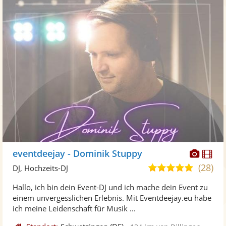
Diese
Di
eventdeejay - Dominik Stuppy
Künst
Kü
(28)
5,0
DJ, Hochzeits-DJ
stellt
ste
von
Hallo, ich bin dein Event-DJ und ich mache dein Event zu
Fotos
Vi
5
einem unvergesslichen Erlebnis. Mit Eventdeejay.eu habe
bereit
ber
Sternen
ich meine Leidenschaft für Musik ...