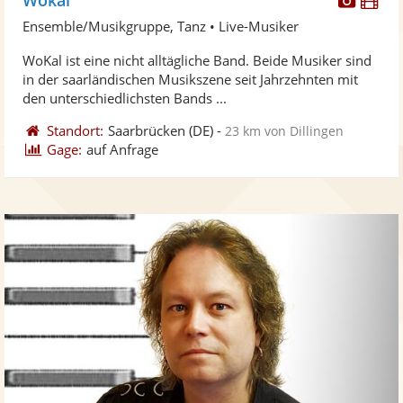
Künst
Kü
Ensemble/Musikgruppe, Tanz • Live-Musiker
stellt
ste
WoKal ist eine nicht alltägliche Band. Beide Musiker sind
Fotos
Vi
in der saarländischen Musikszene seit Jahrzehnten mit
bereit
ber
den unterschiedlichsten Bands ...
Standort:
Saarbrücken
(DE)
-
23 km von Dillingen
Gage:
auf Anfrage