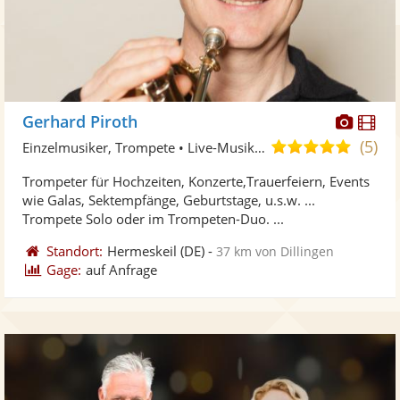
Diese
Di
Gerhard Piroth
Künst
Kü
(5)
5,0
Einzelmusiker, Trompete • Live-Musiker
stellt
ste
von
Trompeter für Hochzeiten, Konzerte,Trauerfeiern, Events
Fotos
Vi
5
wie Galas, Sektempfänge, Geburtstage, u.s.w. ...
bereit
ber
Sternen
Trompete Solo oder im Trompeten-Duo. ...
Standort:
Hermeskeil
(DE)
-
37 km von Dillingen
Gage:
auf Anfrage