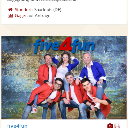
Standort:
Saarlouis
(DE)
Gage:
auf Anfrage
Diese
Di
five4fun