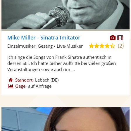
Diese
Di
Mike Miller - Sinatra Imitator
Künst
Kü
(2)
4,6
Einzelmusiker, Gesang • Live-Musiker
stellt
ste
von
Ich singe die Songs von Frank Sinatra authentisch in
Fotos
Vi
5
dessen Stil. Ich hatte bisher Auftritte bei vielen großen
bereit
ber
Sternen
Veranstaltungen sowie auch im ...
Standort:
Lebach
(DE)
Gage:
auf Anfrage