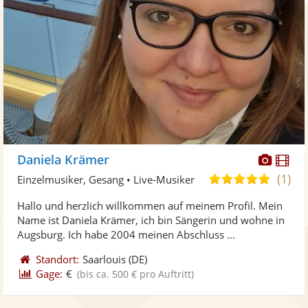
Diese
Di
Daniela Krämer
Künst
Kü
(1)
5,0
Einzelmusiker, Gesang • Live-Musiker
stellt
ste
von
Hallo und herzlich willkommen auf meinem Profil. Mein
Fotos
Vi
5
Name ist Daniela Krämer, ich bin Sängerin und wohne in
bereit
ber
Sternen
Augsburg. Ich habe 2004 meinen Abschluss ...
Standort:
Saarlouis
(DE)
Gage:
€
(bis ca. 500 € pro Auftritt)