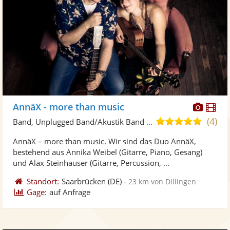
Diese
Di
AnnäX - more than music
Künst
Kü
(4)
5,0
Band, Unplugged Band/Akustik Band • Live-Musiker
stellt
ste
von
AnnäX – more than music. Wir sind das Duo AnnäX,
Fotos
Vi
5
bestehend aus Annika Weibel (Gitarre, Piano, Gesang)
bereit
ber
Sternen
und Aläx Steinhauser (Gitarre, Percussion, ...
Standort:
Saarbrücken
(DE)
-
23 km von Dillingen
Gage:
auf Anfrage