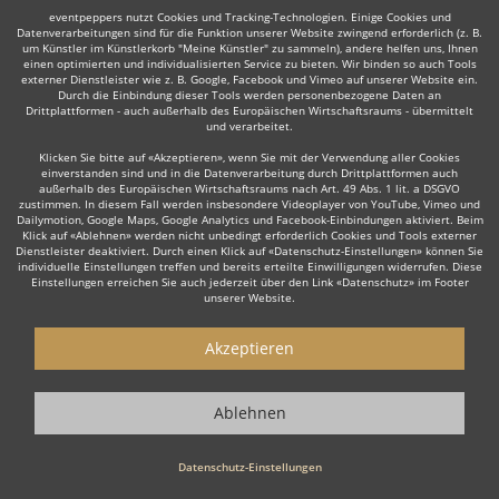
eventpeppers nutzt Cookies und Tracking-Technologien. Einige Cookies und
Datenverarbeitungen sind für die Funktion unserer Website zwingend erforderlich (z. B.
um Künstler im Künstlerkorb "Meine Künstler" zu sammeln), andere helfen uns, Ihnen
einen optimierten und individualisierten Service zu bieten. Wir binden so auch Tools
Manche dieser Live-Musiker bieten ihre Dienste auch in
externer Dienstleister wie z. B. Google, Facebook und Vimeo auf unserer Website ein.
der Umgebung an, z. B. in
Sankt Ingbert
,
Zweibrücken
,
Durch die Einbindung dieser Tools werden personenbezogene Daten an
Drittplattformen - auch außerhalb des Europäischen Wirtschaftsraums - übermittelt
Heusweiler
,
Püttlingen
,
Ottweiler
oder
Kusel
.
und verarbeitet.
Klicken Sie bitte auf «Akzeptieren», wenn Sie mit der Verwendung aller Cookies
einverstanden sind und in die Datenverarbeitung durch Drittplattformen auch
außerhalb des Europäischen Wirtschaftsraums nach Art. 49 Abs. 1 lit. a DSGVO
zustimmen. In diesem Fall werden insbesondere Videoplayer von YouTube, Vimeo und
Dailymotion, Google Maps, Google Analytics und Facebook-Einbindungen aktiviert. Beim
Klick auf «Ablehnen» werden nicht unbedingt erforderlich Cookies und Tools externer
Dienstleister deaktiviert. Durch einen Klick auf «Datenschutz-Einstellungen» können Sie
individuelle Einstellungen treffen und bereits erteilte Einwilligungen widerrufen. Diese
Einstellungen erreichen Sie auch jederzeit über den Link «Datenschutz» im Footer
Live-Musiker gesucht?
unserer Website.
Sie sind auf der Suche nach einem Live Musiker, der Ihr Event zu
Akzeptieren
einem einzigartigen Erlebnis macht? Dann sind Sie hier genau
richtig! Ob stilvolle
Lounge Musik
zum Empfang, emotionale Live
Musik zur Hochzeit oder die energiegeladene Performance einer
Ablehnen
Live Band
für Ihre Firmenfeier – unsere erfahrenen Live Musiker
sorgen für die perfekte Stimmung.
Datenschutz-Einstellungen
Wenn Sie einen Live Musiker buchen möchten, dann ist nicht nur