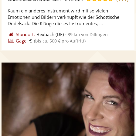
stellt
ste
von
Kaum ein anderes Instrument wird mit so vielen
Fotos
Vi
5
Emotionen und Bildern verknüpft wie der Schottische
bereit
ber
Sternen
Dudelsack. Die Klänge dieses Instrumentes, ...
Standort:
Bexbach
(DE)
-
39 km von Dillingen
Gage:
€
(bis ca. 500 € pro Auftritt)