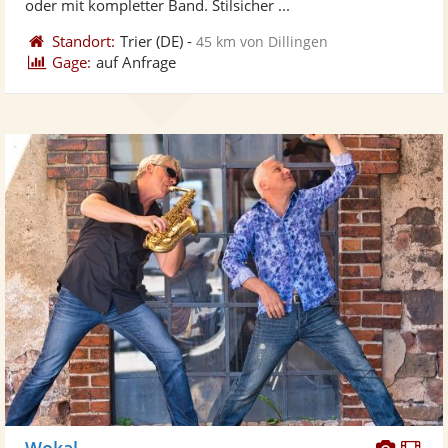
oder mit kompletter Band. Stilsicher ...
Standort:
Trier
(DE)
-
45 km von Dillingen
Gage:
auf Anfrage
Diese
Di
Wokal