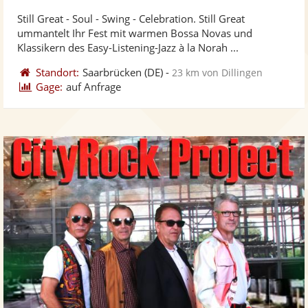
stellt
ste
von
Still Great - Soul - Swing - Celebration. Still Great
Fotos
Vi
5
ummantelt Ihr Fest mit warmen Bossa Novas und
bereit
ber
Sternen
Klassikern des Easy-Listening-Jazz à la Norah ...
Standort:
Saarbrücken
(DE)
-
23 km von Dillingen
Gage:
auf Anfrage