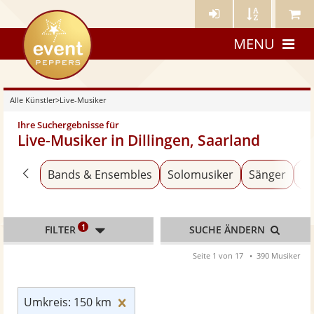
Künstler-
Künstler
Meine
eventpeppers
Login
A-
Künstle
MENU
Z
Alle Künstler
>
Live-Musiker
Ihre Suchergebnisse für
Live-Musiker in Dillingen, Saarland
Zurück zu «Alle Künstler»
Bands & Ensembles
Solomusiker
Sänger
Al
1
FILTER
SUCHE ÄNDERN
Seite 1 von 17
390 Musiker
Umkreis: 150 km zurücksetzen
Umkreis: 150 km