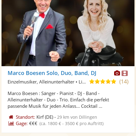
Diese
Di
Marco Boesen Solo, Duo, Band, DJ
Künst
Kü
(14)
5,0
Einzelmusiker, Alleinunterhalter • Live-Musiker
stellt
ste
von
Marco Boesen : Sänger - Pianist - DJ - Band -
Fotos
Vi
5
Alleinunterhalter - Duo - Trio. Einfach die perfekt
bereit
ber
Sternen
passende Musik für jeden Anlass... Cocktail ...
Standort:
Kirf
(DE)
-
29 km von Dillingen
Gage:
€€€
(ca. 1800 € - 3500 € pro Auftritt)