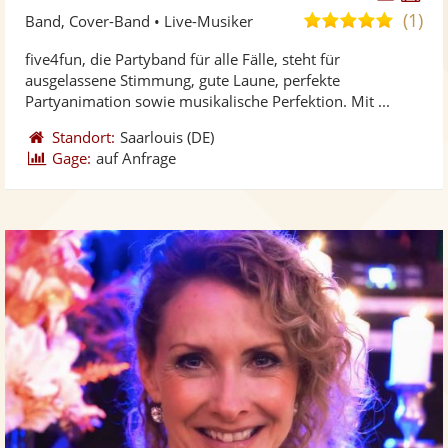
Künst
Kü
(1)
5,0
Band, Cover-Band • Live-Musiker
stellt
ste
von
five4fun, die Partyband für alle Fälle, steht für
Fotos
Vi
5
ausgelassene Stimmung, gute Laune, perfekte
bereit
ber
Sternen
Partyanimation sowie musikalische Perfektion. Mit ...
Standort:
Saarlouis
(DE)
Gage:
auf Anfrage