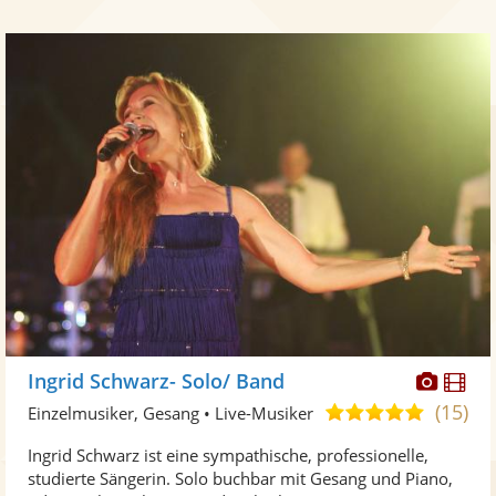
Diese
Di
Ingrid Schwarz- Solo/ Band
Künst
Kü
(15)
5,0
Einzelmusiker, Gesang • Live-Musiker
stellt
ste
von
Ingrid Schwarz ist eine sympathische, professionelle,
Fotos
Vi
5
studierte Sängerin. Solo buchbar mit Gesang und Piano,
bereit
ber
Sternen