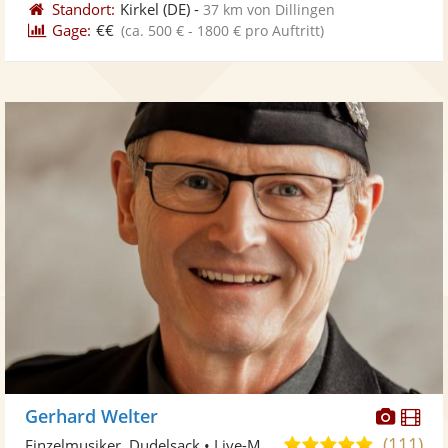
Standort:
Kirkel
(DE)
-
37 km von Dillingen
Gage:
€€
(ca. 500 € - 1800 € pro Auftritt)
Diese
Di
Gerhard Welter
Künst
Kü
(111)
5,0
Einzelmusiker, Dudelsack • Live-Musiker