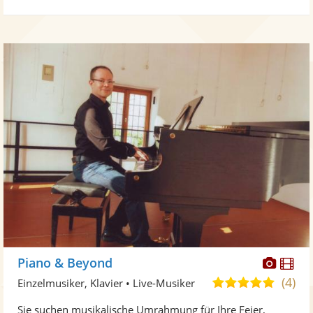
Diese
Di
Piano & Beyond
Künst
Kü
(4)
4,9
Einzelmusiker, Klavier • Live-Musiker
stellt
ste
von
Sie suchen musikalische Umrahmung für Ihre Feier,