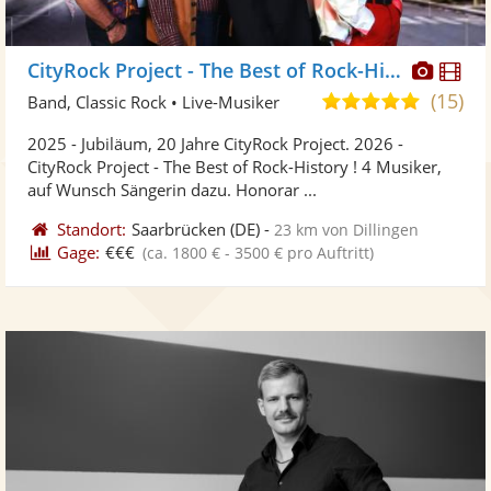
Diese
Di
CityRock Project - The Best of Rock-History !
Künst
Kü
(15)
5,0
Band, Classic Rock • Live-Musiker
stellt
ste
von
2025 - Jubiläum, 20 Jahre CityRock Project. 2026 -
Fotos
Vi
5
CityRock Project - The Best of Rock-History ! 4 Musiker,
bereit
ber
Sternen
auf Wunsch Sängerin dazu. Honorar ...
Standort:
Saarbrücken
(DE)
-
23 km von Dillingen
Gage:
€€€
(ca. 1800 € - 3500 € pro Auftritt)