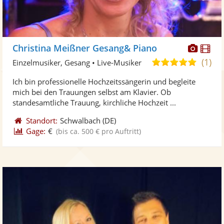
Diese
Di
Christina Meißner Gesang& Piano
Künst
Kü
(1)
5,0
Einzelmusiker, Gesang • Live-Musiker
stellt
ste
von
Ich bin professionelle Hochzeitssängerin und begleite
Fotos
Vi
5
mich bei den Trauungen selbst am Klavier. Ob
bereit
ber
Sternen
standesamtliche Trauung, kirchliche Hochzeit ...
Standort:
Schwalbach
(DE)
Gage:
€
(bis ca. 500 € pro Auftritt)