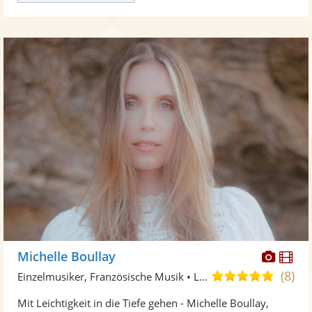
Diese
Di
Michelle Boullay
Künst
Kü
(8)
5,0
Einzelmusiker, Französische Musik • Live-Musiker
stellt
ste
von
Mit Leichtigkeit in die Tiefe gehen - Michelle Boullay,
Fotos
Vi
5