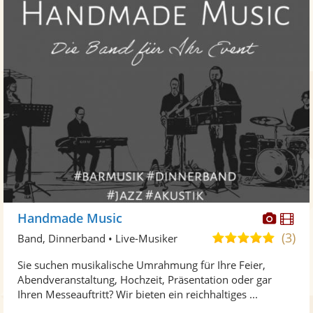
Diese
Di
Handmade Music
Künst
Kü
(3)
4,9
Band, Dinnerband • Live-Musiker
stellt
ste
von
Sie suchen musikalische Umrahmung für Ihre Feier,
Fotos
Vi
5
Abendveranstaltung, Hochzeit, Präsentation oder gar
bereit
ber
Sternen
Ihren Messeauftritt? Wir bieten ein reichhaltiges ...