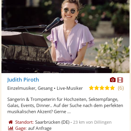
Diese
Di
Judith Piroth
Künst
Kü
(6)
5,0
Einzelmusiker, Gesang • Live-Musiker
stellt
ste
von
Sängerin & Trompeterin für Hochzeiten, Sektempfänge,
Fotos
Vi
5
Galas, Events, Dinner.. Auf der Suche nach dem perfekten
bereit
ber
Sternen
musikalischen Akzent? Gerne ...
Standort:
Saarbrücken
(DE)
-
23 km von Dillingen
Gage:
auf Anfrage