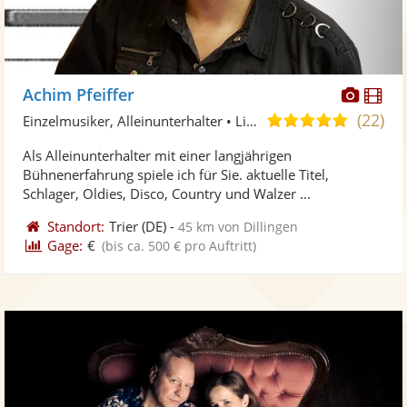
Diese
Di
Achim Pfeiffer
Künst
Kü
(22)
4,9
Einzelmusiker, Alleinunterhalter • Live-Musiker
stellt
ste
von
Als Alleinunterhalter mit einer langjährigen
Fotos
Vi
5
Bühnenerfahrung spiele ich für Sie. aktuelle Titel,
bereit
ber
Sternen
Schlager, Oldies, Disco, Country und Walzer ...
Standort:
Trier
(DE)
-
45 km von Dillingen
Gage:
€
(bis ca. 500 € pro Auftritt)