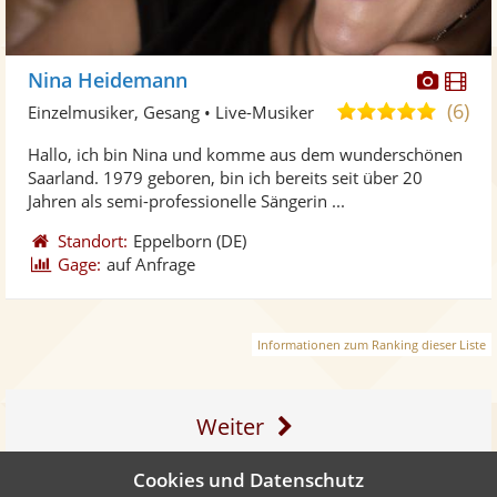
Diese
Di
Nina Heidemann
Künst
Kü
(6)
5,0
Einzelmusiker, Gesang • Live-Musiker
stellt
ste
von
Hallo, ich bin Nina und komme aus dem wunderschönen
Fotos
Vi
5
Saarland. 1979 geboren, bin ich bereits seit über 20
bereit
ber
Sternen
Jahren als semi-professionelle Sängerin ...
Standort:
Eppelborn
(DE)
Gage:
auf Anfrage
Informationen zum Ranking dieser Liste
Weiter
Cookies und Datenschutz