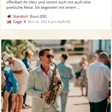
offenbart ihr Herz und nimmt euch mit auch eine
bereit
ber
Sternen
poetische Reise. Sie begeistert mit einem ...
Standort:
Bous
(DE)
Gage:
€
(bis ca. 500 € pro Auftritt)