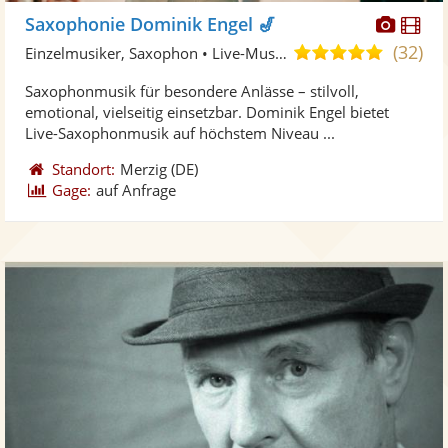
Diese
Di
Saxophonie Dominik Engel 🎷
Künst
Kü
(32)
5,0
Einzelmusiker, Saxophon • Live-Musiker
stellt
ste
von
Saxophonmusik für besondere Anlässe – stilvoll,
Fotos
Vi
5
emotional, vielseitig einsetzbar. Dominik Engel bietet
bereit
ber
Sternen
Live-Saxophonmusik auf höchstem Niveau ...
Standort:
Merzig
(DE)
Gage:
auf Anfrage