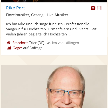
Diese
Di
Rike Port
Künst
Kü
Einzelmusiker, Gesang • Live-Musiker
stellt
ste
Ich bin Rike und ich singe für euch - Professionelle
Fotos
Vi
Sängerin für Hochzeiten, Firmenfeiern und Events. Seit
bereit
ber
vielen Jahren begleite ich Hochzeiten, ...
Standort:
Trier
(DE)
-
45 km von Dillingen
Gage:
auf Anfrage