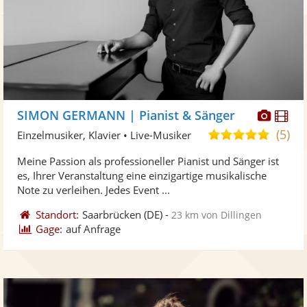
Diese
Di
SIMON GERMANN | Pianist & Sänger
Künst
Kü
(5)
5,0
Einzelmusiker, Klavier • Live-Musiker
stellt
ste
von
Meine Passion als professioneller Pianist und Sänger ist
Fotos
Vi
5
es, Ihrer Veranstaltung eine einzigartige musikalische
bereit
ber
Sternen
Note zu verleihen. Jedes Event ...
Standort:
Saarbrücken
(DE)
-
23 km von Dillingen
Gage:
auf Anfrage