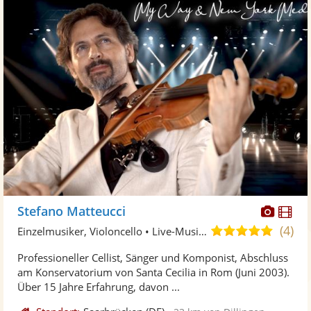
Diese
Di
Stefano Matteucci
Künst
Kü
(4)
5,0
Einzelmusiker, Violoncello • Live-Musiker
stellt
ste
von
Professioneller Cellist, Sänger und Komponist, Abschluss
Fotos
Vi
5
am Konservatorium von Santa Cecilia in Rom (Juni 2003).
bereit
ber
Sternen
Über 15 Jahre Erfahrung, davon ...