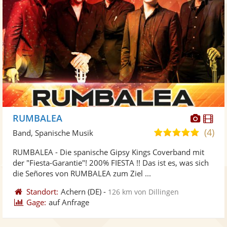
Diese
Di
RUMBALEA
Künst
Kü
(4)
5,0
Band, Spanische Musik
stellt
ste
von
RUMBALEA - Die spanische Gipsy Kings Coverband mit
Fotos
Vi
5
der "Fiesta-Garantie"! 200% FIESTA !! Das ist es, was sich
bereit
ber
Sternen
die Señores von RUMBALEA zum Ziel ...
Standort:
Achern
(DE)
-
126 km von Dillingen
Gage:
auf Anfrage