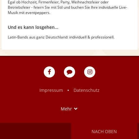
Egal ob Hochzeit, Firmenfeier, Party, Weihnachtsfeier oder
Betriebsfeier - feiern Sie mit Stil und buchen Sie Ihre individuelle Live-
Musik mit eventpeppers.
Und es kann losgehen...
Latin-Bands aus ganz Deutschland: individuell & professionell.
eventpeppers
Blog
eventpeppers
auf
auf
Facebook
Instagram
•
Impressum
Datenschutz
Show
Mehr
NACH OBEN