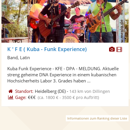
Diese
Di
K ' F E ( Kuba - Funk Experience)
Künst
Kü
Band, Latin
stellt
ste
Kuba Funk Experience - KFE - DPA - MELDUNG. Aktuelle
Fotos
Vi
streng geheime DNA Experience in einem kubanischen
bereit
ber
Hochsicherheits Labor 3. Grades haben ...
Standort:
Heidelberg
(DE)
-
143 km von Dillingen
Gage:
€€€
(ca. 1800 € - 3500 € pro Auftritt)
Informationen zum Ranking dieser Liste