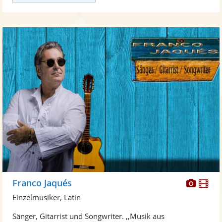
Diese
Di
Franco Jaqués
Künst
Kü
Einzelmusiker, Latin
stellt
ste
Sänger, Gitarrist und Songwriter. ,,Musik aus
Fotos
Vi