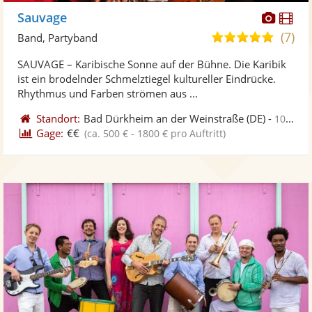
Diese
Di
Sauvage
Künst
Kü
(7)
5,0
Band, Partyband
stellt
ste
von
SAUVAGE – Karibische Sonne auf der Bühne. Die Karibik
Fotos
Vi
5
ist ein brodelnder Schmelztiegel kultureller Eindrücke.
bereit
ber
Sternen
Rhythmus und Farben strömen aus ...
Standort:
Bad Dürkheim an der Weinstraße
(DE)
-
105 km von Dillingen
Gage:
€€
(ca. 500 € - 1800 € pro Auftritt)