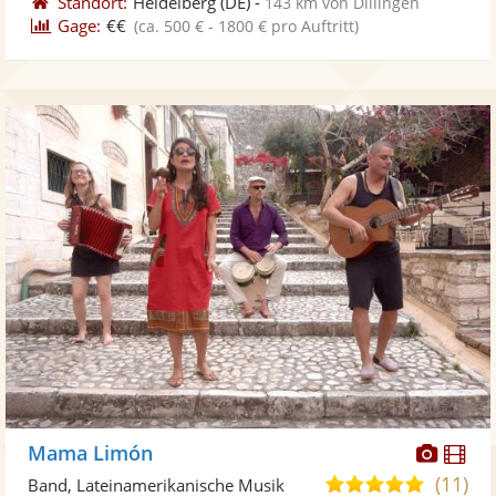
Standort:
Heidelberg
(DE)
-
143 km von Dillingen
Gage:
€€
(ca. 500 € - 1800 € pro Auftritt)
Diese
Di
Mama Limón
Künst
Kü
(11)
5,0
Band, Lateinamerikanische Musik