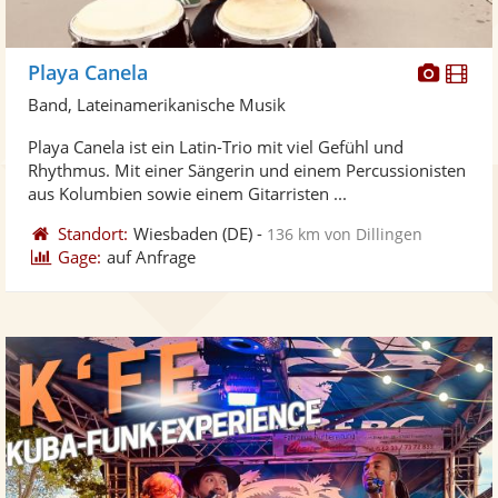
Diese
Di
Playa Canela
Künst
Kü
Band, Lateinamerikanische Musik
stellt
ste
Playa Canela ist ein Latin-Trio mit viel Gefühl und
Fotos
Vi
Rhythmus. Mit einer Sängerin und einem Percussionisten
bereit
ber
aus Kolumbien sowie einem Gitarristen ...
Standort:
Wiesbaden
(DE)
-
136 km von Dillingen
Gage:
auf Anfrage