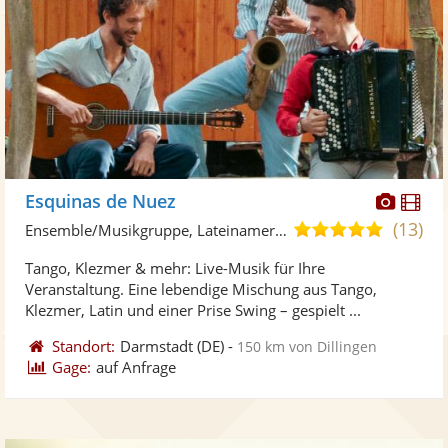
Diese
Di
Esquinas de Nuez
Künst
Kü
(13)
4,9
Ensemble/Musikgruppe, Lateinamerikanische Musik
stellt
ste
von
Tango, Klezmer & mehr: Live-Musik für Ihre
Fotos
Vi
5
Veranstaltung. Eine lebendige Mischung aus Tango,
bereit
ber
Sternen
Klezmer, Latin und einer Prise Swing – gespielt ...
Standort:
Darmstadt
(DE)
-
150 km von Dillingen
Gage:
auf Anfrage