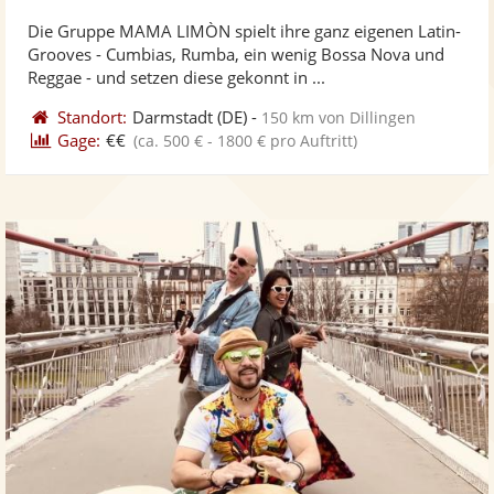
stellt
ste
von
Die Gruppe MAMA LIMÒN spielt ihre ganz eigenen Latin-
Fotos
Vi
5
Grooves - Cumbias, Rumba, ein wenig Bossa Nova und
bereit
ber
Sternen
Reggae - und setzen diese gekonnt in ...
Standort:
Darmstadt
(DE)
-
150 km von Dillingen
Gage:
€€
(ca. 500 € - 1800 € pro Auftritt)