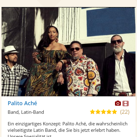
Diese
Di
Palito Aché
Künst
Kü
(22)
5,0
Band, Latin-Band
stellt
ste
von
Ein einzigartiges Konzept: Palito Aché, die wahrscheinlich
Fotos
Vi
5
vielseitigste Latin Band, die Sie bis jetzt erlebrt haben.
bereit
ber
Sternen
Unsere Spezialität ist ...