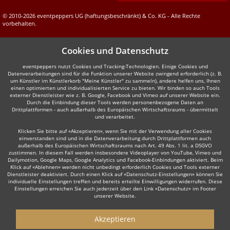
© 2010-2026 eventpeppers UG (haftungsbeschränkt) & Co. KG - Alle Rechte
vorbehalten.
Cookies und Datenschutz
eventpeppers nutzt Cookies und Tracking-Technologien. Einige Cookies und
Datenverarbeitungen sind für die Funktion unserer Website zwingend erforderlich (z. B.
um Künstler im Künstlerkorb "Meine Künstler" zu sammeln), andere helfen uns, Ihnen
einen optimierten und individualisierten Service zu bieten. Wir binden so auch Tools
externer Dienstleister wie z. B. Google, Facebook und Vimeo auf unserer Website ein.
Durch die Einbindung dieser Tools werden personenbezogene Daten an
Drittplattformen - auch außerhalb des Europäischen Wirtschaftsraums - übermittelt
und verarbeitet.
Klicken Sie bitte auf «Akzeptieren», wenn Sie mit der Verwendung aller Cookies
einverstanden sind und in die Datenverarbeitung durch Drittplattformen auch
außerhalb des Europäischen Wirtschaftsraums nach Art. 49 Abs. 1 lit. a DSGVO
zustimmen. In diesem Fall werden insbesondere Videoplayer von YouTube, Vimeo und
Dailymotion, Google Maps, Google Analytics und Facebook-Einbindungen aktiviert. Beim
Klick auf «Ablehnen» werden nicht unbedingt erforderlich Cookies und Tools externer
Dienstleister deaktiviert. Durch einen Klick auf «Datenschutz-Einstellungen» können Sie
individuelle Einstellungen treffen und bereits erteilte Einwilligungen widerrufen. Diese
Einstellungen erreichen Sie auch jederzeit über den Link «Datenschutz» im Footer
unserer Website.
Akzeptieren