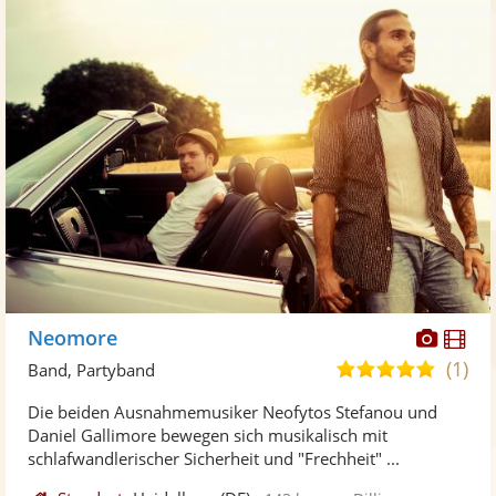
Diese
Di
Neomore
Künst
Kü
(1)
4,8
Band, Partyband
stellt
ste
von
Die beiden Ausnahmemusiker Neofytos Stefanou und
Fotos
Vi
5
Daniel Gallimore bewegen sich musikalisch mit
bereit
ber
Sternen
schlafwandlerischer Sicherheit und "Frechheit" ...