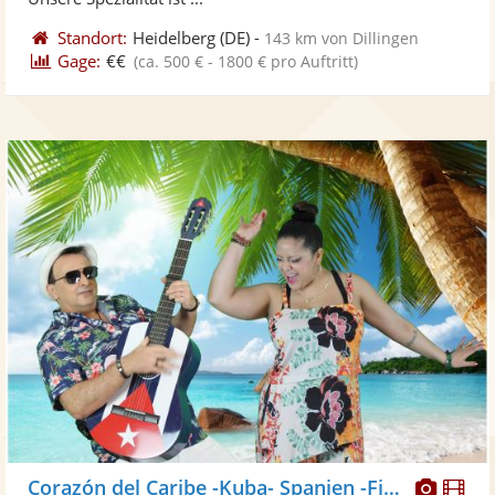
Standort:
Heidelberg
(DE)
-
143 km von Dillingen
Gage:
€€
(ca. 500 € - 1800 € pro Auftritt)
Diese
Di
Corazón del Caribe -Kuba- Spanien -Fiesta - Karibik