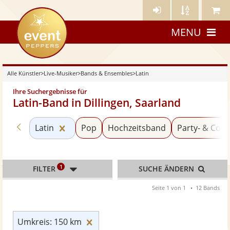
Künstler-
Künstler
Meine
eventpeppers
Login
A-
Künstle
MENU
Z
Alle Künstler
>
Live-Musiker
>
Bands & Ensembles
>
Latin
Ihre Suchergebnisse für
Latin-Band in Dillingen, Saarland
Zurück zu «Bands & Ensembles»
Kategorie «Latin» zurücksetzen
Latin
Pop
Hochzeitsband
Party- & Cov
1
FILTER
SUCHE ÄNDERN
Seite 1 von 1
12 Bands
Umkreis: 150 km zurücksetzen
Umkreis: 150 km