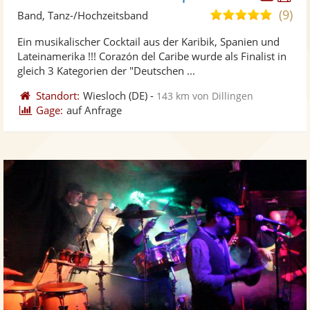
Künst
Kü
(9)
5,0
Band, Tanz-/Hochzeitsband
stellt
ste
von
Ein musikalischer Cocktail aus der Karibik, Spanien und
Fotos
Vi
5
Lateinamerika !!! Corazón del Caribe wurde als Finalist in
bereit
ber
Sternen
gleich 3 Kategorien der "Deutschen ...
Standort:
Wiesloch
(DE)
-
143 km von Dillingen
Gage:
auf Anfrage