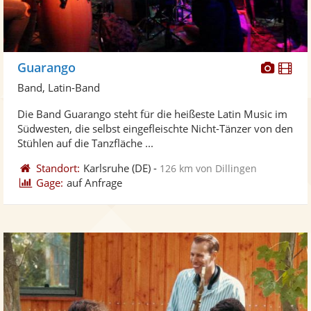
Diese
Di
Guarango
Künst
Kü
Band, Latin-Band
stellt
ste
Die Band Guarango steht für die heißeste Latin Music im
Fotos
Vi
Südwesten, die selbst eingefleischte Nicht-Tänzer von den
bereit
ber
Stühlen auf die Tanzfläche ...
Standort:
Karlsruhe
(DE)
-
126 km von Dillingen
Gage:
auf Anfrage