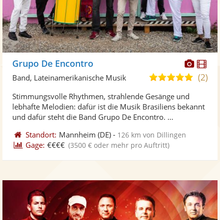
Diese
Di
Grupo De Encontro
Künst
Kü
(2)
5,0
Band, Lateinamerikanische Musik
stellt
ste
von
Stimmungsvolle Rhythmen, strahlende Gesänge und
Fotos
Vi
5
lebhafte Melodien: dafür ist die Musik Brasiliens bekannt
bereit
ber
Sternen
und dafür steht die Band Grupo De Encontro. ...
Standort:
Mannheim
(DE)
-
126 km von Dillingen
Gage:
€€€€
(3500 € oder mehr pro Auftritt)