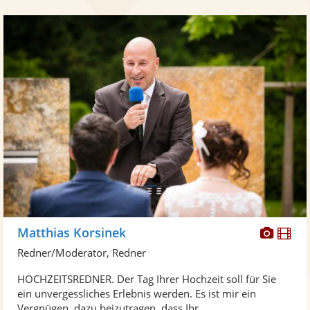
Diese
Di
Matthias Korsinek
Künst
Kü
Redner/Moderator, Redner
stellt
ste
HOCHZEITSREDNER. Der Tag Ihrer Hochzeit soll für Sie
Fotos
Vi
ein unvergessliches Erlebnis werden. Es ist mir ein
bereit
ber
Vergnügen, dazu beizutragen, dass Ihr ...