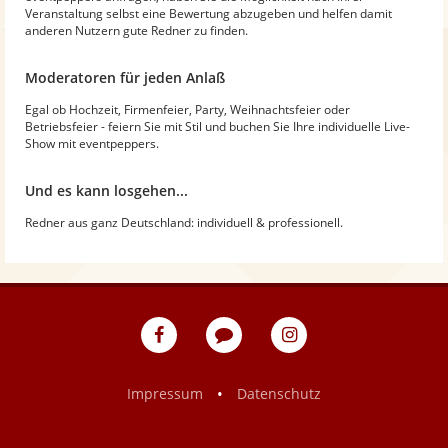
Veranstaltung selbst eine Bewertung abzugeben und helfen damit
anderen Nutzern gute Redner zu finden.
Moderatoren für jeden Anlaß
Egal ob Hochzeit, Firmenfeier, Party, Weihnachtsfeier oder
Betriebsfeier - feiern Sie mit Stil und buchen Sie Ihre individuelle Live-
Show mit eventpeppers.
Und es kann losgehen...
Redner aus ganz Deutschland: individuell & professionell.
eventpeppers
Blog
eventpeppers
auf
auf
Facebook
Instagram
•
Impressum
Datenschutz