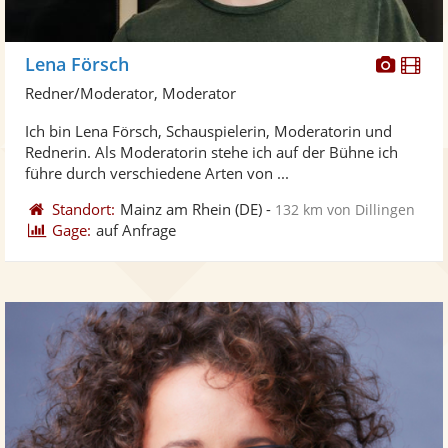
Diese
Di
Lena Försch
Künst
Kü
Redner/Moderator, Moderator
stellt
ste
Ich bin Lena Försch, Schauspielerin, Moderatorin und
Fotos
Vi
Rednerin. Als Moderatorin stehe ich auf der Bühne ich
bereit
ber
führe durch verschiedene Arten von ...
Standort:
Mainz am Rhein
(DE)
-
132 km von Dillingen
Gage:
auf Anfrage