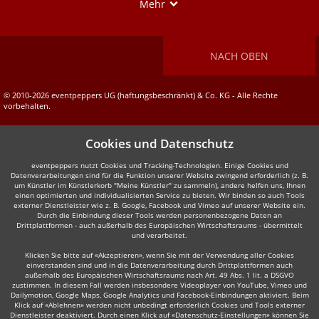
Show
Mehr
NACH OBEN
© 2010-2026 eventpeppers UG (haftungsbeschränkt) & Co. KG - Alle Rechte
vorbehalten.
Cookies und Datenschutz
eventpeppers nutzt Cookies und Tracking-Technologien. Einige Cookies und
Datenverarbeitungen sind für die Funktion unserer Website zwingend erforderlich (z. B.
um Künstler im Künstlerkorb "Meine Künstler" zu sammeln), andere helfen uns, Ihnen
einen optimierten und individualisierten Service zu bieten. Wir binden so auch Tools
externer Dienstleister wie z. B. Google, Facebook und Vimeo auf unserer Website ein.
Durch die Einbindung dieser Tools werden personenbezogene Daten an
Drittplattformen - auch außerhalb des Europäischen Wirtschaftsraums - übermittelt
und verarbeitet.
Klicken Sie bitte auf «Akzeptieren», wenn Sie mit der Verwendung aller Cookies
einverstanden sind und in die Datenverarbeitung durch Drittplattformen auch
außerhalb des Europäischen Wirtschaftsraums nach Art. 49 Abs. 1 lit. a DSGVO
zustimmen. In diesem Fall werden insbesondere Videoplayer von YouTube, Vimeo und
Dailymotion, Google Maps, Google Analytics und Facebook-Einbindungen aktiviert. Beim
Klick auf «Ablehnen» werden nicht unbedingt erforderlich Cookies und Tools externer
Dienstleister deaktiviert. Durch einen Klick auf «Datenschutz-Einstellungen» können Sie