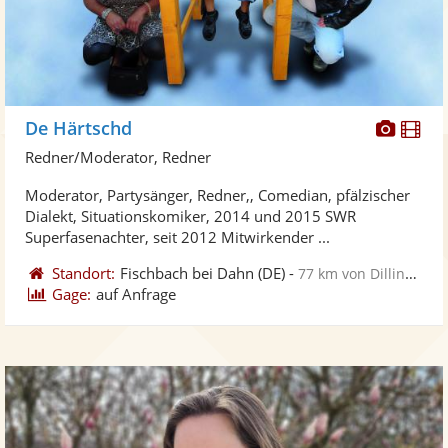
Diese
Di
De Härtschd
Künst
Kü
Redner/Moderator, Redner
stellt
ste
Moderator, Partysänger, Redner,, Comedian, pfälzischer
Fotos
Vi
Dialekt, Situationskomiker, 2014 und 2015 SWR
bereit
ber
Superfasenachter, seit 2012 Mitwirkender ...
Standort:
Fischbach bei Dahn
(DE)
-
77 km von Dillingen
Gage:
auf Anfrage