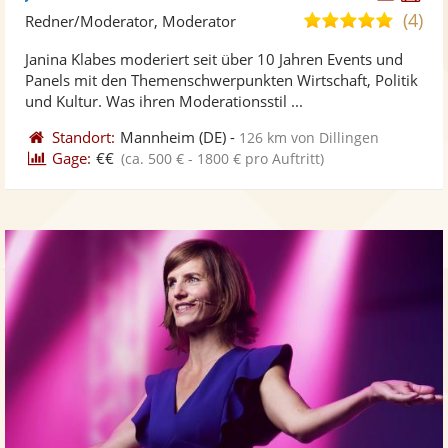
Künst
Kü
(4)
5,0
Redner/Moderator, Moderator
stellt
ste
von
Janina Klabes moderiert seit über 10 Jahren Events und
Fotos
Vi
5
Panels mit den Themenschwerpunkten Wirtschaft, Politik
bereit
ber
Sternen
und Kultur. Was ihren Moderationsstil ...
Standort:
Mannheim
(DE)
-
126 km von Dillingen
Gage:
€€
(ca. 500 € - 1800 € pro Auftritt)