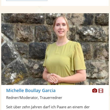
Diese
Di
Michelle Boullay Garcia
Künst
Kü
Redner/Moderator, Trauerredner
stellt
ste
Seit über zehn Jahren darf ich Paare an einem der
Fotos
Vi