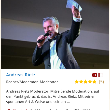
Diese
Di
Andreas Rietz
Künst
Kü
(5)
5,0
Redner/Moderator, Moderator
stellt
ste
von
Andreas Rietz Moderator. Mitreißende Moderation, auf
Fotos
Vi
5
den Punkt gebracht, das ist Andreas Rietz. Mit seiner
bereit
ber
Sternen
spontanen Art & Weise und seinem ...