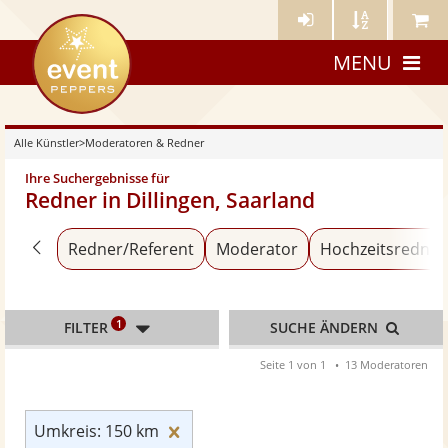
Künstler-
Künstler
Meine
eventpeppers
Login
A-
Künstle
MENU
Z
Alle Künstler
>
Moderatoren & Redner
Ihre Suchergebnisse für
Redner in Dillingen, Saarland
Zurück zu «Alle Künstler»
Redner/Referent
Moderator
Hochzeitsredner
1
FILTER
SUCHE ÄNDERN
Seite 1 von 1
13 Moderatoren
Umkreis: 150 km zurücksetzen
Umkreis: 150 km