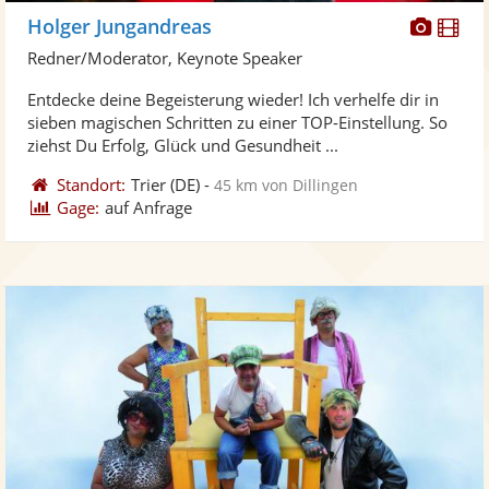
Diese
Di
Holger Jungandreas
Künst
Kü
Redner/Moderator, Keynote Speaker
stellt
ste
Entdecke deine Begeisterung wieder! Ich verhelfe dir in
Fotos
Vi
sieben magischen Schritten zu einer TOP-Einstellung. So
bereit
ber
ziehst Du Erfolg, Glück und Gesundheit ...
Standort:
Trier
(DE)
-
45 km von Dillingen
Gage:
auf Anfrage