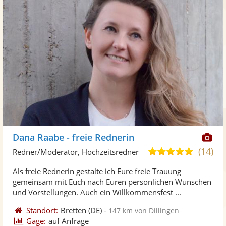
Di
Dana Raabe - freie Rednerin
Kü
(14)
4,9
Redner/Moderator, Hochzeitsredner
ste
von
Als freie Rednerin gestalte ich Eure freie Trauung
Fo
5
gemeinsam mit Euch nach Euren persönlichen Wünschen
ber
Sternen
und Vorstellungen. Auch ein Willkommensfest ...
Standort:
Bretten
(DE)
-
147 km von Dillingen
Gage:
auf Anfrage