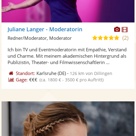
Diese
Di
Juliane Langer - Moderatorin
Künst
Kü
(2)
4,9
Redner/Moderator, Moderator
stellt
ste
von
Ich bin TV und Eventmoderatorin mit Empathie, Verstand
Fotos
Vi
5
und Charme. Mit meinem akademischen Hintergrund als
bereit
ber
Sternen
Publizistin, Theater- und Filmwissenschaftlerin ...
Standort:
Karlsruhe
(DE)
-
126 km von Dillingen
Gage:
€€€
(ca. 1800 € - 3500 € pro Auftritt)