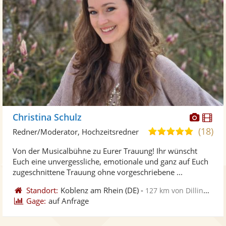
Diese
Di
Christina Schulz
Künst
Kü
(18)
5,0
Redner/Moderator, Hochzeitsredner
stellt
ste
von
Von der Musicalbühne zu Eurer Trauung! Ihr wünscht
Fotos
Vi
5
Euch eine unvergessliche, emotionale und ganz auf Euch
bereit
ber
Sternen
zugeschnittene Trauung ohne vorgeschriebene ...
Standort:
Koblenz am Rhein
(DE)
-
127 km von Dillingen
Gage:
auf Anfrage