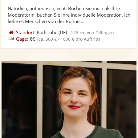
stellt
ste
Natürlich, authentisch, echt. Buchen Sie mich als Ihre
Fotos
Vi
Moderatorin, buchen Sie Ihre individuelle Moderation. Ich
bereit
ber
liebe es Menschen von der Bühne ...
Standort:
Karlsruhe
(DE)
-
126 km von Dillingen
Gage:
€€
(ca. 500 € - 1800 € pro Auftritt)