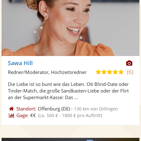
Di
Sawa Hill
Kü
(6)
5,0
Redner/Moderator, Hochzeitsredner
ste
von
Die Liebe ist so bunt wie das Leben. Ob Blind-Date oder
Fo
5
Tinder-Match, die große Sandkasten-Liebe oder der Flirt
ber
Sternen
an der Supermarkt-Kasse: Das ...
Standort:
Offenburg
(DE)
-
130 km von Dillingen
Gage:
€€
(ca. 500 € - 1800 € pro Auftritt)