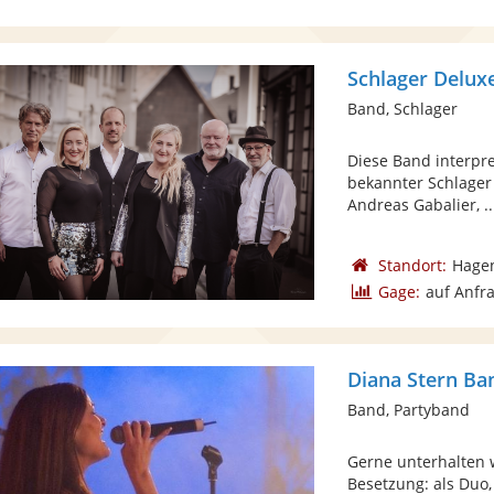
Schlager Delux
Band, Schlager
Diese Band interpre
bekannter Schlager 
Andreas Gabalier, ..
Standort:
Hage
Gage:
auf Anfr
Diana Stern Ba
Band, Partyband
Gerne unterhalten 
Besetzung: als Duo,