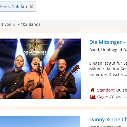
Umkreis: 150 km zurücksetzen
reis: 150 km
 1 von 5
102 Bands
Die Mitsinger -
Band, Unplugged B
Singen ist gut für 
Männer da draußen:
unter der Dusche ..
Standort:
Duis
Gage:
€€
(ca. 50
Danny & The Ch