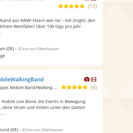
Künstler
Künstler
(15)
5,0
stellt
stellt
von
Fotos
Videos
yband aus NRW! Feiern wie nie – mit 2night, den
5
bereit.
bereit.
drhein-Westfalen! Über 100 Gigs pro Jahr
Sternen
.
um
(DE)
-
25 km von Oberhausen
age
Dieser
Dieser
obileWalkingBand
Künstler
Künstler
(4)
4,9
Ensemble/Musikgruppe, Mobile Band/Walking Act
stellt
stellt
von
Fotos
Videos
e mobile Live-Band, die Events in Bewegung
5
bereit.
bereit.
, ohne Strom und mitten unter den Gästen
Sternen
...
mund
(DE)
-
43 km von Oberhausen