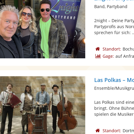
Band, Partyband
2night – Deine Part
Partyprofis aus Nor
sprechen für sich: ..
Standort:
Boch
Gage:
auf Anfr
Las Polkas – M
Las Polkas sind ein
bringt. Ohne Bühne
spielen die Musiker 
Standort:
Dort