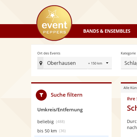
eventpeppers
BANDS & ENSEMBLES
Radius
Ort des Events
Kategorie
Oberhausen
Schla
Ort
des
Events
Alle Kün
festlegen
Suche filtern
Ihre
Sc
Umkreis/Entfernung
Durc
beliebig
(488)
nach
bis 50 km
(36)