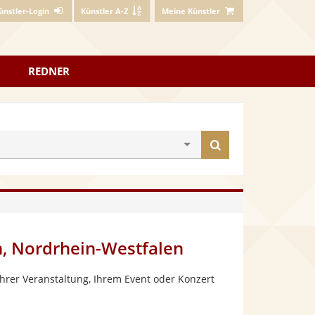
ünstler-Login
Künstler A-Z
Meine Künstler
REDNER
Künstler
finden
, Nordrhein-Westfalen
hrer Veranstaltung, Ihrem Event oder Konzert