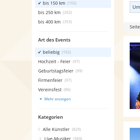
bis 150 km
(102)
Umk
bis 250 km
(202)
bis 400 km
(353)
Seite
Art des Events
beliebig
(102)
Hochzeit - Feier
(97)
Geburtstagsfeier
(99)
Firmenfeier
(97)
Vereinsfest
(86)
Mehr anzeigen
Kategorien
Alle Künstler
(829)
Live-Musiker
(569)