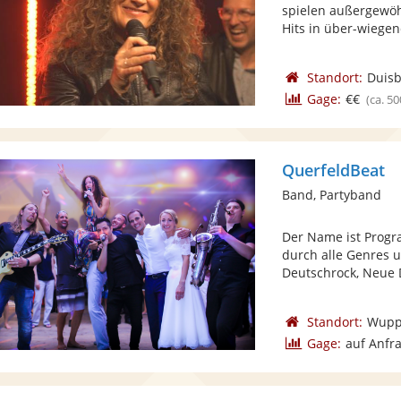
spielen außergewöh
Hits in über-wiegend
Standort:
Duis
Gage:
€€
(ca. 50
QuerfeldBeat
Band, Partyband
Der Name ist Progr
durch alle Genres u
Deutschrock, Neue D
Standort:
Wupp
Gage:
auf Anfr