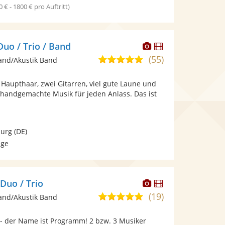
0 € - 1800 € pro Auftritt)
Dieser
Dieser
o / Trio / Band
Künstler
Künstler
(55)
4,9
and/Akustik Band
stellt
stellt
von
Fotos
Videos
Haupthaar, zwei Gitarren, viel gute Laune und
5
bereit.
bereit.
handgemachte Musik für jeden Anlass. Das ist
Sternen
burg
(DE)
age
Dieser
Dieser
Duo / Trio
Künstler
Künstler
(19)
5,0
and/Akustik Band
stellt
stellt
von
Fotos
Videos
 der Name ist Programm! 2 bzw. 3 Musiker
5