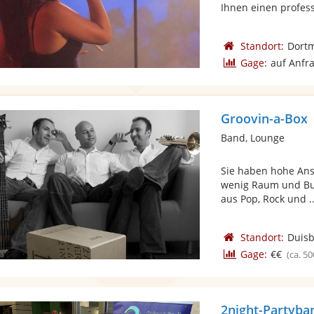
Ihnen einen professi
Standort:
Dort
Gage:
auf Anfr
Groovin-a-Box
Band, Lounge
Sie haben hohe Ans
wenig Raum und Bud
aus Pop, Rock und ..
Standort:
Duis
Gage:
€€
(ca. 50
2night-Partyban