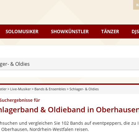
K
SOLOMUSIKER
SHOWKÜNSTLER
TÄNZER
DJS
ger- & Oldies
stler
>
Live-Musiker
>
Bands & Ensembles
>
Schlager- & Oldies
 Suchergebnisse für
hlagerband & Oldieband in Oberhausen
hsuchen und vergleichen Sie 102 Bands auf eventpeppers, die zu I
 Oberhausen, Nordrhein-Westfalen reisen.