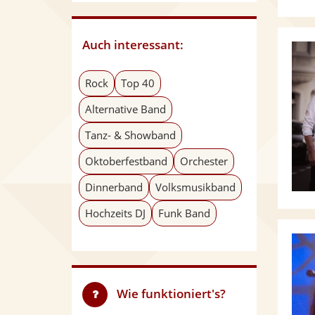
Auch interessant:
Rock
Top 40
Alternative Band
Tanz- & Showband
Oktoberfestband
Orchester
Dinnerband
Volksmusikband
Hochzeits DJ
Funk Band
Wie funktioniert's?