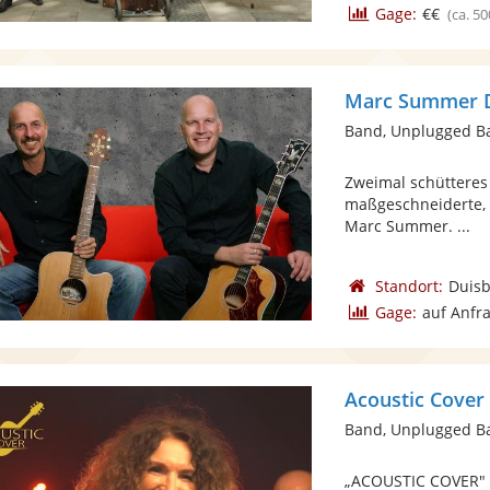
Gage:
€€
(ca. 50
Marc Summer Du
Band, Unplugged B
Zweimal schütteres 
maßgeschneiderte, 
Marc Summer. ...
Standort:
Duis
Gage:
auf Anfr
Acoustic Cover 
Band, Unplugged B
„ACOUSTIC COVER" -