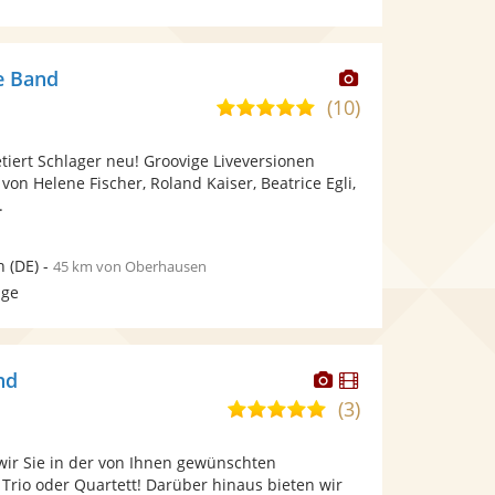
Dieser
e Band
Künstler
(10)
5,0
stellt
von
Fotos
tiert Schlager neu! Groovige Liveversionen
5
bereit.
von Helene Fischer, Roland Kaiser, Beatrice Egli,
Sternen
.
n
(DE)
-
45 km von Oberhausen
age
Dieser
Dieser
nd
Künstler
Künstler
(3)
5,0
stellt
stellt
von
Fotos
Videos
wir Sie in der von Ihnen gewünschten
5
bereit.
bereit.
 Trio oder Quartett! Darüber hinaus bieten wir
Sternen