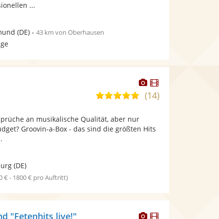
onellen ...
mund
(DE)
-
43 km von Oberhausen
age
Dieser
Dieser
Künstler
Künstler
(14)
5,0
stellt
stellt
von
Fotos
Videos
prüche an musikalische Qualität, aber nur
5
bereit.
bereit.
get? Groovin-a-Box - das sind die größten Hits
Sternen
.
burg
(DE)
0 € - 1800 € pro Auftritt)
Dieser
Dieser
d "Fetenhits live!"