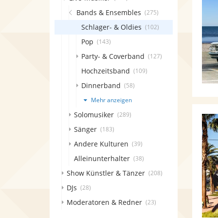
Bands & Ensembles
(275)
Schlager- & Oldies
(102)
Pop
(143)
Party- & Coverband
(127)
Hochzeitsband
(109)
Dinnerband
(58)
Mehr anzeigen
Solomusiker
(289)
Sänger
(183)
Andere Kulturen
(39)
Alleinunterhalter
(38)
Show Künstler & Tänzer
(208)
DJs
(28)
Moderatoren & Redner
(23)