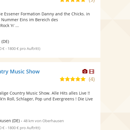
stellt
stellt
von
Fotos
Videos
 die Essener Formation Danny and the Chicks. in
5
bereit.
bereit.
e Nummer Eins im Bereich des
Sternen
ck ‘n’ ...
n
(DE)
0 € - 1800 € pro Auftritt)
Dieser
Dieser
ntry Music Show
Künstler
Künstler
(4)
5,0
stellt
stellt
von
Fotos
Videos
ige Country Music Show. Alle Hits alles Live !!
5
bereit.
bereit.
k'n Roll, Schlager, Pop und Evergreens ! Die Live
Sternen
kusen
(DE)
-
48 km von Oberhausen
0 € - 1800 € pro Auftritt)