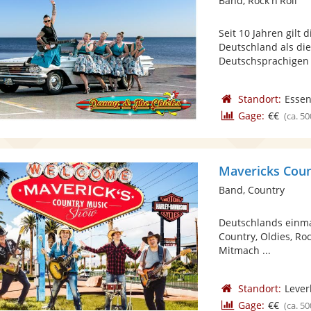
Band, Rock'n'Roll
Seit 10 Jahren gilt
Deutschland als di
Deutschsprachigen Ro
Standort:
Esse
Gage:
€€
(ca. 50
Mavericks Cou
Band, Country
Deutschlands einmal
Country, Oldies, Roc
Mitmach ...
Standort:
Lever
Gage:
€€
(ca. 50