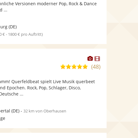
bereit.
bereit.
nliche Versionen moderner Pop, Rock & Dance
Sternen
 ...
burg
(DE)
0 € - 1800 € pro Auftritt)
Dieser
Dieser
Künstler
Künstler
(48)
5,0
stellt
stellt
von
Fotos
Videos
amm! Querfeldbeat spielt Live Musik querbeet
5
bereit.
bereit.
nd Epochen. Rock, Pop, Schlager, Disco,
Sternen
eutsche ...
ertal
(DE)
-
32 km von Oberhausen
age