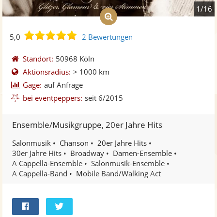
1/16
5,0
5,0
2 Bewertungen
von
5
Standort:
50968 Köln
Sternen
Aktionsradius:
> 1000 km
Gage:
auf Anfrage
bei eventpeppers:
seit 6/2015
Ensemble/Musikgruppe, 20er Jahre Hits
Salonmusik
Chanson
20er Jahre Hits
30er Jahre Hits
Broadway
Damen-Ensemble
A Cappella-Ensemble
Salonmusik-Ensemble
A Cappella-Band
Mobile Band/Walking Act