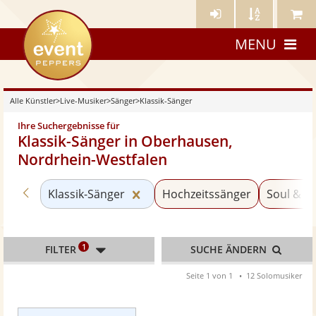
Künstler-
Künstler
Meine
eventpeppers
Login
A-
Künstle
MENU
Z
Alle Künstler
>
Live-Musiker
>
Sänger
>
Klassik-Sänger
Ihre Suchergebnisse für
Klassik-Sänger in Oberhausen,
Nordrhein-Westfalen
Zurück zu «Bands & Ensembles»
Kategorie «Klassik-Sänger» zur
Klassik-Sänger
Hochzeitssänger
Soul & G
1
FILTER
SUCHE ÄNDERN
Seite 1 von 1
12 Solomusiker