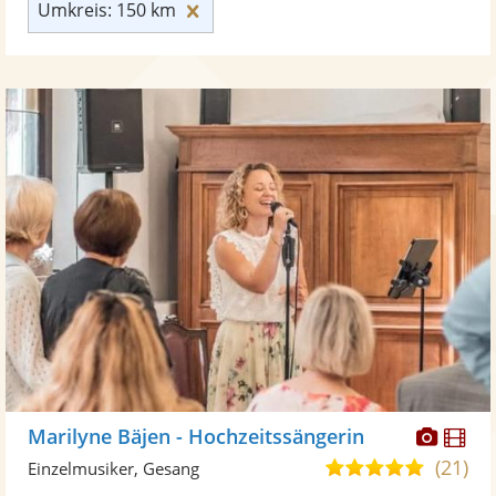
Umkreis: 150 km zurücksetzen
Umkreis: 150 km
Diese
Di
Marilyne Bäjen - Hochzeitssängerin
Künst
Kü
(21)
4,9
Einzelmusiker, Gesang
stellt
ste
von