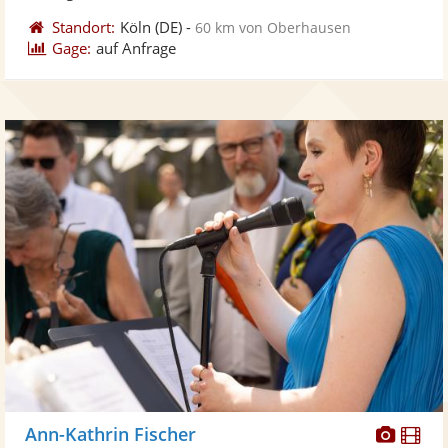
Standort:
Köln
(DE)
-
60 km von Oberhausen
Gage:
auf Anfrage
Diese
Di
Ann-Kathrin Fischer