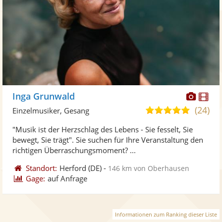
Diese
Di
Inga Grunwald
Künst
Kü
(24)
5,0
Einzelmusiker, Gesang
stellt
ste
von
"Musik ist der Herzschlag des Lebens - Sie fesselt, Sie
Fotos
Vi
5
bewegt, Sie trägt". Sie suchen für Ihre Veranstaltung den
bereit
ber
Sternen
richtigen Überraschungsmoment? ...
Standort:
Herford
(DE)
-
146 km von Oberhausen
Gage:
auf Anfrage
Informationen zum Ranking dieser Liste