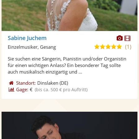
Diese
Di
Sabine Juchem
Künst
Kü
(1)
5,0
Einzelmusiker, Gesang
stellt
ste
von
Sie suchen eine Sängerin, Pianistin und/oder Organistin
Fotos
Vi
5
für einen wichtigen Anlass? Ein besonderer Tag sollte
bereit
ber
Sternen
auch musikalisch einzigartig und ...
Standort:
Dinslaken
(DE)
Gage:
€
(bis ca. 500 € pro Auftritt)