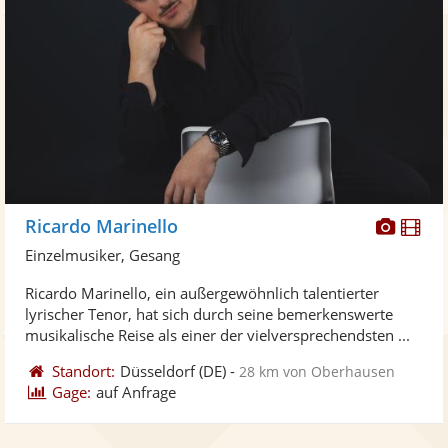
Diese
Di
Ricardo Marinello
Künst
Kü
Einzelmusiker, Gesang
stellt
ste
Ricardo Marinello, ein außergewöhnlich talentierter
Fotos
Vi
lyrischer Tenor, hat sich durch seine bemerkenswerte
bereit
ber
musikalische Reise als einer der vielversprechendsten ...
Standort:
Düsseldorf
(DE)
-
28 km von Oberhausen
Gage:
auf Anfrage