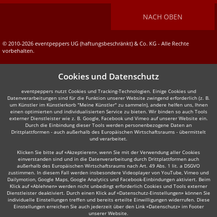
NACH OBEN
© 2010-2026 eventpeppers UG (haftungsbeschränkt) & Co. KG - Alle Rechte
vorbehalten.
Cookies und Datenschutz
eventpeppers nutzt Cookies und Tracking-Technologien. Einige Cookies und
Datenverarbeitungen sind für die Funktion unserer Website zwingend erforderlich (z. B.
um Künstler im Künstlerkorb "Meine Künstler" zu sammeln), andere helfen uns, Ihnen
einen optimierten und individualisierten Service zu bieten. Wir binden so auch Tools
externer Dienstleister wie z. B. Google, Facebook und Vimeo auf unserer Website ein.
Durch die Einbindung dieser Tools werden personenbezogene Daten an
Drittplattformen - auch außerhalb des Europäischen Wirtschaftsraums - übermittelt
und verarbeitet.
Klicken Sie bitte auf «Akzeptieren», wenn Sie mit der Verwendung aller Cookies
einverstanden sind und in die Datenverarbeitung durch Drittplattformen auch
außerhalb des Europäischen Wirtschaftsraums nach Art. 49 Abs. 1 lit. a DSGVO
zustimmen. In diesem Fall werden insbesondere Videoplayer von YouTube, Vimeo und
Dailymotion, Google Maps, Google Analytics und Facebook-Einbindungen aktiviert. Beim
Klick auf «Ablehnen» werden nicht unbedingt erforderlich Cookies und Tools externer
Dienstleister deaktiviert. Durch einen Klick auf «Datenschutz-Einstellungen» können Sie
individuelle Einstellungen treffen und bereits erteilte Einwilligungen widerrufen. Diese
Einstellungen erreichen Sie auch jederzeit über den Link «Datenschutz» im Footer
unserer Website.