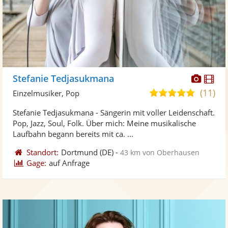
Diese
Di
Stefanie Tedjasukmana
Künst
Kü
(11)
5,0
Einzelmusiker, Pop
stellt
ste
von
Stefanie Tedjasukmana - Sängerin mit voller Leidenschaft.
Fotos
Vi
5
Pop, Jazz, Soul, Folk. Über mich: Meine musikalische
bereit
ber
Sternen
Laufbahn begann bereits mit ca. ...
Standort:
Dortmund
(DE)
-
43 km von Oberhausen
Gage:
auf Anfrage