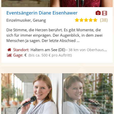
Diese
Di
Eventsängerin Diane Eisenhawer
Künst
Kü
(38)
5,0
Einzelmusiker, Gesang
stellt
ste
von
Die Stimme, die Herzen berührt. Es gibt Momente, die
Fotos
Vi
5
sich für immer einprägen. Der Augenblick, in dem zwei
bereit
ber
Sternen
Menschen Ja sagen. Der letzte Abschied ...
Standort:
Haltern am See
(DE)
-
38 km von Oberhausen
Gage:
€
(bis ca. 500 € pro Auftritt)