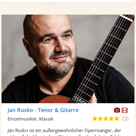
Diese
Di
Jan Rusko - Tenor & Gitarre
Künst
Kü
(3)
4,8
Einzelmusiker, Klassik
stellt
ste
von
Ján Rusko ist ein außergewöhnlicher Opernsänger, der
Fotos
Vi
5