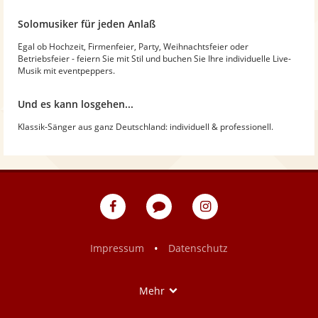
Solomusiker für jeden Anlaß
Egal ob Hochzeit, Firmenfeier, Party, Weihnachtsfeier oder
Betriebsfeier - feiern Sie mit Stil und buchen Sie Ihre individuelle Live-
Musik mit eventpeppers.
Und es kann losgehen...
Klassik-Sänger aus ganz Deutschland: individuell & professionell.
eventpeppers
Blog
eventpeppers
auf
auf
Facebook
Instagram
•
Impressum
Datenschutz
Show
Mehr