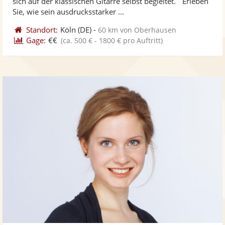
sich auf der klassischen Gitarre selbst begleitet. Erleben
bereit
ber
Sternen
Sie, wie sein ausdrucksstarker ...
Standort:
Köln
(DE)
-
60 km von Oberhausen
Gage:
€€
(ca. 500 € - 1800 € pro Auftritt)