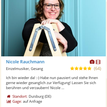
Diese
Di
Nicole Rauchmann
Künst
Kü
(64)
5,0
Einzelmusiker, Gesang
stellt
ste
von
Ich bin wieder da! :-) Habe nun pausiert und stehe Ihnen
Fotos
Vi
5
gerne wieder gesanglich zur Verfügung! Lassen Sie sich
bereit
ber
Sternen
berühren und verzaubern! Nicole ...
Standort:
Duisburg
(DE)
Gage:
auf Anfrage