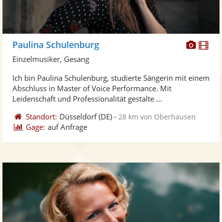
Diese
Di
Paulina Schulenburg
Künst
Kü
Einzelmusiker, Gesang
stellt
ste
Ich bin Paulina Schulenburg, studierte Sängerin mit einem
Fotos
Vi
Abschluss in Master of Voice Performance. Mit
bereit
ber
Leidenschaft und Professionalität gestalte ...
Standort:
Düsseldorf
(DE)
-
28 km von Oberhausen
Gage:
auf Anfrage