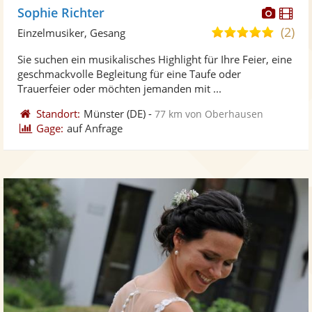
Diese
Di
Sophie Richter
Künst
Kü
(2)
5,0
Einzelmusiker, Gesang
stellt
ste
von
Sie suchen ein musikalisches Highlight für Ihre Feier, eine
Fotos
Vi
5
geschmackvolle Begleitung für eine Taufe oder
bereit
ber
Sternen
Trauerfeier oder möchten jemanden mit ...
Standort:
Münster
(DE)
-
77 km von Oberhausen
Gage:
auf Anfrage