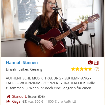
Diese
Di
Hannah Stienen
Künst
Kü
(7)
5,0
Einzelmusiker, Gesang
stellt
ste
von
AUTHENTISCHE MUSIK: TRAUUNG • SEKTEMPFANG •
Fotos
Vi
5
TAUFE • WOHNZIMMERKONZERT • TRAUERFEIER. Hallo
bereit
ber
Sternen
zusammen! :). Wenn ihr noch eine Sängerin für einen ...
Standort:
Essen
(DE)
Gage:
€€
(ca. 500 € - 1800 € pro Auftritt)