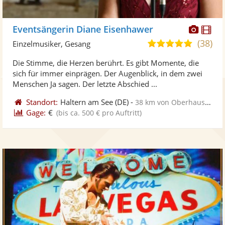
Diese
Di
Eventsängerin Diane Eisenhawer
Künst
Kü
(38)
5,0
Einzelmusiker, Gesang
stellt
ste
von
Die Stimme, die Herzen berührt. Es gibt Momente, die
Fotos
Vi
5
sich für immer einprägen. Der Augenblick, in dem zwei
bereit
ber
Sternen
Menschen Ja sagen. Der letzte Abschied ...
Standort:
Haltern am See
(DE)
-
38 km von Oberhausen
Gage:
€
(bis ca. 500 € pro Auftritt)