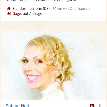
Standort:
Iserlohn
(DE)
-
60 km von Oberhausen
Gage:
auf Anfrage
Diese
Di
Sabine Heil