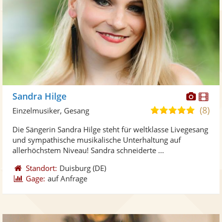
Diese
Di
Sandra Hilge
Künst
Kü
(8)
5,0
Einzelmusiker, Gesang
stellt
ste
von
Die Sängerin Sandra Hilge steht für weltklasse Livegesang
Fotos
Vi
5
und sympathische musikalische Unterhaltung auf
bereit
ber
Sternen
allerhöchstem Niveau! Sandra schneiderte ...
Standort:
Duisburg
(DE)
Gage:
auf Anfrage