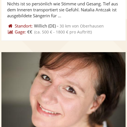
Nichts ist so persönlich wie Stimme und Gesang. Tief aus
Fotos
Vi
5
dem Inneren transportiert sie Gefühl. Natalia Antczak ist
bereit
ber
Sternen
ausgebildete Sängerin für ...
Standort:
Willich
(DE)
-
30 km von Oberhausen
Gage:
€€
(ca. 500 € - 1800 € pro Auftritt)