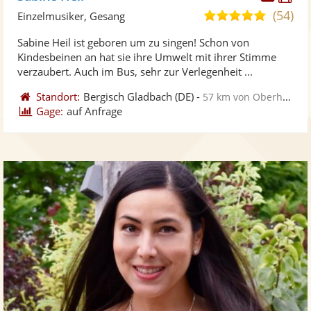
Künst
Kü
(54)
5,0
Einzelmusiker, Gesang
stellt
ste
von
Sabine Heil ist geboren um zu singen! Schon von
Fotos
Vi
5
Kindesbeinen an hat sie ihre Umwelt mit ihrer Stimme
bereit
ber
Sternen
verzaubert. Auch im Bus, sehr zur Verlegenheit ...
Standort:
Bergisch Gladbach
(DE)
-
57 km von Oberhausen
Gage:
auf Anfrage