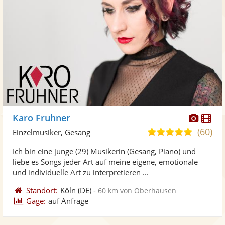
Diese
Di
Karo Fruhner
Künst
Kü
(60)
5,0
Einzelmusiker, Gesang
stellt
ste
von
Ich bin eine junge (29) Musikerin (Gesang, Piano) und
Fotos
Vi
5
liebe es Songs jeder Art auf meine eigene, emotionale
bereit
ber
Sternen
und individuelle Art zu interpretieren ...
Standort:
Köln
(DE)
-
60 km von Oberhausen
Gage:
auf Anfrage