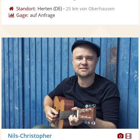
Standort:
Herten
(DE)
-
25 km von Oberhausen
Gage:
auf Anfrage
Diese
Di
Nils-Christopher