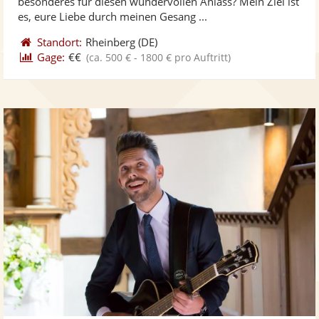
besonderes für diesen wundervollen Anlass? Mein Ziel ist
bereit
ber
Sternen
es, eure Liebe durch meinen Gesang ...
Standort:
Rheinberg
(DE)
Gage:
€€
(ca. 500 € - 1800 € pro Auftritt)