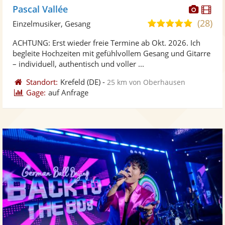
Diese
Di
Pascal Vallée
Künst
Kü
(28)
5,0
Einzelmusiker, Gesang
stellt
ste
von
ACHTUNG: Erst wieder freie Termine ab Okt. 2026. Ich
Fotos
Vi
5
begleite Hochzeiten mit gefühlvollem Gesang und Gitarre
bereit
ber
Sternen
– individuell, authentisch und voller ...
Standort:
Krefeld
(DE)
-
25 km von Oberhausen
Gage:
auf Anfrage