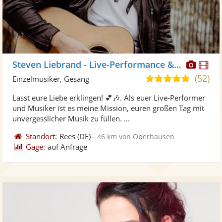
Diese
Di
Steven Liebrand - Live-Performance & DJ
Künst
Kü
(52)
5,0
Einzelmusiker, Gesang
stellt
ste
von
Lasst eure Liebe erklingen! 💕🎶. Als euer Live-Performer
Fotos
Vi
5
und Musiker ist es meine Mission, euren großen Tag mit
bereit
ber
Sternen
unvergesslicher Musik zu füllen. ...
Standort:
Rees
(DE)
-
46 km von Oberhausen
Gage:
auf Anfrage