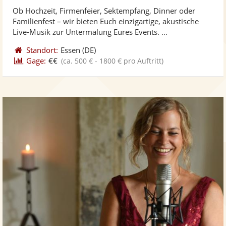
stellt
ste
von
Ob Hochzeit, Firmenfeier, Sektempfang, Dinner oder
Fotos
Vi
5
Familienfest – wir bieten Euch einzigartige, akustische
bereit
ber
Sternen
Live-Musik zur Untermalung Eures Events. ...
Standort:
Essen
(DE)
Gage:
€€
(ca. 500 € - 1800 € pro Auftritt)