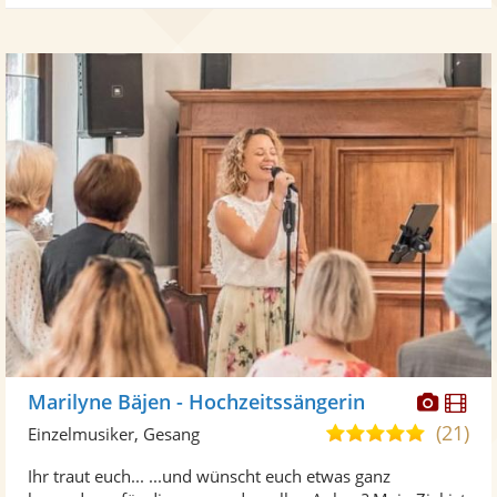
Diese
Di
Marilyne Bäjen - Hochzeitssängerin
Künst
Kü
(21)
4,9
Einzelmusiker, Gesang
stellt
ste
von
Ihr traut euch... ...und wünscht euch etwas ganz
Fotos
Vi
5