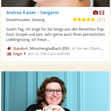
Diese
Di
Andrea Kaiser - Sängerin
Künst
Kü
(31)
5,0
Einzelmusiker, Gesang
stellt
ste
von
Guten Tag, ich singe für Sie Songs aus den Bereichen Pop,
Fotos
Vi
5
Soul, Gospel und Jazz, sehr gerne auch Ihren persönlichen
bereit
ber
Sternen
Lieblingssong. Ich freue ...
Standort:
Mönchengladbach
(DE)
-
41 km von Oberhausen
Gage:
€
(bis ca. 500 € pro Auftritt)