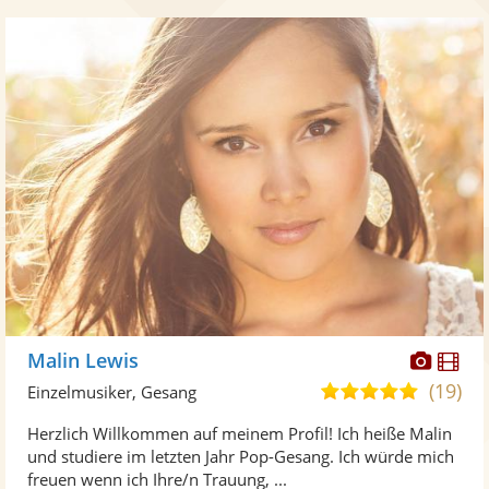
Diese
Di
Malin Lewis
Künst
Kü
(19)
5,0
Einzelmusiker, Gesang
stellt
ste
von
Herzlich Willkommen auf meinem Profil! Ich heiße Malin
Fotos
Vi
5
und studiere im letzten Jahr Pop-Gesang. Ich würde mich
bereit
ber
Sternen
freuen wenn ich Ihre/n Trauung, ...