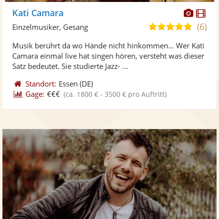
Diese
Di
Kati Camara
Künst
Kü
(6)
5,0
Einzelmusiker, Gesang
stellt
ste
von
Musik berührt da wo Hände nicht hinkommen… Wer Kati
Fotos
Vi
5
Camara einmal live hat singen hören, versteht was dieser
bereit
ber
Sternen
Satz bedeutet. Sie studierte Jazz- ...
Standort:
Essen
(DE)
Gage:
€€€
(ca. 1800 € - 3500 € pro Auftritt)