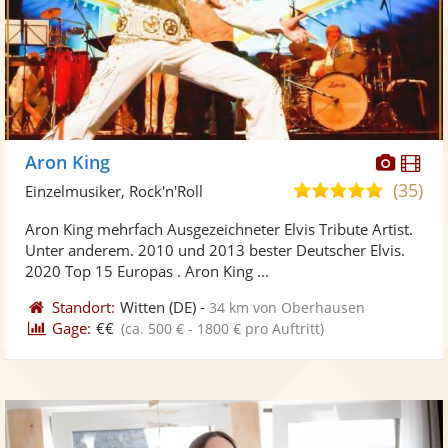
Diese
Di
Aron King
Künst
Kü
(35)
4,9
Einzelmusiker, Rock'n'Roll
stellt
ste
von
Aron King mehrfach Ausgezeichneter Elvis Tribute Artist.
Fotos
Vi
5
Unter anderem. 2010 und 2013 bester Deutscher Elvis.
bereit
ber
Sternen
2020 Top 15 Europas . Aron King ...
Standort:
Witten
(DE)
-
34 km von Oberhausen
Gage:
€€
(ca. 500 € - 1800 € pro Auftritt)