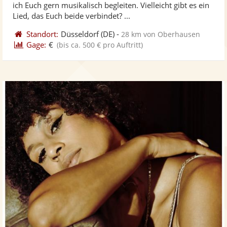
ich Euch gern musikalisch begleiten. Vielleicht gibt es ein
bereit
ber
Sternen
Lied, das Euch beide verbindet? ...
Standort:
Düsseldorf
(DE)
-
28 km von Oberhausen
Gage:
€
(bis ca. 500 € pro Auftritt)