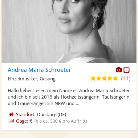
Diese
Di
Andrea Maria Schroeter
Künst
Kü
(11)
4,8
Einzelmusiker, Gesang
stellt
ste
von
Hallo lieber Leser, mein Name ist Andrea Maria Schroeter
Fotos
Vi
5
und ich bin seit 2016 als Hochzeitssängerin, Taufsängerin
bereit
ber
Sternen
und Trauersängerinin NRW und ...
Standort:
Duisburg
(DE)
Gage:
€
(bis ca. 500 € pro Auftritt)