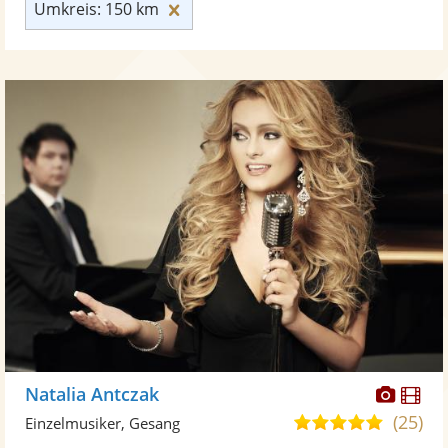
Umkreis: 150 km zurücksetzen
Umkreis: 150 km
Diese
Di
Natalia Antczak
Künst
Kü
(25)
5,0
Einzelmusiker, Gesang
stellt
ste
von