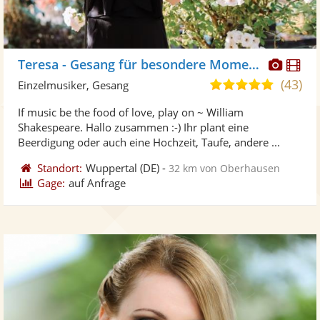
Diese
Di
Teresa - Gesang für besondere Momente
Künst
Kü
(43)
5,0
Einzelmusiker, Gesang
stellt
ste
von
If music be the food of love, play on ~ William
Fotos
Vi
5
Shakespeare. Hallo zusammen :-) Ihr plant eine
bereit
ber
Sternen
Beerdigung oder auch eine Hochzeit, Taufe, andere ...
Standort:
Wuppertal
(DE)
-
32 km von Oberhausen
Gage:
auf Anfrage