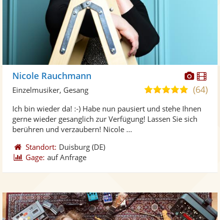
Diese
Di
Nicole Rauchmann
Künst
Kü
(64)
5,0
Einzelmusiker, Gesang
stellt
ste
von
Ich bin wieder da! :-) Habe nun pausiert und stehe Ihnen
Fotos
Vi
5
gerne wieder gesanglich zur Verfügung! Lassen Sie sich
bereit
ber
Sternen
berühren und verzaubern! Nicole ...
Standort:
Duisburg
(DE)
Gage:
auf Anfrage