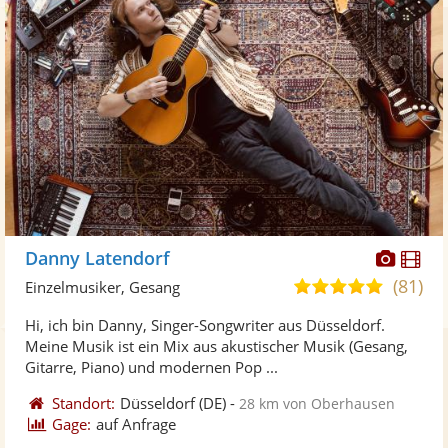
Diese
Di
Danny Latendorf
Künst
Kü
(81)
5,0
Einzelmusiker, Gesang
stellt
ste
von
Hi, ich bin Danny, Singer-Songwriter aus Düsseldorf.
Fotos
Vi
5
Meine Musik ist ein Mix aus akustischer Musik (Gesang,
bereit
ber
Sternen
Gitarre, Piano) und modernen Pop ...
Standort:
Düsseldorf
(DE)
-
28 km von Oberhausen
Gage:
auf Anfrage