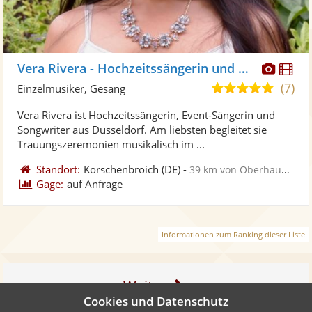
Diese
Di
Vera Rivera - Hochzeitssängerin und Pianistin
Künst
Kü
(7)
4,9
Einzelmusiker, Gesang
stellt
ste
von
Vera Rivera ist Hochzeitssängerin, Event-Sängerin und
Fotos
Vi
5
Songwriter aus Düsseldorf. Am liebsten begleitet sie
bereit
ber
Sternen
Trauungszeremonien musikalisch im ...
Standort:
Korschenbroich
(DE)
-
39 km von Oberhausen
Gage:
auf Anfrage
Informationen zum Ranking dieser Liste
Weiter
Cookies und Datenschutz