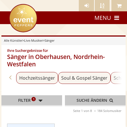
Künstler-
Künstler
Meine
eventpeppers
Login
A-
Künstle
MENU
Z
Alle Künstler
>
Live-Musiker
>
Sänger
Ihre Suchergebnisse für
Sänger in Oberhausen, Nordrhein-
Westfalen
Zurück zu «Live-Musiker»
Hochzeitssänger
Soul & Gospel Sänger
Schla
1
FILTER
SUCHE ÄNDERN
Seite 1 von 8
184 Solomusiker