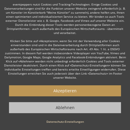
eventpeppers nutzt Cookies und Tracking-Technologien. Einige Cookies und
Datenverarbeitungen sind für die Funktion unserer Website zwingend erforderlich (z. B.
um Künstler im Künstlerkorb "Meine Künstler" zu sammeln), andere helfen uns, Ihnen
einen optimierten und individualisierten Service zu bieten. Wir binden so auch Tools
externer Dienstleister wie z. B. Google, Facebook und Vimeo auf unserer Website ein.
Durch die Einbindung dieser Tools werden personenbezogene Daten an
Auch interessant:
Drittplattformen - auch außerhalb des Europäischen Wirtschaftsraums - übermittelt
und verarbeitet.
Klicken Sie bitte auf «Akzeptieren», wenn Sie mit der Verwendung aller Cookies
einverstanden sind und in die Datenverarbeitung durch Drittplattformen auch
Trompeter
Trauerredner
Dudelsackspieler
Organi
außerhalb des Europäischen Wirtschaftsraums nach Art. 49 Abs. 1 lit. a DSGVO
zustimmen. In diesem Fall werden insbesondere Videoplayer von YouTube, Vimeo und
Dailymotion, Google Maps, Google Analytics und Facebook-Einbindungen aktiviert. Beim
Klick auf «Ablehnen» werden nicht unbedingt erforderlich Cookies und Tools externer
Dienstleister deaktiviert. Durch einen Klick auf «Datenschutz-Einstellungen» können Sie
individuelle Einstellungen treffen und bereits erteilte Einwilligungen widerrufen. Diese
Einstellungen erreichen Sie auch jederzeit über den Link «Datenschutz» im Footer
unserer Website.
Wie funktioniert's?
Akzeptieren
1. Kostenlos anfragen
Starten Sie mit dem Button 'Kostenlos anfragen' eine Anfrage an die für
Ablehnen
Sie interessanten Solomusiker - also z. B. bestimmte Sänger. Diesen
Button finden Sie auf den jeweiligen Künstler-Profil-Seiten der Musiker.
Datenschutz-Einstellungen
2. Angebote erhalten & Details besprechen