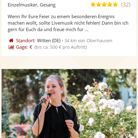
Künst
Kü
(32)
5,0
Einzelmusiker, Gesang
stellt
ste
von
Wenn Ihr Eure Feier zu einem besonderen Ereignis
Fotos
Vi
5
machen wollt, sollte Livemusik nicht fehlen! Dann bin ich
bereit
ber
Sternen
gern für Euch da und freue mich für ...
Standort:
Witten
(DE)
-
34 km von Oberhausen
Gage:
€
(bis ca. 500 € pro Auftritt)