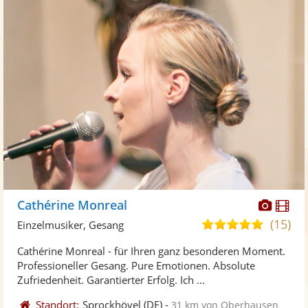
Diese
Di
Cathérine Monreal
Künst
Kü
(15)
5,0
Einzelmusiker, Gesang
stellt
ste
von
Cathérine Monreal - für Ihren ganz besonderen Moment.
Fotos
Vi
5
Professioneller Gesang. Pure Emotionen. Absolute
bereit
ber
Sternen
Zufriedenheit. Garantierter Erfolg. Ich ...
Standort:
Sprockhövel
(DE)
-
31 km von Oberhausen