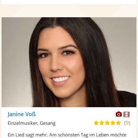
Diese
Di
Janine Voß
Künst
Kü
(9)
5,0
Einzelmusiker, Gesang
stellt
ste
von
Ein Lied sagt mehr. Am schönsten Tag im Leben möchte
Fotos
Vi
5