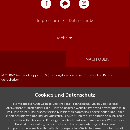
eventpeppers
Blog
eventpeppers
auf
auf
Facebook
Instagram
•
Impressum
Datenschutz
Show
Mehr
NACH OBEN
© 2010-2026 eventpeppers UG (haftungsbeschränkt) & Co. KG - Alle Rechte
vorbehalten.
Cookies und Datenschutz
eventpeppers nutzt Cookies und Tracking-Technologien. Einige Cookies und
Datenverarbeitungen sind für die Funktion unserer Website zwingend erforderlich (z. B.
um Künstler im Künstlerkorb "Meine Künstler" zu sammeln), andere helfen uns, Ihnen
einen optimierten und individualisierten Service zu bieten. Wir binden so auch Tools
externer Dienstleister wie z. B. Google, Facebook und Vimeo auf unserer Website ein.
Durch die Einbindung dieser Tools werden personenbezogene Daten an
Drittplattformen - auch außerhalb des Europäischen Wirtschaftsraums - übermittelt