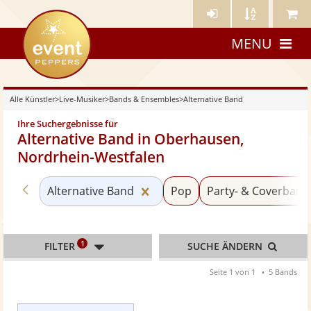
Künstler-
Künstler
Meine
eventpeppers
Login
A-
Künstle
MENU
Z
Alle Künstler
>
Live-Musiker
>
Bands & Ensembles
>
Alternative Band
Ihre Suchergebnisse für
Alternative Band in Oberhausen,
Nordrhein-Westfalen
Zurück zu «Bands & Ensembles»
Kategorie «Alternative Band»
Alternative Band
Pop
Party- & Coverband
1
FILTER
SUCHE ÄNDERN
Seite 1 von 1
5 Bands