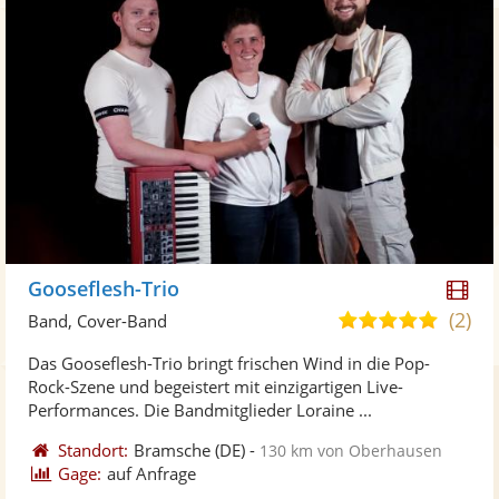
Di
Gooseflesh-Trio
Kü
(2)
5,0
Band, Cover-Band
ste
von
Das Gooseflesh-Trio bringt frischen Wind in die Pop-
Vi
5
Rock-Szene und begeistert mit einzigartigen Live-
ber
Sternen
Performances. Die Bandmitglieder Loraine ...
Standort:
Bramsche
(DE)
-
130 km von Oberhausen
Gage:
auf Anfrage