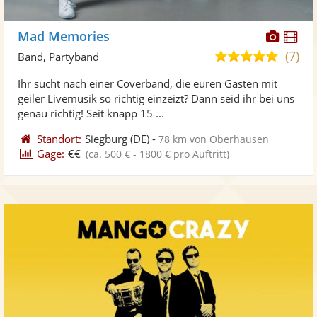
Diese
Di
Mad Memories
Künst
Kü
(7)
5,0
Band, Partyband
stellt
ste
von
Ihr sucht nach einer Coverband, die euren Gästen mit
Fotos
Vi
5
geiler Livemusik so richtig einzeizt? Dann seid ihr bei uns
bereit
ber
Sternen
genau richtig! Seit knapp 15 ...
Standort:
Siegburg
(DE)
-
78 km von Oberhausen
Gage:
€€
(ca. 500 € - 1800 € pro Auftritt)