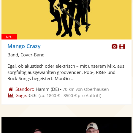
Diese
Di
Mango Crazy
Künst
Kü
Band, Cover-Band
stellt
ste
Egal, ob akustisch oder elektrisch – mit unserem Mix. aus
Fotos
Vi
sorgfältig ausgewählten groovenden. Pop-, R&B- und
bereit
ber
Rock-Songs begeistert. ManGo ...
Standort:
Hamm
(DE)
-
70 km von Oberhausen
Gage:
€€€
(ca. 1800 € - 3500 € pro Auftritt)