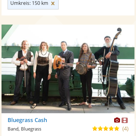
Umkreis: 150 km zurücksetzen
Umkreis: 150 km
Diese
Di
Bluegrass Cash
Künst
Kü
(4)
4,9
Band, Bluegrass
stellt
ste
von