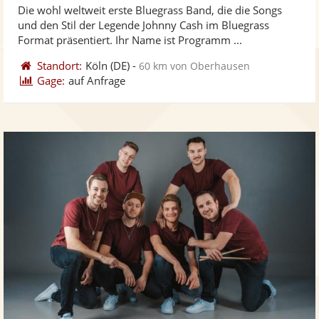
Die wohl weltweit erste Bluegrass Band, die die Songs
Fotos
Vi
5
und den Stil der Legende Johnny Cash im Bluegrass
bereit
ber
Sternen
Format präsentiert. Ihr Name ist Programm ...
Standort:
Köln
(DE)
-
60 km von Oberhausen
Gage:
auf Anfrage