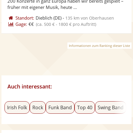
200 Konzerte in ganz Europa haben wir bereits gespielt –
bereit
ber
Sternen
früher mit eigener Musik, heute ...
Standort:
Dieblich
(DE)
-
135 km von Oberhausen
Gage:
€€
(ca. 500 € - 1800 € pro Auftritt)
Informationen zum Ranking dieser Liste
Auch interessant:
Irish Folk
Rock
Funk Band
Top 40
Swing Band
S