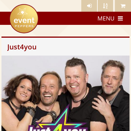
Künstler-
Künstler
Meine
eventpeppers
Login
A-
Künstle
MENU
Z
Just4you