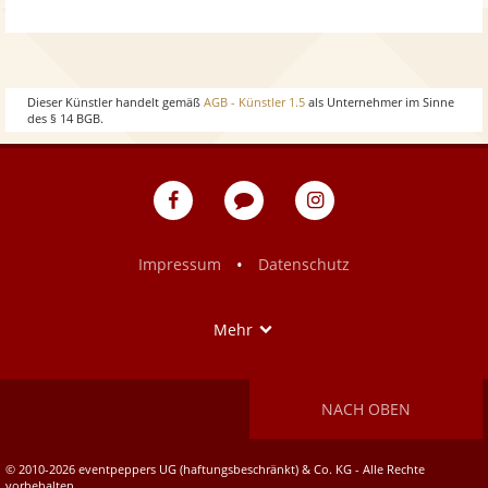
w
o
h
w
o
Dieser Künstler handelt gemäß
AGB - Künstler 1.5
als Unternehmer im Sinne
des § 14 BGB.
w
eventpeppers
Blog
eventpeppers
auf
auf
Facebook
Instagram
•
Impressum
Datenschutz
Show
Mehr
NACH OBEN
© 2010-2026 eventpeppers UG (haftungsbeschränkt) & Co. KG - Alle Rechte
vorbehalten.