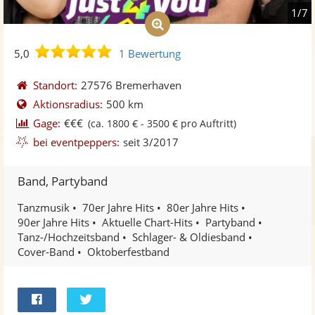
1/7
5,0
5,0
1 Bewertung
von
5
Standort:
27576 Bremerhaven
Sternen
Aktionsradius:
500 km
Gage:
€€€
(ca. 1800 € - 3500 € pro Auftritt)
bei eventpeppers:
seit 3/2017
Band, Partyband
Tanzmusik
70er Jahre Hits
80er Jahre Hits
90er Jahre Hits
Aktuelle Chart-Hits
Partyband
Tanz-/Hochzeitsband
Schlager- & Oldiesband
Cover-Band
Oktoberfestband