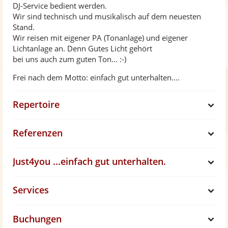
DJ-Service bedient werden.
Wir sind technisch und musikalisch auf dem neuesten
Stand.
Wir reisen mit eigener PA (Tonanlage) und eigener
Lichtanlage an. Denn Gutes Licht gehört
bei uns auch zum guten Ton... :-)
Frei nach dem Motto: einfach gut unterhalten....
Repertoire
S
Referenzen
h
S
Just4you ...einfach gut unterhalten.
o
h
S
Services
w
o
h
S
w
Buchungen
o
h
S