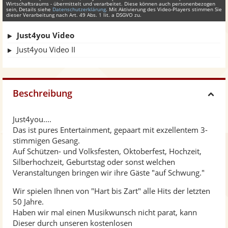
Wirtschaftsraums - übermittelt und verarbeitet. Diese können auch personenbezogen
sein, Details siehe
Datenschutzerklärung
. Mit Aktivierung des Video-Players stimmen Sie
dieser Verarbeitung nach Art. 49 Abs. 1 lit. a DSGVO zu.
Just4you Video
Just4you Video II
Beschreibung
H
Just4you....
i
Das ist pures Entertainment, gepaart mit exzellentem 3-
stimmigen Gesang.
d
Auf Schützen- und Volksfesten, Oktoberfest, Hochzeit,
Silberhochzeit, Geburtstag oder sonst welchen
Veranstaltungen bringen wir ihre Gäste "auf Schwung."
e
Wir spielen Ihnen von "Hart bis Zart" alle Hits der letzten
50 Jahre.
Haben wir mal einen Musikwunsch nicht parat, kann
Dieser durch unseren kostenlosen