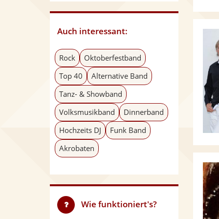
Auch interessant:
Rock
Oktoberfestband
Top 40
Alternative Band
Tanz- & Showband
Volksmusikband
Dinnerband
Hochzeits DJ
Funk Band
Akrobaten
Wie funktioniert's?