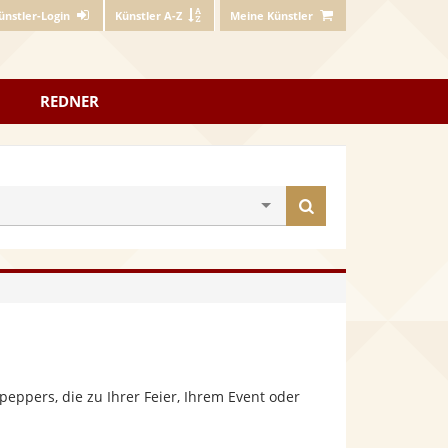
ünstler-Login
Künstler A-Z
Meine Künstler
REDNER
Künstler
finden
n
ppers, die zu Ihrer Feier, Ihrem Event oder