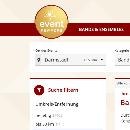
eventpeppers
BANDS & ENSEMBLES
Radius
Ort des Events
Kategorie
Darmstadt
Band
Ort
des
Events
Alle Kün
festlegen
Suche filtern
Ihre
Ba
Umkreis/Entfernung
Durc
beliebig
(1403)
Konz
bis 50 km
(163)