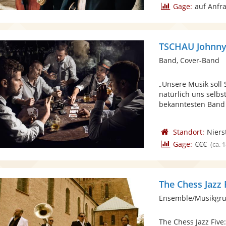
Gage:
auf Anfr
TSCHAU Johnny
Band, Cover-Band
„Unsere Musik sol
natürlich uns selbs
bekanntesten Band 
Standort:
Niers
Gage:
€€€
(ca. 
The Chess Jazz 
Ensemble/Musikgru
The Chess Jazz Five