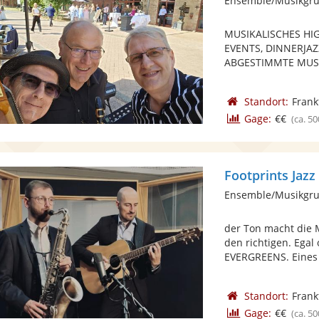
Ensemble/Musikgru
MUSIKALISCHES HI
EVENTS, DINNERJAZ
ABGESTIMMTE MUSI
Standort:
Frank
Gage:
€€
(ca. 50
Footprints Jazz
Ensemble/Musikgru
der Ton macht die M
den richtigen. Ega
EVERGREENS. Eines 
Standort:
Frank
Gage:
€€
(ca. 50