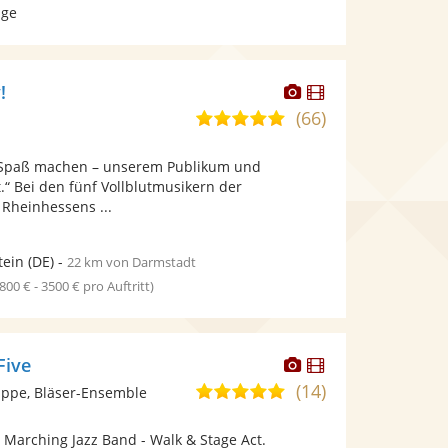
age
Dieser
Dieser
!
Künstler
Künstler
(66)
4,9
stellt
stellt
von
Fotos
Videos
l Spaß machen – unserem Publikum und
5
bereit.
bereit.
t.“ Bei den fünf Vollblutmusikern der
Sternen
Rheinhessens ...
tein
(DE)
-
22 km von Darmstadt
1800 € - 3500 € pro Auftritt)
Dieser
Dieser
Five
Künstler
Künstler
(14)
5,0
ppe, Bläser-Ensemble
stellt
stellt
von
Fotos
Videos
: Marching Jazz Band - Walk & Stage Act.
5