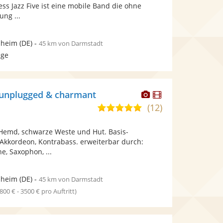
bereit.
bereit.
ss Jazz Five ist eine mobile Band die ohne
Sternen
ung ...
heim
(DE)
-
45 km von Darmstadt
age
Dieser
Dieser
 unplugged & charmant
Künstler
Künstler
(12)
5,0
stellt
stellt
von
Fotos
Videos
Hemd, schwarze Weste und Hut. Basis-
5
bereit.
bereit.
 Akkordeon, Kontrabass. erweiterbar durch:
Sternen
e, Saxophon, ...
heim
(DE)
-
45 km von Darmstadt
1800 € - 3500 € pro Auftritt)