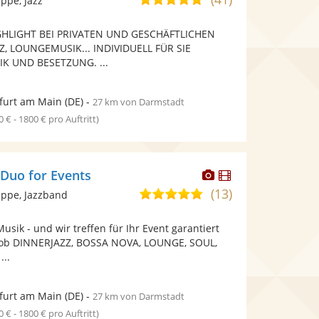
ppe, Jazz
stellt
stellt
von
Fotos
Videos
GHLIGHT BEI PRIVATEN UND GESCHÄFTLICHEN
5
bereit.
bereit.
Z, LOUNGEMUSIK... INDIVIDUELL FÜR SIE
Sternen
K UND BESETZUNG. ...
furt am Main
(DE)
-
27 km von Darmstadt
0 € - 1800 € pro Auftritt)
Dieser
Dieser
 Duo for Events
Künstler
Künstler
(13)
5,0
ppe, Jazzband
stellt
stellt
von
Fotos
Videos
usik - und wir treffen für Ihr Event garantiert
5
bereit.
bereit.
l ob DINNERJAZZ, BOSSA NOVA, LOUNGE, SOUL,
Sternen
...
furt am Main
(DE)
-
27 km von Darmstadt
0 € - 1800 € pro Auftritt)