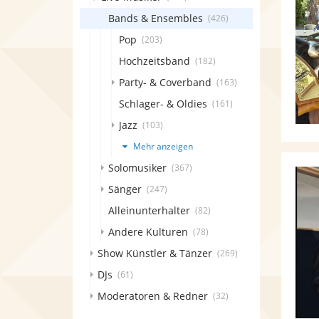
Bands & Ensembles
(426)
Pop
(203)
Hochzeitsband
(182)
Party- & Coverband
(163)
Schlager- & Oldies
(161)
Jazz
(103)
Mehr anzeigen
Solomusiker
(367)
Sänger
(247)
Alleinunterhalter
(82)
Andere Kulturen
(78)
Show Künstler & Tänzer
(269)
DJs
(61)
Moderatoren & Redner
(32)