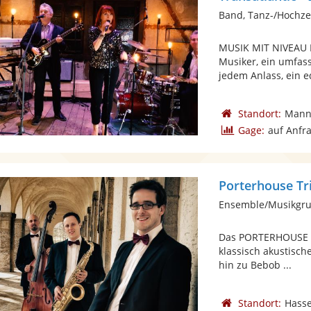
Band, Tanz-/Hochze
MUSIK MIT NIVEAU F
Musiker, ein umfas
jedem Anlass, ein ed
Standort:
Mann
Gage:
auf Anfr
Porterhouse Tr
Ensemble/Musikgrup
Das PORTERHOUSE TR
klassisch akustisch
hin zu Bebob ...
Standort:
Hasse