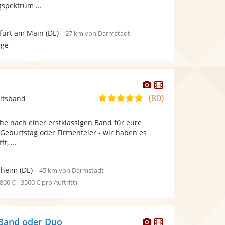
spektrum ...
furt am Main
(DE)
-
27 km von Darmstadt
age
Dieser
Dieser
Künstler
Künstler
(80)
5,0
itsband
stellt
stellt
von
Fotos
Videos
che nach einer erstklassigen Band für eure
5
bereit.
bereit.
 Geburtstag oder Firmenfeier - wir haben es
Sternen
t, ...
heim
(DE)
-
45 km von Darmstadt
1800 € - 3500 € pro Auftritt)
Dieser
Dieser
- Band oder Duo