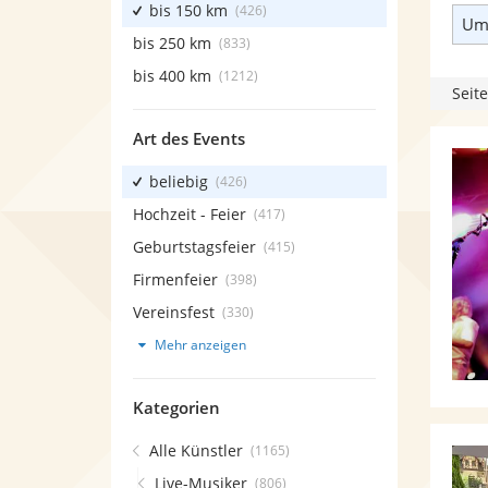
bis 150 km
(426)
Umk
bis 250 km
(833)
bis 400 km
(1212)
Seite
Art des Events
beliebig
(426)
Hochzeit - Feier
(417)
Geburtstagsfeier
(415)
Firmenfeier
(398)
Vereinsfest
(330)
Mehr anzeigen
Kategorien
Alle Künstler
(1165)
Live-Musiker
(806)