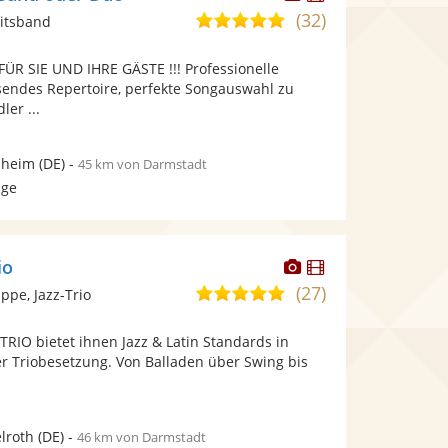
Künstler
Künstler
(32)
5,0
itsband
stellt
stellt
von
Fotos
Videos
ÜR SIE UND IHRE GÄSTE !!! Professionelle
5
bereit.
bereit.
sendes Repertoire, perfekte Songauswahl zu
Sternen
ler ...
heim
(DE)
-
45 km von Darmstadt
age
Dieser
Dieser
io
Künstler
Künstler
(27)
5,0
pe, Jazz-Trio
stellt
stellt
von
Fotos
Videos
IO bietet ihnen Jazz & Latin Standards in
5
bereit.
bereit.
er Triobesetzung. Von Balladen über Swing bis
Sternen
lroth
(DE)
-
46 km von Darmstadt