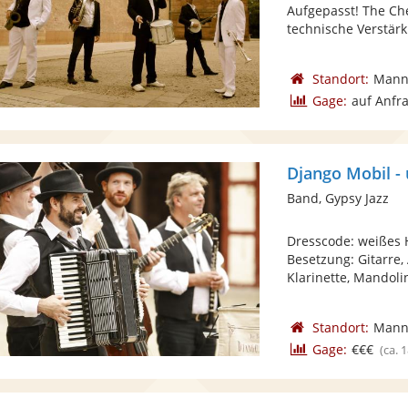
Aufgepasst! The Che
technische Verstärk
Standort:
Mann
Gage:
auf Anfr
Django Mobil -
Band, Gypsy Jazz
Dresscode: weißes 
Besetzung: Gitarre,
Klarinette, Mandolin
Standort:
Mann
Gage:
€€€
(ca. 