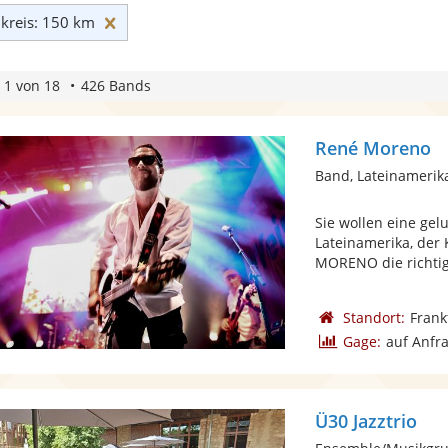
Umkreis: 150 km zurücksetzen
reis: 150 km
 1 von 18
426 Bands
René Moreno
Band, Lateinamerik
Sie wollen eine gel
Lateinamerika, der 
MORENO die richtige
Standort:
Frank
Gage:
auf Anfr
Ü30 Jazztrio