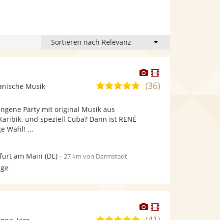
Dieser
Dieser
Künstler
Künstler
(36)
5,0
anische Musik
stellt
stellt
von
Fotos
Videos
ungene Party mit original Musik aus
5
bereit.
bereit.
Karibik. und speziell Cuba? Dann ist RENÉ
Sternen
 Wahl! ...
furt am Main
(DE)
-
27 km von Darmstadt
age
Dieser
Dieser
Künstler
Künstler
(41)
4,9