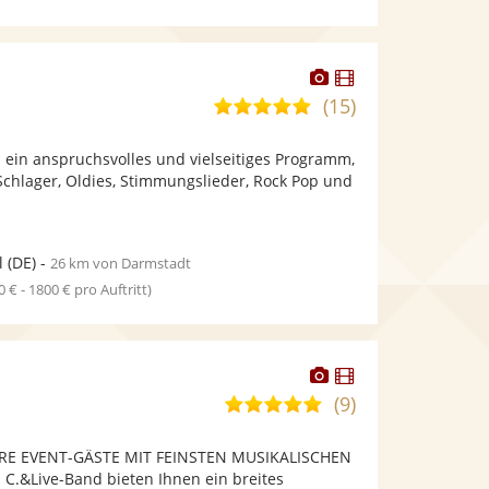
Dieser
Dieser
Künstler
Künstler
(15)
5,0
stellt
stellt
von
Fotos
Videos
 ein anspruchsvolles und vielseitiges Programm,
5
bereit.
bereit.
Schlager, Oldies, Stimmungslieder, Rock Pop und
Sternen
l
(DE)
-
26 km von Darmstadt
0 € - 1800 € pro Auftritt)
Dieser
Dieser
Künstler
Künstler
(9)
5,0
stellt
stellt
von
Fotos
Videos
RE EVENT-GÄSTE MIT FEINSTEN MUSIKALISCHEN
5
bereit.
bereit.
 C.&Live-Band bieten Ihnen ein breites
Sternen