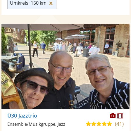
Umkreis: 150 km zurücksetzen
Umkreis: 150 km
Diese
Di
Ü30 Jazztrio
Künst
Kü
(41)
4,9
Ensemble/Musikgruppe, Jazz
stellt
ste
von