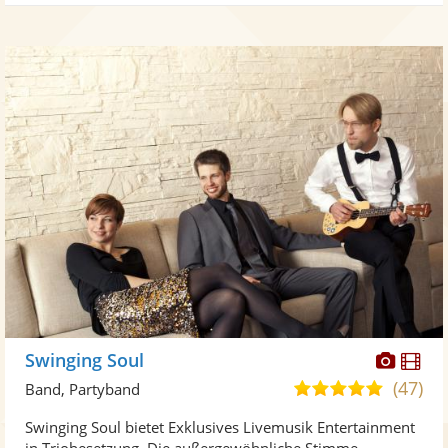
Diese
Di
Swinging Soul
Künst
Kü
(47)
5,0
Band, Partyband
stellt
ste
von
Swinging Soul bietet Exklusives Livemusik Entertainment
Fotos
Vi
5
in Triobesetzung. Die außergewöhnliche Stimme,