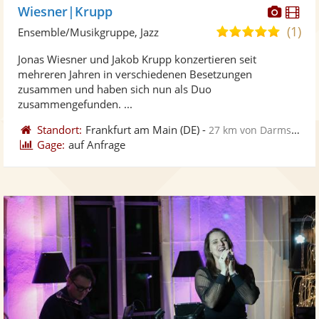
Diese
Di
Wiesner|Krupp
Künst
Kü
(1)
5,0
Ensemble/Musikgruppe, Jazz
stellt
ste
von
Jonas Wiesner und Jakob Krupp konzertieren seit
Fotos
Vi
5
mehreren Jahren in verschiedenen Besetzungen
bereit
ber
Sternen
zusammen und haben sich nun als Duo
zusammengefunden. ...
Standort:
Frankfurt am Main
(DE)
-
27 km von Darmstadt
Gage:
auf Anfrage