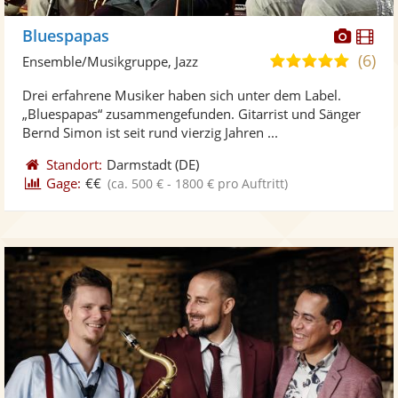
Diese
Di
Bluespapas
Künst
Kü
(6)
5,0
Ensemble/Musikgruppe, Jazz
stellt
ste
von
Drei erfahrene Musiker haben sich unter dem Label.
Fotos
Vi
5
„Bluespapas“ zusammengefunden. Gitarrist und Sänger
bereit
ber
Sternen
Bernd Simon ist seit rund vierzig Jahren ...
Standort:
Darmstadt
(DE)
Gage:
€€
(ca. 500 € - 1800 € pro Auftritt)