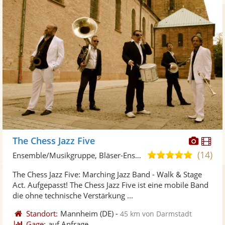
Diese
Di
The Chess Jazz Five
Künst
Kü
(14)
5,0
Ensemble/Musikgruppe, Bläser-Ensemble
stellt
ste
von
The Chess Jazz Five: Marching Jazz Band - Walk & Stage
Fotos
Vi
5
Act. Aufgepasst! The Chess Jazz Five ist eine mobile Band
bereit
ber
Sternen
die ohne technische Verstärkung ...
Standort:
Mannheim
(DE)
-
45 km von Darmstadt
Gage:
auf Anfrage