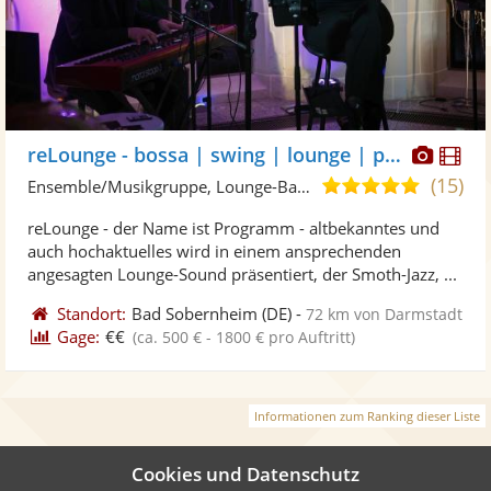
Diese
Di
reLounge - bossa | swing | lounge | pop
Künst
Kü
(15)
5,0
Ensemble/Musikgruppe, Lounge-Band
stellt
ste
von
reLounge - der Name ist Programm - altbekanntes und
Fotos
Vi
5
auch hochaktuelles wird in einem ansprechenden
bereit
ber
Sternen
angesagten Lounge-Sound präsentiert, der Smoth-Jazz, ...
Standort:
Bad Sobernheim
(DE)
-
72 km von Darmstadt
Gage:
€€
(ca. 500 € - 1800 € pro Auftritt)
Informationen zum Ranking dieser Liste
Cookies und Datenschutz