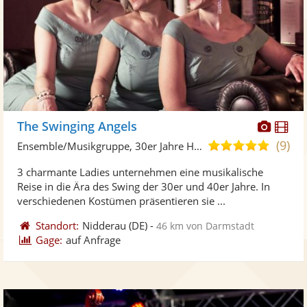
Diese
Di
The Swinging Angels
Künst
Kü
(9)
5,0
Ensemble/Musikgruppe, 30er Jahre Hits
stellt
ste
von
3 charmante Ladies unternehmen eine musikalische
Fotos
Vi
5
Reise in die Ära des Swing der 30er und 40er Jahre. In
bereit
ber
Sternen
verschiedenen Kostümen präsentieren sie ...
Standort:
Nidderau
(DE)
-
46 km von Darmstadt
Gage:
auf Anfrage