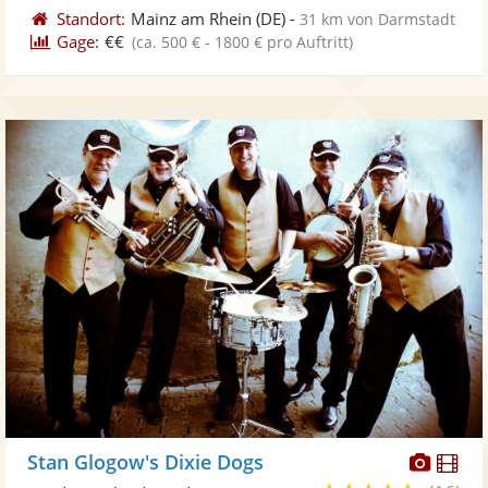
Standort:
Mainz am Rhein
(DE)
-
31 km von Darmstadt
Gage:
€€
(ca. 500 € - 1800 € pro Auftritt)
Diese
Di
Stan Glogow's Dixie Dogs
Künst
Kü