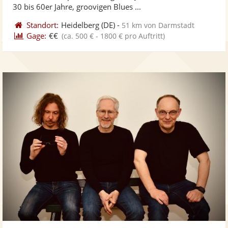
bereit
ber
Sternen
30 bis 60er Jahre, groovigen Blues ...
Standort:
Heidelberg
(DE)
-
51 km von Darmstadt
Gage:
€€
(ca. 500 € - 1800 € pro Auftritt)