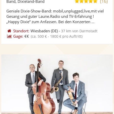
(16)
4,9
Band, Dixieland-Band
stellt
ste
von
Geniale Dixie-Show-Band: mobil,unplugged,live,mit viel
Fotos
Vi
5
Gesang und guter Laune.Radio und TV-Erfahrung !
bereit
ber
Sternen
„Happy Dixie“ zum Anfassen. Bei den Konzerten ...
Standort:
Wiesbaden
(DE)
-
37 km von Darmstadt
Gage:
€€
(ca. 500 € - 1800 € pro Auftritt)