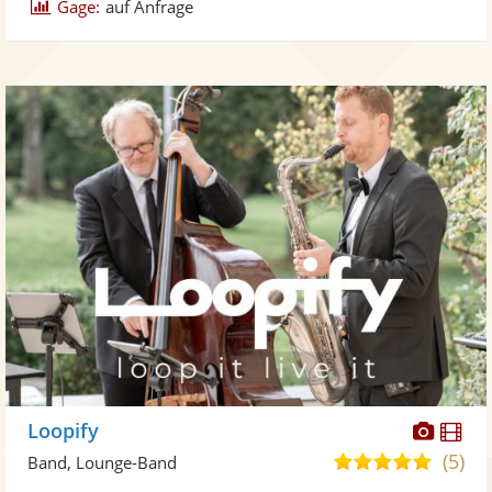
Gage:
auf Anfrage
Diese
Di
Loopify
Künst
Kü
(5)
5,0
Band, Lounge-Band
stellt
ste
von