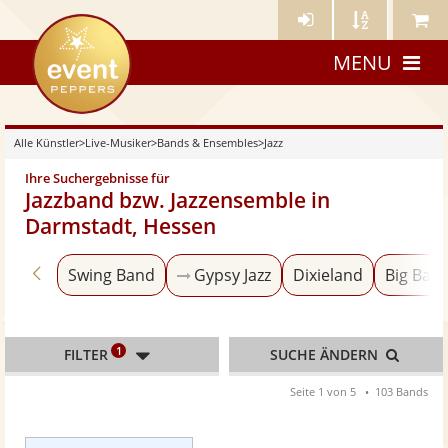
Künstler-
Künstler
Meine
eventpeppers
Login
A-
Künstle
MENU
Z
Alle Künstler
>
Live-Musiker
>
Bands & Ensembles
>
Jazz
Ihre Suchergebnisse für
Jazzband bzw. Jazzensemble in
Darmstadt, Hessen
Zurück zu «Bands & Ensembles»
Swing Band
Gypsy Jazz
Dixieland
Big Ban
1
FILTER
SUCHE ÄNDERN
Seite 1 von 5
103 Bands