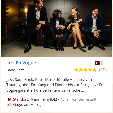
Diese
Di
Jazz En Vogue
Künst
Kü
(19)
5,0
Band, Jazz
stellt
ste
von
Jazz, Soul, Funk, Pop - Musik für alle Anlässe, von
Fotos
Vi
5
Trauung über Empfang und Dinner bis zur Party. Jazz En
bereit
ber
Sternen
Vogue garantiert die perfekte musikalische ...
Standort:
Mannheim
(DE)
-
45 km von Darmstadt
Gage:
auf Anfrage