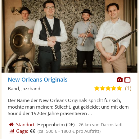
Diese
Di
New Orleans Originals
Künst
Kü
(1)
5,0
Band, Jazzband
stellt
ste
von
Der Name der New Orleans Originals spricht für sich,
Fotos
Vi
5
möchte man meinen: Stilecht, gut gekleidet und mit dem
bereit
ber
Sternen
Sound der 1920er Jahre präsentieren ...
Standort:
Heppenheim
(DE)
-
26 km von Darmstadt
Gage:
€€
(ca. 500 € - 1800 € pro Auftritt)