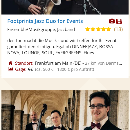
Diese
Di
Footprints Jazz Duo for Events
Künst
Kü
(13)
5,0
Ensemble/Musikgruppe, Jazzband
stellt
ste
von
der Ton macht die Musik - und wir treffen für Ihr Event
Fotos
Vi
5
garantiert den richtigen. Egal ob DINNERJAZZ, BOSSA
bereit
ber
Sternen
NOVA, LOUNGE, SOUL, EVERGREENS. Eines ...
Standort:
Frankfurt am Main
(DE)
-
27 km von Darmstadt
Gage:
€€
(ca. 500 € - 1800 € pro Auftritt)