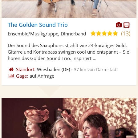
Diese
Di
The Golden Sound Trio
Künst
Kü
(13)
4,9
Ensemble/Musikgruppe, Dinnerband
stellt
ste
von
Der Sound des Saxophons strahlt wie 24-karätiges Gold,
Fotos
Vi
5
Gitarre und Kontrabass swingen cool und entspannt – Sie
bereit
ber
Sternen
hören das Golden Sound Trio. Inspiriert ...
Standort:
Wiesbaden
(DE)
-
37 km von Darmstadt
Gage:
auf Anfrage