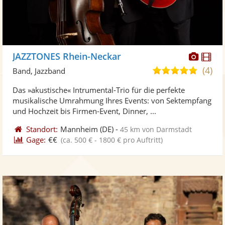
Diese
Di
JAZZTONES Rhein-Neckar
Künst
Kü
(4)
4,9
Band, Jazzband
stellt
ste
von
Das »akustische« Intrumental-Trio für die perfekte
Fotos
Vi
5
musikalische Umrahmung Ihres Events: von Sektempfang
bereit
ber
Sternen
und Hochzeit bis Firmen-Event, Dinner, ...
Standort:
Mannheim
(DE)
-
45 km von Darmstadt
Gage:
€€
(ca. 500 € - 1800 € pro Auftritt)