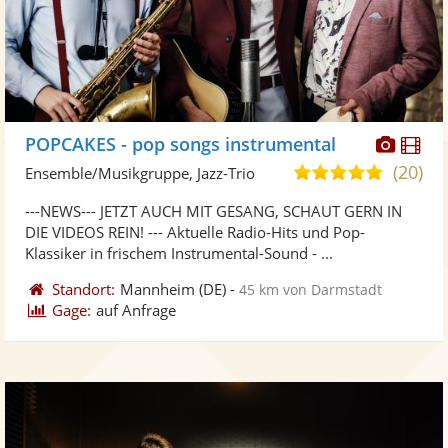
Diese
Di
POPCAKES - pop songs instrumental
Künst
Kü
(20)
5,0
Ensemble/Musikgruppe, Jazz-Trio
stellt
ste
von
---NEWS--- JETZT AUCH MIT GESANG, SCHAUT GERN IN
Fotos
Vi
5
DIE VIDEOS REIN! --- Aktuelle Radio-Hits und Pop-
bereit
ber
Sternen
Klassiker in frischem Instrumental-Sound - ...
Standort:
Mannheim
(DE)
-
45 km von Darmstadt
Gage:
auf Anfrage