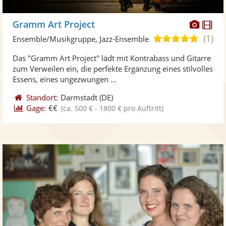
Diese
Di
Gramm Art Project
Künst
Kü
(1)
5,0
Ensemble/Musikgruppe, Jazz-Ensemble
stellt
ste
von
Das "Gramm Art Project" lädt mit Kontrabass und Gitarre
Fotos
Vi
5
zum Verweilen ein, die perfekte Ergänzung eines stilvolles
bereit
ber
Sternen
Essens, eines ungezwungen ...
Standort:
Darmstadt
(DE)
Gage:
€€
(ca. 500 € - 1800 € pro Auftritt)