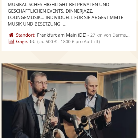
MUSIKALISCHES HIGHLIGHT BEI PRIVATEN UND
Fotos
Vi
5
GESCHÄFTLICHEN EVENTS, DINNERJAZZ,
bereit
ber
Sternen
LOUNGEMUSIK... INDIVIDUELL FÜR SIE ABGESTIMMTE
MUSIK UND BESETZUNG. ...
Standort:
Frankfurt am Main
(DE)
-
27 km von Darmstadt
Gage:
€€
(ca. 500 € - 1800 € pro Auftritt)