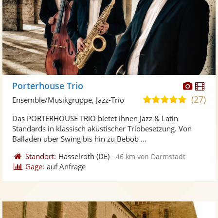
Diese
Di
Porterhouse Trio
Künst
Kü
(27)
5,0
Ensemble/Musikgruppe, Jazz-Trio
stellt
ste
von
Das PORTERHOUSE TRIO bietet ihnen Jazz & Latin
Fotos
Vi
5
Standards in klassisch akustischer Triobesetzung. Von
bereit
ber
Sternen
Balladen über Swing bis hin zu Bebob ...
Standort:
Hasselroth
(DE)
-
46 km von Darmstadt
Gage:
auf Anfrage