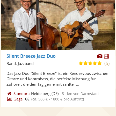
Diese
Di
Silent Breeze Jazz Duo
Künst
Kü
(5)
5,0
Band, Jazzband
stellt
ste
von
Das Jazz Duo "Silent Breeze" ist ein Rendezvous zwischen
Fotos
Vi
5
Gitarre und Kontrabass, die perfekte Mischung für
bereit
ber
Sternen
Zuhörer, die den Tag gerne mit sanfter ...
Standort:
Heidelberg
(DE)
-
51 km von Darmstadt
Gage:
€€
(ca. 500 € - 1800 € pro Auftritt)