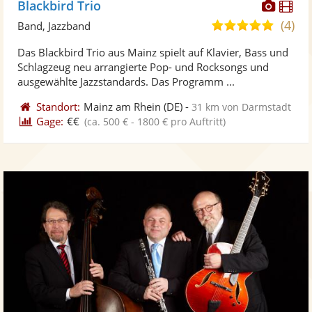
Diese
Di
Blackbird Trio
Künst
Kü
(4)
5,0
Band, Jazzband
stellt
ste
von
Das Blackbird Trio aus Mainz spielt auf Klavier, Bass und
Fotos
Vi
5
Schlagzeug neu arrangierte Pop- und Rocksongs und
bereit
ber
Sternen
ausgewählte Jazzstandards. Das Programm ...
Standort:
Mainz am Rhein
(DE)
-
31 km von Darmstadt
Gage:
€€
(ca. 500 € - 1800 € pro Auftritt)