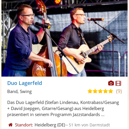
Diese
Di
Duo Lagerfeld
Künst
Kü
(9)
5,0
Band, Swing
stellt
ste
von
Das Duo Lagerfeld (Stefan Lindenau, Kontrabass/Gesang
Fotos
Vi
5
+ David Joepgen, Gitarre/Gesang) aus Heidelberg
bereit
ber
Sternen
präsentiert in seinem Programm Jazzstandards ...
Standort:
Heidelberg
(DE)
-
51 km von Darmstadt