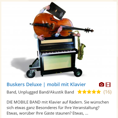
Diese
Di
Buskers Deluxe | mobil mit Klavier
Künst
Kü
(16)
5,0
Band, Unplugged Band/Akustik Band
stellt
ste
von
DIE MOBILE BAND mit Klavier auf Rädern. Sie wünschen
Fotos
Vi
5
sich etwas ganz Besonderes für Ihre Veranstaltung?
bereit
ber
Sternen
Etwas, worüber Ihre Gäste staunen? Etwas, ...