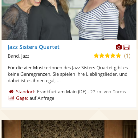
Diese
Di
Jazz Sisters Quartet
Künst
Kü
(1)
5,0
Band, Jazz
stellt
ste
von
Für die vier Musikerinnen des Jazz Sisters Quartet gibt es
Fotos
Vi
5
keine Genregrenzen. Sie spielen ihre Lieblingslieder, und
bereit
ber
Sternen
dabei ist es ihnen egal, ...
Standort:
Frankfurt am Main
(DE)
-
27 km von Darmstadt
Gage:
auf Anfrage