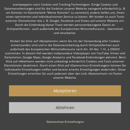
Weiter
eventpeppers nutzt Cookies und Tracking-Technologien. Einige Cookies und
Datenverarbeitungen sind für die Funktion unserer Website zwingend erforderlich (z. B.
um Künstler im Künstlerkorb "Meine Künstler" zu sammeln), andere helfen uns, Ihnen
einen optimierten und individualisierten Service zu bieten. Wir binden so auch Tools
externer Dienstleister wie z. B. Google, Facebook und Vimeo auf unserer Website ein.
Durch die Einbindung dieser Tools werden personenbezogene Daten an
Drittplattformen - auch außerhalb des Europäischen Wirtschaftsraums - übermittelt
und verarbeitet.
Auch interessant:
Klicken Sie bitte auf «Akzeptieren», wenn Sie mit der Verwendung aller Cookies
einverstanden sind und in die Datenverarbeitung durch Drittplattformen auch
außerhalb des Europäischen Wirtschaftsraums nach Art. 49 Abs. 1 lit. a DSGVO
zustimmen. In diesem Fall werden insbesondere Videoplayer von YouTube, Vimeo und
Dailymotion, Google Maps, Google Analytics und Facebook-Einbindungen aktiviert. Beim
Moderator
Lateinamerikanische Musik
Big Band
Ir
Klick auf «Ablehnen» werden nicht unbedingt erforderlich Cookies und Tools externer
Dienstleister deaktiviert. Durch einen Klick auf «Datenschutz-Einstellungen» können Sie
individuelle Einstellungen treffen und bereits erteilte Einwilligungen widerrufen. Diese
Einstellungen erreichen Sie auch jederzeit über den Link «Datenschutz» im Footer
unserer Website.
Akzeptieren
Wie funktioniert's?
1. Kostenlos anfragen
Ablehnen
Starten Sie mit dem Button 'Kostenlos anfragen' eine Anfrage an die für
Sie interessanten Jazzbands bzw. Jazzensembles. Diesen Button finden
Datenschutz-Einstellungen
Sie auf den jeweiligen Künstler-Profil-Seiten der Musiker.