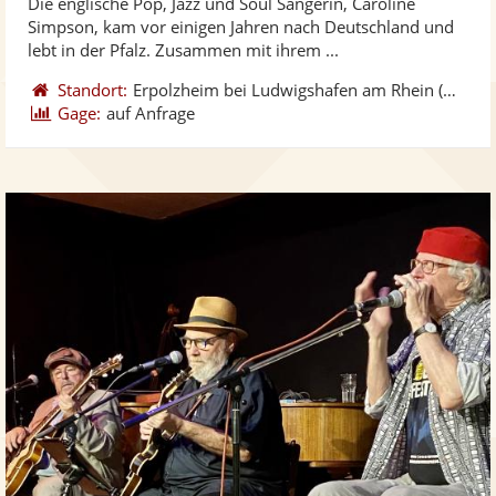
Die englische Pop, Jazz und Soul Sängerin, Caroline
Fotos
Vi
5
Simpson, kam vor einigen Jahren nach Deutschland und
bereit
ber
Sternen
lebt in der Pfalz. Zusammen mit ihrem ...
Standort:
Erpolzheim bei Ludwigshafen am Rhein
(DE)
-
5
Gage:
auf Anfrage