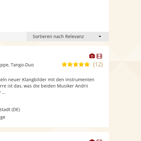
Dieser
Dieser
Künstler
Künstler
(12)
5,0
ppe, Tango-Duo
stellt
stellt
von
Fotos
Videos
keln neuer Klangbilder mit den Instrumenten
5
bereit.
bereit.
re ist das, was die beiden Musiker Andrii
Sternen
...
stadt
(DE)
age