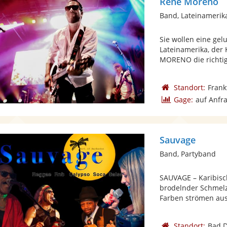
René Moreno
Band, Lateinamerik
Sie wollen eine gel
Lateinamerika, der 
MORENO die richtige
Standort:
Frank
Gage:
auf Anfr
Sauvage
Band, Partyband
SAUVAGE – Karibisch
brodelnder Schmelz
Farben strömen aus 
Standort:
Bad D