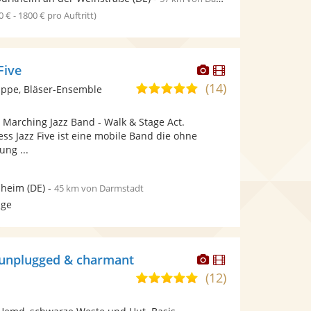
0 € - 1800 € pro Auftritt)
Dieser
Dieser
Five
Künstler
Künstler
(14)
5,0
ppe, Bläser-Ensemble
stellt
stellt
von
Fotos
Videos
: Marching Jazz Band - Walk & Stage Act.
5
bereit.
bereit.
ss Jazz Five ist eine mobile Band die ohne
Sternen
ung ...
heim
(DE)
-
45 km von Darmstadt
age
Dieser
Dieser
 unplugged & charmant
Künstler
Künstler
(12)
5,0
stellt
stellt
von
Fotos
Videos