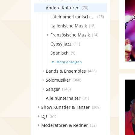
Andere Kulturen
(78)
Lateinamerikanische Musik
(25)
Italienische Musik
(18)
Französische Musik
(14)
Gypsy Jazz
(11)
Spanisch
(9)
Mehr anzeigen
Bands & Ensembles
(426)
Solomusiker
(368)
Sänger
(248)
Alleinunterhalter
(81)
Show Künstler & Tänzer
(269)
DJs
(61)
Moderatoren & Redner
(32)