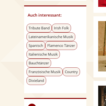
Auch interessant:
Tribute Band
Irish Folk
Lateinamerikanische Musik
Spanisch
Flamenco Tänzer
Italienische Musik
Bauchtänzer
Französische Musik
Country
Dixieland