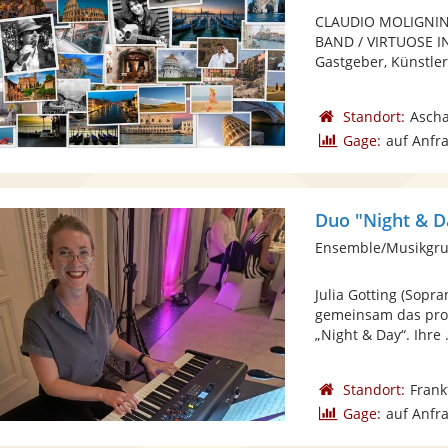
CLAUDIO MOLIGNINI 
BAND / VIRTUOSE I
Gastgeber, Künstler
Standort:
Ascha
Gage:
auf Anfr
Duo "Night & D
Ensemble/Musikgru
Julia Gotting (Sopr
gemeinsam das prof
„Night & Day“. Ihre .
Standort:
Frank
Gage:
auf Anfr