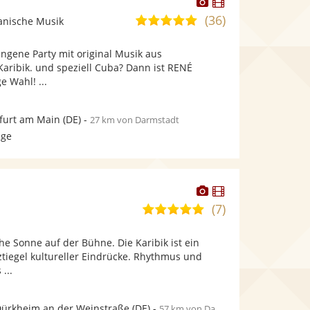
Dieser
Dieser
Künstler
Künstler
(36)
5,0
anische Musik
stellt
stellt
von
Fotos
Videos
ungene Party mit original Musik aus
5
bereit.
bereit.
Karibik. und speziell Cuba? Dann ist RENÉ
Sternen
 Wahl! ...
furt am Main
(DE)
-
27 km von Darmstadt
age
Dieser
Dieser
Künstler
Künstler
(7)
5,0
stellt
stellt
von
Fotos
Videos
e Sonne auf der Bühne. Die Karibik ist ein
5
bereit.
bereit.
tiegel kultureller Eindrücke. Rhythmus und
Sternen
...
ürkheim an der Weinstraße
(DE)
-
57 km von Darmstadt