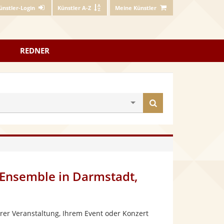
ünstler-Login
Künstler A-Z
Meine Künstler
REDNER
Künstler
finden
 Ensemble in Darmstadt,
rer Veranstaltung, Ihrem Event oder Konzert