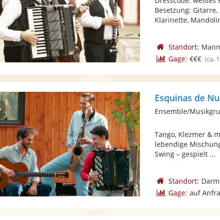
Dresscode: weißes 
Besetzung: Gitarre,
Klarinette, Mandolin
Standort:
Mann
Gage:
€€€
(ca. 
Esquinas de Nu
Tango, Klezmer & me
lebendige Mischung
Swing – gespielt ...
Standort:
Darm
Gage:
auf Anfr