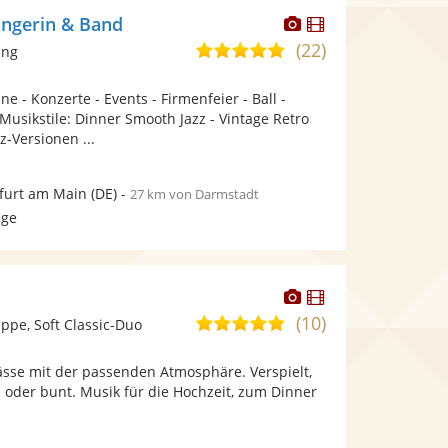
Dieser
Dieser
ängerin & Band
Künstler
Künstler
(22)
5,0
ang
stellt
stellt
von
Fotos
Videos
e - Konzerte - Events - Firmenfeier - Ball -
5
bereit.
bereit.
Musikstile: Dinner Smooth Jazz - Vintage Retro
Sternen
z-Versionen ...
furt am Main
(DE)
-
27 km von Darmstadt
age
Dieser
Dieser
Künstler
Künstler
(10)
5,0
pe, Soft Classic-Duo
stellt
stellt
von
Fotos
Videos
se mit der passenden Atmosphäre. Verspielt,
5
bereit.
bereit.
h oder bunt. Musik für die Hochzeit, zum Dinner
Sternen