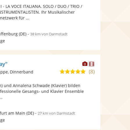
Fotos
Videos
- LA VOCE ITALIANA. SOLO / DUO / TRIO /
5
bereit.
bereit.
NSTRUMENTALISTEN. Ihr Musikalischer
Sternen
netzwerk für ...
ffenburg
(DE)
-
38 km von Darmstadt
age
Dieser
Dieser
ay"
Künstler
Künstler
(8)
5,0
ppe, Dinnerband
stellt
stellt
von
Fotos
Videos
an) und Annalena Schwade (Klavier) bilden
5
bereit.
bereit.
essionelle Gesangs- und Klavier Ensemble
Sternen
..
furt am Main
(DE)
-
27 km von Darmstadt
age