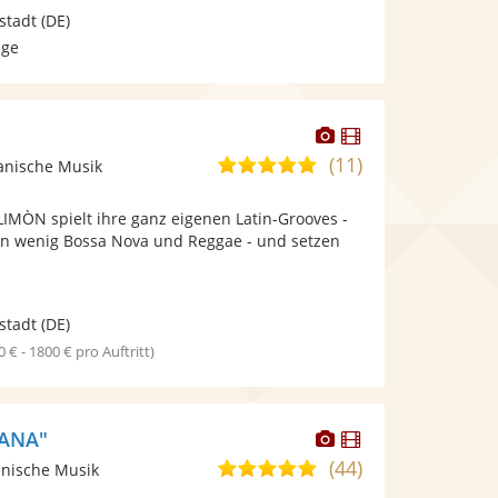
stadt
(DE)
age
Dieser
Dieser
Künstler
Künstler
(11)
5,0
anische Musik
stellt
stellt
von
Fotos
Videos
MÒN spielt ihre ganz eigenen Latin-Grooves -
5
bereit.
bereit.
n wenig Bossa Nova und Reggae - und setzen
Sternen
stadt
(DE)
0 € - 1800 € pro Auftritt)
Dieser
Dieser
IANA"
Künstler
Künstler
(44)
5,0
ienische Musik
stellt
stellt
von