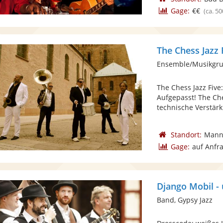
Gage:
€€
(ca. 50
The Chess Jazz 
Ensemble/Musikgru
The Chess Jazz Five
Aufgepasst! The Che
technische Verstärk
Standort:
Mann
Gage:
auf Anfr
Django Mobil -
Band, Gypsy Jazz