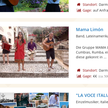
Standort:
Darm
Gage:
auf Anfr
Mama Limón
Band, Lateinamerik
Die Gruppe MAMA LI
Cumbias, Rumba, ei
diese gekonnt in ...
Standort:
Darm
Gage:
€€
(ca. 50
"LA VOCE ITAL
Einzelmusiker, Ital