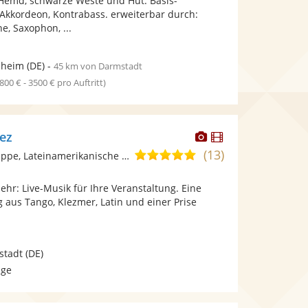
Hemd, schwarze Weste und Hut. Basis-
5
bereit.
bereit.
 Akkordeon, Kontrabass. erweiterbar durch:
Sternen
e, Saxophon, ...
heim
(DE)
-
45 km von Darmstadt
1800 € - 3500 € pro Auftritt)
Dieser
Dieser
ez
Künstler
Künstler
(13)
4,9
Ensemble/Musikgruppe, Lateinamerikanische Musik
stellt
stellt
von
Fotos
Videos
hr: Live-Musik für Ihre Veranstaltung. Eine
5
bereit.
bereit.
 aus Tango, Klezmer, Latin und einer Prise
Sternen
stadt
(DE)
age