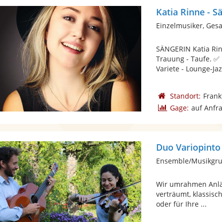
Katia Rinne - S
Einzelmusiker, Ges
SÄNGERIN Katia Rinn
Trauung - Taufe. ✅ 
Variete - Lounge-Jaz
Standort:
Frank
Gage:
auf Anfr
Duo Variopinto
Ensemble/Musikgrup
Wir umrahmen Anläs
verträumt, klassisc
oder für Ihre ...