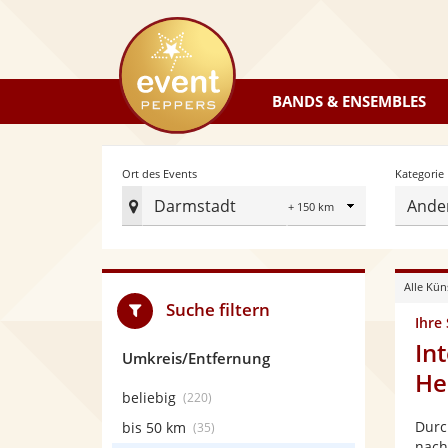
eventpeppers
BANDS & ENSEMBLES
Radius
Ort des Events
Kategorie
Darmstadt
Ande
Ort
des
Events
Alle Kün
festlegen
Suche filtern
Ihre
In
Umkreis/Entfernung
He
beliebig
(220)
Durc
bis 50 km
(35)
nach