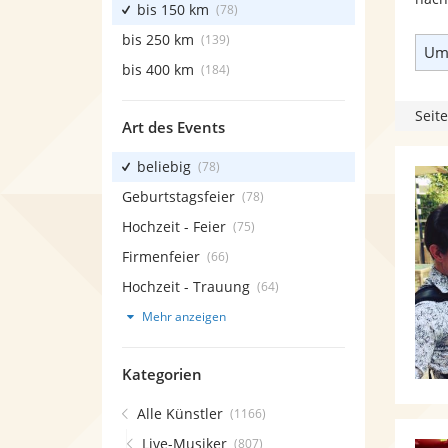
bis 150 km
(78)
bis 250 km
(139)
Umk
bis 400 km
(184)
Seite
Art des Events
beliebig
(78)
Geburtstagsfeier
(78)
Hochzeit - Feier
(75)
Firmenfeier
(66)
Hochzeit - Trauung
(64)
Mehr anzeigen
Kategorien
Alle Künstler
(1166)
Live-Musiker
(807)