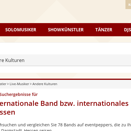
K
SOLOMUSIKER
SHOWKÜNSTLER
TÄNZER
DJS
re Kulturen
stler
>
Live-Musiker
>
Andere Kulturen
 Suchergebnisse für
ternationale Band bzw. internationales
ssen
hsuchen und vergleichen Sie 78 Bands auf eventpeppers, die zu Ih
 Darmstadt, Hessen reisen.