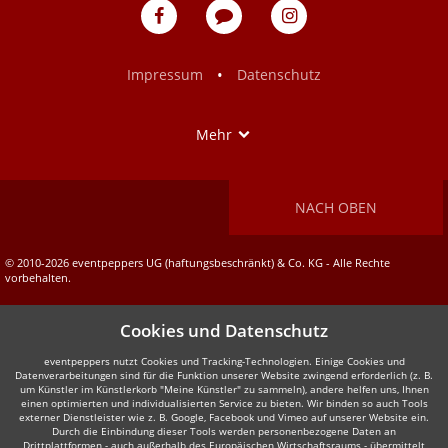
eventpeppers
Blog
eventpeppers
auf
auf
Facebook
Instagram
•
Impressum
Datenschutz
Show
Mehr
NACH OBEN
© 2010-2026 eventpeppers UG (haftungsbeschränkt) & Co. KG - Alle Rechte
vorbehalten.
Cookies und Datenschutz
eventpeppers nutzt Cookies und Tracking-Technologien. Einige Cookies und
Datenverarbeitungen sind für die Funktion unserer Website zwingend erforderlich (z. B.
um Künstler im Künstlerkorb "Meine Künstler" zu sammeln), andere helfen uns, Ihnen
einen optimierten und individualisierten Service zu bieten. Wir binden so auch Tools
externer Dienstleister wie z. B. Google, Facebook und Vimeo auf unserer Website ein.
Durch die Einbindung dieser Tools werden personenbezogene Daten an
Drittplattformen - auch außerhalb des Europäischen Wirtschaftsraums - übermittelt