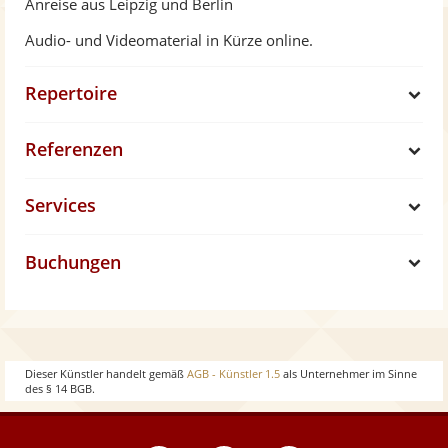
Anreise aus Leipzig und Berlin
Audio- und Videomaterial in Kürze online.
Repertoire
S
Referenzen
h
S
Services
o
h
S
w
Buchungen
o
h
S
w
o
h
w
o
Dieser Künstler handelt gemäß
AGB - Künstler 1.5
als Unternehmer im Sinne
des § 14 BGB.
w