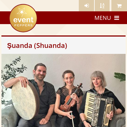
Künstler-
Künstler
Meine
eventpeppers
Login
A-
Künstle
MENU
Z
Şuanda (Shuanda)