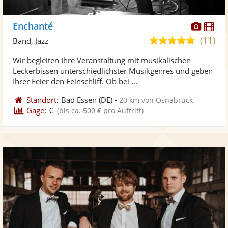
Diese
Di
Enchanté
Künst
Kü
(11)
5,0
Band, Jazz
stellt
ste
von
Wir begleiten Ihre Veranstaltung mit musikalischen
Fotos
Vi
5
Leckerbissen unterschiedlichster Musikgenres und geben
bereit
ber
Sternen
Ihrer Feier den Feinschliff. Ob bei ...
Standort:
Bad Essen
(DE)
-
20 km von Osnabrück
Gage:
€
(bis ca. 500 € pro Auftritt)