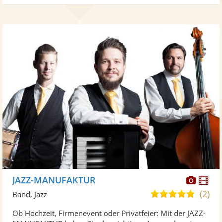
Diese
Di
JAZZ-MANUFAKTUR
Künst
Kü
(2)
5,0
Band, Jazz
stellt
ste
von
Ob Hochzeit, Firmenevent oder Privatfeier: Mit der JAZZ-
Fotos
Vi
5