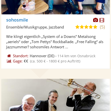
Diese
Di
sohosmile
Künst
Kü
(5)
5,0
Ensemble/Musikgruppe, Jazzband
stellt
ste
von
Wie klingt eigentlich „System of a Downs“ Metalsong
Fotos
Vi
5
„aeriels“ oder „Tom Pettys“ Rockballade. „Free Falling“ als
bereit
ber
Sternen
Jazznummer? sohosmiles Antwort ...
Standort:
Hannover
(DE)
-
114 km von Osnabrück
Gage:
€€
(ca. 500 € - 1800 € pro Auftritt)