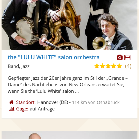
Diese
Di
the "LULU WHITE" salon orchestra
Künst
Kü
(4)
5,0
Band, Jazz
stellt
ste
von
Gepflegter Jazz der 20er Jahre ganz im Stil der „Grande –
Fotos
Vi
5
Dame“ des Nachtlebens von New Orleans erwartet Sie,
bereit
ber
Sternen
wenn Sie the ’Lulu White’ salon ...
Standort:
Hannover
(DE)
-
114 km von Osnabrück
Gage:
auf Anfrage