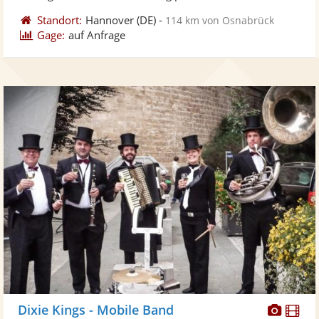
Standort:
Hannover
(DE)
-
114 km von Osnabrück
Gage:
auf Anfrage
Diese
Di
Dixie Kings - Mobile Band