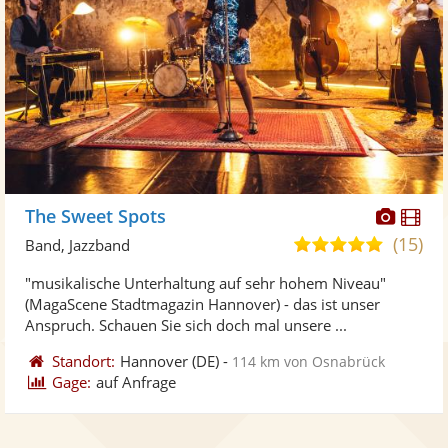
Diese
Di
The Sweet Spots
Künst
Kü
(15)
5,0
Band, Jazzband
stellt
ste
von
"musikalische Unterhaltung auf sehr hohem Niveau"
Fotos
Vi
5
(MagaScene Stadtmagazin Hannover) - das ist unser
bereit
ber
Sternen
Anspruch. Schauen Sie sich doch mal unsere ...
Standort:
Hannover
(DE)
-
114 km von Osnabrück
Gage:
auf Anfrage