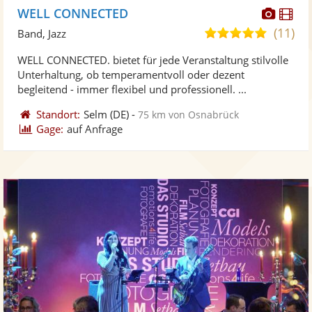
Diese
Di
WELL CONNECTED
Künst
Kü
(11)
4,9
Band, Jazz
stellt
ste
von
WELL CONNECTED. bietet für jede Veranstaltung stilvolle
Fotos
Vi
5
Unterhaltung, ob temperamentvoll oder dezent
bereit
ber
Sternen
begleitend - immer flexibel und professionell. ...
Standort:
Selm
(DE)
-
75 km von Osnabrück
Gage:
auf Anfrage