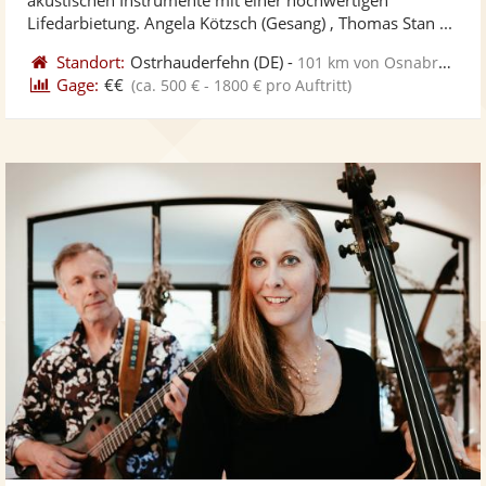
bereit
ber
Sternen
Lifedarbietung. Angela Kötzsch (Gesang) , Thomas Stan ...
Standort:
Ostrhauderfehn
(DE)
-
101 km von Osnabrück
Gage:
€€
(ca. 500 € - 1800 € pro Auftritt)