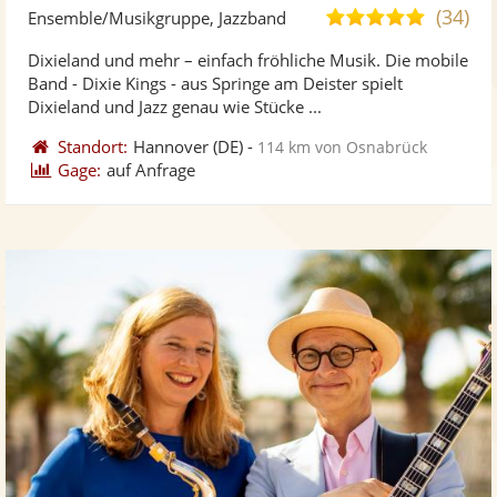
Künst
Kü
(34)
5,0
Ensemble/Musikgruppe, Jazzband
stellt
ste
von
Dixieland und mehr – einfach fröhliche Musik. Die mobile
Fotos
Vi
5
Band - Dixie Kings - aus Springe am Deister spielt
bereit
ber
Sternen
Dixieland und Jazz genau wie Stücke ...
Standort:
Hannover
(DE)
-
114 km von Osnabrück
Gage:
auf Anfrage