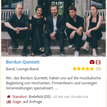
Diese
Di
Bordun Quintett
Künst
Kü
(6)
5,0
Band, Lounge-Band
stellt
ste
von
Wir, das Bordun Quintett, haben uns auf die musikalische
Fotos
Vi
5
Begleitung von Hochzeiten, Firmenfeiern und sonstigen
bereit
ber
Sternen
Veranstaltungen spezialisiert. ...
Standort:
Bielefeld
(DE)
-
42 km von Osnabrück
Gage:
auf Anfrage