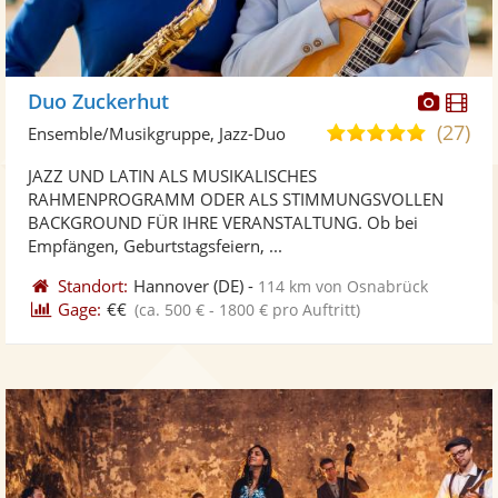
Diese
Di
Duo Zuckerhut
Künst
Kü
(27)
5,0
Ensemble/Musikgruppe, Jazz-Duo
stellt
ste
von
JAZZ UND LATIN ALS MUSIKALISCHES
Fotos
Vi
5
RAHMENPROGRAMM ODER ALS STIMMUNGSVOLLEN
bereit
ber
Sternen
BACKGROUND FÜR IHRE VERANSTALTUNG. Ob bei
Empfängen, Geburtstagsfeiern, ...
Standort:
Hannover
(DE)
-
114 km von Osnabrück
Gage:
€€
(ca. 500 € - 1800 € pro Auftritt)