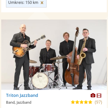
Umkreis: 150 km zurücksetzen
Umkreis: 150 km
Diese
Di
Triton Jazzband
Künst
Kü
(97)
4,9
Band, Jazzband
stellt
ste
von