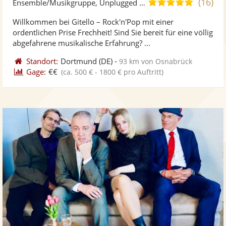
(16)
5,0
Ensemble/Musikgruppe, Unplugged Band/Akustik Band
stellt
ste
von
Willkommen bei Gitello – Rock'n'Pop mit einer
Fotos
Vi
5
ordentlichen Prise Frechheit! Sind Sie bereit für eine völlig
bereit
ber
Sternen
abgefahrene musikalische Erfahrung? ...
Standort:
Dortmund
(DE)
-
93 km von Osnabrück
Gage:
€€
(ca. 500 € - 1800 € pro Auftritt)