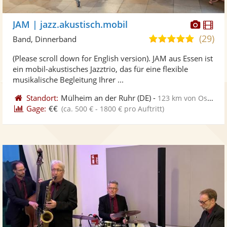
Diese
Di
JAM | jazz.akustisch.mobil
Künst
Kü
(29)
5,0
Band, Dinnerband
stellt
ste
von
(Please scroll down for English version). JAM aus Essen ist
Fotos
Vi
5
ein mobil-akustisches Jazztrio, das für eine flexible
bereit
ber
Sternen
musikalische Begleitung Ihrer ...
Standort:
Mülheim an der Ruhr
(DE)
-
123 km von Osnabrück
Gage:
€€
(ca. 500 € - 1800 € pro Auftritt)