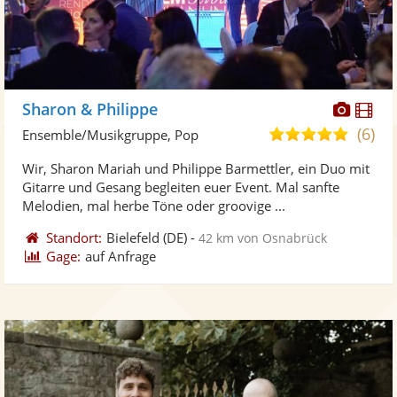
Diese
Di
Sharon & Philippe
Künst
Kü
(6)
5,0
Ensemble/Musikgruppe, Pop
stellt
ste
von
Wir, Sharon Mariah und Philippe Barmettler, ein Duo mit
Fotos
Vi
5
Gitarre und Gesang begleiten euer Event. Mal sanfte
bereit
ber
Sternen
Melodien, mal herbe Töne oder groovige ...
Standort:
Bielefeld
(DE)
-
42 km von Osnabrück
Gage:
auf Anfrage