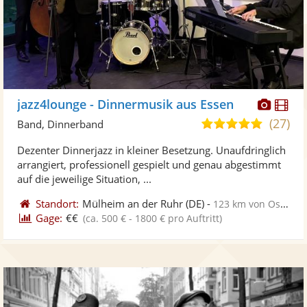
Diese
Di
jazz4lounge - Dinnermusik aus Essen
Künst
Kü
(27)
4,9
Band, Dinnerband
stellt
ste
von
Dezenter Dinnerjazz in kleiner Besetzung. Unaufdringlich
Fotos
Vi
5
arrangiert, professionell gespielt und genau abgestimmt
bereit
ber
Sternen
auf die jeweilige Situation, ...
Standort:
Mülheim an der Ruhr
(DE)
-
123 km von Osnabrück
Gage:
€€
(ca. 500 € - 1800 € pro Auftritt)