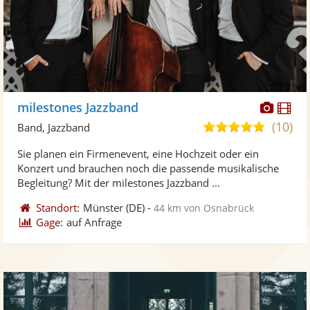
Diese
Di
milestones Jazzband
Künst
Kü
(10)
5,0
Band, Jazzband
stellt
ste
von
Sie planen ein Firmenevent, eine Hochzeit oder ein
Fotos
Vi
5
Konzert und brauchen noch die passende musikalische
bereit
ber
Sternen
Begleitung? Mit der milestones Jazzband ...
Standort:
Münster
(DE)
-
44 km von Osnabrück
Gage:
auf Anfrage