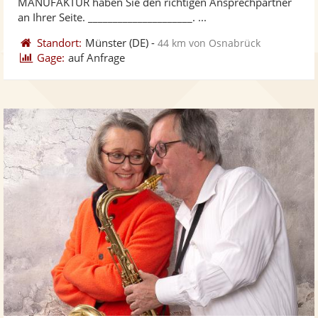
MANUFAKTUR haben Sie den richtigen Ansprechpartner
bereit
ber
Sternen
an Ihrer Seite. _____________________. ...
Standort:
Münster
(DE)
-
44 km von Osnabrück
Gage:
auf Anfrage