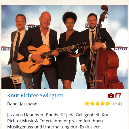
Diese
Di
Knut Richter Swingtett
Künst
Kü
(54)
5,0
Band, Jazzband
stellt
ste
von
Jazz aus Hannover: Bands für jede Gelegenheit! Knut
Fotos
Vi
5
Richter Music & Entertainment präsentiert Ihnen
bereit
ber
Sternen
Musikgenuss und Unterhaltung pur. Exklusiver ...