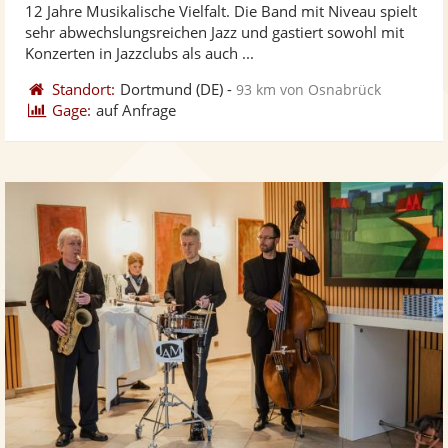
12 Jahre Musikalische Vielfalt. Die Band mit Niveau spielt
Fotos
Vi
sehr abwechslungsreichen Jazz und gastiert sowohl mit
bereit
ber
Konzerten in Jazzclubs als auch ...
Standort:
Dortmund
(DE)
-
93 km von Osnabrück
Gage:
auf Anfrage