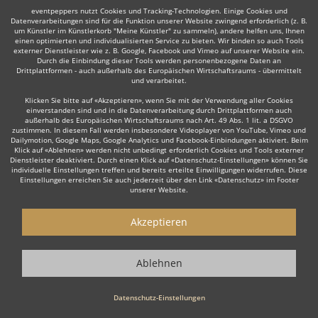
eventpeppers nutzt Cookies und Tracking-Technologien. Einige Cookies und
Datenverarbeitungen sind für die Funktion unserer Website zwingend erforderlich (z. B.
um Künstler im Künstlerkorb "Meine Künstler" zu sammeln), andere helfen uns, Ihnen
einen optimierten und individualisierten Service zu bieten. Wir binden so auch Tools
externer Dienstleister wie z. B. Google, Facebook und Vimeo auf unserer Website ein.
Durch die Einbindung dieser Tools werden personenbezogene Daten an
Auch interessant:
Drittplattformen - auch außerhalb des Europäischen Wirtschaftsraums - übermittelt
und verarbeitet.
Klicken Sie bitte auf «Akzeptieren», wenn Sie mit der Verwendung aller Cookies
einverstanden sind und in die Datenverarbeitung durch Drittplattformen auch
Moderator
Lateinamerikanische Musik
Big Band
Ir
außerhalb des Europäischen Wirtschaftsraums nach Art. 49 Abs. 1 lit. a DSGVO
zustimmen. In diesem Fall werden insbesondere Videoplayer von YouTube, Vimeo und
Dailymotion, Google Maps, Google Analytics und Facebook-Einbindungen aktiviert. Beim
Klick auf «Ablehnen» werden nicht unbedingt erforderlich Cookies und Tools externer
Dienstleister deaktiviert. Durch einen Klick auf «Datenschutz-Einstellungen» können Sie
individuelle Einstellungen treffen und bereits erteilte Einwilligungen widerrufen. Diese
Einstellungen erreichen Sie auch jederzeit über den Link «Datenschutz» im Footer
unserer Website.
Wie funktioniert's?
Akzeptieren
1. Kostenlos anfragen
Starten Sie mit dem Button 'Kostenlos anfragen' eine Anfrage an die für
Ablehnen
Sie interessanten Jazzbands bzw. Jazzensembles. Diesen Button finden
Sie auf den jeweiligen Künstler-Profil-Seiten der Musiker.
Datenschutz-Einstellungen
2. Angebote erhalten & Details besprechen