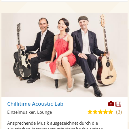
Diese
Di
Chillitime Acoustic Lab
Künst
Kü
(3)
4,9
Einzelmusiker, Lounge
stellt
ste
von
Ansprechende Musik ausgezeichnet durch die
Fotos
Vi
5
akustischen Instrumente mit einer hochwertigen