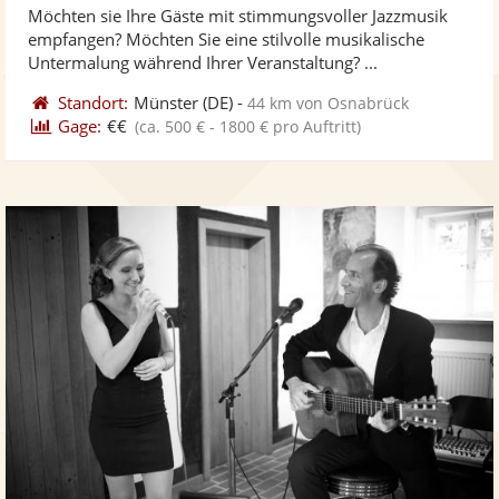
Möchten sie Ihre Gäste mit stimmungsvoller Jazzmusik
Fotos
Vi
5
empfangen? Möchten Sie eine stilvolle musikalische
bereit
ber
Sternen
Untermalung während Ihrer Veranstaltung? ...
Standort:
Münster
(DE)
-
44 km von Osnabrück
Gage:
€€
(ca. 500 € - 1800 € pro Auftritt)