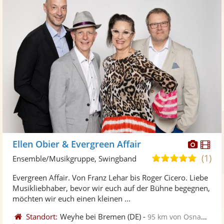
Diese
Di
Ellen Obier & Evergreen Affair
Künst
Kü
(1)
5,0
Ensemble/Musikgruppe, Swingband
stellt
ste
von
Evergreen Affair. Von Franz Lehar bis Roger Cicero. Liebe
Fotos
Vi
5
Musikliebhaber, bevor wir euch auf der Bühne begegnen,
bereit
ber
Sternen
möchten wir euch einen kleinen ...
Standort:
Weyhe bei Bremen
(DE)
-
95 km von Osnabrück