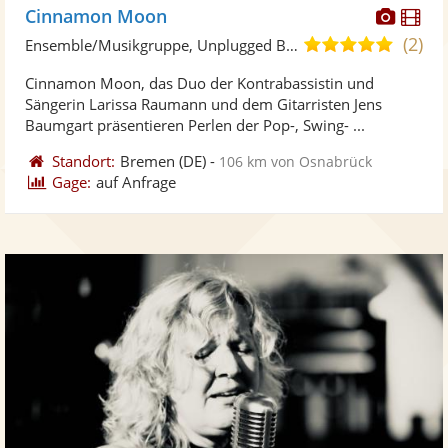
Diese
Di
Cinnamon Moon
Künst
Kü
(2)
5,0
Ensemble/Musikgruppe, Unplugged Band/Akustik Band
stellt
ste
von
Cinnamon Moon, das Duo der Kontrabassistin und
Fotos
Vi
5
Sängerin Larissa Raumann und dem Gitarristen Jens
bereit
ber
Sternen
Baumgart präsentieren Perlen der Pop-, Swing- ...
Standort:
Bremen
(DE)
-
106 km von Osnabrück
Gage:
auf Anfrage