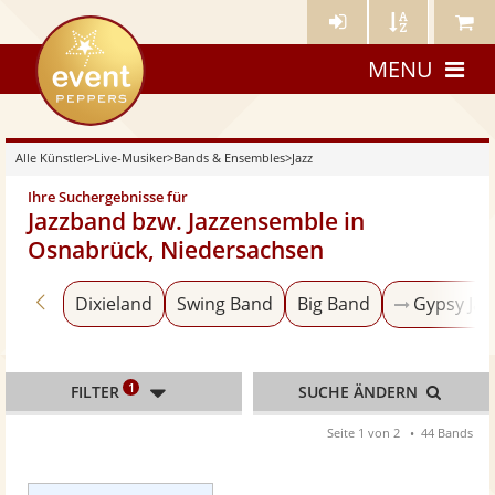
Künstler-
Künstler
Meine
eventpeppers
Login
A-
Künstle
MENU
Z
Alle Künstler
>
Live-Musiker
>
Bands & Ensembles
>
Jazz
Ihre Suchergebnisse für
Jazzband bzw. Jazzensemble in
Osnabrück, Niedersachsen
Zurück zu «Bands & Ensembles»
Dixieland
Swing Band
Big Band
Gypsy Jaz
1
FILTER
SUCHE ÄNDERN
Seite 1 von 2
44 Bands