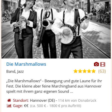
Diese
Di
Die Marshmallows
Künst
Kü
(63)
5,0
Band, Jazz
stellt
ste
von
„Die Marshmallows“ - Bewegung und gute Laune für ihr
Fotos
Vi
5
Fest. Die kleine aber feine Marchingband aus Hannover
bereit
ber
Sternen
spielt mit ihrem ganz eigenen Sound ...
Standort:
Hannover
(DE)
-
114 km von Osnabrück
Gage:
€€
(ca. 500 € - 1800 € pro Auftritt)