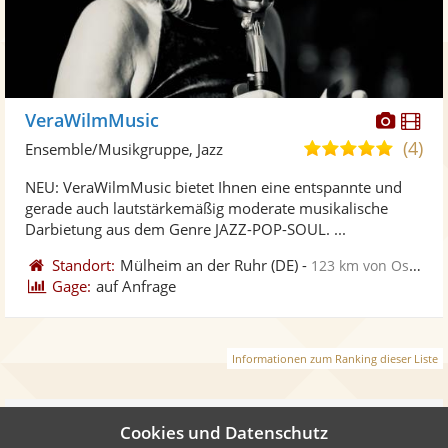
Diese
Di
VeraWilmMusic
Künst
Kü
(4)
4,9
Ensemble/Musikgruppe, Jazz
stellt
ste
von
NEU: VeraWilmMusic bietet Ihnen eine entspannte und
Fotos
Vi
5
gerade auch lautstärkemäßig moderate musikalische
bereit
ber
Sternen
Darbietung aus dem Genre JAZZ-POP-SOUL. ...
Standort:
Mülheim an der Ruhr
(DE)
-
123 km von Osnabrück
Gage:
auf Anfrage
Informationen zum Ranking dieser Liste
Weiter
Cookies und Datenschutz