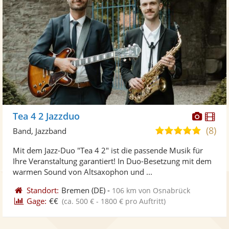
Diese
Di
Tea 4 2 Jazzduo
Künst
Kü
(8)
5,0
Band, Jazzband
stellt
ste
von
Mit dem Jazz-Duo "Tea 4 2" ist die passende Musik für
Fotos
Vi
5
Ihre Veranstaltung garantiert! In Duo-Besetzung mit dem
bereit
ber
Sternen
warmen Sound von Altsaxophon und ...
Standort:
Bremen
(DE)
-
106 km von Osnabrück
Gage:
€€
(ca. 500 € - 1800 € pro Auftritt)