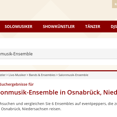
K
SOLOMUSIKER
SHOWKÜNSTLER
TÄNZER
DJS
nmusik-Ensemble
stler
>
Live-Musiker
>
Bands & Ensembles
>
Salonmusik-Ensemble
 Suchergebnisse für
lonmusik-Ensemble in Osnabrück, Nie
hsuchen und vergleichen Sie 6 Ensembles auf eventpeppers, die zu
 Osnabrück, Niedersachsen reisen.