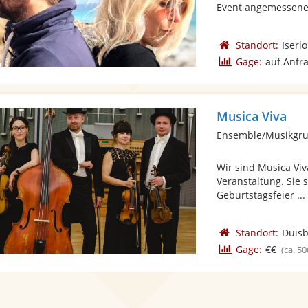
Event angemessene 
Standort:
Iserl
Gage:
auf Anfr
Musica Viva
Ensemble/Musikgrup
Wir sind Musica Viva
Veranstaltung. Sie 
Geburtstagsfeier ... 
Standort:
Duis
Gage:
€€
(ca. 50