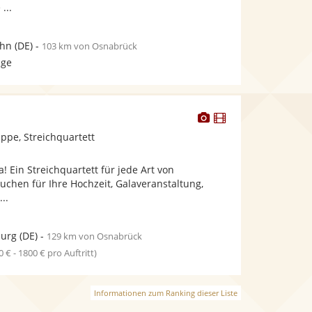
...
ohn
(DE)
-
103 km von Osnabrück
age
Dieser
Dieser
Künstler
Künstler
pe, Streichquartett
stellt
stellt
Fotos
Videos
! Ein Streichquartett für jede Art von
bereit.
bereit.
suchen für Ihre Hochzeit, Galaveranstaltung,
...
burg
(DE)
-
129 km von Osnabrück
0 € - 1800 € pro Auftritt)
Informationen zum Ranking dieser Liste