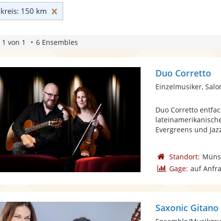
Umkreis: 150 km zurücksetzen
reis: 150 km
 1 von 1
6 Ensembles
Duo Corretto
Einzelmusiker, Sal
Duo Corretto entfa
lateinamerikanische
Evergreens und Jazz
Standort:
Müns
Gage:
auf Anfr
Saxonic Gitano