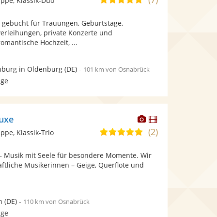
ppe, Klassik-Duo
stellt
stellt
von
Fotos
Videos
d gebucht für Trauungen, Geburtstage,
5
bereit.
bereit.
verleihungen, private Konzerte und
Sternen
omantische Hochzeit, ...
burg in Oldenburg
(DE)
-
101 km von Osnabrück
age
Dieser
Dieser
luxe
Künstler
Künstler
(2)
5,0
pe, Klassik-Trio
stellt
stellt
von
Fotos
Videos
 – Musik mit Seele für besondere Momente. Wir
5
bereit.
bereit.
aftliche Musikerinnen – Geige, Querflöte und
Sternen
n
(DE)
-
110 km von Osnabrück
age