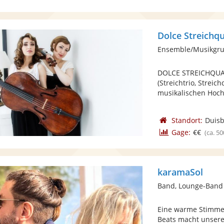
Dolce Streichqu
Ensemble/Musikgrup
DOLCE STREICHQUAR
(Streichtrio, Streic
musikalischen Hoch
Standort:
Duis
Gage:
€€
(ca. 50
karamaSol
Band, Lounge-Band
Eine warme Stimme
Beats macht unsere