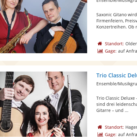
Ensemble/Musikgru
Saxonic Gitano wir
Firmenfeiern, Preis
Konzertreihen. Ob r
Standort:
Olden
Gage:
auf Anfr
Trio Classic De
Ensemble/Musikgrup
Trio Classic Deluxe
sind drei leidensch
Gitarre – und ...
Standort:
Hage
Gage:
auf Anfr