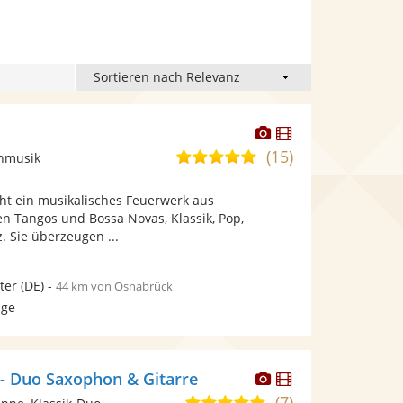
Dieser
Dieser
Künstler
Künstler
(15)
5,0
onmusik
stellt
stellt
von
Fotos
Videos
cht ein musikalisches Feuerwerk aus
5
bereit.
bereit.
n Tangos und Bossa Novas, Klassik, Pop,
Sternen
. Sie überzeugen ...
ter
(DE)
-
44 km von Osnabrück
age
Dieser
Dieser
 - Duo Saxophon & Gitarre
Künstler
Künstler
(7)
5,0