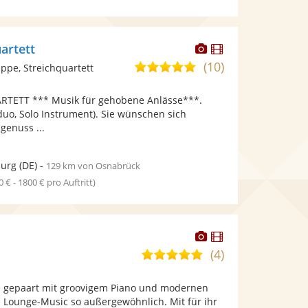
Dieser
Dieser
artett
Künstler
Künstler
(10)
5,0
pe, Streichquartett
stellt
stellt
von
Fotos
Videos
TETT *** Musik für gehobene Anlässe***.
5
bereit.
bereit.
hduo, Solo Instrument). Sie wünschen sich
Sternen
genuss ...
burg
(DE)
-
129 km von Osnabrück
0 € - 1800 € pro Auftritt)
Dieser
Dieser
Künstler
Künstler
(4)
4,9
stellt
stellt
von
Fotos
Videos
 gepaart mit groovigem Piano und modernen
5
bereit.
bereit.
 Lounge-Music so außergewöhnlich. Mit für ihr
Sternen