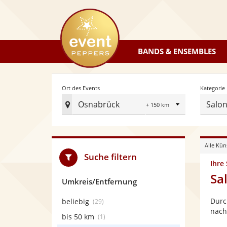
eventpeppers
BANDS & ENSEMBLES
Radius
Ort des Events
Kategorie
Osnabrück
Salo
Ort
des
Events
Alle Kün
festlegen
Suche filtern
Ihre
Sa
Umkreis/Entfernung
Durc
beliebig
(29)
nach
bis 50 km
(1)