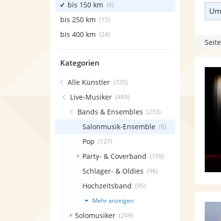
bis 150 km
(6)
Umk
bis 250 km
(15)
bis 400 km
(24)
Seite
Kategorien
Alle Künstler
(725)
Live-Musiker
(489)
Bands & Ensembles
(233)
Salonmusik-Ensemble
(6)
Pop
(127)
Party- & Coverband
(109)
Schlager- & Oldies
(96)
Hochzeitsband
(95)
Mehr anzeigen
Solomusiker
(249)