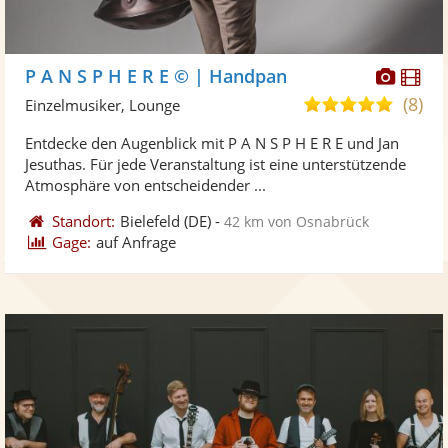
Diese
Di
P A N S P H E R E © | Handpan
Künst
Kü
(8)
5,0
Einzelmusiker, Lounge
stellt
ste
von
Entdecke den Augenblick mit P A N S P H E R E und Jan
Fotos
Vi
5
Jesuthas. Für jede Veranstaltung ist eine unterstützende
bereit
ber
Sternen
Atmosphäre von entscheidender ...
Standort:
Bielefeld
(DE)
-
42 km von Osnabrück
Gage:
auf Anfrage