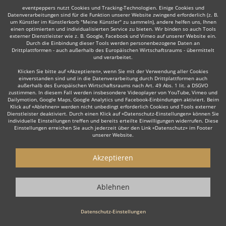
eventpeppers nutzt Cookies und Tracking-Technologien. Einige Cookies und
Datenverarbeitungen sind für die Funktion unserer Website zwingend erforderlich (z. B.
um Künstler im Künstlerkorb "Meine Künstler" zu sammeln), andere helfen uns, Ihnen
einen optimierten und individualisierten Service zu bieten. Wir binden so auch Tools
externer Dienstleister wie z. B. Google, Facebook und Vimeo auf unserer Website ein.
Durch die Einbindung dieser Tools werden personenbezogene Daten an
Auch interessant:
Drittplattformen - auch außerhalb des Europäischen Wirtschaftsraums - übermittelt
und verarbeitet.
Klicken Sie bitte auf «Akzeptieren», wenn Sie mit der Verwendung aller Cookies
einverstanden sind und in die Datenverarbeitung durch Drittplattformen auch
Tribute Band
Irish Folk
Lateinamerikanische Musik
außerhalb des Europäischen Wirtschaftsraums nach Art. 49 Abs. 1 lit. a DSGVO
zustimmen. In diesem Fall werden insbesondere Videoplayer von YouTube, Vimeo und
Dailymotion, Google Maps, Google Analytics und Facebook-Einbindungen aktiviert. Beim
Klick auf «Ablehnen» werden nicht unbedingt erforderlich Cookies und Tools externer
Dienstleister deaktiviert. Durch einen Klick auf «Datenschutz-Einstellungen» können Sie
individuelle Einstellungen treffen und bereits erteilte Einwilligungen widerrufen. Diese
Einstellungen erreichen Sie auch jederzeit über den Link «Datenschutz» im Footer
unserer Website.
Wie funktioniert's?
Akzeptieren
1. Kostenlos anfragen
Starten Sie mit dem Button 'Kostenlos anfragen' eine Anfrage an die für
Ablehnen
Sie interessanten Bands bzw. Ensembles aus aller Welt. Diesen Button
finden Sie auf den jeweiligen Künstler-Profil-Seiten der Musiker.
Datenschutz-Einstellungen
2. Angebote erhalten & Details besprechen