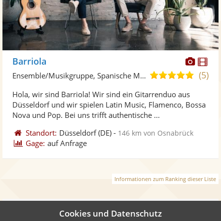
Diese
Di
Barriola
Künst
Kü
(5)
4,9
Ensemble/Musikgruppe, Spanische Musik
stellt
ste
von
Hola, wir sind Barriola! Wir sind ein Gitarrenduo aus
Fotos
Vi
5
Düsseldorf und wir spielen Latin Music, Flamenco, Bossa
bereit
ber
Sternen
Nova und Pop. Bei uns trifft authentische ...
Standort:
Düsseldorf
(DE)
-
146 km von Osnabrück
Gage:
auf Anfrage
Informationen zum Ranking dieser Liste
Cookies und Datenschutz
Weiter