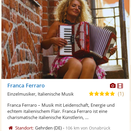
Diese
Di
Franca Ferraro
Künst
Kü
(1)
5,0
Einzelmusiker, Italienische Musik
stellt
ste
von
Franca Ferraro – Musik mit Leidenschaft, Energie und
Fotos
Vi
5
echtem italienischem Flair. Franca Ferraro ist eine
bereit
ber
Sternen
charismatische italienische Künstlerin, ...
Standort:
Gehrden
(DE)
-
106 km von Osnabrück