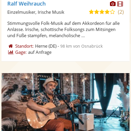
Diese
Di
Ralf Weihrauch
Künst
Kü
(2)
4,1
Einzelmusiker, Irische Musik
stellt
ste
von
Stimmungsvolle Folk-Musik auf dem Akkordeon für alle
Fotos
Vi
5
Anlässe. Irische, schottische Folksongs zum Mitsingen
bereit
ber
Sternen
und Füße stampfen, melancholische ...
Standort:
Herne
(DE)
-
98 km von Osnabrück
Gage:
auf Anfrage