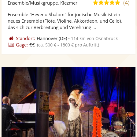
Künst
Kü
(4)
5,0
Ensemble/Musikgruppe, Klezmer
stellt
ste
von
Ensemble "Hevenu Shalom" für jüdische Musik ist ein
Fotos
Vi
5
neues Ensemble (Flöte, Violine, Akkordeon, und Cello),
bereit
ber
Sternen
das sich zur Verbreitung und Verehrung ...
Standort:
Hannover
(DE)
-
114 km von Osnabrück
Gage:
€€
(ca. 500 € - 1800 € pro Auftritt)