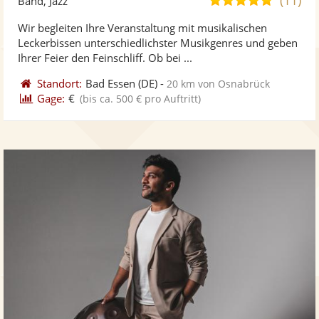
Band, Jazz
stellt
ste
von
Wir begleiten Ihre Veranstaltung mit musikalischen
Fotos
Vi
5
Leckerbissen unterschiedlichster Musikgenres und geben
bereit
ber
Sternen
Ihrer Feier den Feinschliff. Ob bei ...
Standort:
Bad Essen
(DE)
-
20 km von Osnabrück
Gage:
€
(bis ca. 500 € pro Auftritt)