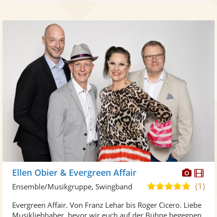
Diese
Di
Ellen Obier & Evergreen Affair
Künst
Kü
(1)
5,0
Ensemble/Musikgruppe, Swingband
stellt
ste
von
Evergreen Affair. Von Franz Lehar bis Roger Cicero. Liebe
Fotos
Vi
5
Musikliebhaber, bevor wir euch auf der Bühne begegnen,