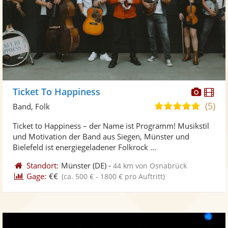
Diese
Di
Ticket To Happiness
Künst
Kü
(5)
5,0
Band, Folk
stellt
ste
von
Ticket to Happiness – der Name ist Programm! Musikstil
Fotos
Vi
5
und Motivation der Band aus Siegen, Münster und
bereit
ber
Sternen
Bielefeld ist energiegeladener Folkrock ...
Standort:
Münster
(DE)
-
44 km von Osnabrück
Gage:
€€
(ca. 500 € - 1800 € pro Auftritt)