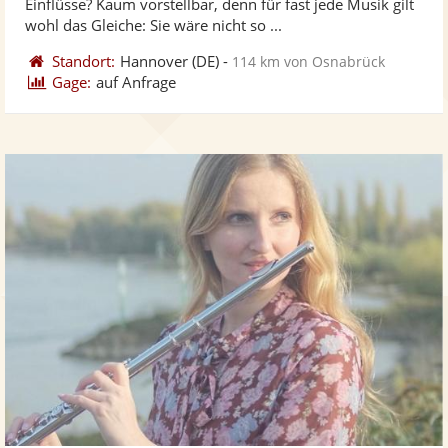
Einflüsse? Kaum vorstellbar, denn für fast jede Musik gilt
bereit
ber
wohl das Gleiche: Sie wäre nicht so ...
Standort:
Hannover
(DE)
-
114 km von Osnabrück
Gage:
auf Anfrage