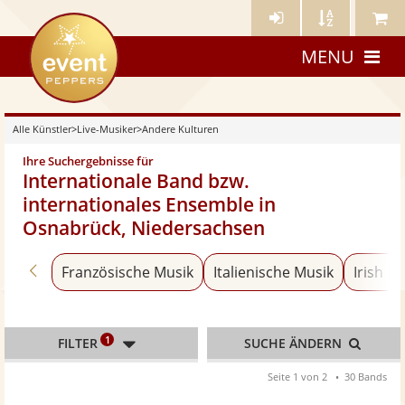
Künstler-
Künstler
Meine
eventpeppers
Login
A-
Künstle
MENU
Z
Alle Künstler
>
Live-Musiker
>
Andere Kulturen
Ihre Suchergebnisse für
Internationale Band bzw.
internationales Ensemble in
Osnabrück, Niedersachsen
Zurück zu «Bands & Ensembles»
Französische Musik
Italienische Musik
Irish Fo
1
FILTER
SUCHE ÄNDERN
Seite 1 von 2
30 Bands