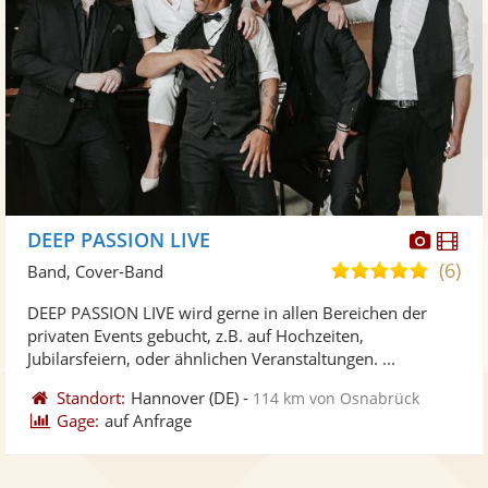
Diese
Di
DEEP PASSION LIVE
Künst
Kü
(6)
5,0
Band, Cover-Band
stellt
ste
von
DEEP PASSION LIVE wird gerne in allen Bereichen der
Fotos
Vi
5
privaten Events gebucht, z.B. auf Hochzeiten,
bereit
ber
Sternen
Jubilarsfeiern, oder ähnlichen Veranstaltungen. ...
Standort:
Hannover
(DE)
-
114 km von Osnabrück
Gage:
auf Anfrage