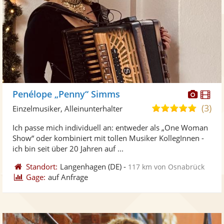
Diese
Di
Penélope „Penny“ Simms
Künst
Kü
(3)
5,0
Einzelmusiker, Alleinunterhalter
stellt
ste
von
Ich passe mich individuell an: entweder als „One Woman
Fotos
Vi
5
Show“ oder kombiniert mit tollen Musiker KollegInnen -
bereit
ber
Sternen
ich bin seit über 20 Jahren auf ...
Standort:
Langenhagen
(DE)
-
117 km von Osnabrück
Gage:
auf Anfrage