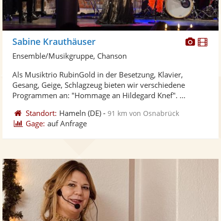
Diese
Di
Sabine Krauthäuser
Künst
Kü
Ensemble/Musikgruppe, Chanson
stellt
ste
Als Musiktrio RubinGold in der Besetzung, Klavier,
Fotos
Vi
Gesang, Geige, Schlagzeug bieten wir verschiedene
bereit
ber
Programmen an: "Hommage an Hildegard Knef". ...
Standort:
Hameln
(DE)
-
91 km von Osnabrück
Gage:
auf Anfrage