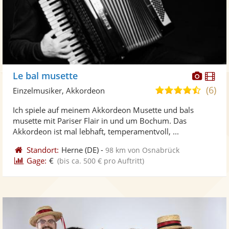
Diese
Di
Le bal musette
Künst
Kü
(6)
4,7
Einzelmusiker, Akkordeon
stellt
ste
von
Ich spiele auf meinem Akkordeon Musette und bals
Fotos
Vi
5
musette mit Pariser Flair in und um Bochum. Das
bereit
ber
Sternen
Akkordeon ist mal lebhaft, temperamentvoll, ...
Standort:
Herne
(DE)
-
98 km von Osnabrück
Gage:
€
(bis ca. 500 € pro Auftritt)