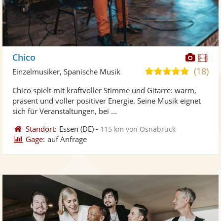
Diese
Di
Chico
Künst
Kü
(18)
5,0
Einzelmusiker, Spanische Musik
stellt
ste
von
Chico spielt mit kraftvoller Stimme und Gitarre: warm,
Fotos
Vi
5
präsent und voller positiver Energie. Seine Musik eignet
bereit
ber
Sternen
sich für Veranstaltungen, bei ...
Standort:
Essen
(DE)
-
115 km von Osnabrück
Gage:
auf Anfrage