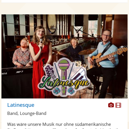
Diese
Di
Latinesque
Künst
Kü
Band, Lounge-Band
stellt
ste
Was wäre unsere Musik nur ohne südamerikanische
Fotos
Vi