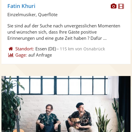
Diese
Di
Fatin Khuri
Künst
Kü
Einzelmusiker, Querflöte
stellt
ste
Sie sind auf der Suche nach unvergesslichen Momenten
Fotos
Vi
und wünschen sich, dass Ihre Gäste positive
bereit
ber
Erinnerungen und eine gute Zeit haben ? Dafür ...
Standort:
Essen
(DE)
-
115 km von Osnabrück
Gage:
auf Anfrage