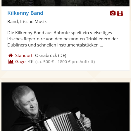
Diese
Di
Kilkenny Band
Künst
Kü
Band, Irische Musik
stellt
ste
Die Kilkenny Band aus Bohmte spielt ein vielseitiges
Fotos
Vi
irisches Repertoire von den bekannten Trinkliedern der
bereit
ber
Dubliners und schnellen Instrumentalstücken ...
Standort:
Osnabrück
(DE)
Gage:
€€
(ca. 500 € - 1800 € pro Auftritt)