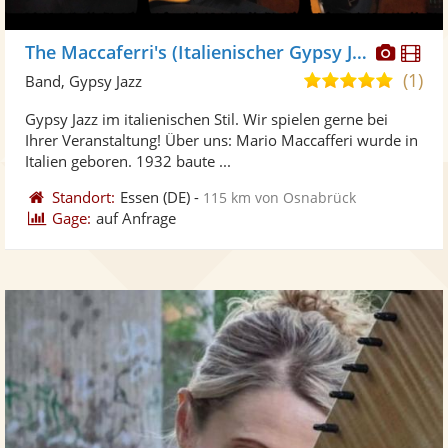
Diese
Di
The Maccaferri's (Italienischer Gypsy Jazz)
Künst
Kü
(1)
5,0
Band, Gypsy Jazz
stellt
ste
von
Gypsy Jazz im italienischen Stil. Wir spielen gerne bei
Fotos
Vi
5
Ihrer Veranstaltung! Über uns: Mario Maccafferi wurde in
bereit
ber
Sternen
Italien geboren. 1932 baute ...
Standort:
Essen
(DE)
-
115 km von Osnabrück
Gage:
auf Anfrage