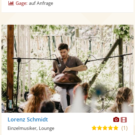
Gage:
auf Anfrage
Diese
Di
Lorenz Schmidt
Künst
Kü
(1)
5,0
Einzelmusiker, Lounge
stellt
ste