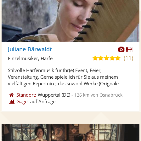
Diese
Di
Juliane Bärwaldt
Künst
Kü
(11)
5,0
Einzelmusiker, Harfe
stellt
ste
von
Stilvolle Harfenmusik für Ihr(e) Event, Feier,
Fotos
Vi
5
Veranstaltung. Gerne spiele ich für Sie aus meinem
bereit
ber
Sternen
vielfältigen Repertoire, das sowohl Werke (Orignale ...
Standort:
Wuppertal
(DE)
-
126 km von Osnabrück
Gage:
auf Anfrage