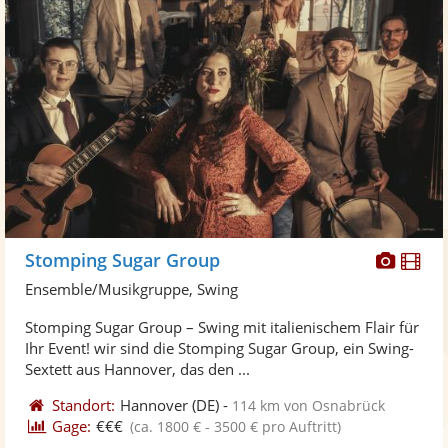
Diese
Di
Stomping Sugar Group
Künst
Kü
Ensemble/Musikgruppe, Swing
stellt
ste
Stomping Sugar Group – Swing mit italienischem Flair für
Fotos
Vi
Ihr Event! wir sind die Stomping Sugar Group, ein Swing-
bereit
ber
Sextett aus Hannover, das den ...
Standort:
Hannover
(DE)
-
114 km von Osnabrück
Gage:
€€€
(ca. 1800 € - 3500 € pro Auftritt)