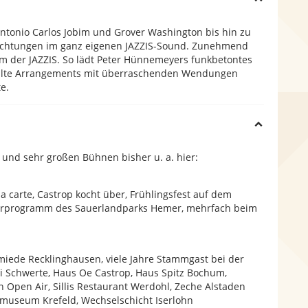
ntonio Carlos Jobim und Grover Washington bis hin zu
i
lrichtungen im ganz eigenen JAZZIS-Sound. Zunehmend
 der JAZZIS. So lädt Peter Hünnemeyers funkbetontes
feilte Arrangements mit überraschenden Wendungen
d
e.
e
H
n und sehr großen Bühnen bisher u. a. hier:
i
a carte, Castrop kocht über, Frühlingsfest auf dem
d
merprogramm des Sauerlandparks Hemer, mehrfach beim
e
hmiede Recklinghausen, viele Jahre Stammgast bei der
i Schwerte, Haus Oe Castrop, Haus Spitz Bochum,
 Open Air, Sillis Restaurant Werdohl, Zeche Alstaden
museum Krefeld, Wechselschicht Iserlohn