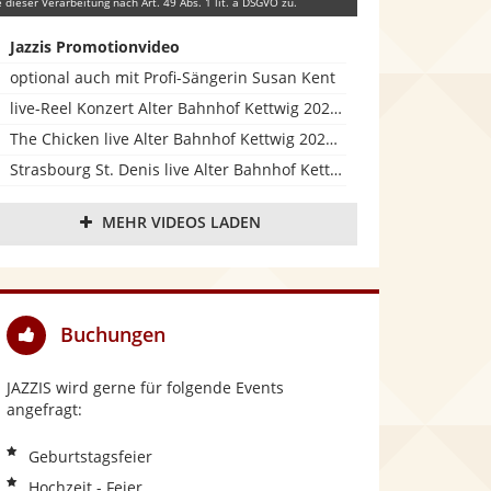
e dieser Verarbeitung nach Art. 49 Abs. 1 lit. a DSGVO zu.
Jazzis Promotionvideo
optional auch mit Profi-Sängerin Susan Kent
live-Reel Konzert Alter Bahnhof Kettwig 2025 (Zusammenschnitt Konzert 2 min)
The Chicken live Alter Bahnhof Kettwig 2025 (Ausschnitt 1 min)
Strasbourg St. Denis live Alter Bahnhof Kettwig 2025
Black Orpheus live Alter Bahnhof Kettwig 2025 (Slideshow, volle Länge)
MEHR VIDEOS LADEN
On My Mind Studionaufnahme 2024 (alte Besetzung)
Let's Begin Again Studionaufnahme 2024 (alte Besetzung)
Midnight Blue Probeaufnahme 2024 (1 min, alte Besetzung)
Buchungen
JAZZIS wird gerne für folgende Events
angefragt:
Geburtstagsfeier
Hochzeit - Feier