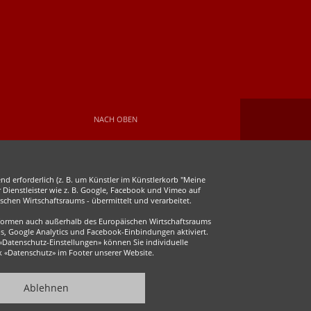
Facebook
Instagram
NACH OBEN
d erforderlich (z. B. um Künstler im Künstlerkorb "Meine
r Dienstleister wie z. B. Google, Facebook und Vimeo auf
chen Wirtschaftsraums - übermittelt und verarbeitet.
ttformen auch außerhalb des Europäischen Wirtschaftsraums
s, Google Analytics und Facebook-Einbindungen aktiviert.
 «Datenschutz-Einstellungen» können Sie individuelle
ink «Datenschutz» im Footer unserer Website.
Ablehnen