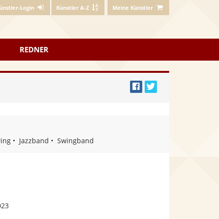
ünstler-Login
Künstler A-Z
Meine Künstler
REDNER
Bei
Twittern
Facebook
teilen
ing
Jazzband
Swingband
023