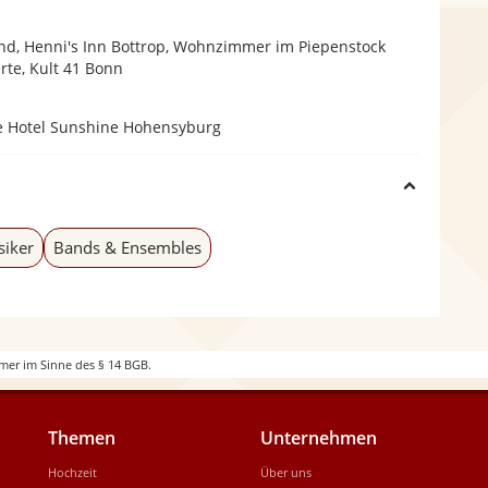
d, Henni's Inn Bottrop, Wohnzimmer im Piepenstock
te, Kult 41 Bonn
ee Hotel Sunshine Hohensyburg
H
i
siker
Bands & Ensembles
d
e
mer im Sinne des § 14 BGB.
Themen
Unternehmen
Hochzeit
Über uns