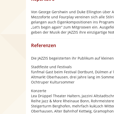
Von George Gershwin und Duke Ellington über A
Mezzoforte und Fourplay vereinen sich alle Sti
gelangen auch Eigenkompositionen ins Programm
„Let’s begin again“ zum Mitgrooven ein. Ausge
geben der Musik der JAZZIS ihre einzigartige Not
Referenzen
Die JAZZIS begeisterten ihr Publikum auf kleine
Stadtfeste und Festivals
fünfmal Gast beim Festival Dortbunt, Dülmen a' l
Altmarkt Oberhausen, drei Jahre lang im Som
Ochtruper Kultursommer
Konzerte
Lea Drüppel Theater Haltern, Jazzini Altstadtsc
Reihe Jazz & More Rheinaue Bonn, Rohrmeistere
Steigerturm Berghofen, mehrfach kukLoch Witten
Oberhausen, Alter Bahnhof Kettwig, Gramophon