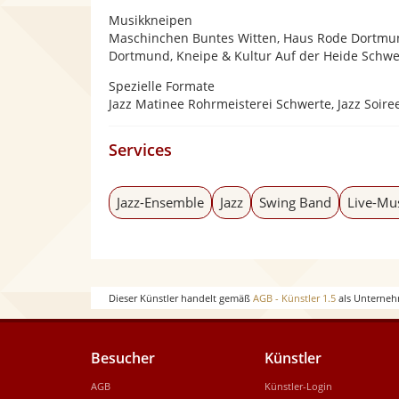
Musikkneipen
Maschinchen Buntes Witten, Haus Rode Dortmun
Dortmund, Kneipe & Kultur Auf der Heide Schwer
Spezielle Formate
Jazz Matinee Rohrmeisterei Schwerte, Jazz Soir
Services
Jazz-Ensemble
Jazz
Swing Band
Live-Mu
Dieser Künstler handelt gemäß
AGB - Künstler 1.5
als Unterneh
Besucher
Künstler
AGB
Künstler-Login