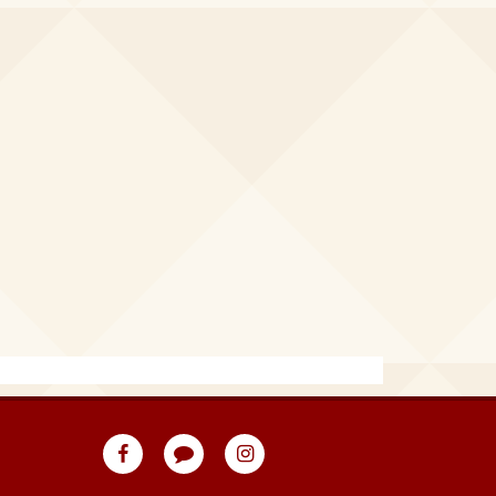
eventpeppers
Blog
eventpeppers
auf
auf