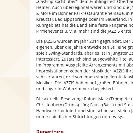
„Castrop kocht über“, dem Frühlingsfest Ober
Hemer. Auch überregional waren und sind die JA
& More im Bonner Parkrestaurant Rheinaue, in K
Kreuztal, Bad Lippspringe oder im Sauerland. In
Ruhrgebiets hat die Band eine feste Fangemeinde
Firmenevents u. v. a. mehr sind die JAZZIS erste
Die JAZZIS wurden im Jahr 2014 gegründet. Der
eigenen, über die Jahre entwickelten Stil eine g
spielt Swing-Standards, aber es ist in jüngster
interessiert. Zusätzlich sind ausgewählte Titel 
im Programm. Ausgefeilte Arrangements mit üb
Improvisationen geben der Musik der JAZZIS ihr
sehr erfahren, drei von ihnen sind gelernte Klavi
Musiker. Die JAZZIS haben auf großen Bühnen, in 
und sogar in Wohnzimmern begeistert!
Die aktuelle Besetzung: Rainer Matz (Trompete 
Christophery (Drums). Jörg Faust (Bass) und Stef
Handwerk routiniert und sind schon seit vielen
unterschiedlicher Stilrichtungen unterwegs.
Repertoire