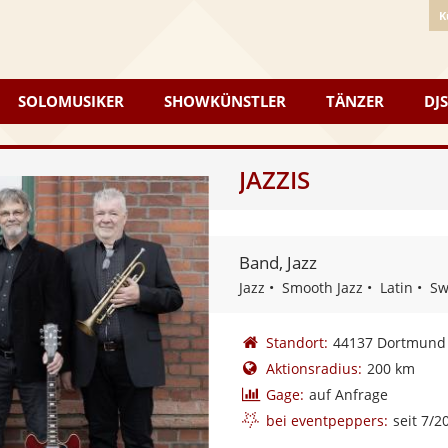
K
SOLOMUSIKER
SHOWKÜNSTLER
TÄNZER
DJS
JAZZIS
Band, Jazz
Jazz
Smooth Jazz
Latin
Sw
Standort:
44137 Dortmund
Aktionsradius:
200 km
Gage:
auf Anfrage
bei eventpeppers:
seit 7/2