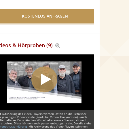
deos & Hörproben (9)
Bereich
vergrößern
t Aktivierung des Video-Players werden Daten an die Betreiber
r jeweiligen Videoportale (YouTube, Vimeo, Dailymotion) - auch
ßerhalb des Europäischen Wirtschaftsraums - übermittelt und
rarbeitet. Diese können auch personenbezogen sein, Details siehe
tenschutzerklärung
. Mit Aktivierung des Video-Players stimmen