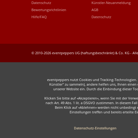
Datenschutz
Künstler-Neuanmeldung
Bewertungsrichtlinien
AGB
Hilfe/FAQ
Datenschutz
© 2010-2026 eventpeppers UG (haftungsbeschränkt) & Co. KG - Alle
eventpeppers nutzt Cookies und Tracking-Technologien. E
Künstler" zu sammeln), andere helfen uns, Ihnen einen o
unserer Website ein. Durch die Einbindung dieser To
Klicken Sie bitte auf «Akzeptieren», wenn Sie mit der Ver
nach Art. 49 Abs. 1 lit. a DSGVO zustimmen. In diesem F
Beim Klick auf «Ablehnen» werden nicht unbedingt er
Einstellungen treffen und bereits erteilte 
Datenschutz-Einstellungen