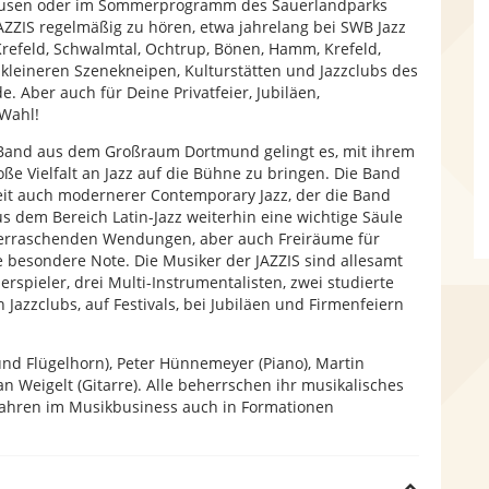
hausen oder im Sommerprogramm des Sauerlandparks
e
ZZIS regelmäßig zu hören, etwa jahrelang bei SWB Jazz
refeld, Schwalmtal, Ochtrup, Bönen, Hamm, Krefeld,
 kleineren Szenekneipen, Kulturstätten und Jazzclubs des
. Aber auch für Deine Privatfeier, Jubiläen,
 Wahl!
 Band aus dem Großraum Dortmund gelingt es, mit ihrem
roße Vielfalt an Jazz auf die Bühne zu bringen. Die Band
 Zeit auch modernerer Contemporary Jazz, der die Band
aus dem Bereich Latin-Jazz weiterhin eine wichtige Säule
erraschenden Wendungen, aber auch Freiräume für
e besondere Note. Die Musiker der JAZZIS sind allesamt
erspieler, drei Multi-Instrumentalisten, zwei studierte
Jazzclubs, auf Festivals, bei Jubiläen und Firmenfeiern
und Flügelhorn), Peter Hünnemeyer (Piano), Martin
an Weigelt (Gitarre). Alle beherrschen ihr musikalisches
 Jahren im Musikbusiness auch in Formationen
H