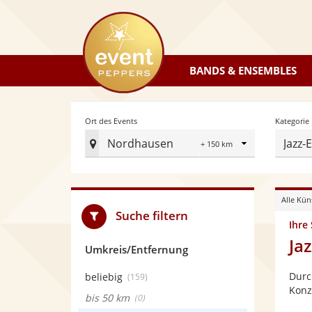
eventpeppers
BANDS & ENSEMBLES
Radius
Ort des Events
Kategorie
Nordhausen
Jazz-
Ort
des
Events
Alle Kün
festlegen
Suche filtern
Ihre
Ja
Umkreis/Entfernung
Durc
beliebig
(159)
Konz
bis 50 km
(0)