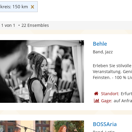
Umkreis: 150 km zurücksetzen
reis: 150 km
 1 von 1
22 Ensembles
Behle
Band, Jazz
Erleben Sie stilvol
Veranstaltung. Gen
Feinsten. - 100 % Li
Standort:
Erfur
Gage:
auf Anfr
BOSSAria