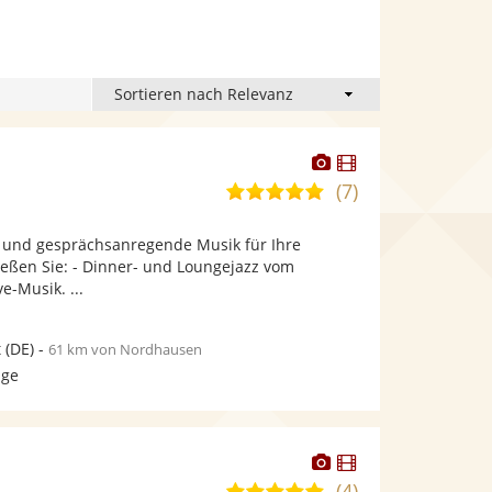
Dieser
Dieser
Künstler
Künstler
(7)
4,9
stellt
stellt
von
Fotos
Videos
le und gesprächsanregende Musik für Ihre
5
bereit.
bereit.
ießen Sie: - Dinner- und Loungejazz vom
Sternen
ve-Musik. ...
t
(DE)
-
61 km von Nordhausen
age
Dieser
Dieser
Künstler
Künstler
(4)
4,9