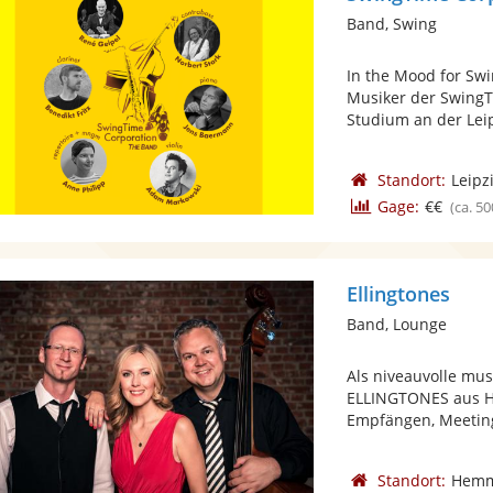
Band, Swing
In the Mood for Swin
Musiker der SwingT
Studium an der Leipz
Standort:
Leipz
Gage:
€€
(ca. 50
Ellingtones
Band, Lounge
Als niveauvolle mus
ELLINGTONES aus Ha
Empfängen, Meeting
Standort:
Hemm