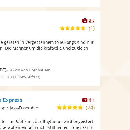
Dieser
Dieser
Künstler
Künstler
(1)
5,0
stellt
stellt
von
Fotos
Videos
e geraten in Vergessenheit, tolle Songs sind nur
5
bereit.
bereit.
n. Die Männer um die kraftvolle und zugleich
Sternen
DE)
-
85 km von Nordhausen
0 € - 1800 € pro Auftritt)
Dieser
Dieser
e Express
Künstler
Künstler
(24)
5,0
ppe, Jazz-Ensemble
stellt
stellt
von
Fotos
Videos
chter im Publikum, der Rhythmus wird begeistert
5
bereit.
bereit.
üße wollen einfach nicht still halten – dies kann
Sternen