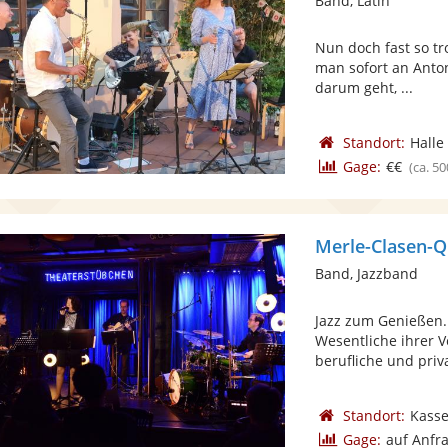
Band, Latin
Nun doch fast so tr
man sofort an Anton
darum geht, ...
Standort:
Halle
Gage:
€€
(ca. 50
Merle-Clasen-Q
Band, Jazzband
Jazz zum Genießen.
Wesentliche ihrer V
berufliche und priva
Standort:
Kasse
Gage:
auf Anfr