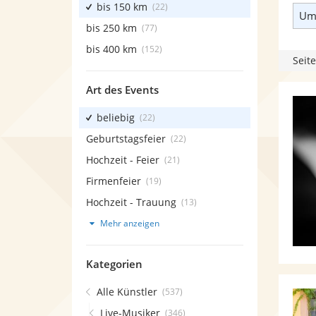
bis 150 km
(22)
Umk
bis 250 km
(77)
bis 400 km
(152)
Seite
Art des Events
beliebig
(22)
Geburtstagsfeier
(22)
Hochzeit - Feier
(21)
Firmenfeier
(19)
Hochzeit - Trauung
(13)
Mehr anzeigen
Kategorien
Alle Künstler
(537)
Live-Musiker
(346)