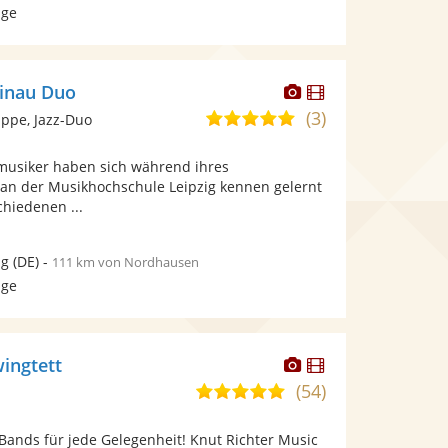
age
Dieser
Dieser
einau Duo
Künstler
Künstler
(3)
5,0
ppe, Jazz-Duo
stellt
stellt
von
Fotos
Videos
tmusiker haben sich während ihres
5
bereit.
bereit.
an der Musikhochschule Leipzig kennen gelernt
Sternen
chiedenen ...
ig
(DE)
-
111 km von Nordhausen
age
Dieser
Dieser
wingtett
Künstler
Künstler
(54)
5,0
stellt
stellt
von
Fotos
Videos
Bands für jede Gelegenheit! Knut Richter Music
5