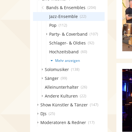
Bands & Ensembles
(204)
Jazz-Ensemble
(22)
Pop
(112)
Party- & Coverband
(107)
Schlager- & Oldies
(92)
Hochzeitsband
(60)
Mehr anzeigen
Solomusiker
(138)
Sänger
(99)
Alleinunterhalter
(26)
Andere Kulturen
(22)
Show Künstler & Tänzer
(147)
DJs
(25)
Moderatoren & Redner
(17)