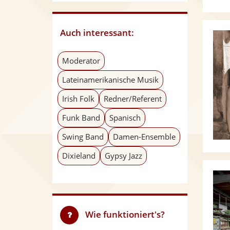
Auch interessant:
Moderator
Lateinamerikanische Musik
Irish Folk
Redner/Referent
Funk Band
Spanisch
Swing Band
Damen-Ensemble
Dixieland
Gypsy Jazz
Wie funktioniert's?