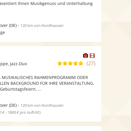
bereit.
bereit.
äsentiert Ihnen Musikgenuss und Unterhaltung
Sternen
over
(DE)
-
120 km von Nordhausen
age
Dieser
Dieser
Künstler
Künstler
(27)
5,0
ppe, Jazz-Duo
stellt
stellt
von
Fotos
Videos
ALS MUSIKALISCHES RAHMENPROGRAMM ODER
5
bereit.
bereit.
LLEN BACKGROUND FÜR IHRE VERANSTALTUNG.
Sternen
eburtstagsfeiern, ...
over
(DE)
-
120 km von Nordhausen
0 € - 1800 € pro Auftritt)