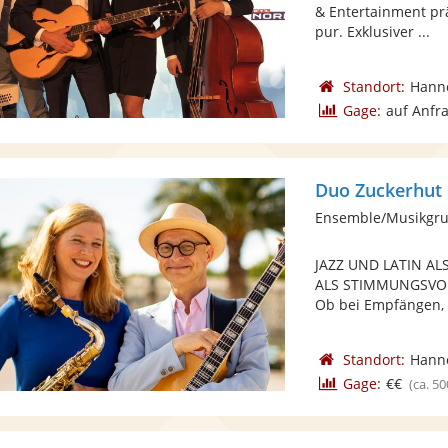
& Entertainment pr
pur. Exklusiver ...
Standort:
Hann
Gage:
auf Anfr
Duo Zuckerhut
Ensemble/Musikgru
JAZZ UND LATIN 
ALS STIMMUNGSVO
Ob bei Empfängen, G
Standort:
Hann
Gage:
€€
(ca. 50