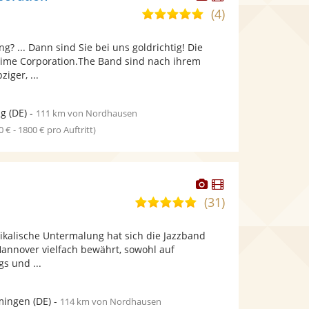
Künstler
Künstler
(4)
4,9
stellt
stellt
von
Fotos
Videos
g? ... Dann sind Sie bei uns goldrichtig! Die
5
bereit.
bereit.
ime Corporation.The Band sind nach ihrem
Sternen
iger, ...
ig
(DE)
-
111 km von Nordhausen
0 € - 1800 € pro Auftritt)
Dieser
Dieser
Künstler
Künstler
(31)
5,0
stellt
stellt
von
Fotos
Videos
ikalische Untermalung hat sich die Jazzband
5
bereit.
bereit.
nnover vielfach bewährt, sowohl auf
Sternen
s und ...
ingen
(DE)
-
114 km von Nordhausen