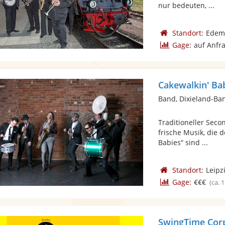
nur bedeuten, ...
Standort:
Edemi
Gage:
auf Anfr
Cakewalkin' Ba
Band, Dixieland-Ba
Traditioneller Sec
frische Musik, die 
Babies“ sind ...
Standort:
Leipz
Gage:
€€€
(ca. 
SwingTime Cor