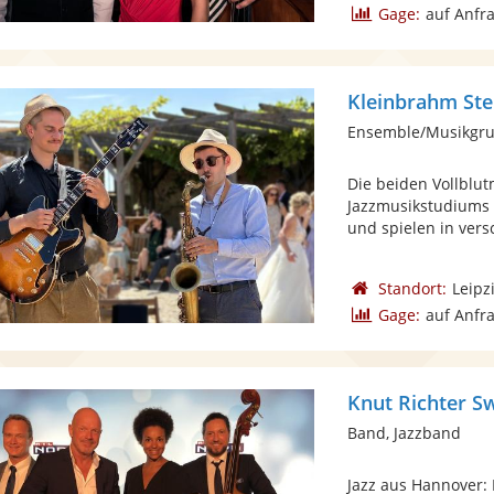
Gage:
auf Anfr
Kleinbrahm St
Ensemble/Musikgru
Die beiden Vollblu
Jazzmusikstudiums 
und spielen in vers
Standort:
Leipz
Gage:
auf Anfr
Knut Richter S
Band, Jazzband
Jazz aus Hannover: 