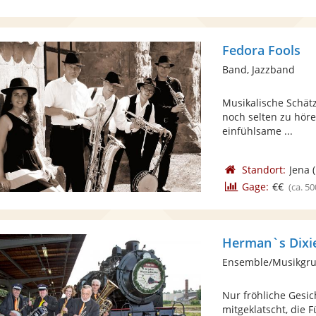
Fedora Fools
Band, Jazzband
Musikalische Schätz
noch selten zu höre
einfühlsame ...
Standort:
Jena
(
Gage:
€€
(ca. 50
Herman`s Dixi
Ensemble/Musikgru
Nur fröhliche Gesi
mitgeklatscht, die F