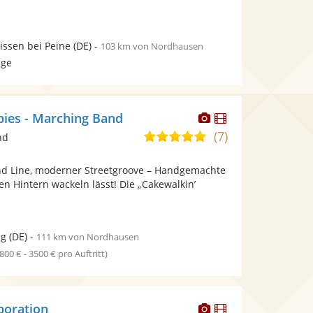
ssen bei Peine
(DE)
-
103 km von Nordhausen
age
Dieser
Dieser
bies - Marching Band
Künstler
Künstler
(7)
5,0
nd
stellt
stellt
von
Fotos
Videos
ond Line, moderner Streetgroove – Handgemachte
5
bereit.
bereit.
den Hintern wackeln lässt! Die „Cakewalkin’
Sternen
ig
(DE)
-
111 km von Nordhausen
1800 € - 3500 € pro Auftritt)
Dieser
Dieser
poration