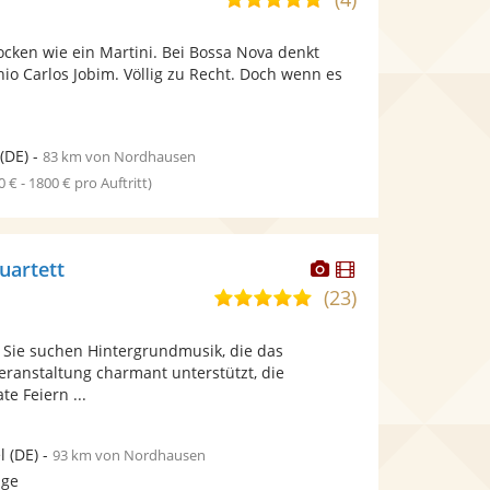
stellt
stellt
von
Fotos
Videos
ocken wie ein Martini. Bei Bossa Nova denkt
5
bereit.
bereit.
io Carlos Jobim. Völlig zu Recht. Doch wenn es
Sternen
(DE)
-
83 km von Nordhausen
0 € - 1800 € pro Auftritt)
Dieser
Dieser
uartett
Künstler
Künstler
(23)
4,9
stellt
stellt
von
Fotos
Videos
 Sie suchen Hintergrundmusik, die das
5
bereit.
bereit.
eranstaltung charmant unterstützt, die
Sternen
te Feiern ...
l
(DE)
-
93 km von Nordhausen
age