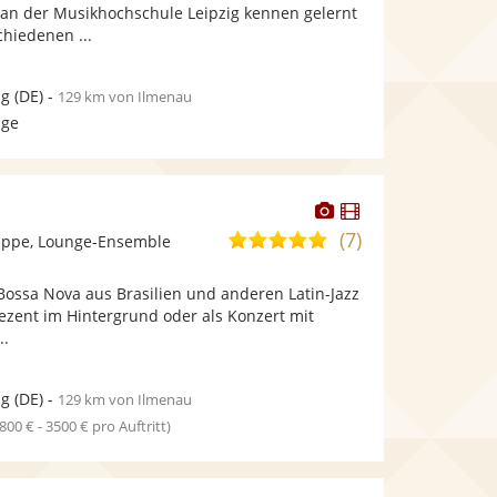
bereit.
bereit.
an der Musikhochschule Leipzig kennen gelernt
Sternen
chiedenen ...
ig
(DE)
-
129 km von Ilmenau
age
Dieser
Dieser
Künstler
Künstler
(7)
5,0
ppe, Lounge-Ensemble
stellt
stellt
von
Fotos
Videos
Bossa Nova aus Brasilien und anderen Latin-Jazz
5
bereit.
bereit.
ezent im Hintergrund oder als Konzert mit
Sternen
..
ig
(DE)
-
129 km von Ilmenau
1800 € - 3500 € pro Auftritt)