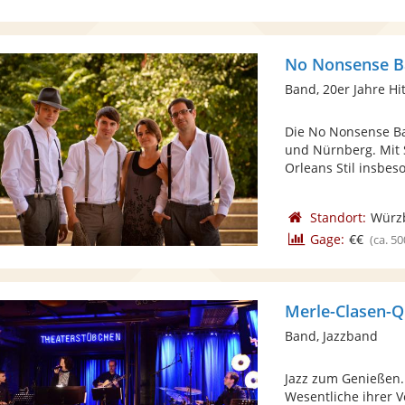
No Nonsense 
Band, 20er Jahre Hi
Die No Nonsense Ba
und Nürnberg. Mit 
Orleans Stil insbeso
Standort:
Würz
Gage:
€€
(ca. 50
Merle-Clasen-Q
Band, Jazzband
Jazz zum Genießen.
Wesentliche ihrer V