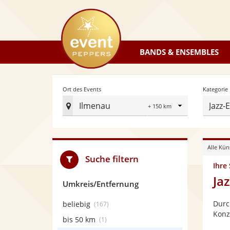
eventpeppers
BANDS & ENSEMBLES
Radius
Ort des Events
Kategorie
Ilmenau
Jazz-
Ort
des
Events
Alle Kün
festlegen
Suche filtern
Ihre
Ja
Umkreis/Entfernung
Durc
beliebig
(167)
Konz
bis 50 km
(1)