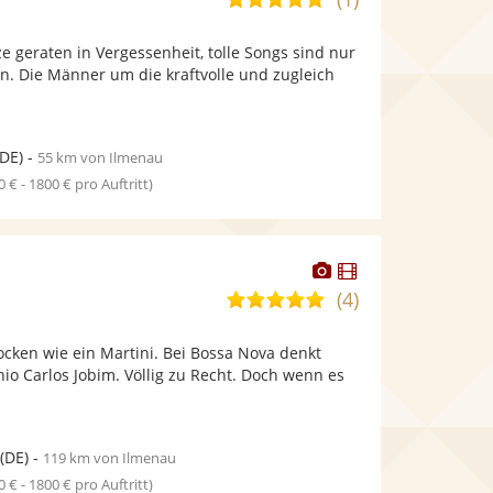
stellt
stellt
von
Fotos
Videos
e geraten in Vergessenheit, tolle Songs sind nur
5
bereit.
bereit.
n. Die Männer um die kraftvolle und zugleich
Sternen
DE)
-
55 km von Ilmenau
0 € - 1800 € pro Auftritt)
Dieser
Dieser
Künstler
Künstler
(4)
4,9
stellt
stellt
von
Fotos
Videos
ocken wie ein Martini. Bei Bossa Nova denkt
5
bereit.
bereit.
io Carlos Jobim. Völlig zu Recht. Doch wenn es
Sternen
(DE)
-
119 km von Ilmenau
0 € - 1800 € pro Auftritt)