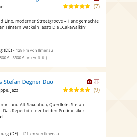
Künstler
Künstler
(7)
5,0
nd
stellt
stellt
von
Fotos
Videos
ond Line, moderner Streetgroove – Handgemachte
5
bereit.
bereit.
den Hintern wackeln lässt! Die „Cakewalkin’
Sternen
ig
(DE)
-
129 km von Ilmenau
1800 € - 3500 € pro Auftritt)
Dieser
Dieser
s Stefan Degner Duo
Künstler
Künstler
(9)
5,0
ppe, Jazz
stellt
stellt
von
Fotos
Videos
nor- und Alt-Saxophon, Querflöte. Stefan
5
bereit.
bereit.
e. Das Repertoire der beiden Profimusiker
Sternen
 ...
burg
(DE)
-
121 km von Ilmenau