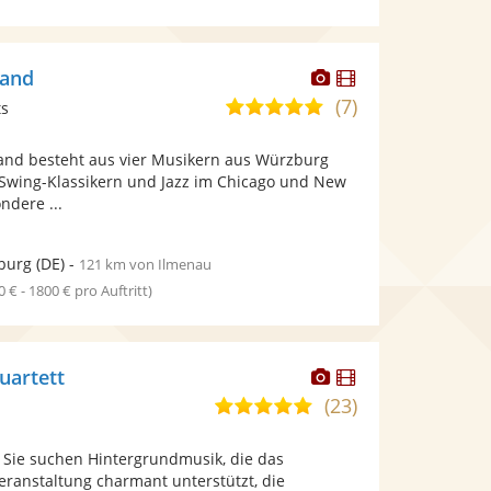
Dieser
Dieser
Band
Künstler
Künstler
(7)
5,0
ts
stellt
stellt
von
Fotos
Videos
nd besteht aus vier Musikern aus Würzburg
5
bereit.
bereit.
Swing-Klassikern und Jazz im Chicago und New
Sternen
ndere ...
burg
(DE)
-
121 km von Ilmenau
0 € - 1800 € pro Auftritt)
Dieser
Dieser
uartett
Künstler
Künstler
(23)
4,9
stellt
stellt
von
Fotos
Videos
 Sie suchen Hintergrundmusik, die das
5
bereit.
bereit.
eranstaltung charmant unterstützt, die
Sternen