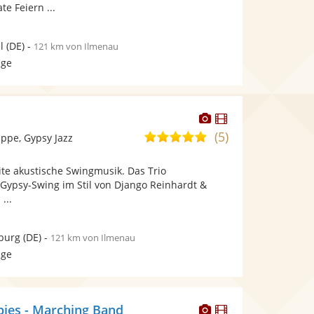
te Feiern ...
l
(DE)
-
121 km von Ilmenau
age
Dieser
Dieser
Künstler
Künstler
(5)
5,0
ppe, Gypsy Jazz
stellt
stellt
von
Fotos
Videos
ite akustische Swingmusik. Das Trio
5
bereit.
bereit.
 Gypsy-Swing im Stil von Django Reinhardt &
Sternen
...
burg
(DE)
-
121 km von Ilmenau
age
Dieser
Dieser
bies - Marching Band