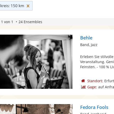
Umkreis: 150 km zurücksetzen
reis: 150 km
 1 von 1
24 Ensembles
Behle
Band, Jazz
Erleben Sie stilvol
Veranstaltung. Gen
Feinsten. - 100 % Li
Standort:
Erfur
Gage:
auf Anfr
Fedora Fools