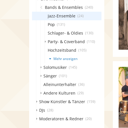
Bands & Ensembles
(240)
Jazz-Ensemble
(24)
Pop
(131)
Schlager- & Oldies
(130)
Party- & Coverband
(110)
Hochzeitsband
(105)
Mehr anzeigen
Solomusiker
(145)
Sänger
(101)
Alleinunterhalter
(36)
Andere Kulturen
(29)
Show Künstler & Tänzer
(159)
DJs
(28)
Moderatoren & Redner
(20)