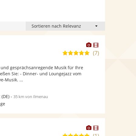
Dieser
Dieser
Künstler
Künstler
(7)
4,9
stellt
stellt
von
Fotos
Videos
le und gesprächsanregende Musik für Ihre
5
bereit.
bereit.
ießen Sie: - Dinner- und Loungejazz vom
Sternen
ve-Musik. ...
t
(DE)
-
35 km von Ilmenau
age
Dieser
Dieser
Künstler
Künstler
(1)
5,0