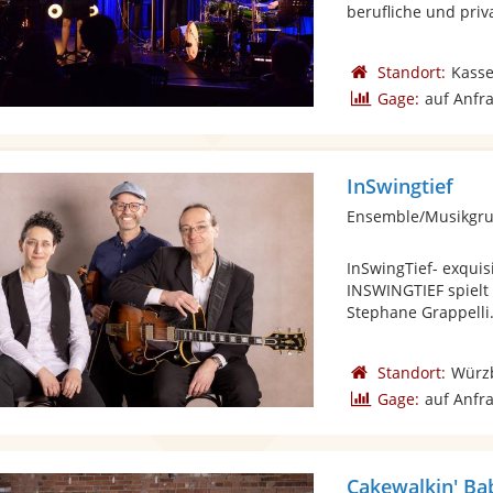
berufliche und priva
Standort:
Kasse
Gage:
auf Anfr
InSwingtief
Ensemble/Musikgru
InSwingTief- exquis
INSWINGTIEF spielt
Stephane Grappelli. 
Standort:
Würz
Gage:
auf Anfr
Cakewalkin' Ba