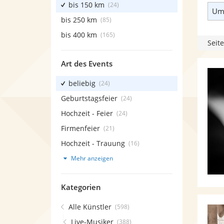
bis 150 km
(24)
Umk
bis 250 km
(85)
bis 400 km
(165)
Seite
Art des Events
beliebig
(24)
Geburtstagsfeier
(24)
Hochzeit - Feier
(24)
Firmenfeier
(21)
Hochzeit - Trauung
(16)
Mehr anzeigen
Kategorien
Alle Künstler
(598)
Live-Musiker
(388)