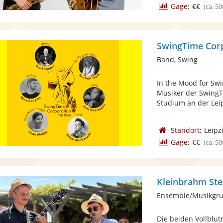
Gage:
€€
(ca. 50
SwingTime Cor
Band, Swing
In the Mood for Swin
Musiker der SwingT
Studium an der Leipz
Standort:
Leipz
Gage:
€€
(ca. 50
Kleinbrahm St
Ensemble/Musikgru
Die beiden Vollblu