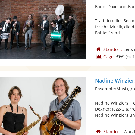
Band, Dixieland-Ba
Traditioneller Sec
frische Musik, die 
Babies“ sind ...
Standort:
Leipz
Gage:
€€€
(ca. 
Nadine Winzier
Ensemble/Musikgru
Nadine Winziers: Te
Degner: Jazz-Gitarr
Nadine Winziers und
Standort:
Würz