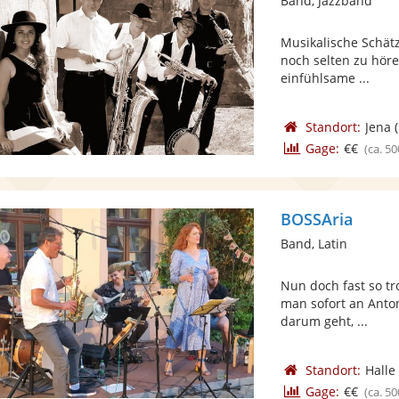
Band, Jazzband
Musikalische Schätz
noch selten zu höre
einfühlsame ...
Standort:
Jena
(
Gage:
€€
(ca. 50
BOSSAria
Band, Latin
Nun doch fast so tr
man sofort an Anton
darum geht, ...
Standort:
Halle
Gage:
€€
(ca. 50