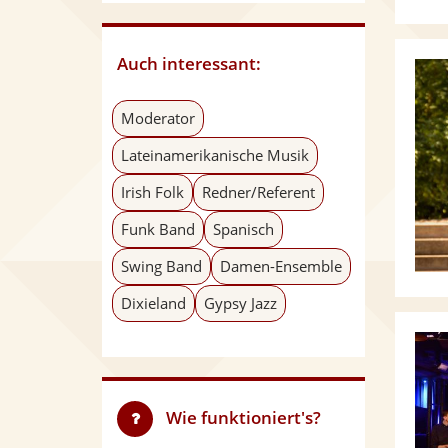
Auch interessant:
Moderator
Lateinamerikanische Musik
Irish Folk
Redner/Referent
Funk Band
Spanisch
Swing Band
Damen-Ensemble
Dixieland
Gypsy Jazz
Wie funktioniert's?