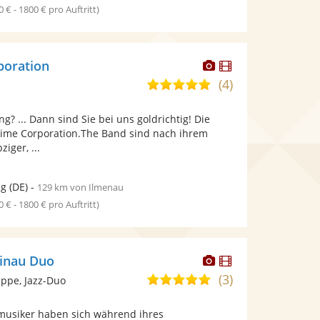
0 € - 1800 € pro Auftritt)
Dieser
Dieser
poration
Künstler
Künstler
(4)
4,9
stellt
stellt
von
Fotos
Videos
g? ... Dann sind Sie bei uns goldrichtig! Die
5
bereit.
bereit.
ime Corporation.The Band sind nach ihrem
Sternen
iger, ...
ig
(DE)
-
129 km von Ilmenau
0 € - 1800 € pro Auftritt)
Dieser
Dieser
einau Duo
Künstler
Künstler
(3)
5,0
ppe, Jazz-Duo
stellt
stellt
von
Fotos
Videos
tmusiker haben sich während ihres
5