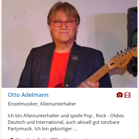
Diese
Di
Otto Adelmann
Künst
Kü
Einzelmusiker, Alleinunterhalter
stellt
ste
Ich bin Alleinunterhalter und spiele Pop , Rock - Oldies.
Fotos
Vi
Deutsch und International, auch aktuell gut tanzbare
bereit
ber
Partymusik. Ich bin gebürtiger ...