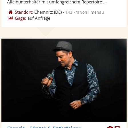
Alleinunterhalter mit umfangreichem Repertoire ...
Standort:
Chemnitz
(DE)
-
143 km von Ilmenau
Gage:
auf Anfrage
Diese
Di