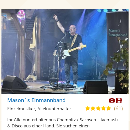
Diese
Di
Mason`s Einmannband
Künst
Kü
(61)
4,9
Einzelmusiker, Alleinunterhalter
stellt
ste
von
Ihr Alleinunterhalter aus Chemnitz / Sachsen. Livemusik
Fotos
Vi
5
& Disco aus einer Hand. Sie suchen einen
bereit
ber
Sternen