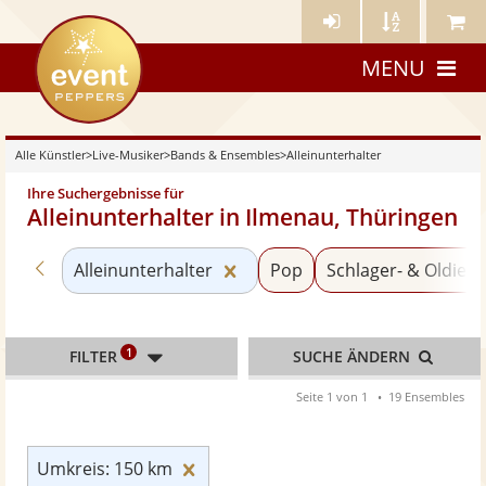
Künstler-
Künstler
Meine
eventpeppers
Login
A-
Künstle
MENU
Z
Alle Künstler
>
Live-Musiker
>
Bands & Ensembles
>
Alleinunterhalter
Ihre Suchergebnisse für
Alleinunterhalter in Ilmenau, Thüringen
Zurück zu «Bands & Ensembles»
Kategorie «Alleinunterhalter
Alleinunterhalter
Pop
Schlager- & Oldies
1
FILTER
SUCHE ÄNDERN
Seite 1 von 1
19 Ensembles
Umkreis: 150 km zurücksetzen
Umkreis: 150 km