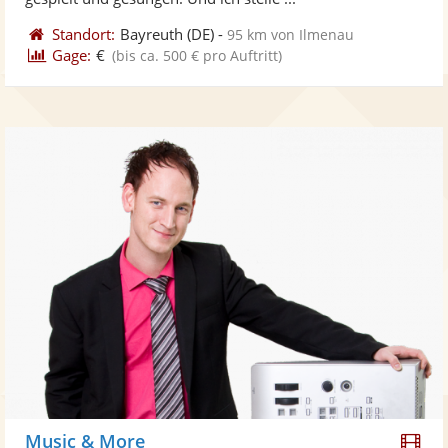
Standort:
Bayreuth
(DE)
-
95 km von Ilmenau
Gage:
€
(bis ca. 500 € pro Auftritt)
Di
Music & More