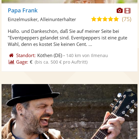
Diese
Di
Papa Frank
Künst
Kü
(75)
4,9
Einzelmusiker, Alleinunterhalter
stellt
ste
von
Hallo. und Dankeschön, daß Sie auf meiner Seite bei
Fotos
Vi
5
"Eventpeppers gelandet sind. Eventpeppers ist eine gute
bereit
ber
Sternen
Wahl, denn es kostet Sie keinen Cent. ...
Standort:
Köthen
(DE)
-
140 km von Ilmenau
Gage:
€
(bis ca. 500 € pro Auftritt)