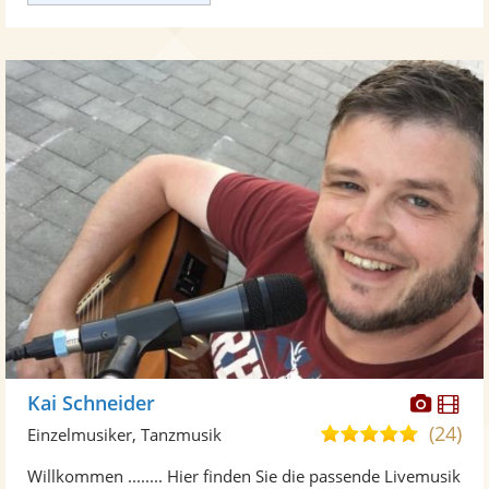
Diese
Di
Kai Schneider
Künst
Kü
(24)
4,8
Einzelmusiker, Tanzmusik
stellt
ste
von
Willkommen ........ Hier finden Sie die passende Livemusik
Fotos
Vi
5