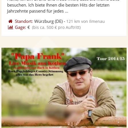
Fotos
Vi
5
besuchen. Ich biete Ihnen die besten Hits der letzten
bereit
ber
Sternen
Jahrzehnte passend für jedes ...
Standort:
Würzburg
(DE)
-
121 km von Ilmenau
Gage:
€
(bis ca. 500 € pro Auftritt)