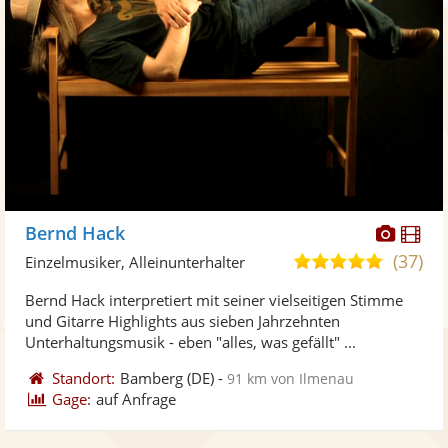
Diese
Di
Bernd Hack
Künst
Kü
(37)
5,0
Einzelmusiker, Alleinunterhalter
stellt
ste
von
Bernd Hack interpretiert mit seiner vielseitigen Stimme
Fotos
Vi
5
und Gitarre Highlights aus sieben Jahrzehnten
bereit
ber
Sternen
Unterhaltungsmusik - eben "alles, was gefällt" ...
Standort:
Bamberg
(DE)
-
91 km von Ilmenau
Gage:
auf Anfrage