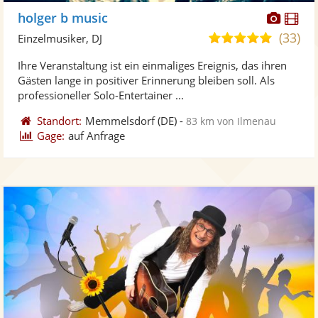
Diese
Di
holger b music
Künst
Kü
(33)
5,0
Einzelmusiker, DJ
stellt
ste
von
Ihre Veranstaltung ist ein einmaliges Ereignis, das ihren
Fotos
Vi
5
Gästen lange in positiver Erinnerung bleiben soll. Als
bereit
ber
Sternen
professioneller Solo-Entertainer ...
Standort:
Memmelsdorf
(DE)
-
83 km von Ilmenau
Gage:
auf Anfrage