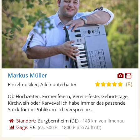
Diese
Di
Markus Müller
Künst
Kü
(8)
4,9
Einzelmusiker, Alleinunterhalter
stellt
ste
von
Ob Hochzeiten, Firmenfeiern, Vereinsfeste, Geburtstage,
Fotos
Vi
5
Kirchweih oder Karveval ich habe immer das passende
bereit
ber
Sternen
Stück für ihr Publikum. Ich verspreche ...
Standort:
Burgbernheim
(DE)
-
143 km von Ilmenau
Gage:
€€
(ca. 500 € - 1800 € pro Auftritt)