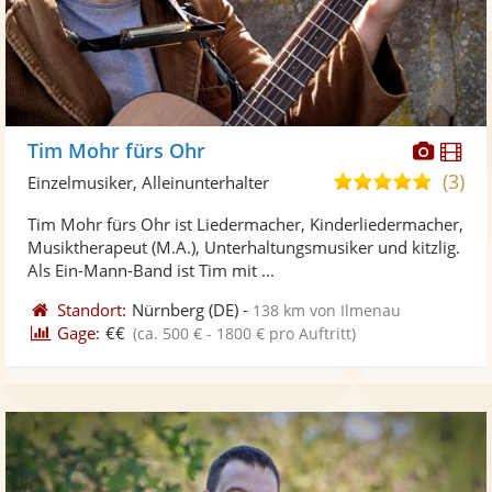
Diese
Di
Tim Mohr fürs Ohr
Künst
Kü
(3)
5,0
Einzelmusiker, Alleinunterhalter
stellt
ste
von
Tim Mohr fürs Ohr ist Liedermacher, Kinderliedermacher,
Fotos
Vi
5
Musiktherapeut (M.A.), Unterhaltungsmusiker und kitzlig.
bereit
ber
Sternen
Als Ein-Mann-Band ist Tim mit ...
Standort:
Nürnberg
(DE)
-
138 km von Ilmenau
Gage:
€€
(ca. 500 € - 1800 € pro Auftritt)