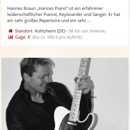
stellt
ste
Hannes Braun „Hannes Piano“ ist ein erfahrener
Fotos
Vi
leidenschaftlicher Pianist, Keyboarder und Sänger. Er hat
bereit
ber
ein sehr großes Repertoire und ein sehr ...
Standort:
Kolitzheim
(DE)
-
98 km von Ilmenau
Gage:
€
(bis ca. 500 € pro Auftritt)