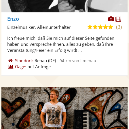
Diese
Di
Enzo
Künst
Kü
(3)
5,0
Einzelmusiker, Alleinunterhalter
stellt
ste
von
Ich freue mich, daß Sie mich auf dieser Seite gefunden
Fotos
Vi
5
haben und verspreche Ihnen, alles zu geben, daß Ihre
bereit
ber
Sternen
Veranstaltung/Feier ein Erfolg wird! ...
Standort:
Rehau
(DE)
-
94 km von Ilmenau
Gage:
auf Anfrage