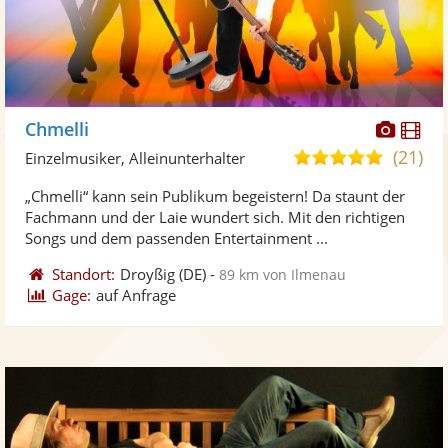
Diese
Di
Chmelli
Künst
Kü
(21)
5,0
Einzelmusiker, Alleinunterhalter
stellt
ste
von
„Chmelli“ kann sein Publikum begeistern! Da staunt der
Fotos
Vi
5
Fachmann und der Laie wundert sich. Mit den richtigen
bereit
ber
Sternen
Songs und dem passenden Entertainment ...
Standort:
Droyßig
(DE)
-
89 km von Ilmenau
Gage:
auf Anfrage