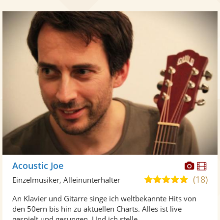
Diese
Di
Acoustic Joe
Künst
Kü
(18)
5,0
Einzelmusiker, Alleinunterhalter
stellt
ste
von
An Klavier und Gitarre singe ich weltbekannte Hits von
Fotos
Vi
5
den 50ern bis hin zu aktuellen Charts. Alles ist live
bereit
ber
Sternen
gespielt und gesungen. Und ich stelle ...