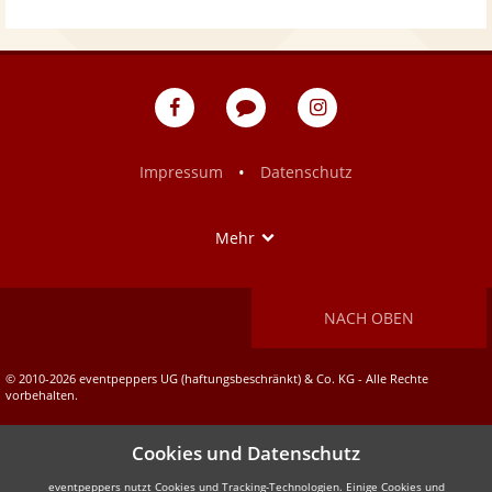
eventpeppers
Blog
eventpeppers
auf
auf
Facebook
Instagram
•
Impressum
Datenschutz
Show
Mehr
NACH OBEN
© 2010-2026 eventpeppers UG (haftungsbeschränkt) & Co. KG - Alle Rechte
vorbehalten.
Cookies und Datenschutz
eventpeppers nutzt Cookies und Tracking-Technologien. Einige Cookies und