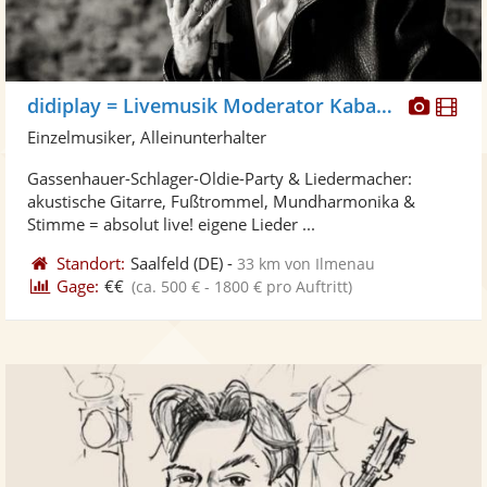
Diese
Di
didiplay = Livemusik Moderator Kabarett
Künst
Kü
Einzelmusiker, Alleinunterhalter
stellt
ste
Gassenhauer-Schlager-Oldie-Party & Liedermacher:
Fotos
Vi
akustische Gitarre, Fußtrommel, Mundharmonika &
bereit
ber
Stimme = absolut live! eigene Lieder ...
Standort:
Saalfeld
(DE)
-
33 km von Ilmenau
Gage:
€€
(ca. 500 € - 1800 € pro Auftritt)