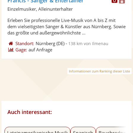
Francis - Sänger & Entertainer
Künst
Kü
Einzelmusiker, Alleinunterhalter
stellt
ste
Erleben Sie professionelle Live-Musik von A bis Z mit
Fotos
Vi
dem vielseitigsten Sänger & Künstler aus Nürnberg. Sowie
bereit
ber
das größte und außergewöhnlichste ...
Standort:
Nürnberg
(DE)
-
138 km von Ilmenau
Gage:
auf Anfrage
Informationen zum Ranking dieser Liste
Auch interessant:
Lateinamerikanische Musik
Spanisch
Bauchredner