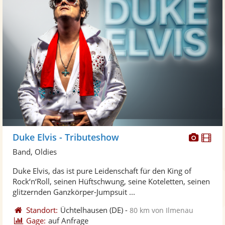
Diese
Di
Duke Elvis - Tributeshow
Künst
Kü
Band, Oldies
stellt
ste
Duke Elvis, das ist pure Leidenschaft für den King of
Fotos
Vi
Rock‘n‘Roll, seinen Hüftschwung, seine Koteletten, seinen
bereit
ber
glitzernden Ganzkörper-Jumpsuit ...
Standort:
Üchtelhausen
(DE)
-
80 km von Ilmenau
Gage:
auf Anfrage