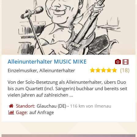
Diese
Di
Alleinunterhalter MUSIC MIKE
Künst
Kü
(18)
5,0
Einzelmusiker, Alleinunterhalter
stellt
ste
von
Von der Solo-Besetzung als Alleinunterhalter, übers Duo
Fotos
Vi
5
bis zum Quartett (incl. Sängerin) buchbar und bereits seit
bereit
ber
Sternen
vielen Jahren auf zahlreichen ...
Standort:
Glauchau
(DE)
-
116 km von Ilmenau
Gage:
auf Anfrage