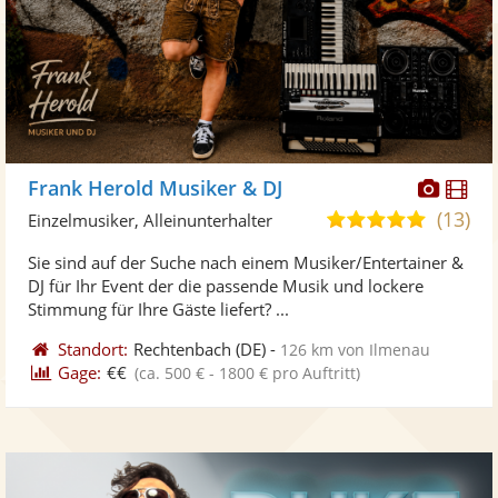
Diese
Di
Frank Herold Musiker & DJ
Künst
Kü
(13)
4,9
Einzelmusiker, Alleinunterhalter
stellt
ste
von
Sie sind auf der Suche nach einem Musiker/Entertainer &
Fotos
Vi
5
DJ für Ihr Event der die passende Musik und lockere
bereit
ber
Sternen
Stimmung für Ihre Gäste liefert? ...
Standort:
Rechtenbach
(DE)
-
126 km von Ilmenau
Gage:
€€
(ca. 500 € - 1800 € pro Auftritt)