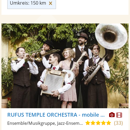
Umkreis: 150 km zurücksetzen
Umkreis: 150 km
Diese
Di
RUFUS TEMPLE ORCHESTRA - mobile Band
Künst
Kü
(33)
5,0
Ensemble/Musikgruppe, Jazz-Ensemble
stellt
ste
von