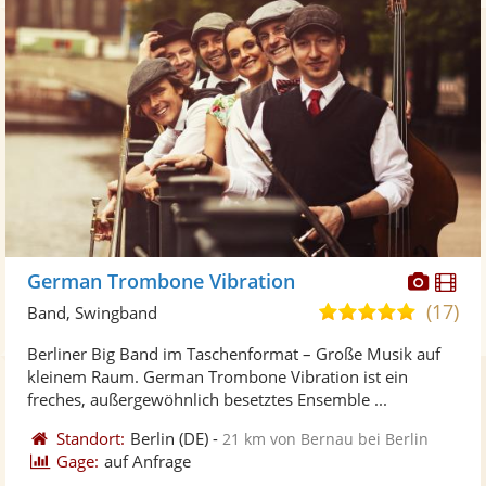
Diese
Di
German Trombone Vibration
Künst
Kü
(17)
5,0
Band, Swingband
stellt
ste
von
Berliner Big Band im Taschenformat – Große Musik auf
Fotos
Vi
5
kleinem Raum. German Trombone Vibration ist ein
bereit
ber
Sternen
freches, außergewöhnlich besetztes Ensemble ...
Standort:
Berlin
(DE)
-
21 km von Bernau bei Berlin
Gage:
auf Anfrage