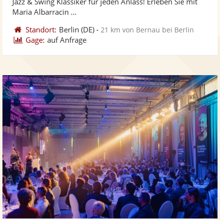
Jazz & Swing Klassiker für jeden Anlass! Erleben Sie mit
bereit
ber
Sternen
Maria Albarracin ...
Standort:
Berlin
(DE)
-
21 km von Bernau bei Berlin
Gage:
auf Anfrage