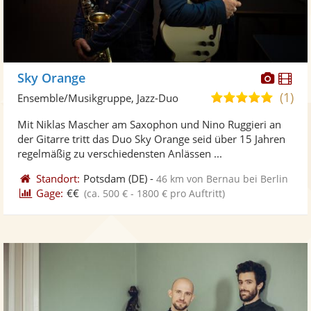
Diese
Di
Sky Orange
Künst
Kü
(1)
5,0
Ensemble/Musikgruppe, Jazz-Duo
stellt
ste
von
Mit Niklas Mascher am Saxophon und Nino Ruggieri an
Fotos
Vi
5
der Gitarre tritt das Duo Sky Orange seid über 15 Jahren
bereit
ber
Sternen
regelmäßig zu verschiedensten Anlässen ...
Standort:
Potsdam
(DE)
-
46 km von Bernau bei Berlin
Gage:
€€
(ca. 500 € - 1800 € pro Auftritt)