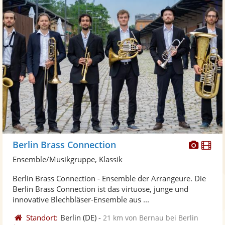
Diese
Di
Berlin Brass Connection
Künst
Kü
Ensemble/Musikgruppe, Klassik
stellt
ste
Berlin Brass Connection - Ensemble der Arrangeure. Die
Fotos
Vi
Berlin Brass Connection ist das virtuose, junge und
bereit
ber
innovative Blechbläser-Ensemble aus ...
Standort:
Berlin
(DE)
-
21 km von Bernau bei Berlin