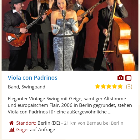
Diese
Di
Viola con Padrinos
Künst
Kü
(3)
5,0
Band, Swingband
stellt
ste
von
Eleganter Vintage-Swing mit Geige, samtiger Altstimme
Fotos
Vi
5
und europäischem Flair. 2006 in Berlin gegründet, stehen
bereit
ber
Sternen
Viola con Padrinos für eine außergewöhnliche ...
Standort:
Berlin
(DE)
-
21 km von Bernau bei Berlin
Gage:
auf Anfrage