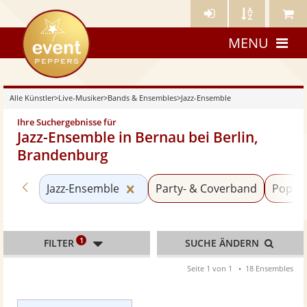
Künstler-
Künstler
Meine
eventpeppers
Login
A-
Künstle
MENU
Z
Alle Künstler
>
Live-Musiker
>
Bands & Ensembles
>
Jazz-Ensemble
Ihre Suchergebnisse für
Jazz-Ensemble in Bernau bei Berlin,
Brandenburg
Zurück zu «Bands & Ensembles»
Kategorie «Jazz-Ensemble» zurü
Jazz-Ensemble
Party- & Coverband
Pop
1
FILTER
SUCHE ÄNDERN
Seite 1 von 1
18 Ensembles