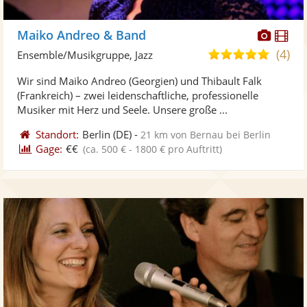
Diese
Di
Maiko Andreo & Band
Künst
Kü
(4)
5,0
Ensemble/Musikgruppe, Jazz
stellt
ste
von
Wir sind Maiko Andreo (Georgien) und Thibault Falk
Fotos
Vi
5
(Frankreich) – zwei leidenschaftliche, professionelle
bereit
ber
Sternen
Musiker mit Herz und Seele. Unsere große ...
Standort:
Berlin
(DE)
-
21 km von Bernau bei Berlin
Gage:
€€
(ca. 500 € - 1800 € pro Auftritt)