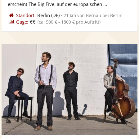
bereit
ber
Sternen
erscheint The Big Five. auf der europäischen ...
Standort:
Berlin
(DE)
-
21 km von Bernau bei Berlin
Gage:
€€
(ca. 500 € - 1800 € pro Auftritt)