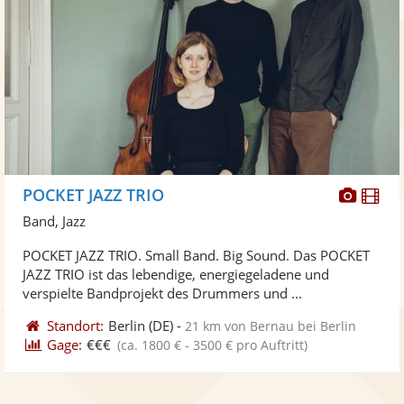
Diese
Di
POCKET JAZZ TRIO
Künst
Kü
Band, Jazz
stellt
ste
POCKET JAZZ TRIO. Small Band. Big Sound. Das POCKET
Fotos
Vi
JAZZ TRIO ist das lebendige, energiegeladene und
bereit
ber
verspielte Bandprojekt des Drummers und ...
Standort:
Berlin
(DE)
-
21 km von Bernau bei Berlin
Gage:
€€€
(ca. 1800 € - 3500 € pro Auftritt)