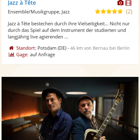
Diese
Di
Jazz à Tête
Künst
Kü
(2)
5,0
Ensemble/Musikgruppe, Jazz
stellt
ste
von
Jazz à Tête bestechen durch ihre Vielseitigkeit... Nicht nur
Fotos
Vi
5
durch das Spiel auf dem Instrument der studierten und
bereit
ber
Sternen
langjährig live agierenden ...
Standort:
Potsdam
(DE)
-
46 km von Bernau bei Berlin
Gage:
auf Anfrage