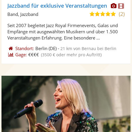
Diese
Di
Jazzband für exklusive Veranstaltungen
Künst
Kü
(2)
5,0
Band, Jazzband
stellt
ste
von
Seit 2007 begleitet Jazz Royal Firmenevents, Galas und
Fotos
Vi
5
Empfänge mit ausgewählten Musikern und über 1.500
bereit
ber
Sternen
Veranstaltungen Erfahrung. Eine besondere ...
Standort:
Berlin
(DE)
-
21 km von Bernau bei Berlin
Gage:
€€€€
(3500 € oder mehr pro Auftritt)