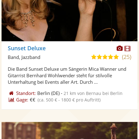
Diese
Di
Sunset Deluxe
Künst
Kü
(25)
5,0
Band, Jazzband
stellt
ste
von
Die Band Sunset Deluxe um Sängerin Mica Wanner und
Fotos
Vi
5
Gitarrist Bernhard Wohlwender steht für stilvolle
bereit
ber
Sternen
Unterhaltung bei Events aller Art. Durch ...
Standort:
Berlin
(DE)
-
21 km von Bernau bei Berlin
Gage:
€€
(ca. 500 € - 1800 € pro Auftritt)