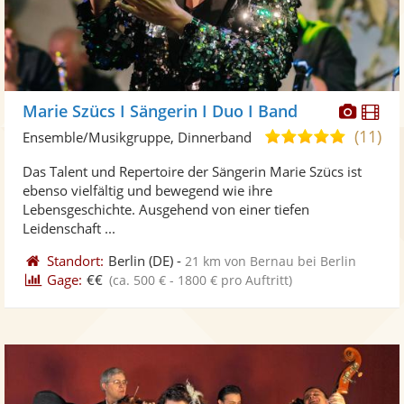
Diese
Di
Marie Szücs I Sängerin I Duo I Band
Künst
Kü
(11)
5,0
Ensemble/Musikgruppe, Dinnerband
stellt
ste
von
Das Talent und Repertoire der Sängerin Marie Szücs ist
Fotos
Vi
5
ebenso vielfältig und bewegend wie ihre
bereit
ber
Sternen
Lebensgeschichte. Ausgehend von einer tiefen
Leidenschaft ...
Standort:
Berlin
(DE)
-
21 km von Bernau bei Berlin
Gage:
€€
(ca. 500 € - 1800 € pro Auftritt)