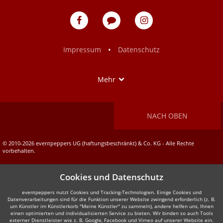
eventpeppers
Blog
eventpeppers
auf
auf
Facebook
Instagram
•
Impressum
Datenschutz
Show
Mehr
NACH OBEN
© 2010-2026 eventpeppers UG (haftungsbeschränkt) & Co. KG - Alle Rechte
vorbehalten.
Cookies und Datenschutz
eventpeppers nutzt Cookies und Tracking-Technologien. Einige Cookies und
Datenverarbeitungen sind für die Funktion unserer Website zwingend erforderlich (z. B.
um Künstler im Künstlerkorb "Meine Künstler" zu sammeln), andere helfen uns, Ihnen
einen optimierten und individualisierten Service zu bieten. Wir binden so auch Tools
externer Dienstleister wie z. B. Google, Facebook und Vimeo auf unserer Website ein.