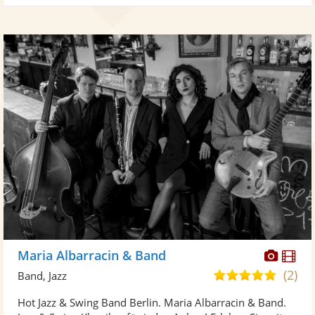
Diese
Di
Maria Albarracin & Band
Künst
Kü
(2)
5,0
Band, Jazz
stellt
ste
von
Hot Jazz & Swing Band Berlin. Maria Albarracin & Band.
Fotos
Vi
5