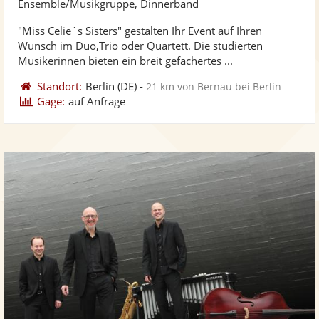
Ensemble/Musikgruppe, Dinnerband
stellt
ste
"Miss Celie´s Sisters" gestalten Ihr Event auf Ihren
Fotos
Vi
Wunsch im Duo,Trio oder Quartett. Die studierten
bereit
ber
Musikerinnen bieten ein breit gefächertes ...
Standort:
Berlin
(DE)
-
21 km von Bernau bei Berlin
Gage:
auf Anfrage