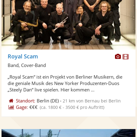
Diese
Di
Royal Scam
Künst
Kü
Band, Cover-Band
stellt
ste
„Royal Scam“ ist ein Projekt von Berliner Musikern, die
Fotos
Vi
die geniale Musik des New Yorker Produzenten-Duos
bereit
ber
„Steely Dan“ live spielen. Hier kommen ...
Standort:
Berlin
(DE)
-
21 km von Bernau bei Berlin
Gage:
€€€
(ca. 1800 € - 3500 € pro Auftritt)