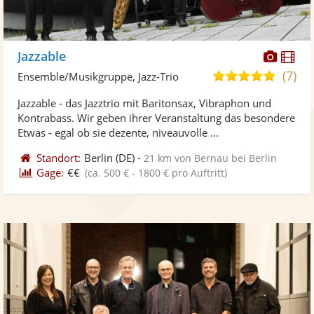
Diese
Di
Jazzable
Künst
Kü
(7)
5,0
Ensemble/Musikgruppe, Jazz-Trio
stellt
ste
von
Jazzable - das Jazztrio mit Baritonsax, Vibraphon und
Fotos
Vi
5
Kontrabass. Wir geben ihrer Veranstaltung das besondere
bereit
ber
Sternen
Etwas - egal ob sie dezente, niveauvolle ...
Standort:
Berlin
(DE)
-
21 km von Bernau bei Berlin
Gage:
€€
(ca. 500 € - 1800 € pro Auftritt)