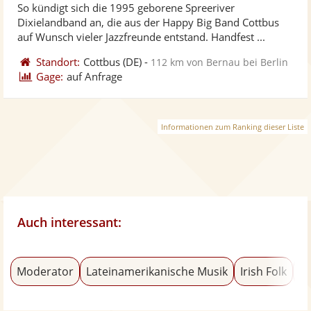
So kündigt sich die 1995 geborene Spreeriver
Fotos
Vi
5
Dixielandband an, die aus der Happy Big Band Cottbus
bereit
ber
Sternen
auf Wunsch vieler Jazzfreunde entstand. Handfest ...
Standort:
Cottbus
(DE)
-
112 km von Bernau bei Berlin
Gage:
auf Anfrage
Informationen zum Ranking dieser Liste
Auch interessant:
Moderator
Lateinamerikanische Musik
Irish Folk
Re