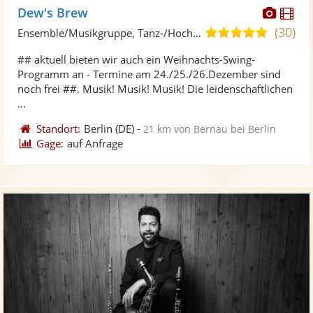
Diese
Di
Dew's Brew
Künst
Kü
(30)
5,0
Ensemble/Musikgruppe, Tanz-/Hochzeitsband • Live-Musiker
stellt
ste
von
## aktuell bieten wir auch ein Weihnachts-Swing-
Fotos
Vi
5
Programm an - Termine am 24./25./26.Dezember sind
bereit
ber
Sternen
noch frei ##. Musik! Musik! Musik! Die leidenschaftlichen
...
Standort:
Berlin
(DE)
-
21 km von Bernau bei Berlin
Gage:
auf Anfrage