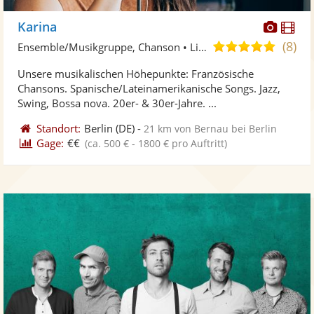
Diese
Di
Karina
Künst
Kü
(8)
5,0
Ensemble/Musikgruppe, Chanson • Live-Musiker
stellt
ste
von
Unsere musikalischen Höhepunkte: Französische
Fotos
Vi
5
Chansons. Spanische/Lateinamerikanische Songs. Jazz,
bereit
ber
Sternen
Swing, Bossa nova. 20er- & 30er-Jahre. ...
Standort:
Berlin
(DE)
-
21 km von Bernau bei Berlin
Gage:
€€
(ca. 500 € - 1800 € pro Auftritt)