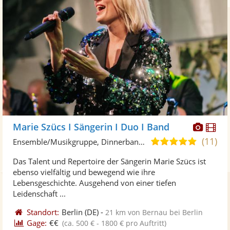
Diese
Di
Marie Szücs I Sängerin I Duo I Band
Künst
Kü
(11)
5,0
Ensemble/Musikgruppe, Dinnerband • Live-Musiker
stellt
ste
von
Das Talent und Repertoire der Sängerin Marie Szücs ist
Fotos
Vi
5
ebenso vielfältig und bewegend wie ihre
bereit
ber
Sternen
Lebensgeschichte. Ausgehend von einer tiefen
Leidenschaft ...
Standort:
Berlin
(DE)
-
21 km von Bernau bei Berlin
Gage:
€€
(ca. 500 € - 1800 € pro Auftritt)