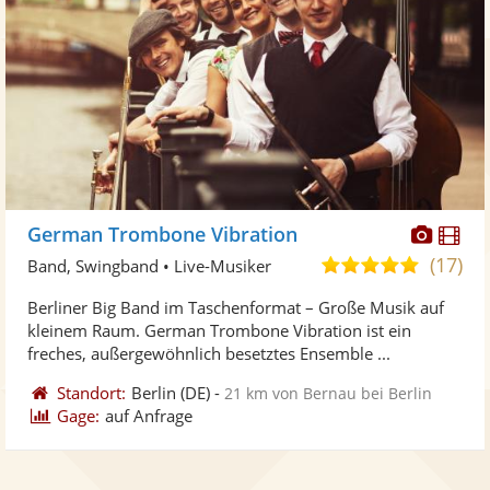
Diese
Di
German Trombone Vibration
Künst
Kü
(17)
5,0
Band, Swingband • Live-Musiker
stellt
ste
von
Berliner Big Band im Taschenformat – Große Musik auf
Fotos
Vi
5
kleinem Raum. German Trombone Vibration ist ein
bereit
ber
Sternen
freches, außergewöhnlich besetztes Ensemble ...
Standort:
Berlin
(DE)
-
21 km von Bernau bei Berlin
Gage:
auf Anfrage