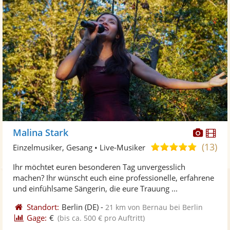
Diese
Di
Malina Stark
Künst
Kü
(13)
5,0
Einzelmusiker, Gesang • Live-Musiker
stellt
ste
von
Ihr möchtet euren besonderen Tag unvergesslich
Fotos
Vi
5
machen? Ihr wünscht euch eine professionelle, erfahrene
bereit
ber
Sternen
und einfühlsame Sängerin, die eure Trauung ...
Standort:
Berlin
(DE)
-
21 km von Bernau bei Berlin
Gage:
€
(bis ca. 500 € pro Auftritt)