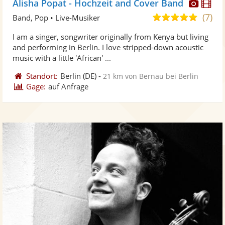
Diese
Di
Alisha Popat - Hochzeit and Cover Band
Künst
Kü
(7)
5,0
Band, Pop • Live-Musiker
stellt
ste
von
I am a singer, songwriter originally from Kenya but living
Fotos
Vi
5
and performing in Berlin. I love stripped-down acoustic
bereit
ber
Sternen
music with a little 'African' ...
Standort:
Berlin
(DE)
-
21 km von Bernau bei Berlin
Gage:
auf Anfrage