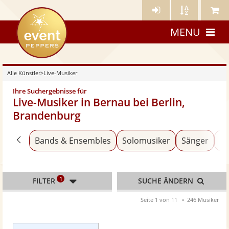
Künstler-
Künstler
Meine
eventpeppers
Login
A-
Künstle
MENU
Z
Alle Künstler
>
Live-Musiker
Ihre Suchergebnisse für
Live-Musiker in Bernau bei Berlin,
Brandenburg
Zurück zu «Alle Künstler»
Bands & Ensembles
Solomusiker
Sänger
An
1
FILTER
SUCHE ÄNDERN
Seite 1 von 11
246 Musiker