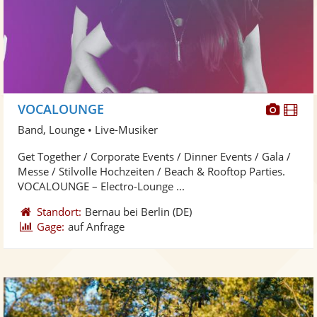
Diese
Di
VOCALOUNGE
Künst
Kü
Band, Lounge • Live-Musiker
stellt
ste
Get Together / Corporate Events / Dinner Events / Gala /
Fotos
Vi
Messe / Stilvolle Hochzeiten / Beach & Rooftop Parties.
bereit
ber
VOCALOUNGE – Electro-Lounge ...
Standort:
Bernau bei Berlin
(DE)
Gage:
auf Anfrage