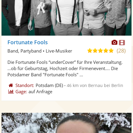
Diese
Di
Fortunate Fools
Künst
Kü
(28)
5,0
Band, Partyband • Live-Musiker
stellt
ste
von
Die Fortunate Fools “underCover” für Ihre Veranstaltung.
Fotos
Vi
5
…ob für Geburtstag, Hochzeit oder Firmenevent…. Die
bereit
ber
Sternen
Potsdamer Band "Fortunate Fools" ...
Standort:
Potsdam
(DE)
-
46 km von Bernau bei Berlin
Gage:
auf Anfrage