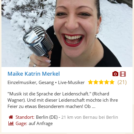
Diese
Di
Maike Katrin Merkel
Künst
Kü
(21)
5,0
Einzelmusiker, Gesang • Live-Musiker
stellt
ste
von
"Musik ist die Sprache der Leidenschaft." (Richard
Fotos
Vi
5
Wagner). Und mit dieser Leidenschaft möchte ich Ihre
bereit
ber
Sternen
Feier zu etwas Besonderem machen! Ob ...
Standort:
Berlin
(DE)
-
21 km von Bernau bei Berlin
Gage:
auf Anfrage