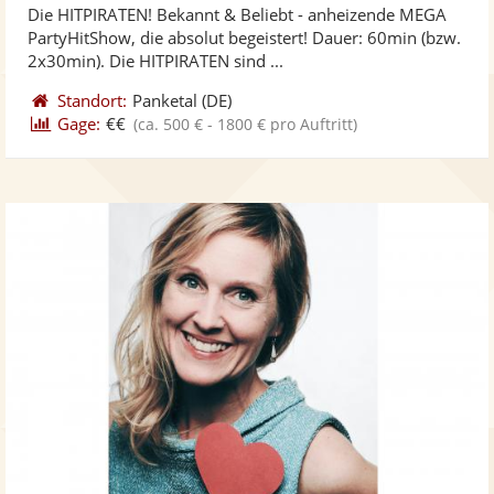
Die HITPIRATEN! Bekannt & Beliebt - anheizende MEGA
Fotos
Vi
5
PartyHitShow, die absolut begeistert! Dauer: 60min (bzw.
bereit
ber
Sternen
2x30min). Die HITPIRATEN sind ...
Standort:
Panketal
(DE)
Gage:
€€
(ca. 500 € - 1800 € pro Auftritt)