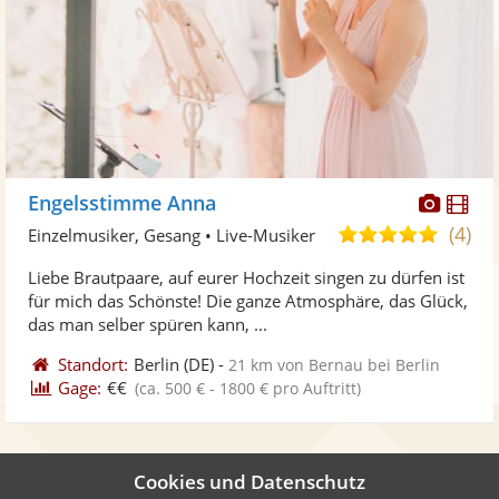
Diese
Di
Engelsstimme Anna
Künst
Kü
(4)
5,0
Einzelmusiker, Gesang • Live-Musiker
stellt
ste
von
Liebe Brautpaare, auf eurer Hochzeit singen zu dürfen ist
Fotos
Vi
5
für mich das Schönste! Die ganze Atmosphäre, das Glück,
bereit
ber
Sternen
das man selber spüren kann, ...
Standort:
Berlin
(DE)
-
21 km von Bernau bei Berlin
Gage:
€€
(ca. 500 € - 1800 € pro Auftritt)
Informationen zum Ranking dieser Liste
Cookies und Datenschutz