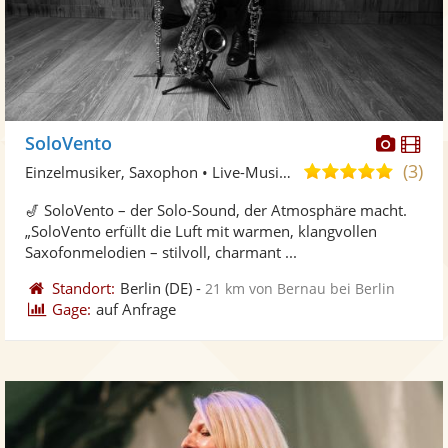
Diese
Di
SoloVento
Künst
Kü
(3)
5,0
Einzelmusiker, Saxophon • Live-Musiker
stellt
ste
von
🎷 SoloVento – der Solo-Sound, der Atmosphäre macht.
Fotos
Vi
5
„SoloVento erfüllt die Luft mit warmen, klangvollen
bereit
ber
Sternen
Saxofonmelodien – stilvoll, charmant ...
Standort:
Berlin
(DE)
-
21 km von Bernau bei Berlin
Gage:
auf Anfrage