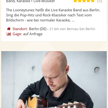
(5)
5,0
Band, Karaoke • Live-Musiker
stellt
ste
von
The Looneytunez heißt die Live Karaoke Band aus Berlin.
Fotos
Vi
5
Sing die Pop-Hits und Rock-Klassiker nach Text vom
bereit
ber
Sternen
Bildschirm - wie bei normaler Karaoke, ...
Standort:
Berlin
(DE)
-
21 km von Bernau bei Berlin
Gage:
auf Anfrage