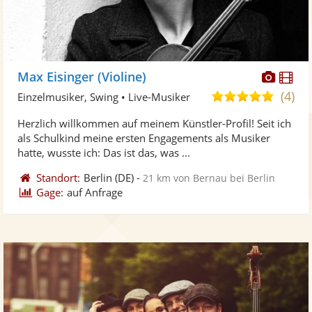
Diese
Di
Max Eisinger (Violine)
Künst
Kü
(4)
5,0
Einzelmusiker, Swing • Live-Musiker
stellt
ste
von
Herzlich willkommen auf meinem Künstler-Profil! Seit ich
Fotos
Vi
5
als Schulkind meine ersten Engagements als Musiker
bereit
ber
Sternen
hatte, wusste ich: Das ist das, was ...
Standort:
Berlin
(DE)
-
21 km von Bernau bei Berlin
Gage:
auf Anfrage