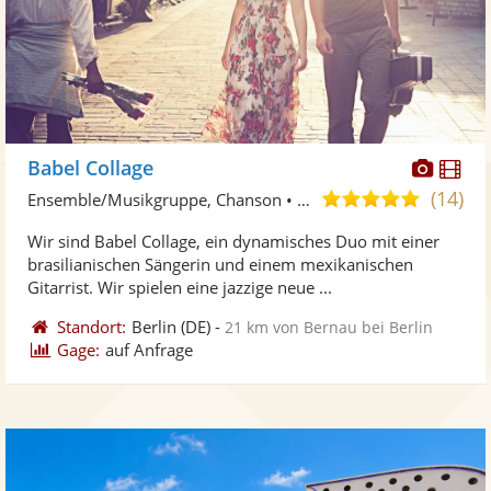
Diese
Di
Babel Collage
Künst
Kü
(14)
5,0
Ensemble/Musikgruppe, Chanson • Live-Musiker
stellt
ste
von
Wir sind Babel Collage, ein dynamisches Duo mit einer
Fotos
Vi
5
brasilianischen Sängerin und einem mexikanischen
bereit
ber
Sternen
Gitarrist. Wir spielen eine jazzige neue ...
Standort:
Berlin
(DE)
-
21 km von Bernau bei Berlin
Gage:
auf Anfrage