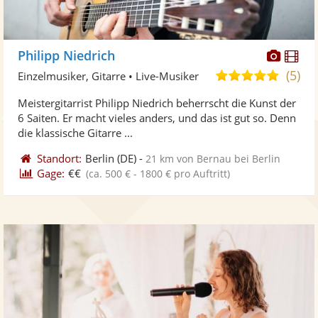
Diese
Di
Philipp Niedrich
Künst
Kü
(5)
5,0
Einzelmusiker, Gitarre • Live-Musiker
stellt
ste
von
Meistergitarrist Philipp Niedrich beherrscht die Kunst der
Fotos
Vi
5
6 Saiten. Er macht vieles anders, und das ist gut so. Denn
bereit
ber
Sternen
die klassische Gitarre ...
Standort:
Berlin
(DE)
-
21 km von Bernau bei Berlin
Gage:
€€
(ca. 500 € - 1800 € pro Auftritt)