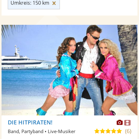
Umkreis: 150 km zurücksetzen
Umkreis: 150 km
Diese
Di
DIE HITPIRATEN!
Künst
Kü
(6)
4,9
Band, Partyband • Live-Musiker
stellt
ste
von