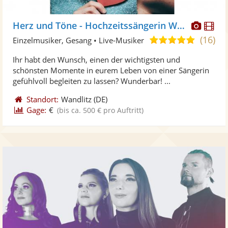
Diese
Di
Herz und Töne - Hochzeitssängerin Wiebke
Künst
Kü
(16)
5,0
Einzelmusiker, Gesang • Live-Musiker
stellt
ste
von
Ihr habt den Wunsch, einen der wichtigsten und
Fotos
Vi
5
schönsten Momente in eurem Leben von einer Sängerin
bereit
ber
Sternen
gefühlvoll begleiten zu lassen? Wunderbar! ...
Standort:
Wandlitz
(DE)
Gage:
€
(bis ca. 500 € pro Auftritt)