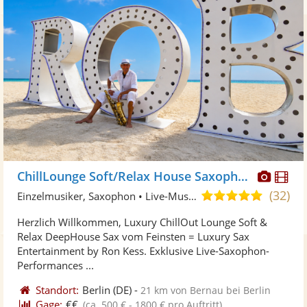
Diese
Di
ChillLounge Soft/Relax House Saxophonist
Künst
Kü
(32)
5,0
Einzelmusiker, Saxophon • Live-Musiker
stellt
ste
von
Herzlich Willkommen, Luxury ChillOut Lounge Soft &
Fotos
Vi
5
Relax DeepHouse Sax vom Feinsten = Luxury Sax
bereit
ber
Sternen
Entertainment by Ron Kess. Exklusive Live-Saxophon-
Performances ...
Standort:
Berlin
(DE)
-
21 km von Bernau bei Berlin
Gage:
€€
(ca. 500 € - 1800 € pro Auftritt)