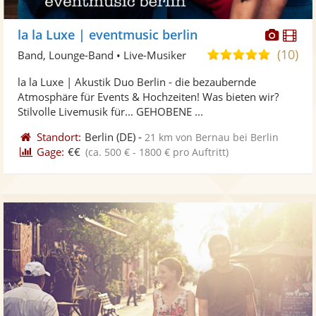
Diese
Di
la la Luxe | eventmusic berlin
Künst
Kü
(10)
5,0
Band, Lounge-Band • Live-Musiker
stellt
ste
von
la la Luxe | Akustik Duo Berlin - die bezaubernde
Fotos
Vi
5
Atmosphäre für Events & Hochzeiten! Was bieten wir?
bereit
ber
Sternen
Stilvolle Livemusik für... GEHOBENE ...
Standort:
Berlin
(DE)
-
21 km von Bernau bei Berlin
Gage:
€€
(ca. 500 € - 1800 € pro Auftritt)