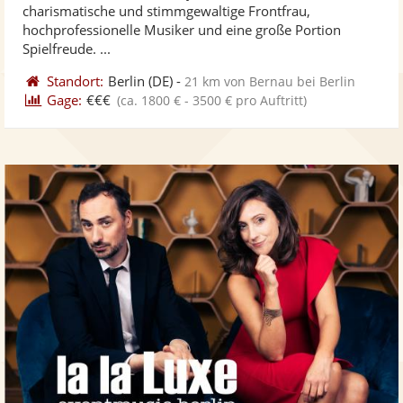
5
charismatische und stimmgewaltige Frontfrau,
bereit
ber
Sternen
hochprofessionelle Musiker und eine große Portion
Spielfreude. ...
Standort:
Berlin
(DE)
-
21 km von Bernau bei Berlin
Gage:
€€€
(ca. 1800 € - 3500 € pro Auftritt)