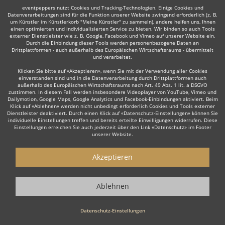
eventpeppers nutzt Cookies und Tracking-Technologien. Einige Cookies und
Datenverarbeitungen sind für die Funktion unserer Website zwingend erforderlich (z. B.
Weiter
um Künstler im Künstlerkorb "Meine Künstler" zu sammeln), andere helfen uns, Ihnen
einen optimierten und individualisierten Service zu bieten. Wir binden so auch Tools
externer Dienstleister wie z. B. Google, Facebook und Vimeo auf unserer Website ein.
Durch die Einbindung dieser Tools werden personenbezogene Daten an
Drittplattformen - auch außerhalb des Europäischen Wirtschaftsraums - übermittelt
und verarbeitet.
Klicken Sie bitte auf «Akzeptieren», wenn Sie mit der Verwendung aller Cookies
einverstanden sind und in die Datenverarbeitung durch Drittplattformen auch
Manche dieser Live-Musiker bieten ihre Dienste auch in
außerhalb des Europäischen Wirtschaftsraums nach Art. 49 Abs. 1 lit. a DSGVO
zustimmen. In diesem Fall werden insbesondere Videoplayer von YouTube, Vimeo und
der Umgebung an, z. B. in
Oranienburg
,
Fürstenwalde
,
Dailymotion, Google Maps, Google Analytics und Facebook-Einbindungen aktiviert. Beim
Strausberg
,
Hohen Neuendorf
,
Hennigsdorf
,
Rathenow
,
Klick auf «Ablehnen» werden nicht unbedingt erforderlich Cookies und Tools externer
Dienstleister deaktiviert. Durch einen Klick auf «Datenschutz-Einstellungen» können Sie
Eisenhüttenstadt
oder
Neustrelitz
.
individuelle Einstellungen treffen und bereits erteilte Einwilligungen widerrufen. Diese
Einstellungen erreichen Sie auch jederzeit über den Link «Datenschutz» im Footer
unserer Website.
Akzeptieren
Ablehnen
Live-Musiker gesucht?
Datenschutz-Einstellungen
Sie sind auf der Suche nach einem Live Musiker, der Ihr Event zu