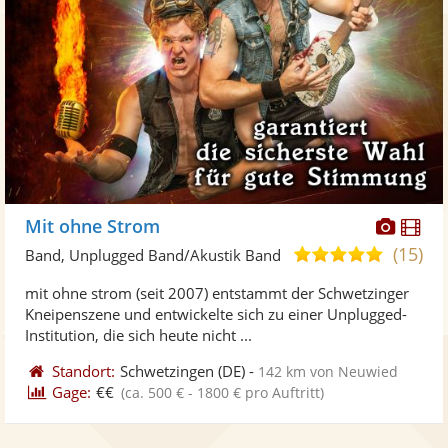
Diese
Di
Mit ohne Strom
Künst
Kü
(15)
4,9
Band, Unplugged Band/Akustik Band
stellt
ste
von
mit ohne strom (seit 2007) entstammt der Schwetzinger
Fotos
Vi
5
Kneipenszene und entwickelte sich zu einer Unplugged-
bereit
ber
Sternen
Institution, die sich heute nicht ...
Standort:
Schwetzingen
(DE)
-
142 km von Neuwied
Gage:
€€
(ca. 500 € - 1800 € pro Auftritt)