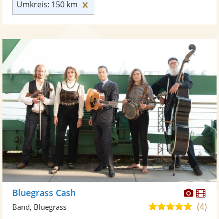
Umkreis: 150 km zurücksetzen
Umkreis: 150 km
Diese
Di
Bluegrass Cash
Künst
Kü
(4)
4,9
Band, Bluegrass
stellt
ste
von