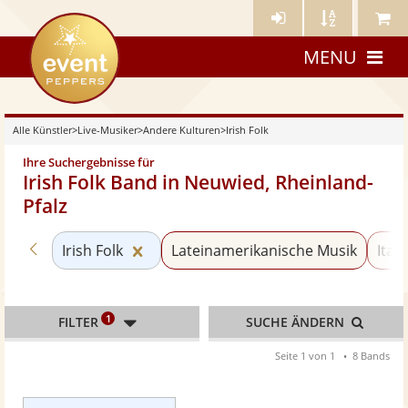
Künstler-
Künstler
Meine
eventpeppers
Login
A-
Künstle
MENU
Z
Alle Künstler
>
Live-Musiker
>
Andere Kulturen
>
Irish Folk
Ihre Suchergebnisse für
Irish Folk Band in Neuwied, Rheinland-
Pfalz
Zurück zu «Andere Kulturen»
Kategorie «Irish Folk» zurücksetzen
Irish Folk
Lateinamerikanische Musik
Ital
1
FILTER
SUCHE ÄNDERN
Seite 1 von 1
8 Bands