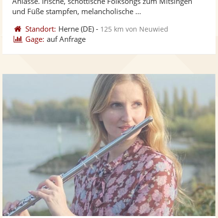
Anlässe. Irische, schottische Folksongs zum Mitsingen
bereit
ber
Sternen
und Füße stampfen, melancholische ...
Standort:
Herne
(DE)
-
125 km von Neuwied
Gage:
auf Anfrage