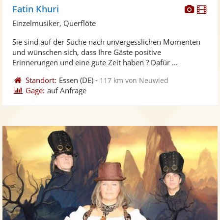
Diese
Di
Fatin Khuri
Künst
Kü
Einzelmusiker, Querflöte
stellt
ste
Sie sind auf der Suche nach unvergesslichen Momenten
Fotos
Vi
und wünschen sich, dass Ihre Gäste positive
bereit
ber
Erinnerungen und eine gute Zeit haben ? Dafür ...
Standort:
Essen
(DE)
-
117 km von Neuwied
Gage:
auf Anfrage