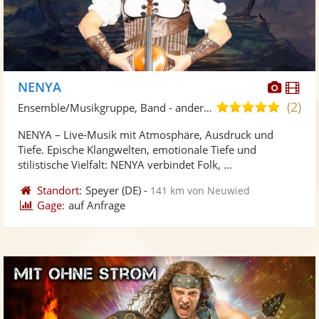
Diese
Di
NENYA
Künst
Kü
(2)
4,9
Ensemble/Musikgruppe, Band - andere Kulturen
stellt
ste
von
NENYA – Live-Musik mit Atmosphäre, Ausdruck und
Fotos
Vi
5
Tiefe. Epische Klangwelten, emotionale Tiefe und
bereit
ber
Sternen
stilistische Vielfalt: NENYA verbindet Folk, ...
Standort:
Speyer
(DE)
-
141 km von Neuwied
Gage:
auf Anfrage