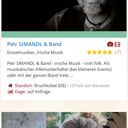
Diese
Di
Petr SIMANDL & Band
Künst
Kü
(7)
5,0
Einzelmusiker, Irische Musik
stellt
ste
von
Petr SIMANDL & Band - irische Musik - irish folk. Als
Fotos
Vi
5
musikalischer Alleinunterhalter (bei kleineren Events)
bereit
ber
Sternen
oder mit der ganzen Band trete ...
Standort:
Bruchköbel
(DE)
-
107 km von Neuwied
Gage:
auf Anfrage