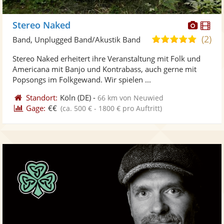
Diese
Di
Stereo Naked
Künst
Kü
(2)
5,0
Band, Unplugged Band/Akustik Band
stellt
ste
von
Stereo Naked erheitert ihre Veranstaltung mit Folk und
Fotos
Vi
5
Americana mit Banjo und Kontrabass, auch gerne mit
bereit
ber
Sternen
Popsongs im Folkgewand. Wir spielen ...
Standort:
Köln
(DE)
-
66 km von Neuwied
Gage:
€€
(ca. 500 € - 1800 € pro Auftritt)