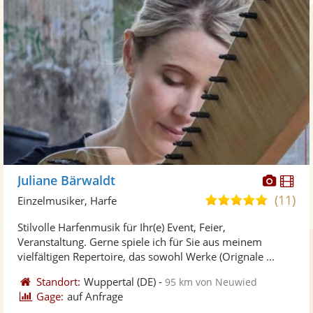
Diese
Di
Juliane Bärwaldt
Künst
Kü
(11)
5,0
Einzelmusiker, Harfe
stellt
ste
von
Stilvolle Harfenmusik für Ihr(e) Event, Feier,
Fotos
Vi
5
Veranstaltung. Gerne spiele ich für Sie aus meinem
bereit
ber
Sternen
vielfältigen Repertoire, das sowohl Werke (Orignale ...
Standort:
Wuppertal
(DE)
-
95 km von Neuwied
Gage:
auf Anfrage