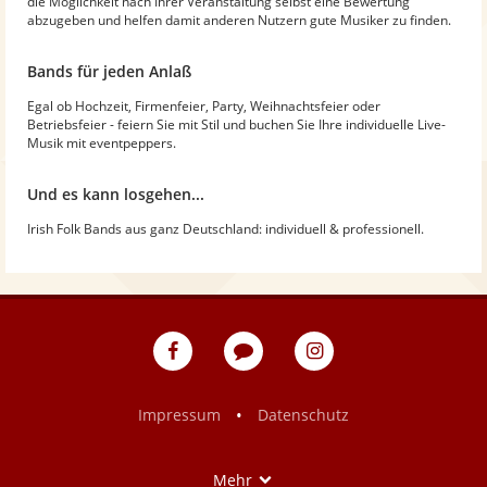
die Möglichkeit nach Ihrer Veranstaltung selbst eine Bewertung
abzugeben und helfen damit anderen Nutzern gute Musiker zu finden.
Bands für jeden Anlaß
Egal ob Hochzeit, Firmenfeier, Party, Weihnachtsfeier oder
Betriebsfeier - feiern Sie mit Stil und buchen Sie Ihre individuelle Live-
Musik mit eventpeppers.
Und es kann losgehen...
Irish Folk Bands aus ganz Deutschland: individuell & professionell.
eventpeppers
Blog
eventpeppers
auf
auf
Facebook
Instagram
•
Impressum
Datenschutz
Show
Mehr