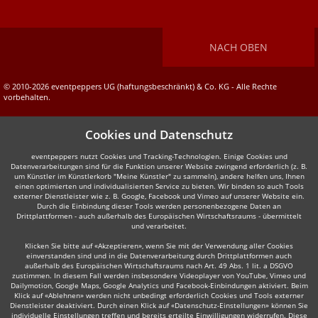
NACH OBEN
© 2010-2026 eventpeppers UG (haftungsbeschränkt) & Co. KG - Alle Rechte
vorbehalten.
Cookies und Datenschutz
eventpeppers nutzt Cookies und Tracking-Technologien. Einige Cookies und
Datenverarbeitungen sind für die Funktion unserer Website zwingend erforderlich (z. B.
um Künstler im Künstlerkorb "Meine Künstler" zu sammeln), andere helfen uns, Ihnen
einen optimierten und individualisierten Service zu bieten. Wir binden so auch Tools
externer Dienstleister wie z. B. Google, Facebook und Vimeo auf unserer Website ein.
Durch die Einbindung dieser Tools werden personenbezogene Daten an
Drittplattformen - auch außerhalb des Europäischen Wirtschaftsraums - übermittelt
und verarbeitet.
Klicken Sie bitte auf «Akzeptieren», wenn Sie mit der Verwendung aller Cookies
einverstanden sind und in die Datenverarbeitung durch Drittplattformen auch
außerhalb des Europäischen Wirtschaftsraums nach Art. 49 Abs. 1 lit. a DSGVO
zustimmen. In diesem Fall werden insbesondere Videoplayer von YouTube, Vimeo und
Dailymotion, Google Maps, Google Analytics und Facebook-Einbindungen aktiviert. Beim
Klick auf «Ablehnen» werden nicht unbedingt erforderlich Cookies und Tools externer
Dienstleister deaktiviert. Durch einen Klick auf «Datenschutz-Einstellungen» können Sie
individuelle Einstellungen treffen und bereits erteilte Einwilligungen widerrufen. Diese