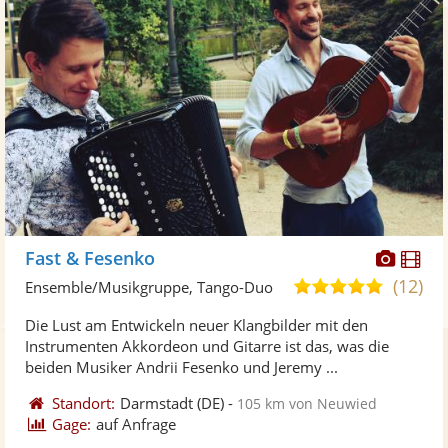
Diese
Di
Fast & Fesenko
Künst
Kü
(12)
5,0
Ensemble/Musikgruppe, Tango-Duo
stellt
ste
von
Die Lust am Entwickeln neuer Klangbilder mit den
Fotos
Vi
5
Instrumenten Akkordeon und Gitarre ist das, was die
bereit
ber
Sternen
beiden Musiker Andrii Fesenko und Jeremy ...
Standort:
Darmstadt
(DE)
-
105 km von Neuwied
Gage:
auf Anfrage