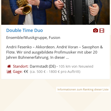
Diese
Di
Double Time Duo
Künst
Kü
Ensemble/Musikgruppe, Fusion
stellt
ste
Andrii Fesenko – Akkordeon. André Voran – Saxophon &
Fotos
Vi
Flöte. Wir sind ausgebildete Profimusiker mit über 20
bereit
ber
Jahren Bühnenerfahrung. In dieser ...
Standort:
Darmstadt
(DE)
-
105 km von Neuwied
Gage:
€€
(ca. 500 € - 1800 € pro Auftritt)
Informationen zum Ranking dieser Liste