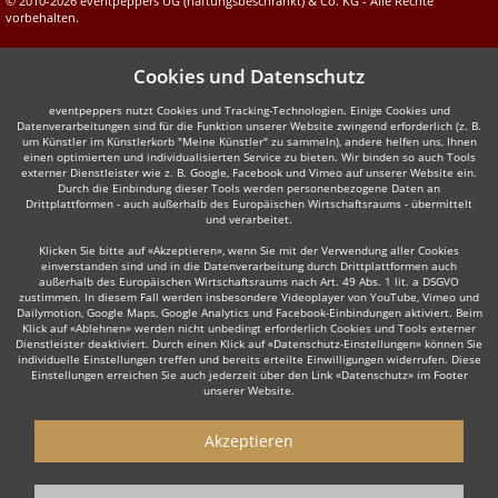
© 2010-2026 eventpeppers UG (haftungsbeschränkt) & Co. KG - Alle Rechte
vorbehalten.
Cookies und Datenschutz
eventpeppers nutzt Cookies und Tracking-Technologien. Einige Cookies und
Datenverarbeitungen sind für die Funktion unserer Website zwingend erforderlich (z. B.
um Künstler im Künstlerkorb "Meine Künstler" zu sammeln), andere helfen uns, Ihnen
einen optimierten und individualisierten Service zu bieten. Wir binden so auch Tools
externer Dienstleister wie z. B. Google, Facebook und Vimeo auf unserer Website ein.
Durch die Einbindung dieser Tools werden personenbezogene Daten an
Drittplattformen - auch außerhalb des Europäischen Wirtschaftsraums - übermittelt
und verarbeitet.
Klicken Sie bitte auf «Akzeptieren», wenn Sie mit der Verwendung aller Cookies
einverstanden sind und in die Datenverarbeitung durch Drittplattformen auch
außerhalb des Europäischen Wirtschaftsraums nach Art. 49 Abs. 1 lit. a DSGVO
zustimmen. In diesem Fall werden insbesondere Videoplayer von YouTube, Vimeo und
Dailymotion, Google Maps, Google Analytics und Facebook-Einbindungen aktiviert. Beim
Klick auf «Ablehnen» werden nicht unbedingt erforderlich Cookies und Tools externer
Dienstleister deaktiviert. Durch einen Klick auf «Datenschutz-Einstellungen» können Sie
individuelle Einstellungen treffen und bereits erteilte Einwilligungen widerrufen. Diese
Einstellungen erreichen Sie auch jederzeit über den Link «Datenschutz» im Footer
unserer Website.
Akzeptieren