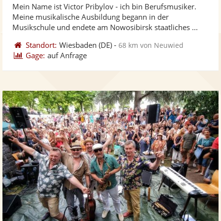
Mein Name ist Victor Pribylov - ich bin Berufsmusiker.
Fotos
Vi
5
Meine musikalische Ausbildung begann in der
bereit
ber
Sternen
Musikschule und endete am Nowosibirsk staatliches ...
Standort:
Wiesbaden
(DE)
-
68 km von Neuwied
Gage:
auf Anfrage