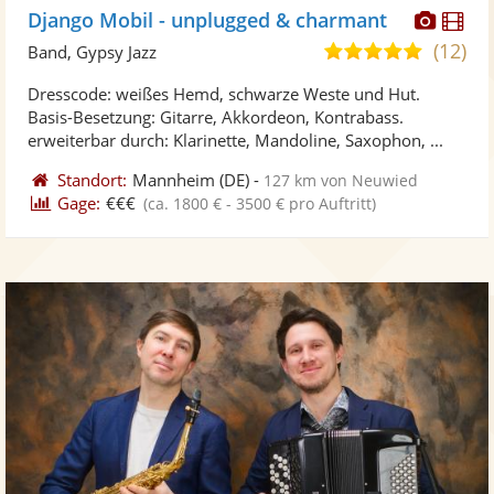
Diese
Di
Django Mobil - unplugged & charmant
Künst
Kü
(12)
5,0
Band, Gypsy Jazz
stellt
ste
von
Dresscode: weißes Hemd, schwarze Weste und Hut.
Fotos
Vi
5
Basis-Besetzung: Gitarre, Akkordeon, Kontrabass.
bereit
ber
Sternen
erweiterbar durch: Klarinette, Mandoline, Saxophon, ...
Standort:
Mannheim
(DE)
-
127 km von Neuwied
Gage:
€€€
(ca. 1800 € - 3500 € pro Auftritt)