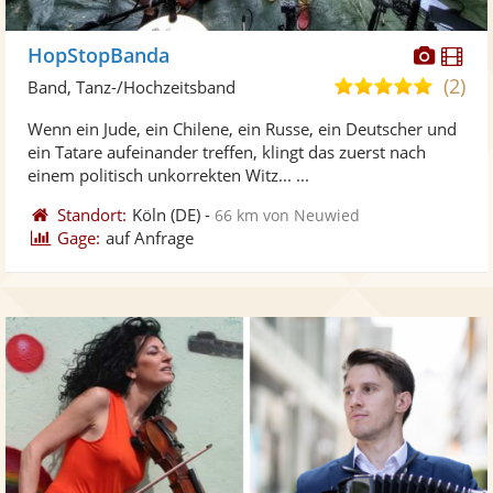
Diese
Di
HopStopBanda
Künst
Kü
(2)
5,0
Band, Tanz-/Hochzeitsband
stellt
ste
von
Wenn ein Jude, ein Chilene, ein Russe, ein Deutscher und
Fotos
Vi
5
ein Tatare aufeinander treffen, klingt das zuerst nach
bereit
ber
Sternen
einem politisch unkorrekten Witz... ...
Standort:
Köln
(DE)
-
66 km von Neuwied
Gage:
auf Anfrage