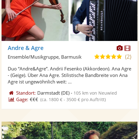
Diese
Di
Andre & Agre
Künst
Kü
(2)
4,9
Ensemble/Musikgruppe, Barmusik
stellt
ste
von
Duo “Andre&Agre”. Andrii Fesenko (Akkordeon). Ana Agre
Fotos
Vi
5
- (Geige). Über Ana Agre. Stilistische Bandbreite von Ana
bereit
ber
Sternen
Agre ist ungewöhnlich weit: ...
Standort:
Darmstadt
(DE)
-
105 km von Neuwied
Gage:
€€€
(ca. 1800 € - 3500 € pro Auftritt)