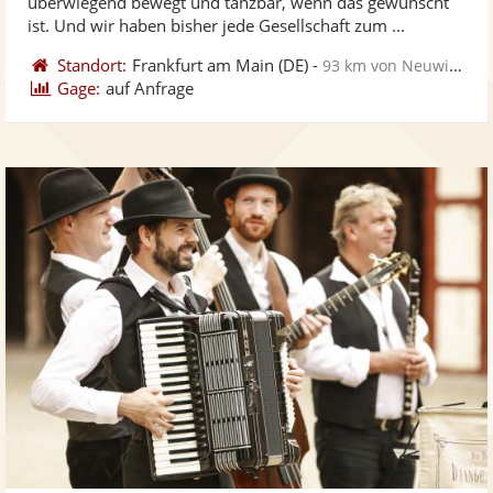
überwiegend bewegt und tanzbar, wenn das gewünscht
bereit
ber
ist. Und wir haben bisher jede Gesellschaft zum ...
Standort:
Frankfurt am Main
(DE)
-
93 km von Neuwied
Gage:
auf Anfrage