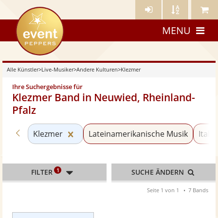
Künstler-
Künstler
Meine
eventpeppers
Login
A-
Künstle
MENU
Z
Alle Künstler
>
Live-Musiker
>
Andere Kulturen
>
Klezmer
Ihre Suchergebnisse für
Klezmer Band in Neuwied, Rheinland-
Pfalz
Zurück zu «Andere Kulturen»
Kategorie «Klezmer» zurücksetzen
Klezmer
Lateinamerikanische Musik
Itali
1
FILTER
SUCHE ÄNDERN
Seite 1 von 1
7 Bands