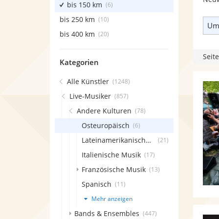
bis 150 km
(6)
bis 250 km
(10)
Umk
bis 400 km
(20)
Seite
Kategorien
Alle Künstler
(1248)
Live-Musiker
(857)
Andere Kulturen
(78)
Osteuropäisch
(6)
Lateinamerikanische Musik
(21)
Italienische Musik
(17)
Französische Musik
(13)
Spanisch
(11)
Mehr anzeigen
Bands & Ensembles
(447)