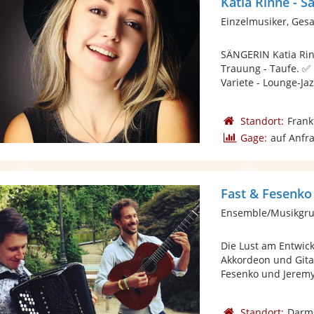
Katia Rinne - S
Einzelmusiker, Ges
SÄNGERIN Katia Rinn
Trauung - Taufe. ✅ 
Variete - Lounge-Jaz
Standort:
Frank
Gage:
auf Anfr
Fast & Fesenko
Ensemble/Musikgru
Die Lust am Entwic
Akkordeon und Gitar
Fesenko und Jeremy 
Standort:
Darm