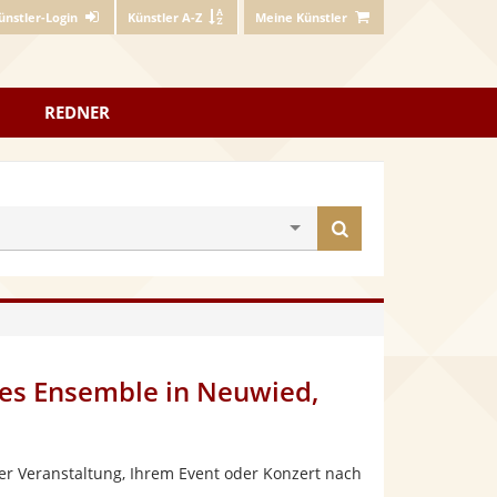
ünstler-Login
Künstler A-Z
Meine Künstler
REDNER
Künstler
finden
es Ensemble in Neuwied,
er Veranstaltung, Ihrem Event oder Konzert nach