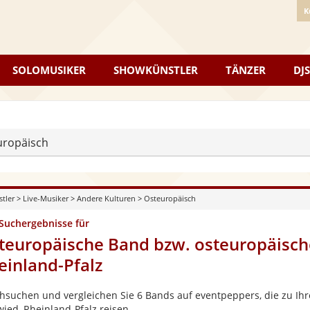
K
SOLOMUSIKER
SHOWKÜNSTLER
TÄNZER
DJS
uropäisch
stler
>
Live-Musiker
>
Andere Kulturen
>
Osteuropäisch
 Suchergebnisse für
teuropäische Band bzw. osteuropäisch
einland-Pfalz
hsuchen und vergleichen Sie 6 Bands auf eventpeppers, die zu Ihr
ied, Rheinland-Pfalz reisen.