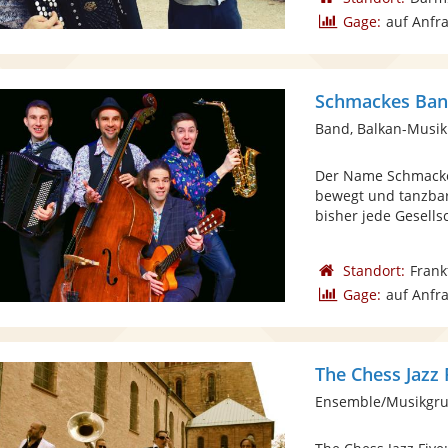
Gage:
auf Anfr
Schmackes Ba
Band, Balkan-Musik
Der Name Schmacke
bewegt und tanzbar
bisher jede Gesellsc
Standort:
Frank
Gage:
auf Anfr
The Chess Jazz 
Ensemble/Musikgru