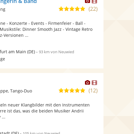
Dieser
Dieser
ängerin & Band
Künstler
Künstler
(22)
5,0
ang
stellt
stellt
von
Fotos
Videos
e - Konzerte - Events - Firmenfeier - Ball -
5
bereit.
bereit.
Musikstile: Dinner Smooth Jazz - Vintage Retro
Sternen
z-Versionen ...
furt am Main
(DE)
-
93 km von Neuwied
age
Dieser
Dieser
Künstler
Künstler
(12)
5,0
ppe, Tango-Duo
stellt
stellt
von
Fotos
Videos
keln neuer Klangbilder mit den Instrumenten
5
bereit.
bereit.
re ist das, was die beiden Musiker Andrii
Sternen
...
stadt
(DE)
-
105 km von Neuwied