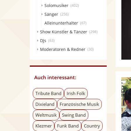
Solomusiker
(402)
Sänger
(256)
Alleinunterhalter
(67)
Show Künstler & Tänzer
(298)
DJs
(63)
Moderatoren & Redner
(30)
Auch interessant:
Tribute Band
Irish Folk
Dixieland
Französische Musik
Weltmusik
Swing Band
Klezmer
Funk Band
Country