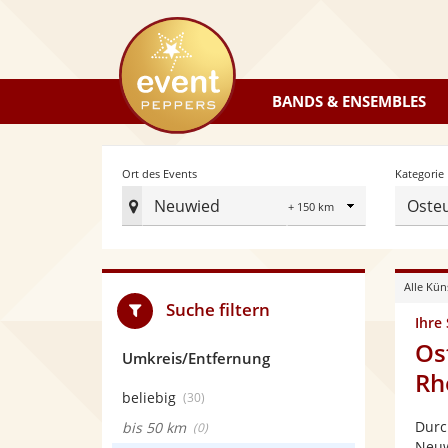
eventpeppers
BANDS & ENSEMBLES
Radius
Ort des Events
Kategorie
Neuwied
Oste
Ort
des
Events
Alle Kün
festlegen
Suche filtern
Ihre
Os
Umkreis/Entfernung
Rh
beliebig
(30)
Durc
bis 50 km
(0)
Neuw