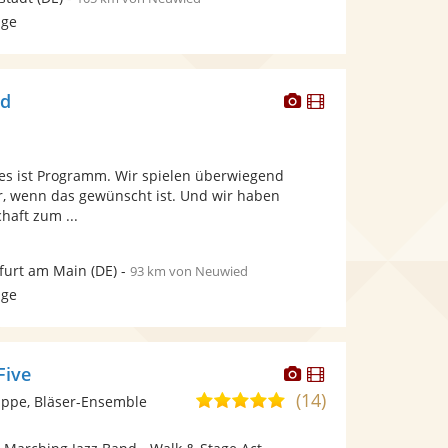
age
Dieser
Dieser
nd
Künstler
Künstler
stellt
stellt
Fotos
Videos
s ist Programm. Wir spielen überwiegend
bereit.
bereit.
, wenn das gewünscht ist. Und wir haben
haft zum ...
furt am Main
(DE)
-
93 km von Neuwied
age
Dieser
Dieser
Five
Künstler
Künstler
(14)
5,0
ppe, Bläser-Ensemble
stellt
stellt
von
Fotos
Videos