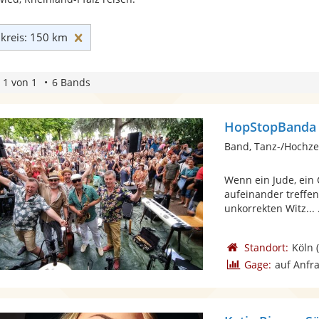
Umkreis: 150 km zurücksetzen
reis: 150 km
 1 von 1
6 Bands
HopStopBanda
Band, Tanz-/Hochze
Wenn ein Jude, ein 
aufeinander treffen
unkorrekten Witz... .
Standort:
Köln
(
Gage:
auf Anfr