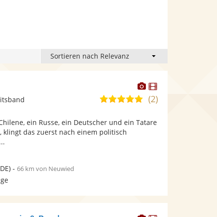
Dieser
Dieser
Künstler
Künstler
(2)
5,0
itsband
stellt
stellt
von
Fotos
Videos
Chilene, ein Russe, ein Deutscher und ein Tatare
5
bereit.
bereit.
, klingt das zuerst nach einem politisch
Sternen
..
DE)
-
66 km von Neuwied
age