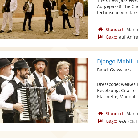
The Chess Jazz Five
Aufgepasst! The Che
technische Verstärk
Standort:
Mann
Gage:
auf Anfr
Django Mobil -
Band, Gypsy Jazz
Dresscode: weißes 
Besetzung: Gitarre,
Klarinette, Mandolin
Standort:
Mann
Gage:
€€€
(ca. 