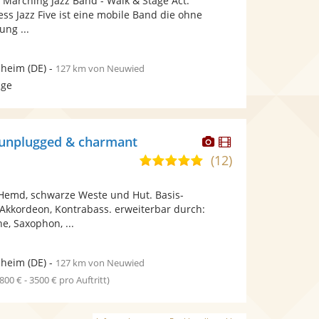
: Marching Jazz Band - Walk & Stage Act.
5
bereit.
bereit.
ss Jazz Five ist eine mobile Band die ohne
Sternen
ung ...
heim
(DE)
-
127 km von Neuwied
age
Dieser
Dieser
 unplugged & charmant
Künstler
Künstler
(12)
5,0
stellt
stellt
von
Fotos
Videos
Hemd, schwarze Weste und Hut. Basis-
5
bereit.
bereit.
 Akkordeon, Kontrabass. erweiterbar durch:
Sternen
e, Saxophon, ...
heim
(DE)
-
127 km von Neuwied
1800 € - 3500 € pro Auftritt)