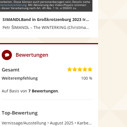
rarbeitet. Diese können auch personenbezogen sein, Details siehe
tenschutzerklärung
. Mit Aktivierung des Video-Players stimmen
e dieser Verarbeitung nach Art. 49 Abs. 1 lit. a DSGVO zu.
SIMANDLBand in Großkrotzenburg 2023 Irish Folk
Petr ŠIMANDL – The WINTERKING (Christmas Song) – (Lyrics & Chords) - eigenes Lied
Bewertungen
Gesamt
5
,
Weiterempfehlung
100 %
0
Auf Basis von
7 Bewertungen
.
v
o
n
Top-Bewertung
5
Vernissage/Ausstellung
August 2025
Karben, Hessen