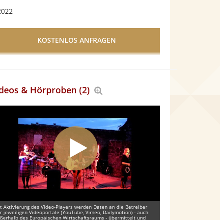
2022
deos & Hörproben (2)
Bereich
vergrößern
t Aktivierung des Video-Players werden Daten an die Betreiber
r jeweiligen Videoportale (YouTube, Vimeo, Dailymotion) - auch
ßerhalb des Europäischen Wirtschaftsraums - übermittelt und