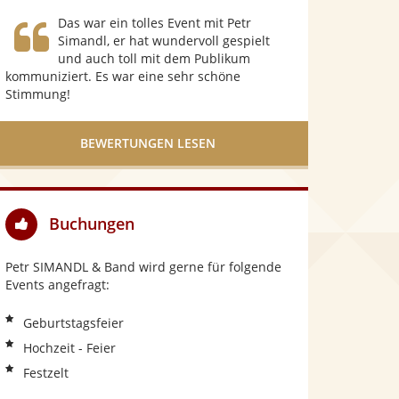
S
Das war ein tolles Event mit Petr
t
Simandl, er hat wundervoll gespielt
und auch toll mit dem Publikum
e
kommuniziert. Es war eine sehr schöne
r
Stimmung!
n
e
BEWERTUNGEN LESEN
n
Buchungen
Petr SIMANDL & Band wird gerne für folgende
Events angefragt:
Geburtstagsfeier
Hochzeit - Feier
Festzelt