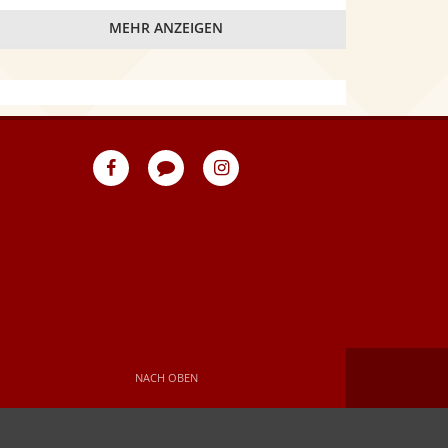
MEHR ANZEIGEN
eventpeppers
Blog
eventpeppers
auf
auf
Facebook
Instagram
NACH OBEN