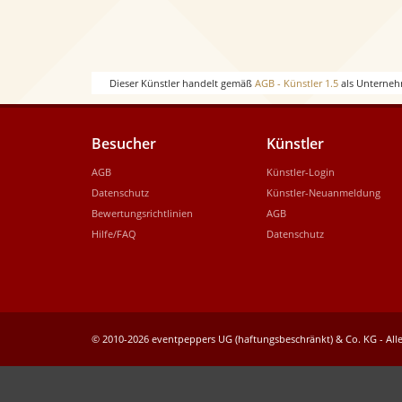
Dieser Künstler handelt gemäß
AGB - Künstler 1.5
als Unterneh
Besucher
Künstler
AGB
Künstler-Login
Datenschutz
Künstler-Neuanmeldung
Bewertungsrichtlinien
AGB
Hilfe/FAQ
Datenschutz
© 2010-2026 eventpeppers UG (haftungsbeschränkt) & Co. KG - Alle