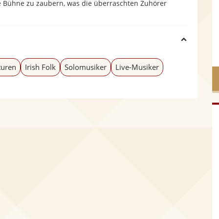
ie Bühne zu zaubern, was die überraschten Zuhörer
H
i
turen
Irish Folk
Solomusiker
Live-Musiker
d
e