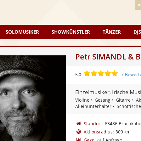
K
SOLOMUSIKER
SHOWKÜNSTLER
TÄNZER
DJS
Petr SIMANDL & 
5,0
5,0
7 Bewert
von
5
Einzelmusiker, Irische Mus
Sternen
Violine
Gesang
Gitarre
Ak
Alleinunterhalter
Schottisch
Standort:
63486 Bruchköbe
Aktionsradius:
300 km
Gage:
auf Anfrage