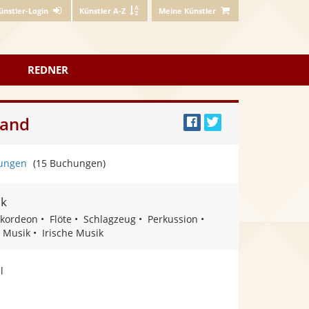
ünstler-Login
Künstler A-Z
Meine Künstler
REDNER
Band
Bei
Twittern
Facebook
ungen
(15 Buchungen)
teilen
ik
kordeon
Flöte
Schlagzeug
Perkussion
e Musik
Irische Musik
l