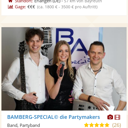
Standort:
Erlangen
(DE)
-
57 km von Bayreuth
Gage:
€€€
(ca. 1800 € - 3500 € pro Auftritt)
Diese
Di
BAMBERG-SPECIAL© die Partymakers
Künst
Kü
(26)
4,9
Band, Partyband