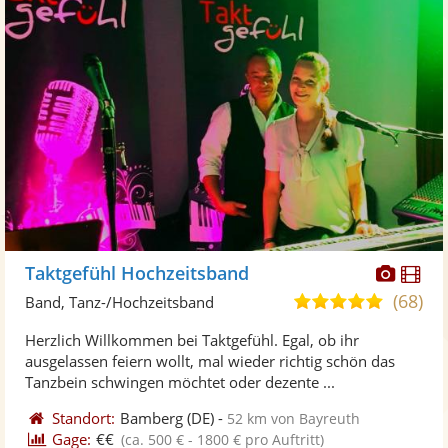
Diese
Di
Taktgefühl Hochzeitsband
Künst
Kü
(68)
5,0
Band, Tanz-/Hochzeitsband
stellt
ste
von
Herzlich Willkommen bei Taktgefühl. Egal, ob ihr
Fotos
Vi
5
ausgelassen feiern wollt, mal wieder richtig schön das
bereit
ber
Sternen
Tanzbein schwingen möchtet oder dezente ...
Standort:
Bamberg
(DE)
-
52 km von Bayreuth
Gage:
€€
(ca. 500 € - 1800 € pro Auftritt)