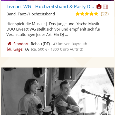
Diese
Di
Liveact WG - Hochzeitsband & Party Duo
Künst
Kü
(22)
5,0
Band, Tanz-/Hochzeitsband
stellt
ste
von
Hier spielt die Musik ;-). Das junge und frische Musik
Fotos
Vi
5
DUO Liveact WG stellt sich vor und empfiehlt sich für
bereit
ber
Sternen
Veranstaltungen jeder Art! Ein DJ ...
Standort:
Rehau
(DE)
-
47 km von Bayreuth
Gage:
€€
(ca. 500 € - 1800 € pro Auftritt)