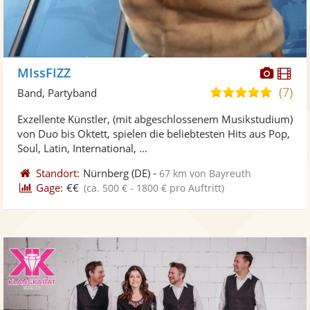
Diese
Di
MIssFIZZ
Künst
Kü
(7)
5,0
Band, Partyband
stellt
ste
von
Exzellente Künstler, (mit abgeschlossenem Musikstudium)
Fotos
Vi
5
von Duo bis Oktett, spielen die beliebtesten Hits aus Pop,
bereit
ber
Sternen
Soul, Latin, International, ...
Standort:
Nürnberg
(DE)
-
67 km von Bayreuth
Gage:
€€
(ca. 500 € - 1800 € pro Auftritt)