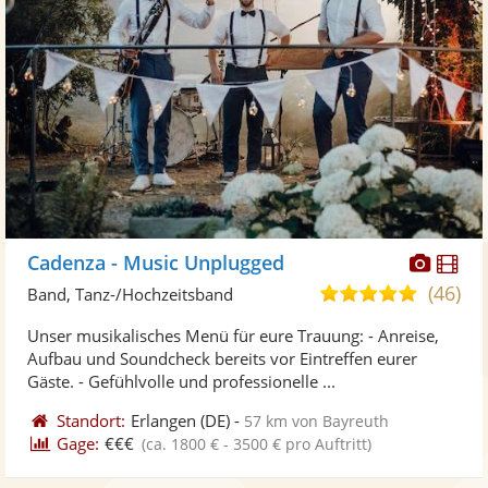
Diese
Di
Cadenza - Music Unplugged
Künst
Kü
(46)
5,0
Band, Tanz-/Hochzeitsband
stellt
ste
von
Unser musikalisches Menü für eure Trauung: - Anreise,
Fotos
Vi
5
Aufbau und Soundcheck bereits vor Eintreffen eurer
bereit
ber
Sternen
Gäste. - Gefühlvolle und professionelle ...
Standort:
Erlangen
(DE)
-
57 km von Bayreuth
Gage:
€€€
(ca. 1800 € - 3500 € pro Auftritt)