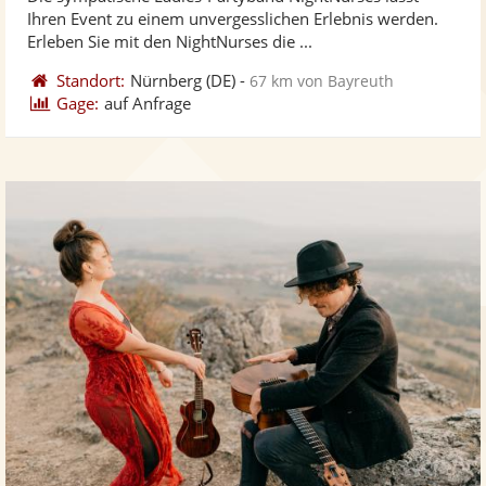
Fotos
Vi
5
Ihren Event zu einem unvergesslichen Erlebnis werden.
bereit
ber
Sternen
Erleben Sie mit den NightNurses die ...
Standort:
Nürnberg
(DE)
-
67 km von Bayreuth
Gage:
auf Anfrage