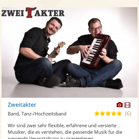
Diese
Di
Zweitakter
Künst
Kü
(6)
5,0
Band, Tanz-/Hochzeitsband
stellt
ste
von
Wir sind zwei sehr flexible, erfahrene und versierte
Fotos
Vi
5
Musiker, die es verstehen, die passende Musik für die
bereit
ber
Sternen
passende Veranstaltung zu präsentieren ...