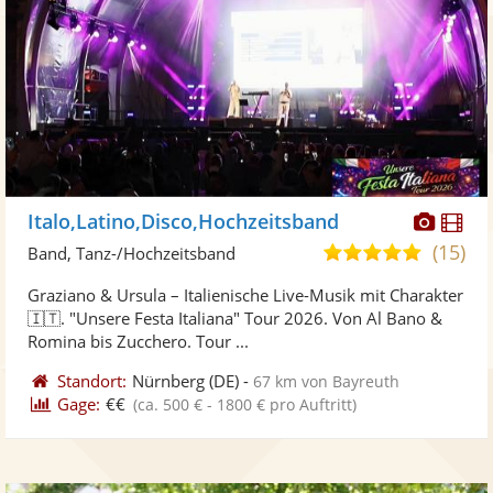
Diese
Di
Italo,Latino,Disco,Hochzeitsband
Künst
Kü
(15)
5,0
Band, Tanz-/Hochzeitsband
stellt
ste
von
Graziano & Ursula – Italienische Live-Musik mit Charakter
Fotos
Vi
5
🇮🇹. "Unsere Festa Italiana" Tour 2026. Von Al Bano &
bereit
ber
Sternen
Romina bis Zucchero. Tour ...
Standort:
Nürnberg
(DE)
-
67 km von Bayreuth
Gage:
€€
(ca. 500 € - 1800 € pro Auftritt)