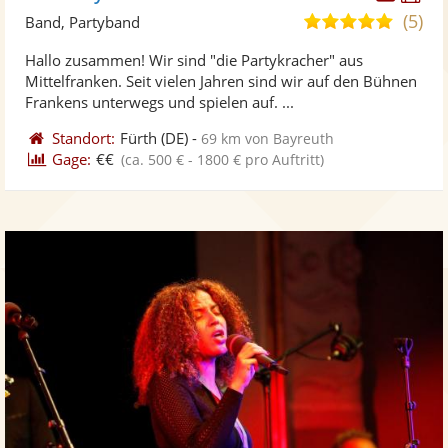
Künst
Kü
(5)
5,0
Band, Partyband
stellt
ste
von
Hallo zusammen! Wir sind "die Partykracher" aus
Fotos
Vi
5
Mittelfranken. Seit vielen Jahren sind wir auf den Bühnen
bereit
ber
Sternen
Frankens unterwegs und spielen auf. ...
Standort:
Fürth
(DE)
-
69 km von Bayreuth
Gage:
€€
(ca. 500 € - 1800 € pro Auftritt)