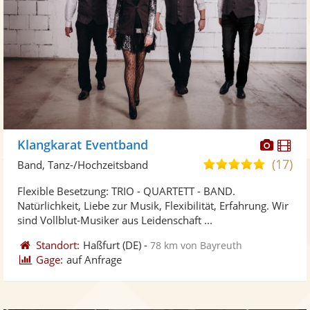
Diese
Di
Klangkarat Eventband
Künst
Kü
(17)
5,0
Band, Tanz-/Hochzeitsband
stellt
ste
von
Flexible Besetzung: TRIO - QUARTETT - BAND.
Fotos
Vi
5
Natürlichkeit, Liebe zur Musik, Flexibilität, Erfahrung. Wir
bereit
ber
Sternen
sind Vollblut-Musiker aus Leidenschaft ...
Standort:
Haßfurt
(DE)
-
78 km von Bayreuth
Gage:
auf Anfrage