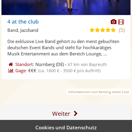
Diese
Di
4 at the club
Künst
Kü
(5)
5,0
Band, Jazzband
stellt
ste
von
Die exklusive Live Band gehört zu den meist gebuchten
Fotos
Vi
5
deutschen Event Bands und steht für hochkarätiges
bereit
ber
Sternen
Musik Entertainment aus dem Bereich Lounge, ...
Standort:
Nürnberg
(DE)
-
67 km von Bayreuth
Gage:
€€€
(ca. 1800 € - 3500 € pro Auftritt)
Informationen zum Ranking dieser Liste
Weiter
Cookies und Datenschutz