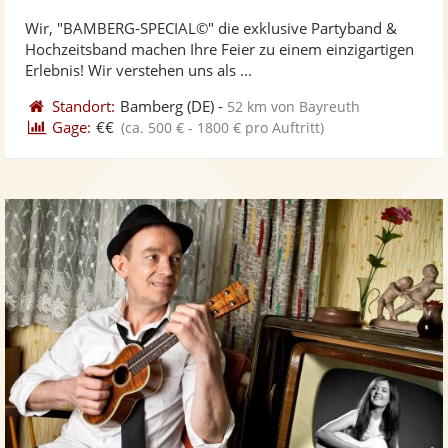
stellt
ste
von
Wir, "BAMBERG-SPECIAL©" die exklusive Partyband &
Fotos
Vi
5
Hochzeitsband machen Ihre Feier zu einem einzigartigen
bereit
ber
Sternen
Erlebnis! Wir verstehen uns als ...
Standort:
Bamberg
(DE)
-
52 km von Bayreuth
Gage:
€€
(ca. 500 € - 1800 € pro Auftritt)