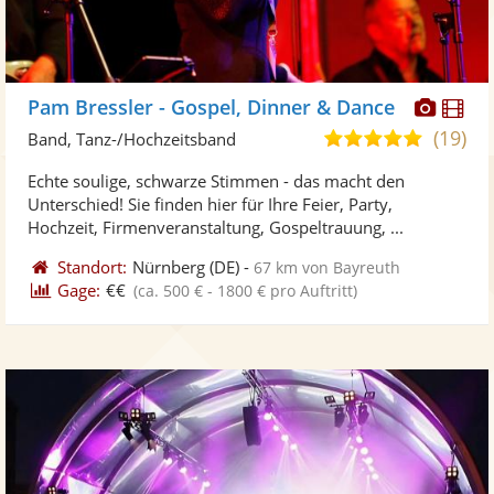
Diese
Di
Pam Bressler - Gospel, Dinner & Dance
Künst
Kü
(19)
4,9
Band, Tanz-/Hochzeitsband
stellt
ste
von
Echte soulige, schwarze Stimmen - das macht den
Fotos
Vi
5
Unterschied! Sie finden hier für Ihre Feier, Party,
bereit
ber
Sternen
Hochzeit, Firmenveranstaltung, Gospeltrauung, ...
Standort:
Nürnberg
(DE)
-
67 km von Bayreuth
Gage:
€€
(ca. 500 € - 1800 € pro Auftritt)