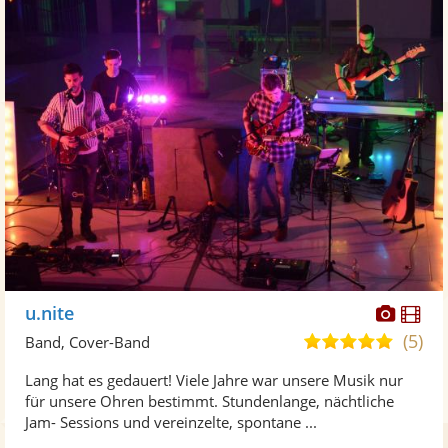
Diese
Di
u.nite
Künst
Kü
(5)
5,0
Band, Cover-Band
stellt
ste
von
Lang hat es gedauert! Viele Jahre war unsere Musik nur
Fotos
Vi
5
für unsere Ohren bestimmt. Stundenlange, nächtliche
bereit
ber
Sternen
Jam- Sessions und vereinzelte, spontane ...