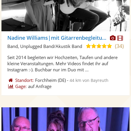
Diese
Di
Nadine Williams|mit Gitarrenbegleitung
Künst
Kü
(34)
5,0
Band, Unplugged Band/Akustik Band
stellt
ste
von
Seit 2014 begleiten wir Hochzeiten, Taufen und andere
Fotos
Vi
5
kleine Veranstaltungen. Mehr Videos findet ihr auf
bereit
ber
Sternen
Instagram :-). Buchbar nur im Duo mit ...
Standort:
Forchheim
(DE)
-
44 km von Bayreuth
Gage:
auf Anfrage