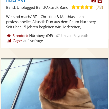
machART
Künst
Kü
(78)
5,0
Band, Unplugged Band/Akustik Band
stellt
ste
von
Wir sind machART – Christine & Matthias – ein
Fotos
Vi
5
professionelles Akustik-Duo aus dem Raum Nürnberg.
bereit
ber
Sternen
Seit über 15 Jahren begleiten wir Hochzeiten, ...
Standort:
Nürnberg
(DE)
-
67 km von Bayreuth
Gage:
auf Anfrage