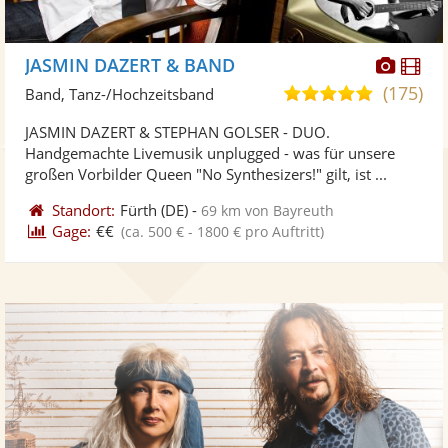
Diese
Di
JASMIN DAZERT & BAND
Künst
Kü
(175)
5,0
Band, Tanz-/Hochzeitsband
stellt
ste
von
JASMIN DAZERT & STEPHAN GOLSER - DUO.
Fotos
Vi
5
Handgemachte Livemusik unplugged - was für unsere
bereit
ber
Sternen
großen Vorbilder Queen "No Synthesizers!" gilt, ist ...
Standort:
Fürth
(DE)
-
69 km von Bayreuth
Gage:
€€
(ca. 500 € - 1800 € pro Auftritt)