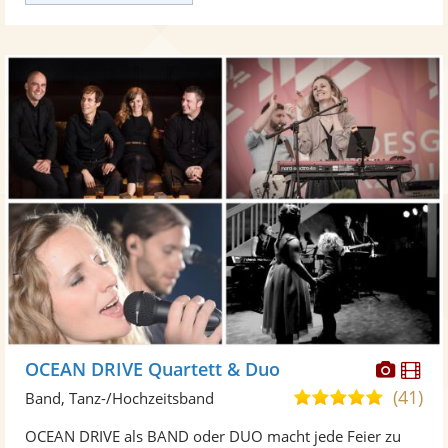
Diese
Di
OCEAN DRIVE Quartett & Duo
Künst
Kü
(41)
5,0
Band, Tanz-/Hochzeitsband
stellt
ste
von
OCEAN DRIVE als BAND oder DUO macht jede Feier zu
Fotos
Vi
5