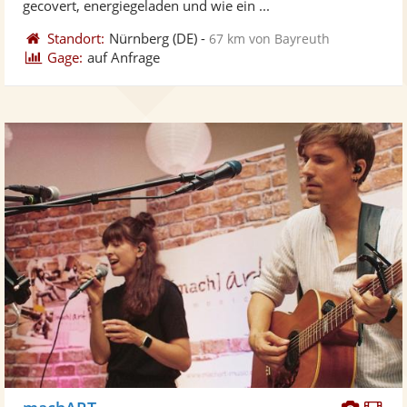
gecovert, energiegeladen und wie ein ...
Standort:
Nürnberg
(DE)
-
67 km von Bayreuth
Gage:
auf Anfrage
Diese
Di