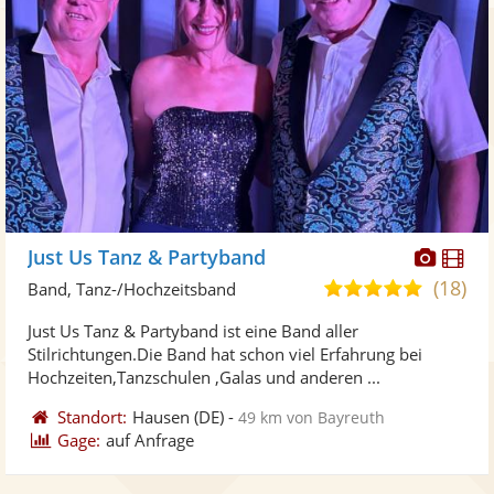
Diese
Di
Just Us Tanz & Partyband
Künst
Kü
(18)
4,9
Band, Tanz-/Hochzeitsband
stellt
ste
von
Just Us Tanz & Partyband ist eine Band aller
Fotos
Vi
5
Stilrichtungen.Die Band hat schon viel Erfahrung bei
bereit
ber
Sternen
Hochzeiten,Tanzschulen ,Galas und anderen ...
Standort:
Hausen
(DE)
-
49 km von Bayreuth
Gage:
auf Anfrage