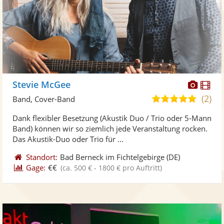
Diese
Di
Stevie McGee
Künst
Kü
(2)
5,0
Band, Cover-Band
stellt
ste
von
Dank flexibler Besetzung (Akustik Duo / Trio oder 5-Mann
Fotos
Vi
5
Band) können wir so ziemlich jede Veranstaltung rocken.
bereit
ber
Sternen
Das Akustik-Duo oder Trio für ...
Standort:
Bad Berneck im Fichtelgebirge
(DE)
Gage:
€€
(ca. 500 € - 1800 € pro Auftritt)