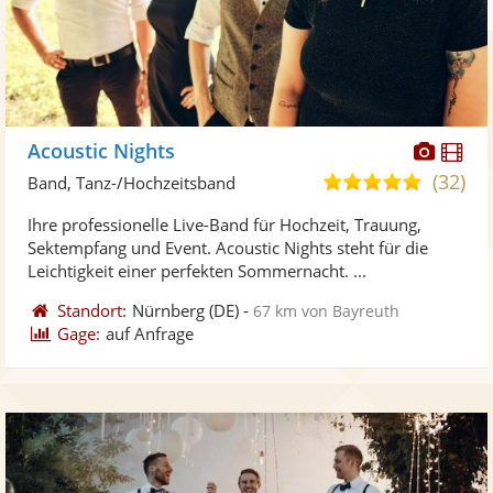
Diese
Di
Acoustic Nights
Künst
Kü
(32)
5,0
Band, Tanz-/Hochzeitsband
stellt
ste
von
Ihre professionelle Live-Band für Hochzeit, Trauung,
Fotos
Vi
5
Sektempfang und Event. Acoustic Nights steht für die
bereit
ber
Sternen
Leichtigkeit einer perfekten Sommernacht. ...
Standort:
Nürnberg
(DE)
-
67 km von Bayreuth
Gage:
auf Anfrage