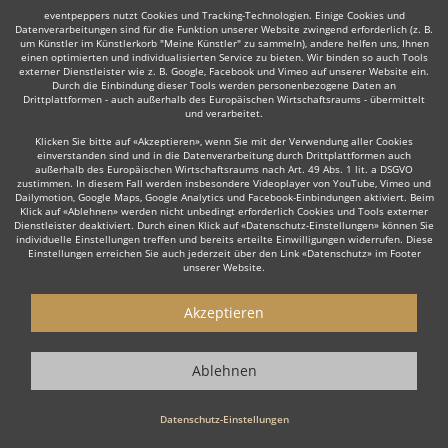
eventpeppers nutzt Cookies und Tracking-Technologien. Einige Cookies und
Datenverarbeitungen sind für die Funktion unserer Website zwingend erforderlich (z. B.
um Künstler im Künstlerkorb "Meine Künstler" zu sammeln), andere helfen uns, Ihnen
einen optimierten und individualisierten Service zu bieten. Wir binden so auch Tools
Auch interessant:
externer Dienstleister wie z. B. Google, Facebook und Vimeo auf unserer Website ein.
Durch die Einbindung dieser Tools werden personenbezogene Daten an
Drittplattformen - auch außerhalb des Europäischen Wirtschaftsraums - übermittelt
und verarbeitet.
Rock
Top 40
Alternative Band
Tanz- & Showband
Klicken Sie bitte auf «Akzeptieren», wenn Sie mit der Verwendung aller Cookies
einverstanden sind und in die Datenverarbeitung durch Drittplattformen auch
außerhalb des Europäischen Wirtschaftsraums nach Art. 49 Abs. 1 lit. a DSGVO
zustimmen. In diesem Fall werden insbesondere Videoplayer von YouTube, Vimeo und
Dailymotion, Google Maps, Google Analytics und Facebook-Einbindungen aktiviert. Beim
Klick auf «Ablehnen» werden nicht unbedingt erforderlich Cookies und Tools externer
Dienstleister deaktiviert. Durch einen Klick auf «Datenschutz-Einstellungen» können Sie
individuelle Einstellungen treffen und bereits erteilte Einwilligungen widerrufen. Diese
Wie funktioniert's?
Einstellungen erreichen Sie auch jederzeit über den Link «Datenschutz» im Footer
unserer Website.
1. Kostenlos anfragen
Akzeptieren
Starten Sie mit dem Button 'Kostenlos anfragen' eine Anfrage an die für
Sie interessanten Bands - also z. B. bestimmte Hochzeitsbands. Diesen
Button finden Sie auf den jeweiligen Künstler-Profil-Seiten der Musiker.
Ablehnen
2. Angebote erhalten & Details besprechen
Datenschutz-Einstellungen
Sie erhalten Angebote Ihrer angefragten Hochzeitsbands. Nutzen Sie