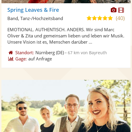
Diese
Di
Spring Leaves & Fire
Künst
Kü
(40)
5,0
Band, Tanz-/Hochzeitsband
stellt
ste
von
EMOTIONAL. AUTHENTISCH. ANDERS. Wir sind Marc
Fotos
Vi
5
Oliver & Zita und gemeinsam lieben und leben wir Musik.
bereit
ber
Sternen
Unsere Vision ist es, Menschen darüber ...
Standort:
Nürnberg
(DE)
-
67 km von Bayreuth
Gage:
auf Anfrage