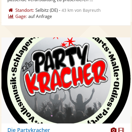
Standort:
Selbitz
(DE)
-
43 km von Bayreuth
Gage:
auf Anfrage
Diese
Di
Die Partykracher