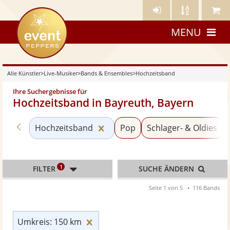
Künstler-
Künstler
Meine
eventpeppers
Login
A-
Künstle
MENU
Z
Alle Künstler
>
Live-Musiker
>
Bands & Ensembles
>
Hochzeitsband
Ihre Suchergebnisse für
Hochzeitsband in Bayreuth, Bayern
Zurück zu «Bands & Ensembles»
Kategorie «Hochzeitsband» zur
Hochzeitsband
Pop
Schlager- & Oldies
1
FILTER
SUCHE ÄNDERN
Seite 1 von 5
116 Bands
Umkreis: 150 km zurücksetzen
Umkreis: 150 km