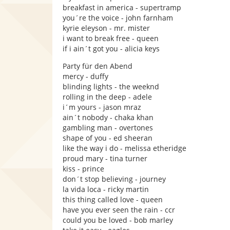
breakfast in america - supertramp
you´re the voice - john farnham
kyrie eleyson - mr. mister
i want to break free - queen
if i ain´t got you - alicia keys
Party für den Abend
mercy - duffy
blinding lights - the weeknd
rolling in the deep - adele
i´m yours - jason mraz
ain´t nobody - chaka khan
gambling man - overtones
shape of you - ed sheeran
like the way i do - melissa etheridge
proud mary - tina turner
kiss - prince
don´t stop believing - journey
la vida loca - ricky martin
this thing called love - queen
have you ever seen the rain - ccr
could you be loved - bob marley