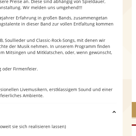
nsere Preise an. Diese sind abhängig von Spieldauer,
d
anstaltung. Wir melden uns umgehend!!!
angejahrer Erfahrung in großen Bands, zusammengetan
e
gstalente in dieser Band zur vollen Entfaltung kommen
B, Soullieder und Classic-Rock-Songs, mit denen wir
hichte der Musik nehmen. In unserem Programm finden
m Mitsingen und Mitklatschen, oder, wenn gewünscht,
g oder Firmenfeier.
esionellen Livemusikern, erstklassigem Sound und einer
 feierliches Ambiente.
H
eit sie sich realisieren lassen)
i