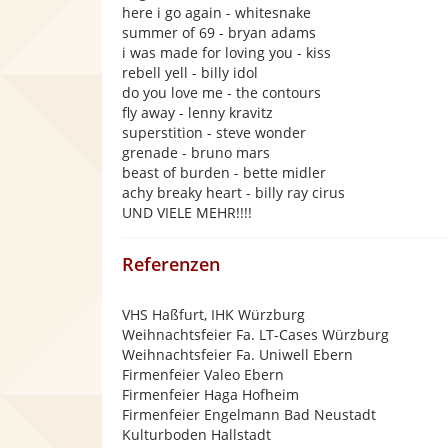
here i go again - whitesnake
summer of 69 - bryan adams
i was made for loving you - kiss
rebell yell - billy idol
do you love me - the contours
fly away - lenny kravitz
superstition - steve wonder
grenade - bruno mars
beast of burden - bette midler
achy breaky heart - billy ray cirus
UND VIELE MEHR!!!!
Referenzen
VHS Haßfurt, IHK Würzburg
Weihnachtsfeier Fa. LT-Cases Würzburg
Weihnachtsfeier Fa. Uniwell Ebern
Firmenfeier Valeo Ebern
Firmenfeier Haga Hofheim
Firmenfeier Engelmann Bad Neustadt
Kulturboden Hallstadt