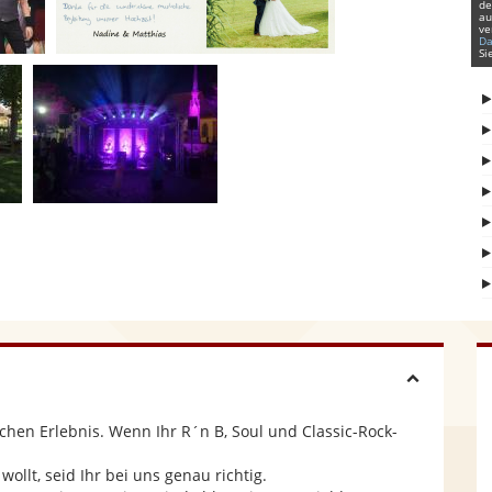
de
au
ve
Da
Si
H
hen Erlebnis. Wenn Ihr R´n B, Soul und Classic-Rock-
i
ollt, seid Ihr bei uns genau richtig.