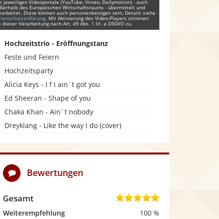
r jeweiligen Videoportale (YouTube, Vimeo, Dailymotion) - auch
ßerhalb des Europäischen Wirtschaftsraums - übermittelt und
rarbeitet. Diese können auch personenbezogen sein, Details siehe
tenschutzerklärung
. Mit Aktivierung des Video-Players stimmen
e dieser Verarbeitung nach Art. 49 Abs. 1 lit. a DSGVO zu.
Hochzeitstrio - Eröffnungstanz
Feste und Feiern
Hochzeitsparty
Alicia Keys - I f I ain´t got you
Ed Sheeran - Shape of you
Chaka Khan - Ain´t nobody
Dreyklang - Like the way I do (cover)
Bewertungen
Gesamt
5
,
Weiterempfehlung
100 %