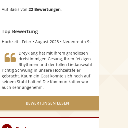
0
Auf Basis von
22 Bewertungen
.
v
o
n
Top-Bewertung
5
Hochzeit - Feier
August 2023
Neuenreuth 95473 Creußen
S
Dreyklang hat mit ihrem grandiosen
t
dreistimmigen Gesang, ihren fetzigen
Rhythmen und der tollen Liedauswahl
e
richtig Schwung in unsere Hochzeitsfeier
r
gebracht. Kaum ein Gast konnte sich noch auf
seinem Stuhl halten! Die Kommunikation war
n
auch sehr angenehm.
e
n
BEWERTUNGEN LESEN