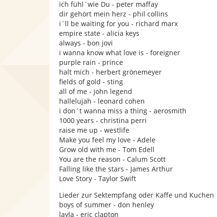
ich fühl´wie Du - peter maffay
dir gehört mein herz - phil collins
i´ll be waiting for you - richard marx
empire state - alicia keys
always - bon jovi
i wanna know what love is - foreigner
purple rain - prince
halt mich - herbert grönemeyer
fields of gold - sting
all of me - john legend
hallelujah - leonard cohen
i don´t wanna miss a thing - aerosmith
1000 years - christina perri
raise me up - westlife
Make you feel my love - Adele
Grow old with me - Tom Edell
You are the reason - Calum Scott
Falling like the stars - James Arthur
Love Story - Taylor Swift
Lieder zur Sektempfang oder Kaffe und Kuchen
boys of summer - don henley
layla - eric clapton