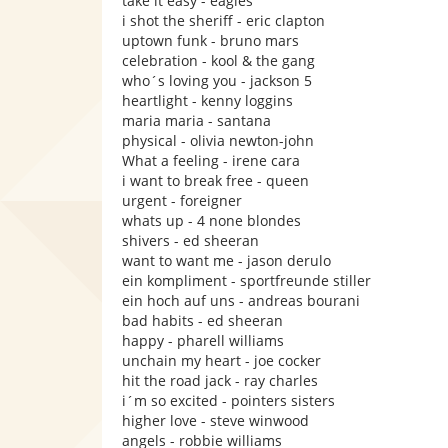
take it easy - eagles
i shot the sheriff - eric clapton
uptown funk - bruno mars
celebration - kool & the gang
who´s loving you - jackson 5
heartlight - kenny loggins
maria maria - santana
physical - olivia newton-john
What a feeling - irene cara
i want to break free - queen
urgent - foreigner
whats up - 4 none blondes
shivers - ed sheeran
want to want me - jason derulo
ein kompliment - sportfreunde stiller
ein hoch auf uns - andreas bourani
bad habits - ed sheeran
happy - pharell williams
unchain my heart - joe cocker
hit the road jack - ray charles
i´m so excited - pointers sisters
higher love - steve winwood
angels - robbie williams