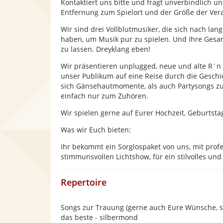
Kontaktiert uns bitte und fragt unverbindlich u
Entfernung zum Spielort und der Größe der Ver
Wir sind drei Vollblutmusiker, die sich nach l
haben, um Musik pur zu spielen. Und Ihre Gesan
zu lassen. Dreyklang eben!
Wir präsentieren unplugged, neue und alte R´n 
unser Publikum auf eine Reise durch die Gesc
sich Gänsehautmomente, als auch Partysongs zu
einfach nur zum Zuhören.
Wir spielen gerne auf Eurer Hochzeit, Geburtsta
Was wir Euch bieten:
Ihr bekommt ein Sorglospaket von uns, mit prof
stimmunsvollen Lichtshow, für ein stilvolles und
Repertoire
Songs zur Trauung (gerne auch Eure Wünsche, sow
das beste - silbermond