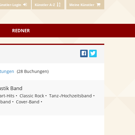
ünstler-Login
Künstler A-Z
Meine Künstler
REDNER
Bei
Twittern
Facebook
tungen
(28 Buchungen)
teilen
stik Band
art-Hits
Classic Rock
Tanz-/Hochzeitsband
lband
Cover-Band