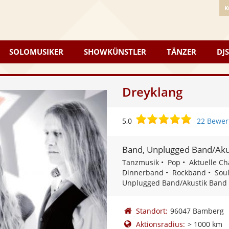
K
SOLOMUSIKER
SHOWKÜNSTLER
TÄNZER
DJS
Dreyklang
5,0
5,0
22 Bewer
von
5
Band, Unplugged Band/Aku
Sternen
Tanzmusik
Pop
Aktuelle Ch
Dinnerband
Rockband
Sou
Unplugged Band/Akustik Band
Standort:
96047 Bamberg
Aktionsradius:
> 1000 km