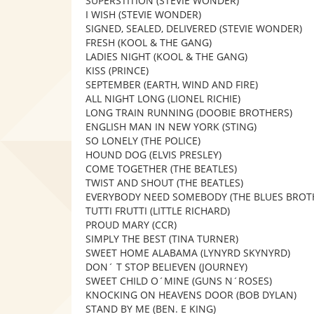
SUPERSTITION (STEVIE WONDER)
I WISH (STEVIE WONDER)
SIGNED, SEALED, DELIVERED (STEVIE WONDER)
FRESH (KOOL & THE GANG)
LADIES NIGHT (KOOL & THE GANG)
KISS (PRINCE)
SEPTEMBER (EARTH, WIND AND FIRE)
ALL NIGHT LONG (LIONEL RICHIE)
LONG TRAIN RUNNING (DOOBIE BROTHERS)
ENGLISH MAN IN NEW YORK (STING)
SO LONELY (THE POLICE)
HOUND DOG (ELVIS PRESLEY)
COME TOGETHER (THE BEATLES)
TWIST AND SHOUT (THE BEATLES)
EVERYBODY NEED SOMEBODY (THE BLUES BROT
TUTTI FRUTTI (LITTLE RICHARD)
PROUD MARY (CCR)
SIMPLY THE BEST (TINA TURNER)
SWEET HOME ALABAMA (LYNYRD SKYNYRD)
DON´ T STOP BELIEVEN (JOURNEY)
SWEET CHILD O´MINE (GUNS N´ROSES)
KNOCKING ON HEAVENS DOOR (BOB DYLAN)
STAND BY ME (BEN. E KING)