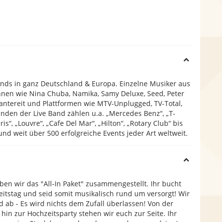
H
ands in ganz Deutschland & Europa. Einzelne Musiker aus
i
nnen wie Nina Chuba, Namika, Samy Deluxe, Seed, Peter
ntereit und Plattformen wie MTV-Unplugged, TV-Total,
nden der Live Band zählen u.a. „Mercedes Benz“, „T-
d
aris“, „Louvre“, „Cafe Del Mar“, „Hilton“, „Rotary Club“ bis
nd weit über 500 erfolgreiche Events jeder Art weltweit.
e
H
en wir das "All-In Paket" zusammengestellt. Ihr bucht
i
itstag und seid somit musikalisch rund um versorgt! Wir
 ab - Es wird nichts dem Zufall überlassen! Von der
in zur Hochzeitsparty stehen wir euch zur Seite. Ihr
d