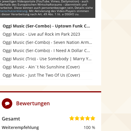
r jeweiligen Videoportale (YouTube, Vimeo, Dailymotion) - auch
ßerhalb des Europäischen Wirtschaftsraums - übermittelt und
rarbeitet. Diese können auch personenbezogen sein, Details siehe
tenschutzerklärung
. Mit Aktivierung des Video-Players stimmen
e dieser Verarbeitung nach Art. 49 Abs. 1 lit. a DSGVO zu.
Oggi Music (5er-Combo) - Uptown Funk Cover
Oggi Music - Live auf Rock im Park 2023
Oggi Music (5er-Combo) - Seven Nation Army Cover
Oggi Music (5er-Combo) - I Need A Dollar Cover Medley
Oggi Music (Trio) - Use Somebody | Marry You Cover Medley
Oggi Music - Ain´t No Sunshine (Cover)
Oggi Music - Just The Two Of Us (Cover)
Bewertungen
Gesamt
5
,
Weiterempfehlung
100 %