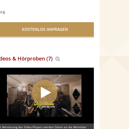
016
deos & Hörproben (7)
Bereich
vergrößern
t Aktivierung des Video-Players werden Daten an die Betreiber