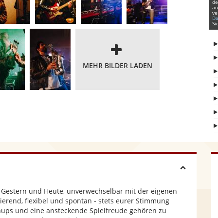
de
au
ve
Da
Si
MEHR BILDER LADEN
H
n Gestern und Heute, unverwechselbar mit der eigenen
i
ierend, flexibel und spontan - stets eurer Stimmung
hups und eine ansteckende Spielfreude gehören zu