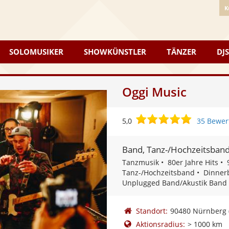
K
SOLOMUSIKER
SHOWKÜNSTLER
TÄNZER
DJS
Oggi Music
5,0
5,0
35 Bewer
von
5
Band, Tanz-/Hochzeitsban
Sternen
Tanzmusik
80er Jahre Hits
Tanz-/Hochzeitsband
Dinner
Unplugged Band/Akustik Band
Standort:
90480 Nürnberg
Aktionsradius:
> 1000 km