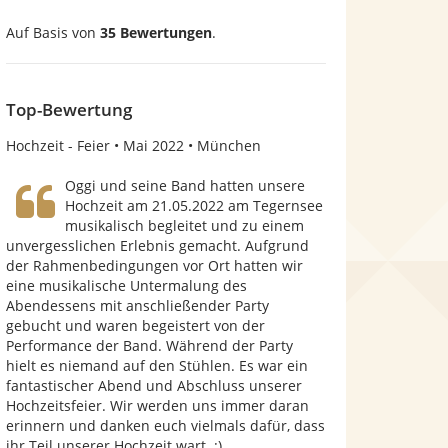
0
Auf Basis von
35 Bewertungen
.
v
o
n
Top-Bewertung
5
Hochzeit - Feier
Mai 2022
München
S
Oggi und seine Band hatten unsere
t
Hochzeit am 21.05.2022 am Tegernsee
musikalisch begleitet und zu einem
e
unvergesslichen Erlebnis gemacht. Aufgrund
r
der Rahmenbedingungen vor Ort hatten wir
eine musikalische Untermalung des
n
Abendessens mit anschließender Party
e
gebucht und waren begeistert von der
Performance der Band. Während der Party
n
hielt es niemand auf den Stühlen. Es war ein
fantastischer Abend und Abschluss unserer
Hochzeitsfeier. Wir werden uns immer daran
erinnern und danken euch vielmals dafür, dass
ihr Teil unserer Hochzeit wart. :)