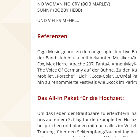
NO WOMAN NO CRY (BOB MARLEY)
SUNNY (BOBBY HEBB)
UND VIELES MEHR….
Referenzen
Oggi Music gehört zu den angesagtesten Live B
der Band stehen u.a. mit bekannten Musikern/i
Fox, Max Herre, Apache 207, Fanta4, AnnenMayKa
The Voice Of Germany auf der Bühne. Zu den Ku
Mobile“, „Porsche“, „Lidl“, „Coca-Cola“, „L’Oréal P
hin zu renommierte Festivals wie „Rock im Park“u
Das All-In Paket für die Hochzeit:
Um das Leben der Brautpaare zu erleichtern, hab
uns auf einem Schlag für den kompletten Hochze
besprechen und planen mit euch alles im Vorfeld
Trauung, über den Sektempfang/Nachmittag bis h