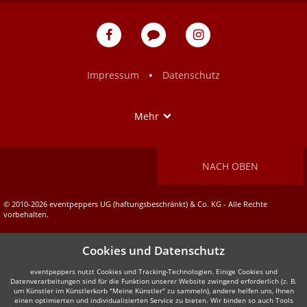
w
eventpeppers
Blog
eventpeppers
auf
auf
Facebook
Instagram
•
Impressum
Datenschutz
Show
Mehr
NACH OBEN
© 2010-2026 eventpeppers UG (haftungsbeschränkt) & Co. KG - Alle Rechte
vorbehalten.
Cookies und Datenschutz
eventpeppers nutzt Cookies und Tracking-Technologien. Einige Cookies und
Datenverarbeitungen sind für die Funktion unserer Website zwingend erforderlich (z. B.
um Künstler im Künstlerkorb "Meine Künstler" zu sammeln), andere helfen uns, Ihnen
einen optimierten und individualisierten Service zu bieten. Wir binden so auch Tools