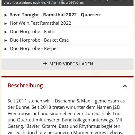
dieser Verarbeitung nach Art. 49 Abs. 1 lit. a DSGVO zu.
Save Tonight - Ramsthal 2022 - Quartett
Hof.Wein.Fest Ramsthal 2022
Duo Hörprobe - Faith
Duo Hörprobe - Basket Case
Duo Hörprobe - Respect
Duo Hörprobe - Seven Nation Army
MEHR VIDEOS LADEN
Quartett Hörprobe - Beggin'
Quartett Hörprobe - Jailhouse Rock
Quartett Hörprobe - Upside Down
Beschreibung
H
Quartett Hörprobe - Free Fallin'
Quartett Hörprobe - Bring me some water
Seit 2011 stehen wir – Dschanna & Max – gemeinsam auf
i
der Bühne. Seit 2018 treten wir unter dem Namen J2B
Quartett Hörprobe - Teenage Dirtbag
Eventmusic auf und sind neben dem Duo auch als Trio
Quartett Live-Mitschnitt - September 2024
d
und Quartett mit unseren Bandkollegen unterwegs. Mit
Quartett Live-Mitschnitt - Oktober 2022
Gesang, Klavier, Gitarre, Bass und Rhythmus begleiten
wir euch durch die besonderen Momente eures Lebens.
Quartett Live-Mitschnitt - Juni 2022