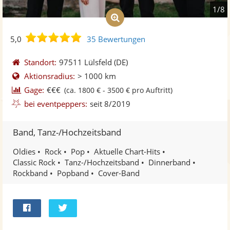
1/8
5,0
5,0
35 Bewertungen
von
5
Standort:
97511 Lülsfeld
(DE)
Sternen
Aktionsradius:
> 1000 km
Gage:
€€€
(ca. 1800 € - 3500 € pro Auftritt)
bei eventpeppers:
seit 8/2019
Band, Tanz-/Hochzeitsband
Oldies
Rock
Pop
Aktuelle Chart-Hits
Classic Rock
Tanz-/Hochzeitsband
Dinnerband
Rockband
Popband
Cover-Band
Bei
Twittern