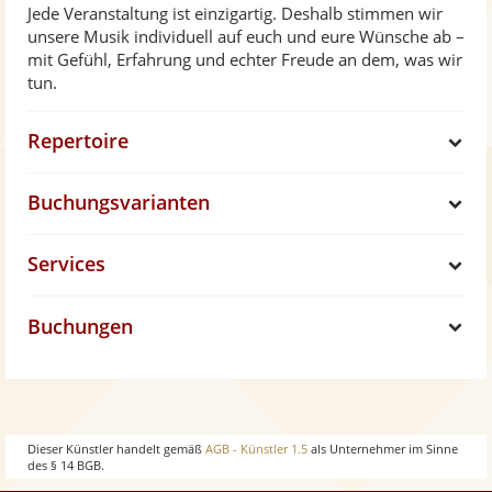
e
Jede Veranstaltung ist einzigartig. Deshalb stimmen wir
Quartett Live - Ain't Nobody 2021
unsere Musik individuell auf euch und eure Wünsche ab –
Duo Hörprobe - I will survive
mit Gefühl, Erfahrung und echter Freude an dem, was wir
tun.
Duo Hörprobe - Jailhouse Rock
Duo Hörprobe - Old town road
Repertoire
S
Duo Hörprobe - No Digitty
Duo Live Trauung - Lost without you - 2020
Buchungsvarianten
h
S
Duo Live Trauung - Heute, Morgen, Übermorgen 2020
Services
o
h
S
w
Buchungen
o
h
S
w
o
h
w
o
Dieser Künstler handelt gemäß
AGB - Künstler 1.5
als Unternehmer im Sinne
des § 14 BGB.