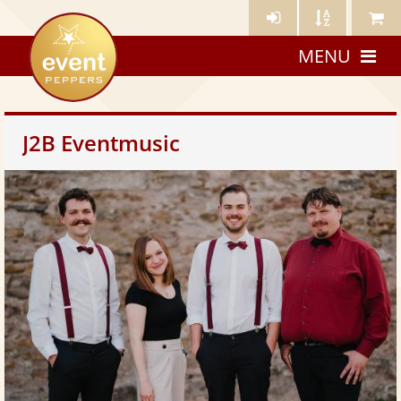
Künstler-
Künstler
Meine
eventpeppers
Login
A-
Künstle
MENU
Z
J2B Eventmusic