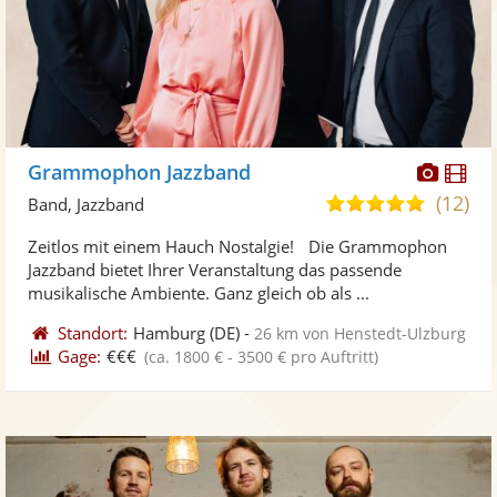
Diese
Di
Grammophon Jazzband
Künst
Kü
(12)
5,0
Band, Jazzband
stellt
ste
von
Zeitlos mit einem Hauch Nostalgie! Die Grammophon
Fotos
Vi
5
Jazzband bietet Ihrer Veranstaltung das passende
bereit
ber
Sternen
musikalische Ambiente. Ganz gleich ob als ...
Standort:
Hamburg
(DE)
-
26 km von Henstedt-Ulzburg
Gage:
€€€
(ca. 1800 € - 3500 € pro Auftritt)