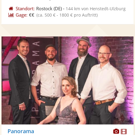
Standort:
Rostock
(DE)
-
144 km von Henstedt-Ulzburg
Gage:
€€
(ca. 500 € - 1800 € pro Auftritt)
Diese
Di
Panorama