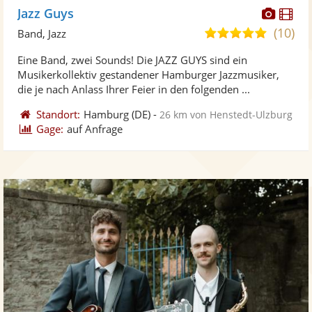
Diese
Di
Jazz Guys
Künst
Kü
(10)
5,0
Band, Jazz
stellt
ste
von
Eine Band, zwei Sounds! Die JAZZ GUYS sind ein
Fotos
Vi
5
Musikerkollektiv gestandener Hamburger Jazzmusiker,
bereit
ber
Sternen
die je nach Anlass Ihrer Feier in den folgenden ...
Standort:
Hamburg
(DE)
-
26 km von Henstedt-Ulzburg
Gage:
auf Anfrage