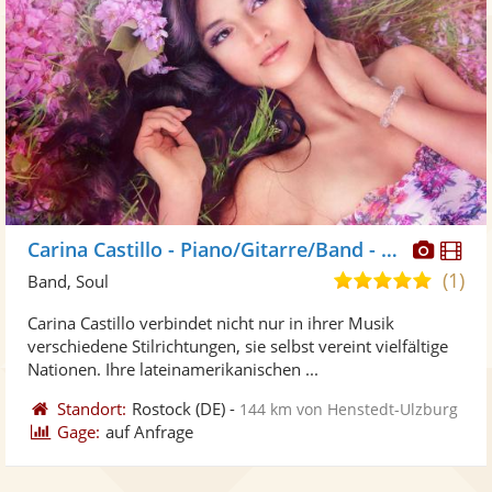
Diese
Di
Carina Castillo - Piano/Gitarre/Band - Pop/Soul/jazz<Live>
Künst
Kü
(1)
5,0
Band, Soul
stellt
ste
von
Carina Castillo verbindet nicht nur in ihrer Musik
Fotos
Vi
5
verschiedene Stilrichtungen, sie selbst vereint vielfältige
bereit
ber
Sternen
Nationen. Ihre lateinamerikanischen ...
Standort:
Rostock
(DE)
-
144 km von Henstedt-Ulzburg
Gage:
auf Anfrage