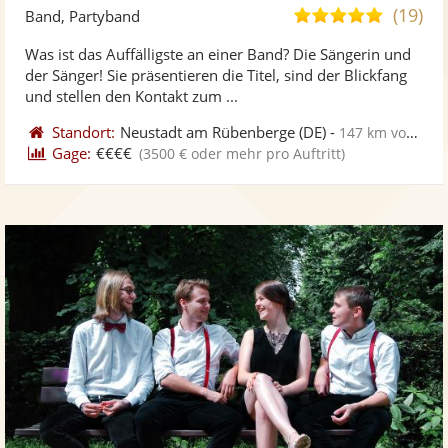
Künst
Kü
(19)
5,0
Band, Partyband
stellt
ste
von
Was ist das Auffälligste an einer Band? Die Sängerin und
Fotos
Vi
5
der Sänger! Sie präsentieren die Titel, sind der Blickfang
bereit
ber
Sternen
und stellen den Kontakt zum ...
Standort:
Neustadt am Rübenberge
(DE)
-
147 km von Henstedt-Ulzburg
Gage:
€€€€
(3500 € oder mehr pro Auftritt)