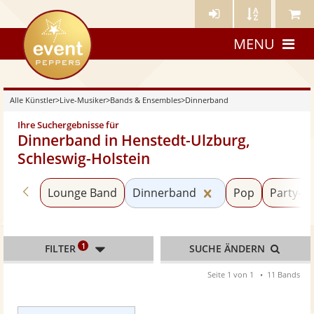
Künstler-
Künstler
Meine
eventpeppers
Login
A-
Künstle
MENU
Z
Alle Künstler
>
Live-Musiker
>
Bands & Ensembles
>
Dinnerband
Ihre Suchergebnisse für
Dinnerband in Henstedt-Ulzburg,
Schleswig-Holstein
Zurück zu «Bands & Ensembles»
Kategorie «Dinne
Lounge Band
Dinnerband
Pop
Party- 
1
FILTER
SUCHE ÄNDERN
Seite 1 von 1
11 Bands