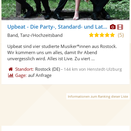
Diese
Di
Upbeat - Die Party-, Standard- und Lateintanzband
Künst
Kü
(5)
4,9
Band, Tanz-/Hochzeitsband
stellt
ste
von
Upbeat sind vier studierte Musiker*innen aus Rostock.
Fotos
Vi
5
Wir kümmern uns um alles, damit Ihr Abend
bereit
ber
Sternen
unvergesslich wird. Alles ist Live. Zu viert ...
Standort:
Rostock
(DE)
-
144 km von Henstedt-Ulzburg
Gage:
auf Anfrage
Informationen zum Ranking dieser Liste