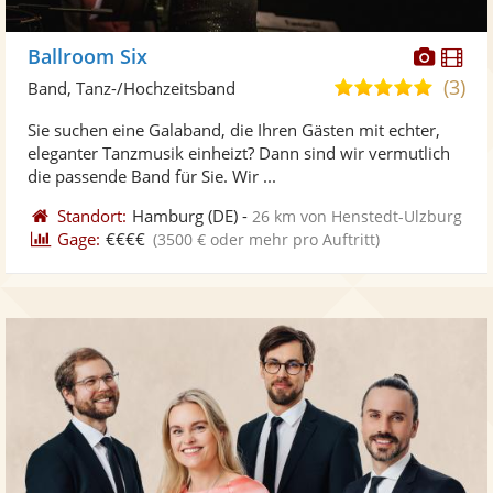
Diese
Di
Ballroom Six
Künst
Kü
(3)
4,9
Band, Tanz-/Hochzeitsband
stellt
ste
von
Sie suchen eine Galaband, die Ihren Gästen mit echter,
Fotos
Vi
5
eleganter Tanzmusik einheizt? Dann sind wir vermutlich
bereit
ber
Sternen
die passende Band für Sie. Wir ...
Standort:
Hamburg
(DE)
-
26 km von Henstedt-Ulzburg
Gage:
€€€€
(3500 € oder mehr pro Auftritt)