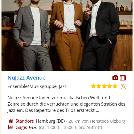
Diese
Di
NuJazz Avenue
Künst
Kü
(6)
5,0
Ensemble/Musikgruppe, Jazz
stellt
ste
von
NuJazz Avenue laden zur musikalischen Welt- und
Fotos
Vi
5
Zeitreise durch die verruchten und eleganten Straßen des
bereit
ber
Sternen
Jazz ein. Das Repertoire des Trios erstreckt ...
Standort:
Hamburg
(DE)
-
26 km von Henstedt-Ulzburg
Gage:
€€€
(ca. 1800 € - 3500 € pro Auftritt)