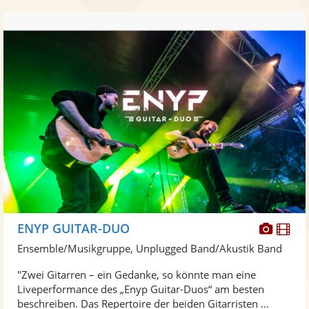
Diese
Di
ENYP GUITAR-DUO
Künst
Kü
Ensemble/Musikgruppe, Unplugged Band/Akustik Band
stellt
ste
"Zwei Gitarren – ein Gedanke, so könnte man eine
Fotos
Vi
Liveperformance des „Enyp Guitar-Duos“ am besten
bereit
ber
beschreiben. Das Repertoire der beiden Gitarristen ...