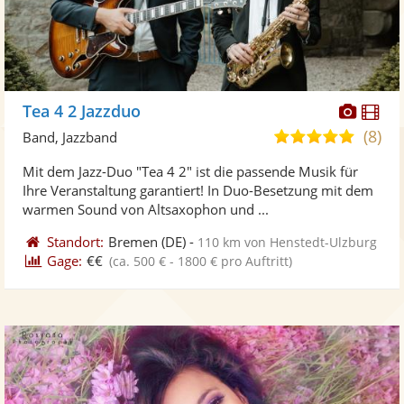
Diese
Di
Tea 4 2 Jazzduo
Künst
Kü
(8)
5,0
Band, Jazzband
stellt
ste
von
Mit dem Jazz-Duo "Tea 4 2" ist die passende Musik für
Fotos
Vi
5
Ihre Veranstaltung garantiert! In Duo-Besetzung mit dem
bereit
ber
Sternen
warmen Sound von Altsaxophon und ...
Standort:
Bremen
(DE)
-
110 km von Henstedt-Ulzburg
Gage:
€€
(ca. 500 € - 1800 € pro Auftritt)