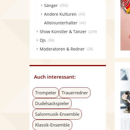
Sänger
(202)
Andere Kulturen
(43)
Alleinunterhalter
(42)
Show Künstler & Tänzer
(234)
DJs
(36)
Moderatoren & Redner
(26)
Auch interessant:
Trompeter
Trauerredner
Dudelsackspieler
Salonmusik-Ensemble
Klassik-Ensemble