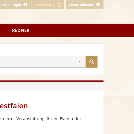
ünstler-Login
Künstler A-Z
Meine Künstler
REDNER
Künstler
finden
stfalen
u Ihrer Veranstaltung, Ihrem Event oder