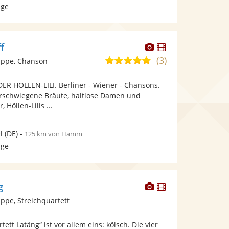
age
Dieser
Dieser
f
Künstler
Künstler
(3)
5,0
ppe, Chanson
stellt
stellt
von
Fotos
Videos
 HÖLLEN-LILI. Berliner - Wiener - Chansons.
5
bereit.
bereit.
rschwiegene Bräute, haltlose Damen und
Sternen
 Höllen-Lilis ...
l
(DE)
-
125 km von Hamm
age
Dieser
Dieser
g
Künstler
Künstler
pe, Streichquartett
stellt
stellt
Fotos
Videos
ett Latäng“ ist vor allem eins: kölsch. Die vier