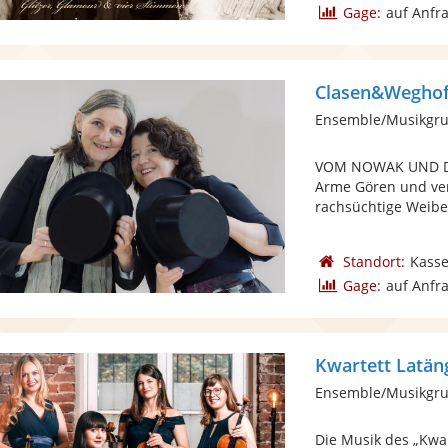
Gage:
auf Anfr
Clasen&Weghof
Ensemble/Musikgru
VOM NOWAK UND DER
Arme Gören und ve
rachsüchtige Weiber,
Standort:
Kasse
Gage:
auf Anfr
Kwartett Latän
Ensemble/Musikgrup
Die Musik des „Kwart