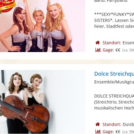
Band, Partyband
***SEXY*FUNKY*SW
SISTERS*. Lassen Si
Feier, Stadtfest oder
Standort:
Esse
Gage:
€€
(ca. 50
Dolce Streichqu
Ensemble/Musikgrup
DOLCE STREICHQUAR
(Streichtrio, Streic
musikalischen Hoch
Standort:
Duis
Gage:
€€
(ca. 50