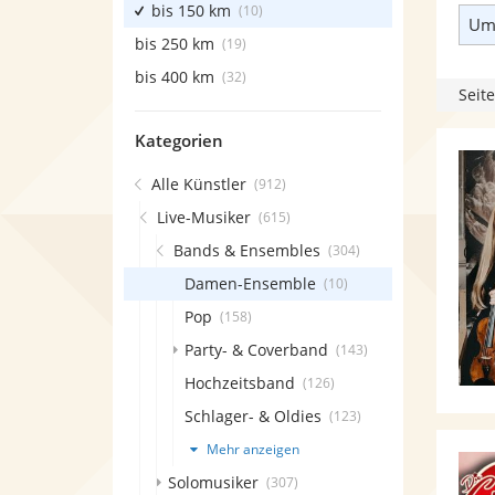
bis 150 km
(10)
Umk
bis 250 km
(19)
bis 400 km
(32)
Seite
Kategorien
Alle Künstler
(912)
Live-Musiker
(615)
Bands & Ensembles
(304)
Damen-Ensemble
(10)
Pop
(158)
Party- & Coverband
(143)
Hochzeitsband
(126)
Schlager- & Oldies
(123)
Mehr anzeigen
Solomusiker
(307)