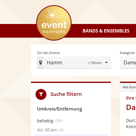
eventpeppers
BANDS & ENSEMBLES
Radius
Ort des Events
Kategorie
Hamm
Dame
Ort
des
Events
Alle Kün
festlegen
Suche filtern
Ihre
Da
Umkreis/Entfernung
Durc
beliebig
(39)
Konz
bis 50 km
(0)