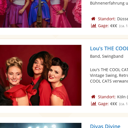
Bühnenerfahrung un
Standort:
Düsse
Gage:
€€€
(ca. 
Lou's THE COO
Band, Swingband
Lou's THE COOL CAT
Vintage Swing, Retr
COOL CATS verwande
Standort:
Köln
(
Gage:
€€€
(ca. 
Divas Divine