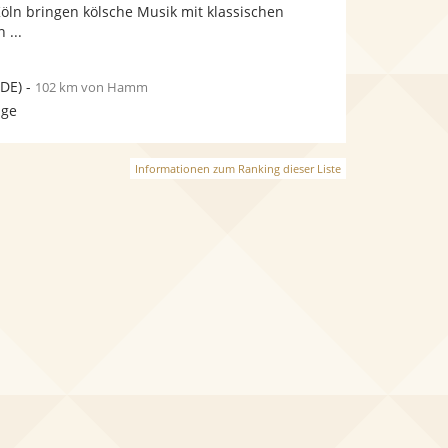
bereit.
bereit.
öln bringen kölsche Musik mit klassischen
 ...
DE)
-
102 km von Hamm
age
Informationen zum Ranking dieser Liste