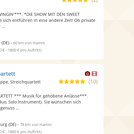
stellt
stellt
von
Fotos
Videos
INGIN'***. *DIE SHOW MIT DEN SWEET
5
bereit.
bereit.
e sich entführen in eine andere Zeit! Ob private
Sternen
 ...
n
(DE)
-
60 km von Hamm
0 € - 1800 € pro Auftritt)
Dieser
Dieser
artett
Künstler
Künstler
(10)
5,0
pe, Streichquartett
stellt
stellt
von
Fotos
Videos
TETT *** Musik für gehobene Anlässe***.
5
bereit.
bereit.
hduo, Solo Instrument). Sie wünschen sich
Sternen
genuss ...
burg
(DE)
-
78 km von Hamm
0 € - 1800 € pro Auftritt)