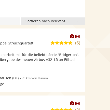
Dieser
Dieser
Künstler
Künstler
(6)
4,9
pe, Streichquartett
stellt
stellt
von
Fotos
Videos
enarbeit mit für die beliebte Serie "Bridgerton".
5
bereit.
bereit.
: Übergabe des neuen Airbus A321LR an Etihad
Sternen
hausen
(DE)
-
70 km von Hamm
age
Dieser
Dieser
Künstler
Künstler
(2)
5,0