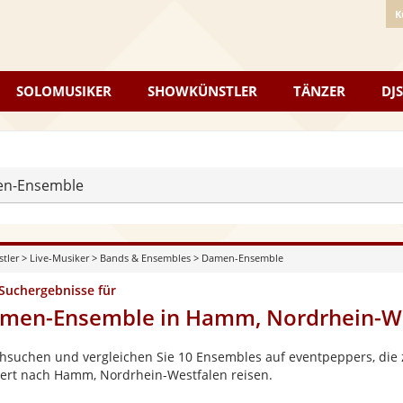
K
SOLOMUSIKER
SHOWKÜNSTLER
TÄNZER
DJS
n-Ensemble
stler
>
Live-Musiker
>
Bands & Ensembles
>
Damen-Ensemble
 Suchergebnisse für
men-Ensemble in Hamm, Nordrhein-We
hsuchen und vergleichen Sie 10 Ensembles auf eventpeppers, die z
ert nach Hamm, Nordrhein-Westfalen reisen.