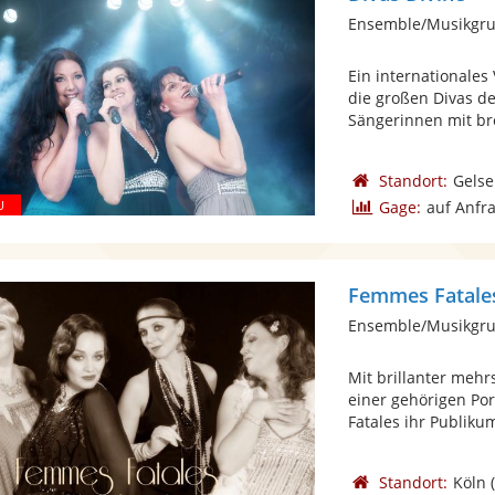
Ensemble/Musikgr
Ein internationales
die großen Divas de
Sängerinnen mit bre
Standort:
Gelse
Gage:
auf Anfr
Femmes Fatales
Ensemble/Musikgrup
Mit brillanter meh
einer gehörigen Po
Fatales ihr Publikum
Standort:
Köln
(