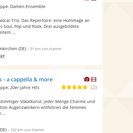
Künstler
Künstler
uppe, Damen-Ensemble
stellt
stellt
Fotos
Videos
 Vocal-Trio. Das Repertoire: eine Hommage an
bereit.
bereit.
s Soul, Pop und Rock. Drei ausgebildete
item ...
nkirchen
(DE)
-
51 km von Hamm
age
Dieser
Dieser
 - a cappella & more
Künstler
Künstler
(2)
5,0
pe, 20er Jahre Hits
stellt
stellt
von
Fotos
Videos
rstimmiger Vokalkunst, jeder Menge Charme und
5
bereit.
bereit.
rtion Augenzwinkern entführen die Femmes
Sternen
 ...
DE)
-
102 km von Hamm