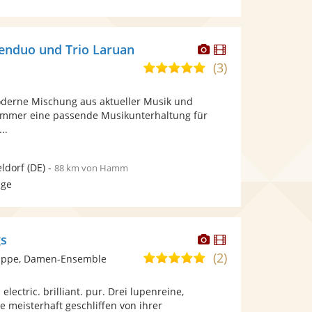
Dieser
Dieser
enduo und Trio Laruan
Künstler
Künstler
(3)
5,0
stellt
stellt
von
Fotos
Videos
moderne Mischung aus aktueller Musik und
5
bereit.
bereit.
n immer eine passende Musikunterhaltung für
Sternen
..
ldorf
(DE)
-
88 km von Hamm
age
Dieser
Dieser
gs
Künstler
Künstler
(2)
5,0
uppe, Damen-Ensemble
stellt
stellt
von
Fotos
Videos
ectric. brilliant. pur. Drei lupenreine,
5
bereit.
bereit.
e meisterhaft geschliffen von ihrer
Sternen