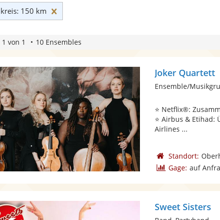
Umkreis: 150 km zurücksetzen
reis: 150 km
 1 von 1
10 Ensembles
Joker Quartett
Ensemble/Musikgrup
⭐️ Netflix®: Zusamm
⭐️ Airbus & Etihad
Airlines ...
Standort:
Ober
Gage:
auf Anfr
Sweet Sisters