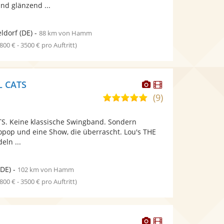
d glänzend ...
ldorf
(DE)
-
88 km von Hamm
1800 € - 3500 € pro Auftritt)
Dieser
Dieser
L CATS
Künstler
Künstler
(9)
5,0
stellt
stellt
von
Fotos
Videos
S. Keine klassische Swingband. Sondern
5
bereit.
bereit.
opop und eine Show, die überrascht. Lou's THE
Sternen
ln ...
DE)
-
102 km von Hamm
1800 € - 3500 € pro Auftritt)
Dieser
Dieser