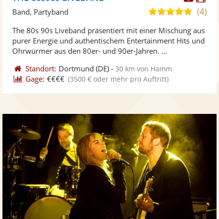
Künst
Kü
(4)
5,0
Band, Partyband
stellt
ste
von
The 80s 90s Liveband präsentiert mit einer Mischung aus
Fotos
Vi
5
purer Energie und authentischem Entertainment Hits und
bereit
ber
Sternen
Ohrwürmer aus den 80er- und 90er-Jahren. ...
Standort:
Dortmund
(DE)
-
30 km von Hamm
Gage:
€€€€
(3500 € oder mehr pro Auftritt)