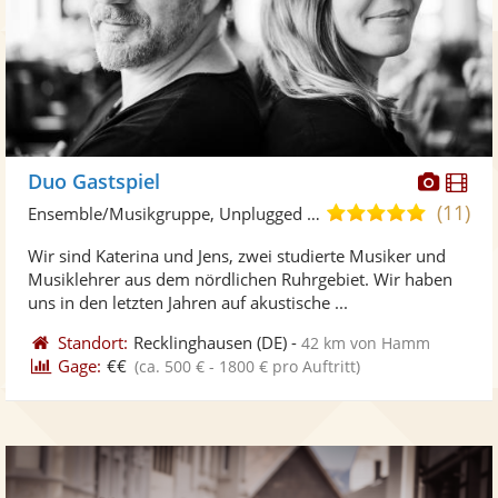
Diese
Di
Duo Gastspiel
Künst
Kü
(11)
5,0
Ensemble/Musikgruppe, Unplugged Band/Akustik Band
stellt
ste
von
Wir sind Katerina und Jens, zwei studierte Musiker und
Fotos
Vi
5
Musiklehrer aus dem nördlichen Ruhrgebiet. Wir haben
bereit
ber
Sternen
uns in den letzten Jahren auf akustische ...
Standort:
Recklinghausen
(DE)
-
42 km von Hamm
Gage:
€€
(ca. 500 € - 1800 € pro Auftritt)