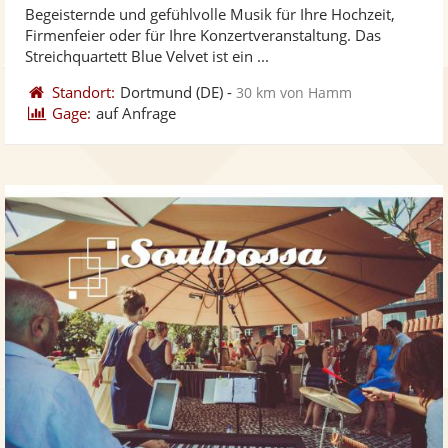
Begeisternde und gefühlvolle Musik für Ihre Hochzeit,
Fotos
Vi
5
Firmenfeier oder für Ihre Konzertveranstaltung. Das
bereit
ber
Sternen
Streichquartett Blue Velvet ist ein ...
Standort:
Dortmund
(DE)
-
30 km von Hamm
Gage:
auf Anfrage