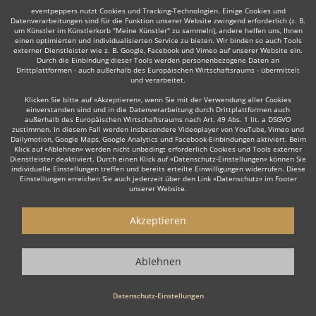
eventpeppers nutzt Cookies und Tracking-Technologien. Einige Cookies und
Datenverarbeitungen sind für die Funktion unserer Website zwingend erforderlich (z. B.
um Künstler im Künstlerkorb "Meine Künstler" zu sammeln), andere helfen uns, Ihnen
einen optimierten und individualisierten Service zu bieten. Wir binden so auch Tools
externer Dienstleister wie z. B. Google, Facebook und Vimeo auf unserer Website ein.
Durch die Einbindung dieser Tools werden personenbezogene Daten an
Auch interessant:
Drittplattformen - auch außerhalb des Europäischen Wirtschaftsraums - übermittelt
und verarbeitet.
Klicken Sie bitte auf «Akzeptieren», wenn Sie mit der Verwendung aller Cookies
einverstanden sind und in die Datenverarbeitung durch Drittplattformen auch
Rock
Oktoberfestband
Top 40
Alternative Band
T
außerhalb des Europäischen Wirtschaftsraums nach Art. 49 Abs. 1 lit. a DSGVO
zustimmen. In diesem Fall werden insbesondere Videoplayer von YouTube, Vimeo und
Dailymotion, Google Maps, Google Analytics und Facebook-Einbindungen aktiviert. Beim
Klick auf «Ablehnen» werden nicht unbedingt erforderlich Cookies und Tools externer
Dienstleister deaktiviert. Durch einen Klick auf «Datenschutz-Einstellungen» können Sie
individuelle Einstellungen treffen und bereits erteilte Einwilligungen widerrufen. Diese
Einstellungen erreichen Sie auch jederzeit über den Link «Datenschutz» im Footer
unserer Website.
Wie funktioniert's?
Akzeptieren
1. Kostenlos anfragen
Starten Sie mit dem Button 'Kostenlos anfragen' eine Anfrage an die für
Ablehnen
Sie interessanten Bands und Ensembles. Diesen Button finden Sie auf
den jeweiligen Künstler-Profil-Seiten der Musiker.
Datenschutz-Einstellungen
2. Angebote erhalten & Details besprechen