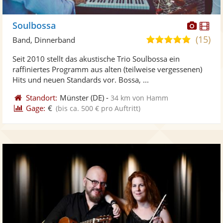
Diese
Di
Soulbossa
Künst
Kü
(15)
4,9
Band, Dinnerband
stellt
ste
von
Seit 2010 stellt das akustische Trio Soulbossa ein
Fotos
Vi
5
raffiniertes Programm aus alten (teilweise vergessenen)
bereit
ber
Sternen
Hits und neuen Standards vor. Bossa, ...
Standort:
Münster
(DE)
-
34 km von Hamm
Gage:
€
(bis ca. 500 € pro Auftritt)