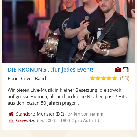
Diese
Di
DIE KRÖNUNG ...für jedes Event!
Künst
Kü
(53)
4,9
Band, Cover-Band
stellt
ste
von
Wir bieten Live-Musik in kleiner Besetzung, die sowohl
Fotos
Vi
5
auf grosse Bühnen, als auch in kleine Nischen passt! Hits
bereit
ber
Sternen
aus den letzten 50 Jahren prägen ...
Standort:
Münster
(DE)
-
34 km von Hamm
Gage:
€€
(ca. 500 € - 1800 € pro Auftritt)