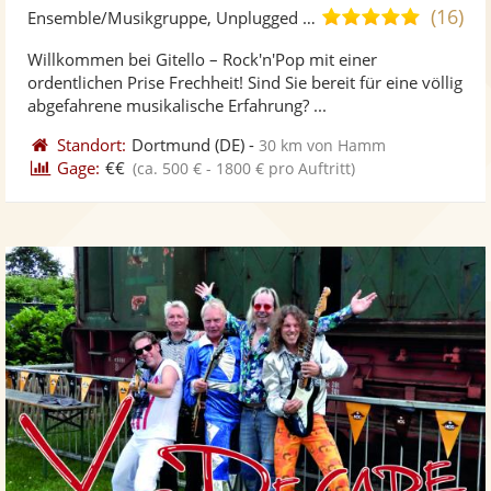
Künst
Kü
(16)
5,0
Ensemble/Musikgruppe, Unplugged Band/Akustik Band
stellt
ste
von
Willkommen bei Gitello – Rock'n'Pop mit einer
Fotos
Vi
5
ordentlichen Prise Frechheit! Sind Sie bereit für eine völlig
bereit
ber
Sternen
abgefahrene musikalische Erfahrung? ...
Standort:
Dortmund
(DE)
-
30 km von Hamm
Gage:
€€
(ca. 500 € - 1800 € pro Auftritt)