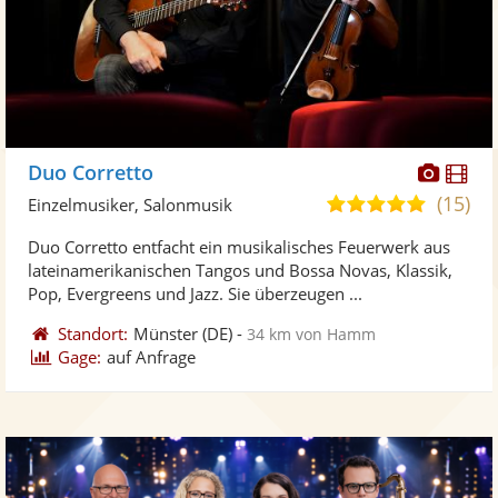
Diese
Di
Duo Corretto
Künst
Kü
(15)
5,0
Einzelmusiker, Salonmusik
stellt
ste
von
Duo Corretto entfacht ein musikalisches Feuerwerk aus
Fotos
Vi
5
lateinamerikanischen Tangos und Bossa Novas, Klassik,
bereit
ber
Sternen
Pop, Evergreens und Jazz. Sie überzeugen ...
Standort:
Münster
(DE)
-
34 km von Hamm
Gage:
auf Anfrage