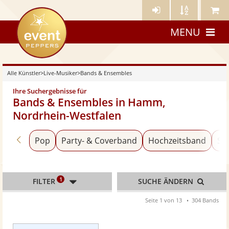
Künstler-
Künstler
Meine
eventpeppers
Login
A-
Künstle
MENU
Z
Alle Künstler
>
Live-Musiker
>
Bands & Ensembles
Ihre Suchergebnisse für
Bands & Ensembles in Hamm,
Nordrhein-Westfalen
Zurück zu «Live-Musiker»
Pop
Party- & Coverband
Hochzeitsband
Sc
1
FILTER
SUCHE ÄNDERN
Seite 1 von 13
304 Bands