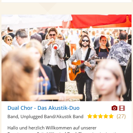
Diese
Di
Dual Chor - Das Akustik-Duo
Künst
Kü
(27)
5,0
Band, Unplugged Band/Akustik Band
stellt
ste
von
Hallo und herzlich Willkommen auf unserer
Fotos
Vi
5