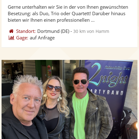
stellt
ste
von
Gerne unterhalten wir Sie in der von Ihnen gewünschten
Fotos
Vi
5
Besetzung: als Duo, Trio oder Quartett! Darüber hinaus
bereit
ber
Sternen
bieten wir Ihnen einen professionellen ...
Standort:
Dortmund
(DE)
-
30 km von Hamm
Gage:
auf Anfrage