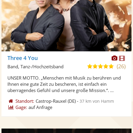
Diese
Di
Three 4 You
Künst
Kü
(26)
5,0
Band, Tanz-/Hochzeitsband
stellt
ste
von
UNSER MOTTO. „Menschen mit Musik zu berühren und
Fotos
Vi
5
Ihnen eine gute Zeit zu bescheren, ist einfach ein
bereit
ber
Sternen
überragendes Gefühl und unsere große Mission.“. ...
Standort:
Castrop-Rauxel
(DE)
-
37 km von Hamm
Gage:
auf Anfrage