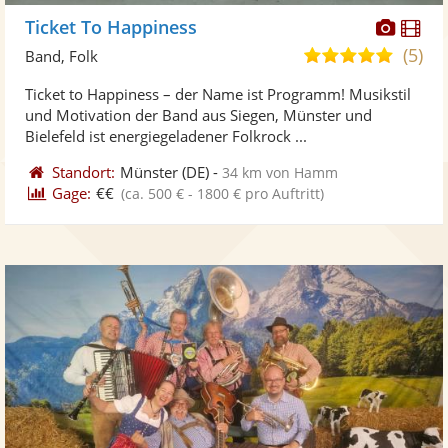
Diese
Di
Ticket To Happiness
Künst
Kü
(5)
5,0
Band, Folk
stellt
ste
von
Ticket to Happiness – der Name ist Programm! Musikstil
Fotos
Vi
5
und Motivation der Band aus Siegen, Münster und
bereit
ber
Sternen
Bielefeld ist energiegeladener Folkrock ...
Standort:
Münster
(DE)
-
34 km von Hamm
Gage:
€€
(ca. 500 € - 1800 € pro Auftritt)