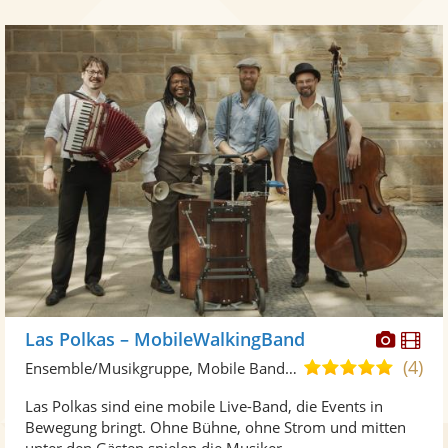
Diese
Di
Las Polkas – MobileWalkingBand
Künst
Kü
(4)
4,9
Ensemble/Musikgruppe, Mobile Band/Walking Act
stellt
ste
von
Las Polkas sind eine mobile Live-Band, die Events in
Fotos
Vi
5
Bewegung bringt. Ohne Bühne, ohne Strom und mitten
bereit
ber
Sternen
unter den Gästen spielen die Musiker ...