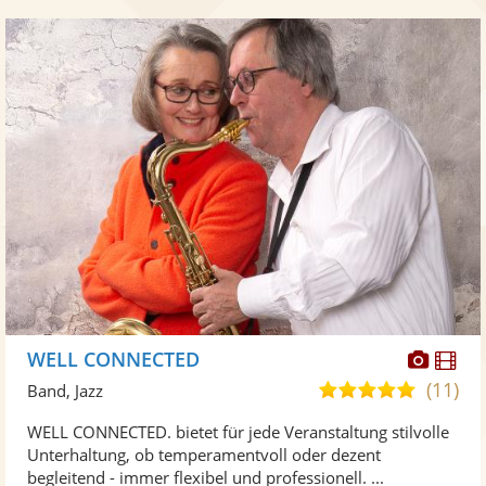
Diese
Di
WELL CONNECTED
Künst
Kü
(11)
4,9
Band, Jazz
stellt
ste
von
WELL CONNECTED. bietet für jede Veranstaltung stilvolle
Fotos
Vi
5
Unterhaltung, ob temperamentvoll oder dezent
bereit
ber
Sternen
begleitend - immer flexibel und professionell. ...