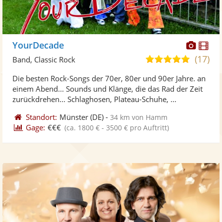
Diese
Di
YourDecade
Künst
Kü
(17)
5,0
Band, Classic Rock
stellt
ste
von
Die besten Rock-Songs der 70er, 80er und 90er Jahre. an
Fotos
Vi
5
einem Abend... Sounds und Klänge, die das Rad der Zeit
bereit
ber
Sternen
zurückdrehen... Schlaghosen, Plateau-Schuhe, ...
Standort:
Münster
(DE)
-
34 km von Hamm
Gage:
€€€
(ca. 1800 € - 3500 € pro Auftritt)