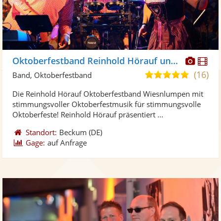
Diese
Di
Oktoberfestband Reinhold Hörauf und die Wiesnlumpen
Künst
Kü
(16)
5,0
Band, Oktoberfestband
stellt
ste
von
Die Reinhold Hörauf Oktoberfestband Wiesnlumpen mit
Fotos
Vi
5
stimmungsvoller Oktoberfestmusik für stimmungsvolle
bereit
ber
Sternen
Oktoberfeste! Reinhold Hörauf präsentiert ...
Standort:
Beckum
(DE)
Gage:
auf Anfrage