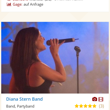
Gage:
auf Anfrage
Diese
Di
Diana Stern Band
Künst
Kü
(3)
5,0
Band, Partyband