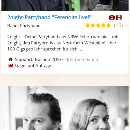
Diese
Di
2night-Partyband "Fetenhits live!"
Künst
Kü
(15)
5,0
Band, Partyband
stellt
ste
von
2night – Deine Partyband aus NRW! Feiern wie nie – mit
Fotos
Vi
5
2night, den Partyprofis aus Nordrhein-Westfalen! Über
bereit
ber
Sternen
100 Gigs pro Jahr sprechen für sich: ...
Standort:
Bochum
(DE)
-
46 km von Hamm
Gage:
auf Anfrage