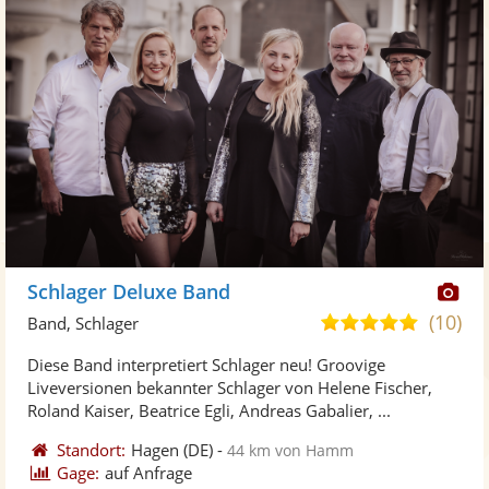
Di
Schlager Deluxe Band
Kü
(10)
5,0
Band, Schlager
ste
von
Diese Band interpretiert Schlager neu! Groovige
Fo
5
Liveversionen bekannter Schlager von Helene Fischer,
ber
Sternen
Roland Kaiser, Beatrice Egli, Andreas Gabalier, ...
Standort:
Hagen
(DE)
-
44 km von Hamm
Gage:
auf Anfrage