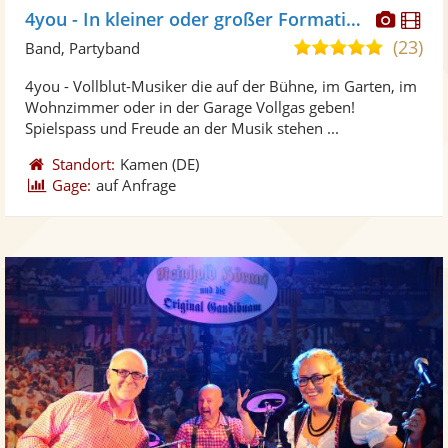
Diese
Di
4you - In kleiner oder großer Formation
Künst
Kü
(23)
5,0
Band, Partyband
stellt
ste
von
4you - Vollblut-Musiker die auf der Bühne, im Garten, im
Fotos
Vi
5
Wohnzimmer oder in der Garage Vollgas geben!
bereit
ber
Sternen
Spielspass und Freude an der Musik stehen ...
Standort:
Kamen
(DE)
Gage:
auf Anfrage