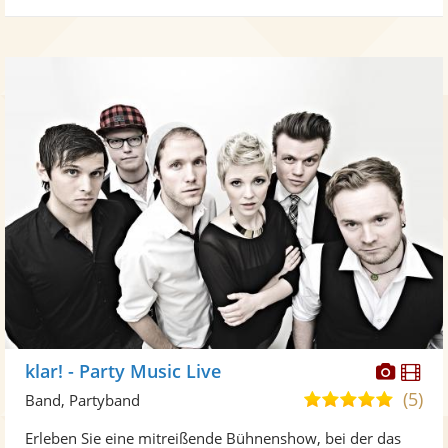
Diese
Di
klar! - Party Music Live
Künst
Kü
(5)
5,0
Band, Partyband
stellt
ste
von
Erleben Sie eine mitreißende Bühnenshow, bei der das
Fotos
Vi