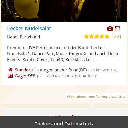
Diese
Di
Lecker Nudelsalat
Künst
Kü
(27)
5,0
Band, Partyband
stellt
ste
von
Premium LIVE Performance mit der Band "Lecker
Fotos
Vi
5
Nudelsalat". Dance PartyMusik für große und auch kleine
bereit
ber
Sternen
Events. Remix, Cover, Top40, Rockklassiker ...
Standort:
Hattingen an der Ruhr
(DE)
-
54 km von Hamm
Gage:
€€€
(ca. 1800 € - 3500 € pro Auftritt)
Informationen zum Ranking dieser Liste
Weiter
Cookies und Datenschutz