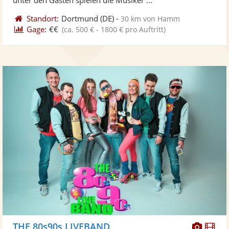
Standort:
Dortmund
(DE)
-
30 km von Hamm
Gage:
€€
(ca. 500 € - 1800 € pro Auftritt)
Diese
Di
THE 80s90s LIVEBAND