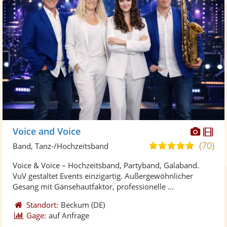
Diese
Di
Voice and Voice
Künst
Kü
(70)
5,0
Band, Tanz-/Hochzeitsband
stellt
ste
von
Voice & Voice – Hochzeitsband, Partyband, Galaband.
Fotos
Vi
5
VuV gestaltet Events einzigartig. Außergewöhnlicher
bereit
ber
Sternen
Gesang mit Gänsehautfaktor, professionelle ...
Standort:
Beckum
(DE)
Gage:
auf Anfrage