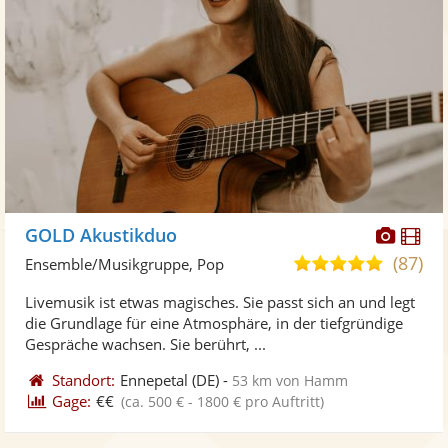
Diese
Di
GOLD Akustikduo
Künst
Kü
(87)
5,0
Ensemble/Musikgruppe, Pop
stellt
ste
von
Livemusik ist etwas magisches. Sie passt sich an und legt
Fotos
Vi
5
die Grundlage für eine Atmosphäre, in der tiefgründige
bereit
ber
Sternen
Gespräche wachsen. Sie berührt, ...
Standort:
Ennepetal
(DE)
-
53 km von Hamm
Gage:
€€
(ca. 500 € - 1800 € pro Auftritt)