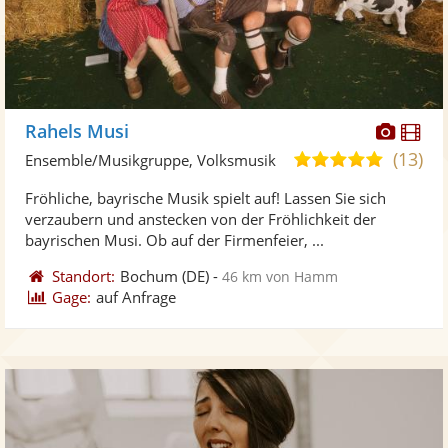
Diese
Di
Rahels Musi
Künst
Kü
(13)
5,0
Ensemble/Musikgruppe, Volksmusik
stellt
ste
von
Fröhliche, bayrische Musik spielt auf! Lassen Sie sich
Fotos
Vi
5
verzaubern und anstecken von der Fröhlichkeit der
bereit
ber
Sternen
bayrischen Musi. Ob auf der Firmenfeier, ...
Standort:
Bochum
(DE)
-
46 km von Hamm
Gage:
auf Anfrage