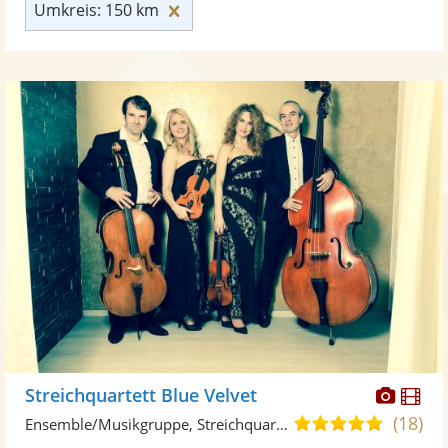
Umkreis: 150 km zurücksetzen
Umkreis: 150 km
Diese
Di
Streichquartett Blue Velvet
Künst
Kü
(18)
5,0
Ensemble/Musikgruppe, Streichquartett
stellt
ste
von