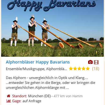
Diese
Di
Alphornbläser Happy Bavarians
Künst
Kü
(18)
4,9
Ensemble/Musikgruppe, Alphornbläser
stellt
ste
von
Das Alphorn - unvergleichlich in Optik und Klang….
Fotos
Vi
5
...entweder Sie gehen in die Berge, oder wir bringen die
bereit
ber
Sternen
unvergleichlichen Alphornklänge mit ...
Standort:
München
(DE)
-
477 km von Hamm
Gage:
auf Anfrage