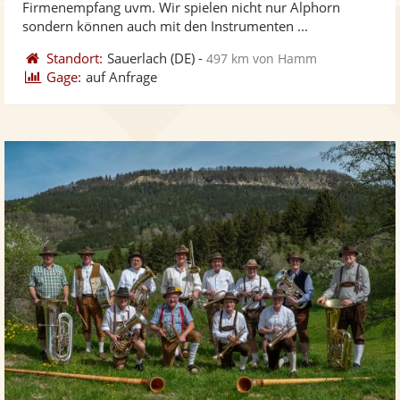
Firmenempfang uvm. Wir spielen nicht nur Alphorn
bereit
ber
Sternen
sondern können auch mit den Instrumenten ...
Standort:
Sauerlach
(DE)
-
497 km von Hamm
Gage:
auf Anfrage