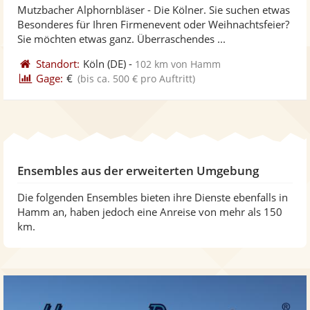
Mutzbacher Alphornbläser - Die Kölner. Sie suchen etwas
Fotos
Vi
5
Besonderes für Ihren Firmenevent oder Weihnachtsfeier?
bereit
ber
Sternen
Sie möchten etwas ganz. Überraschendes ...
Standort:
Köln
(DE)
-
102 km von Hamm
Gage:
€
(bis ca. 500 € pro Auftritt)
Ensembles aus der erweiterten Umgebung
Die folgenden Ensembles bieten ihre Dienste ebenfalls in
Hamm an, haben jedoch eine Anreise von mehr als 150
km.