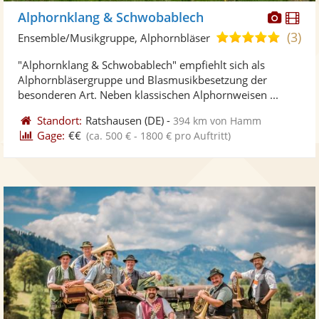
Diese
Di
Alphornklang & Schwobablech
Künst
Kü
(3)
5,0
Ensemble/Musikgruppe, Alphornbläser
stellt
ste
von
"Alphornklang & Schwobablech" empfiehlt sich als
Fotos
Vi
5
Alphornbläsergruppe und Blasmusikbesetzung der
bereit
ber
Sternen
besonderen Art. Neben klassischen Alphornweisen ...
Standort:
Ratshausen
(DE)
-
394 km von Hamm
Gage:
€€
(ca. 500 € - 1800 € pro Auftritt)