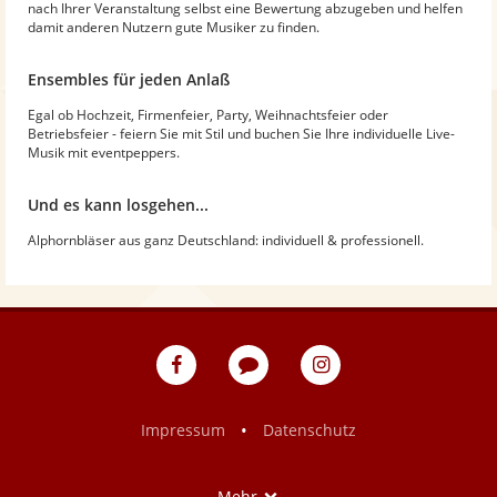
nach Ihrer Veranstaltung selbst eine Bewertung abzugeben und helfen
damit anderen Nutzern gute Musiker zu finden.
Ensembles für jeden Anlaß
Egal ob Hochzeit, Firmenfeier, Party, Weihnachtsfeier oder
Betriebsfeier - feiern Sie mit Stil und buchen Sie Ihre individuelle Live-
Musik mit eventpeppers.
Und es kann losgehen...
Alphornbläser aus ganz Deutschland: individuell & professionell.
eventpeppers
Blog
eventpeppers
auf
auf
Facebook
Instagram
•
Impressum
Datenschutz
Show
Mehr