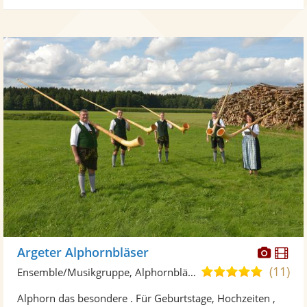
Diese
Di
Argeter Alphornbläser
Künst
Kü
(11)
5,0
Ensemble/Musikgruppe, Alphornbläser
stellt
ste
von
Alphorn das besondere . Für Geburtstage, Hochzeiten ,
Fotos
Vi
5