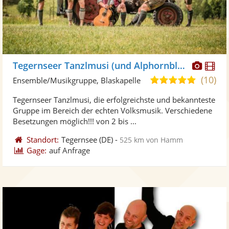
Diese
Di
Tegernseer Tanzlmusi (und Alphornbläser)
Künst
Kü
(10)
5,0
Ensemble/Musikgruppe, Blaskapelle
stellt
ste
von
Tegernseer Tanzlmusi, die erfolgreichste und bekannteste
Fotos
Vi
5
Gruppe im Bereich der echten Volksmusik. Verschiedene
bereit
ber
Sternen
Besetzungen möglich!!! von 2 bis ...
Standort:
Tegernsee
(DE)
-
525 km von Hamm
Gage:
auf Anfrage