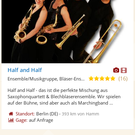
Diese
Di
Half and Half
Künst
Kü
(16)
5,0
Ensemble/Musikgruppe, Bläser-Ensemble
stellt
ste
von
Half and Half - das ist die perfekte Mischung aus
Fotos
Vi
5
Saxophonquartett & Blechbläserensemble. Wir spielen
bereit
ber
Sternen
auf der Bühne, sind aber auch als Marchingband ...
Standort:
Berlin
(DE)
-
393 km von Hamm
Gage:
auf Anfrage