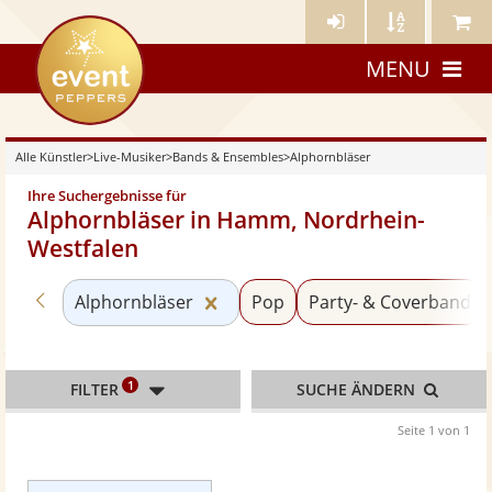
Künstler-
Künstler
Meine
eventpeppers
Login
A-
Künstle
MENU
Z
Alle Künstler
>
Live-Musiker
>
Bands & Ensembles
>
Alphornbläser
Ihre Suchergebnisse für
Alphornbläser in Hamm, Nordrhein-
Westfalen
Zurück zu «Bands & Ensembles»
Kategorie «Alphornbläser» zurü
Alphornbläser
Pop
Party- & Coverband
1
FILTER
SUCHE ÄNDERN
Seite 1 von 1