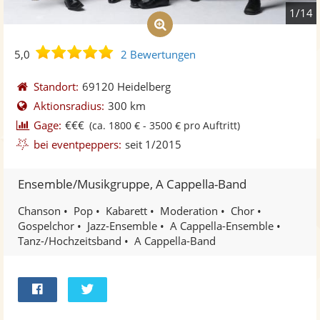
1/14
5,0
5,0
2 Bewertungen
von
5
Standort:
69120 Heidelberg
Sternen
Aktionsradius:
300 km
Gage:
€€€
(ca. 1800 € - 3500 € pro Auftritt)
bei eventpeppers:
seit 1/2015
Ensemble/Musikgruppe, A Cappella-Band
Chanson
Pop
Kabarett
Moderation
Chor
Gospelchor
Jazz-Ensemble
A Cappella-Ensemble
Tanz-/Hochzeitsband
A Cappella-Band
Bei
Twittern