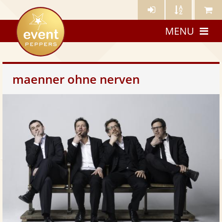
Künstler-
Künstler
Meine
eventpeppers
Login
A-
Künstle
MENU
Z
maenner ohne nerven