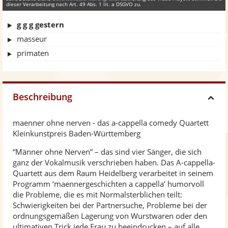
dieser Verarbeitung nach Art. 49 Abs. 1 lit. a DSGVO zu.
g g g gestern
masseur
primaten
Beschreibung
H
maenner ohne nerven - das a-cappella comedy Quartett
i
Kleinkunstpreis Baden-Württemberg
“Männer ohne Nerven” – das sind vier Sänger, die sich
d
ganz der Vokalmusik verschrieben haben. Das A-cappella-
Quartett aus dem Raum Heidelberg verarbeitet in seinem
e
Programm ‘maennergeschichten a cappella’ humorvoll
die Probleme, die es mit Normalsterblichen teilt:
Schwierigkeiten bei der Partnersuche, Probleme bei der
ordnungsgemäßen Lagerung von Wurstwaren oder den
ultimativen Trick jede Frau zu beeindrucken – auf alle