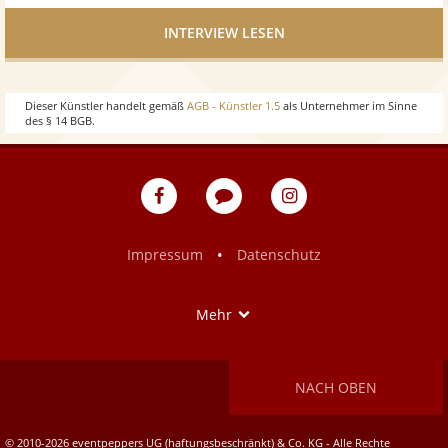
INTERVIEW LESEN
Dieser Künstler handelt gemäß
AGB - Künstler 1.5
als Unternehmer im Sinne
des § 14 BGB.
eventpeppers
Blog
eventpeppers
auf
auf
Facebook
Instagram
•
Impressum
Datenschutz
Show
Mehr
NACH OBEN
© 2010-2026 eventpeppers UG (haftungsbeschränkt) & Co. KG - Alle Rechte