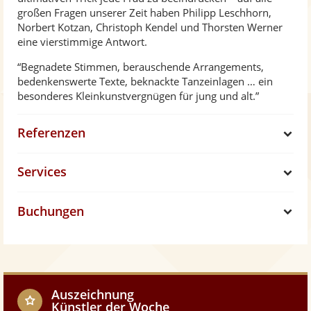
großen Fragen unserer Zeit haben Philipp Leschhorn,
Norbert Kotzan, Christoph Kendel und Thorsten Werner
eine vierstimmige Antwort.
“Begnadete Stimmen, berauschende Arrangements,
bedenkenswerte Texte, beknackte Tanzeinlagen … ein
besonderes Kleinkunstvergnügen für jung und alt.”
Referenzen
S
Services
h
S
Buchungen
o
h
S
w
o
h
w
o
Auszeichnung
Künstler der Woche