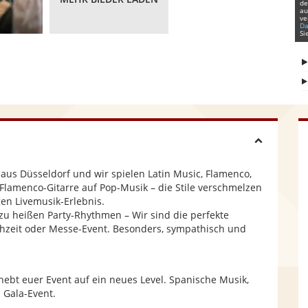
de
au
ve
Da
Si
H
o aus Düsseldorf und wir spielen Latin Music, Flamenco,
i
 Flamenco-Gitarre auf Pop-Musik – die Stile verschmelzen
en Livemusik-Erlebnis.
 zu heißen Party-Rhythmen – Wir sind die perfekte
d
chzeit oder Messe-Event. Besonders, sympathisch und
e
hebt euer Event auf ein neues Level. Spanische Musik,
 Gala-Event.