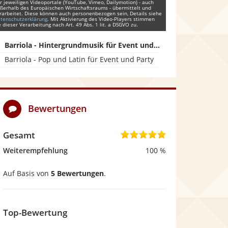
r jeweiligen Videoportale (YouTube, Vimeo, Dailymotion) - auch
ßerhalb des Europäischen Wirtschaftsraums - übermittelt und
rarbeitet. Diese können auch personenbezogen sein, Details siehe
tenschutzerklärung
. Mit Aktivierung des Video-Players stimmen
e dieser Verarbeitung nach Art. 49 Abs. 1 lit. a DSGVO zu.
Barriola - Hintergrundmusik für Event und Empfang
Barriola - Pop und Latin für Event und Party
Bewertungen
Gesamt
4
,
Weiterempfehlung
100 %
9
Auf Basis von
5 Bewertungen
.
v
o
n
Top-Bewertung
5