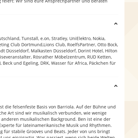
g feiert: Wir sind eure Ansprechpartner und beraten
H
schland, Tunstall, e.on, Stratley, UniElektro, Nokia,
i
ing Club Dortmund,Lions Club, RoelfsPartner, Otto Bock,
dt Düsseldorf, Malkasten Düsseldorf, Dorint Hotel, Hilton
eiseveranstalter, Rösrather Möbelzentrum, RUD Ketten,
d
 Beck und Egeling, DRK, Wasser für Africa, Päckchen für
e
H
i
st die felsenfeste Basis von Barriola. Auf der Bühne und
che Art sind wir musikalisch verbunden, wie wenige
n anderen musikalischen Background. Ben ist eine der
d
Experte für lateinamerikanische Musik und Rhythmen.
g für stabile Grooves und Beats. Jeder von uns bringt
e
 uns einzigartig. Was passiert, wenn sich beide Welten