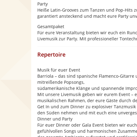
Party
Heiße Latin-Grooves zum Tanzen und Pop-Hits zu
garantiert ansteckend und macht eure Party unv
Gesamtpaket
Für eure Veranstaltung bieten wir euch ein Ru
Livemusik zur Party. Mit professioneller Tontec
Repertoire
Musik für euer Event
Barriola – das sind spanische Flamenco-Gitarr
mitreißende Popsongs,
südamerikanische Klänge und spannende Impro
Mit unsere Livemusik geben wir eurem Event – eg
musikalischen Rahmen, der eure Gäste durch d
Get In und zum Dinner zu explosiver Tanzmusik z
den Süden nehmen und mit euch eine unvergessl
Dinner und Party
Für euer Dinner oder Gala Event bieten wir euch 
gefühlvollen Songs und harmonischen Zusammen