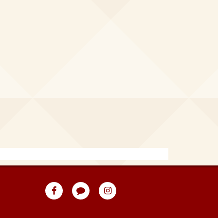
eventpeppers
Blog
eventpeppers
auf
auf
Facebook
Instagram