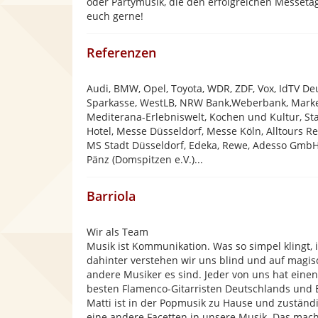
oder Partymusik, die den erfolgreichen Messeta
euch gerne!
Referenzen
Audi, BMW, Opel, Toyota, WDR, ZDF, Vox, IdTV Deut
Sparkasse, WestLB, NRW Bank,Weberbank, Market
Mediterana-Erlebniswelt, Kochen und Kultur, Sta
Hotel, Messe Düsseldorf, Messe Köln, Alltours R
MS Stadt Düsseldorf, Edeka, Rewe, Adesso GmbH,
Pänz (Domspitzen e.V.)...
Barriola
Wir als Team
Musik ist Kommunikation. Was so simpel klingt, i
dahinter verstehen wir uns blind und auf magis
andere Musiker es sind. Jeder von uns hat eine
besten Flamenco-Gitarristen Deutschlands und 
Matti ist in der Popmusik zu Hause und zuständi
eine andere Facetten in unsere Musik. Das macht