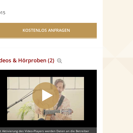
015
deos & Hörproben (2)
Bereich
vergrößern
t Aktivierung des Video-Players werden Daten an die Betreiber