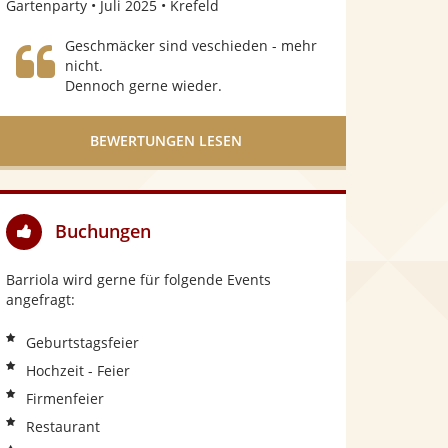
Gartenparty
Juli 2025
Krefeld
S
Geschmäcker sind veschieden - mehr
t
nicht.
Dennoch gerne wieder.
e
r
BEWERTUNGEN LESEN
n
e
n
Buchungen
Barriola wird gerne für folgende Events
angefragt:
Geburtstagsfeier
Hochzeit - Feier
Firmenfeier
Restaurant