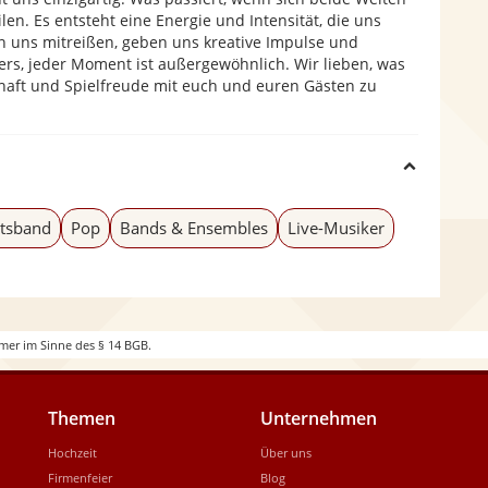
en. Es entsteht eine Energie und Intensität, die uns
en uns mitreißen, geben uns kreative Impulse und
ders, jeder Moment ist außergewöhnlich. Wir lieben, was
haft und Spielfreude mit euch und euren Gästen zu
H
i
tsband
Pop
Bands & Ensembles
Live-Musiker
d
e
mer im Sinne des § 14 BGB.
Themen
Unternehmen
Hochzeit
Über uns
Firmenfeier
Blog