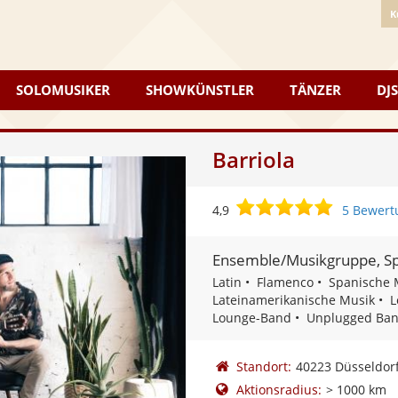
K
SOLOMUSIKER
SHOWKÜNSTLER
TÄNZER
DJS
Barriola
4,9
4,9
5 Bewert
von
5
Ensemble/Musikgruppe, Sp
Sternen
Latin
Flamenco
Spanische 
Lateinamerikanische Musik
L
Lounge-Band
Unplugged Ban
Standort:
40223 Düsseldor
Aktionsradius:
> 1000 km