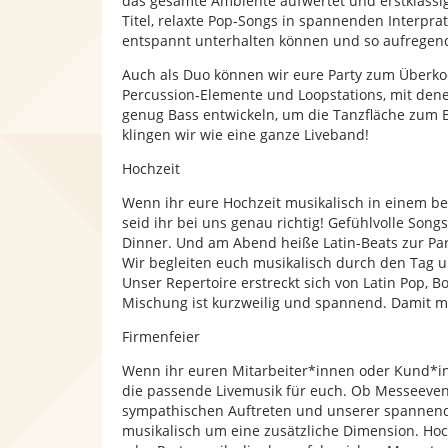
das gesamte Ambiente aufwertet und erstklassi
Titel, relaxte Pop-Songs in spannenden Interprat
entspannt unterhalten können und so aufregen
Auch als Duo können wir eure Party zum Überko
Percussion-Elemente und Loopstations, mit dene
genug Bass entwickeln, um die Tanzfläche zum B
klingen wir wie eine ganze Liveband!
Hochzeit
Wenn ihr eure Hochzeit musikalisch in einem b
seid ihr bei uns genau richtig! Gefühlvolle So
Dinner. Und am Abend heiße Latin-Beats zur Par
Wir begleiten euch musikalisch durch den Tag u
Unser Repertoire erstreckt sich von Latin Pop, 
Mischung ist kurzweilig und spannend. Damit ma
Firmenfeier
Wenn ihr euren Mitarbeiter*innen oder Kund*inn
die passende Livemusik für euch. Ob Messeeven
sympathischen Auftreten und unserer spannende
musikalisch um eine zusätzliche Dimension. Ho