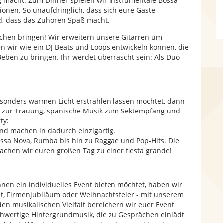
g macht. Zum Dinner spielen wir instrumentale Bossa-
ionen. So unaufdringlich, dass sich eure Gäste
d, dass das Zuhören Spaß macht.
chen bringen! Wir erweitern unsere Gitarren um
n wir wie ein DJ Beats und Loops entwickeln können, die
eben zu bringen. Ihr werdet überrascht sein: Als Duo
esonders warmen Licht erstrahlen lassen möchtet, dann
ngs zur Trauung, spanische Musik zum Sektempfang und
ty:
nd machen in dadurch einzigartig.
Bossa Nova, Rumba bis hin zu Raggae und Pop-Hits. Die
chen wir euren großen Tag zu einer fiesta grande!
en ein individuelles Event bieten möchtet, haben wir
t, Firmenjubiläum oder Weihnachtsfeier - mit unserem
n musikalischen Vielfalt bereichern wir euer Event
chwertige Hintergrundmusik, die zu Gesprächen einlädt