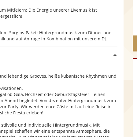
m Mitfeiern: Die Energie unserer Livemusik ist
ergesslich!
ndum-Sorglos-Paket: Hintergrundmusik zum Dinner und
hnik und auf Anfrage in Kombination mit unserem DJ.
H
i
e und lebendige Grooves, heiße kubanische Rhythmen und
visationen.
d
al ob Gala, Hochzeit oder Geburtstagsfeier – einen
en Abend begleitet. Von dezenter Hintergrundmusik zum
e
ur Party: Wir werden eure Gäste mit auf eine Reise in
iche Fiesta erleben!
stilvolle und individuelle Hintergrundmusik. Mit
spiel schaffen wir eine entspannte Atmosphäre, die