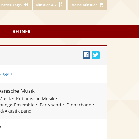
ünstler-Login
Künstler A-Z
Meine Künstler
REDNER
Bei
Twittern
Facebook
ungen
teilen
anische Musik
Musik
Kubanische Musik
ounge-Ensemble
Partyband
Dinnerband
d/Akustik Band
f