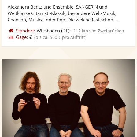
stellt
ste
von
Alexandra Bentz und Ensemble. SÄNGERIN und
Fotos
Vi
5
Weltklasse Gitarrist -Klassik, besondere Welt-Musik,
bereit
ber
Sternen
Chanson, Musical oder Pop. Die weiche fast schon ...
Standort:
Wiesbaden
(DE)
-
112 km von Zweibrücken
Gage:
€
(bis ca. 500 € pro Auftritt)