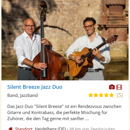
Diese
Di
Silent Breeze Jazz Duo
Künst
Kü
(5)
5,0
Band, Jazzband
stellt
ste
von
Das Jazz Duo "Silent Breeze" ist ein Rendezvous zwischen
Fotos
Vi
5
Gitarre und Kontrabass, die perfekte Mischung für
bereit
ber
Sternen
Zuhörer, die den Tag gerne mit sanfter ...
Standort:
Heidelberg
(DE)
-
98 km von Zweibrücken