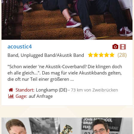
Diese
Di
acoustic4
Künst
Kü
(28)
5,0
Band, Unplugged Band/Akustik Band
stellt
ste
von
"Schon wieder 'ne Akustik-Coverband? Die klingen doch
Fotos
Vi
5
eh alle gleich...". Das mag für viele Akustikbands gelten,
bereit
ber
Sternen
die oft nur Teil einer größeren ...
Standort:
Longkamp
(DE)
-
73 km von Zweibrücken
Gage:
auf Anfrage