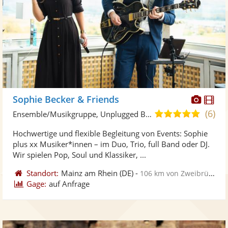
Diese
Di
Sophie Becker & Friends
Künst
Kü
(6)
5,0
Ensemble/Musikgruppe, Unplugged Band/Akustik Band
stellt
ste
von
Hochwertige und flexible Begleitung von Events: Sophie
Fotos
Vi
5
plus xx Musiker*innen – im Duo, Trio, full Band oder DJ.
bereit
ber
Sternen
Wir spielen Pop, Soul und Klassiker, ...
Standort:
Mainz am Rhein
(DE)
-
106 km von Zweibrücken
Gage:
auf Anfrage