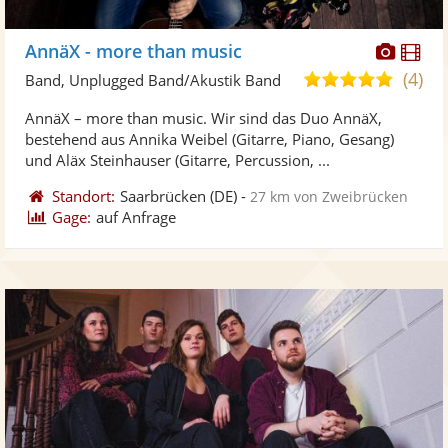
Diese
Di
AnnäX - more than music
Künst
Kü
(4)
5,0
Band, Unplugged Band/Akustik Band
stellt
ste
von
AnnäX – more than music. Wir sind das Duo AnnäX,
Fotos
Vi
5
bestehend aus Annika Weibel (Gitarre, Piano, Gesang)
bereit
ber
Sternen
und Aläx Steinhauser (Gitarre, Percussion, ...
Standort:
Saarbrücken
(DE)
-
27 km von Zweibrücken
Gage:
auf Anfrage