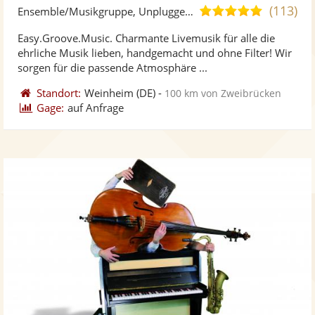
Künst
Kü
(113)
5,0
Ensemble/Musikgruppe, Unplugged Band/Akustik Band
stellt
ste
von
Easy.Groove.Music. Charmante Livemusik für alle die
Fotos
Vi
5
ehrliche Musik lieben, handgemacht und ohne Filter! Wir
bereit
ber
Sternen
sorgen für die passende Atmosphäre ...
Standort:
Weinheim
(DE)
-
100 km von Zweibrücken
Gage:
auf Anfrage