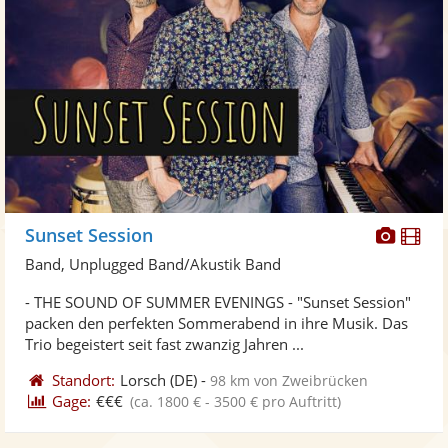
Diese
Di
Sunset Session
Künst
Kü
Band, Unplugged Band/Akustik Band
stellt
ste
- THE SOUND OF SUMMER EVENINGS - "Sunset Session"
Fotos
Vi
packen den perfekten Sommerabend in ihre Musik. Das
bereit
ber
Trio begeistert seit fast zwanzig Jahren ...
Standort:
Lorsch
(DE)
-
98 km von Zweibrücken
Gage:
€€€
(ca. 1800 € - 3500 € pro Auftritt)