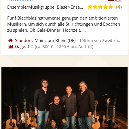
Künst
Kü
(4)
5,0
Ensemble/Musikgruppe, Bläser-Ensemble
stellt
ste
von
Fünf Blechblasinstrumente genügen den ambitionierten
Fotos
Vi
5
Musikern, um sich durch alle Stilrichtungen und Epochen
bereit
ber
Sternen
zu spielen. Ob Gala-Dinner, Hochzeit, ...
Standort:
Mainz am Rhein
(DE)
-
106 km von Zweibrücken
Gage:
€€
(ca. 500 € - 1800 € pro Auftritt)