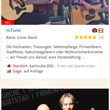
Diese
Di
InTune
Künst
Kü
(4)
4,9
Band, Cover-Band
stellt
ste
von
Ob Hochzeiten, Trauungen, Sektempfänge, Firmenfeiern,
Fotos
Vi
5
Stadtfeste, Geburtstagsfeiern oder Wohnzimmerkonzerte
bereit
ber
Sternen
–. wir freuen uns darauf, eure Veranstaltung ...
Standort:
Karlsruhe
(DE)
-
79 km von Zweibrücken
Gage:
auf Anfrage