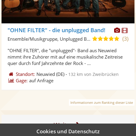
Diese
Di
"OHNE FILTER" - die unplugged Band!
Künst
Kü
(3)
5,0
Ensemble/Musikgruppe, Unplugged Band/Akustik Band
stellt
ste
von
"OHNE FILTER", die "unplugged"- Band aus Neuwied
Fotos
Vi
5
nimmt ihre Zuhörer mit auf eine musikalische Zeitreise
bereit
ber
Sternen
quer durch fünf Jahrzehnte der Rock - ...
Standort:
Neuwied
(DE)
-
132 km von Zweibrücken
Gage:
auf Anfrage
Informationen zum Ranking dieser Liste
Weiter
Cookies und Datenschutz