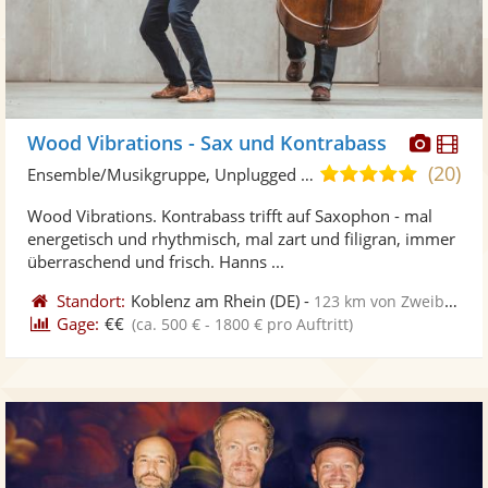
Diese
Di
Wood Vibrations - Sax und Kontrabass
Künst
Kü
(20)
5,0
Ensemble/Musikgruppe, Unplugged Band/Akustik Band
stellt
ste
von
Wood Vibrations. Kontrabass trifft auf Saxophon - mal
Fotos
Vi
5
energetisch und rhythmisch, mal zart und filigran, immer
bereit
ber
Sternen
überraschend und frisch. Hanns ...
Standort:
Koblenz am Rhein
(DE)
-
123 km von Zweibrücken
Gage:
€€
(ca. 500 € - 1800 € pro Auftritt)