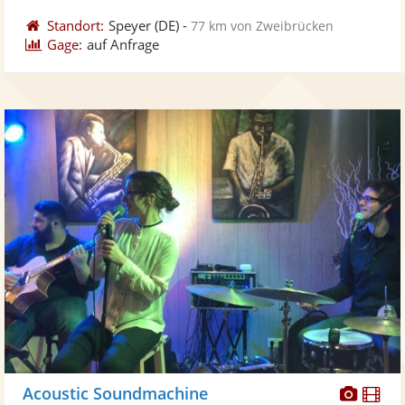
Standort:
Speyer
(DE)
-
77 km von Zweibrücken
Gage:
auf Anfrage
Diese
Di
Acoustic Soundmachine