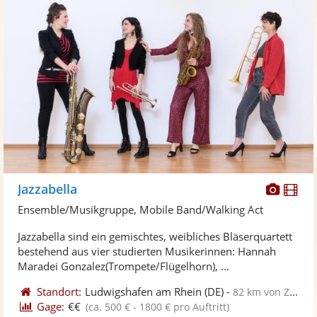
Diese
Di
Jazzabella
Künst
Kü
Ensemble/Musikgruppe, Mobile Band/Walking Act
stellt
ste
Jazzabella sind ein gemischtes, weibliches Bläserquartett
Fotos
Vi
bestehend aus vier studierten Musikerinnen: Hannah
bereit
ber
Maradei Gonzalez(Trompete/Flügelhorn), ...
Standort:
Ludwigshafen am Rhein
(DE)
-
82 km von Zweibrücken
Gage:
€€
(ca. 500 € - 1800 € pro Auftritt)