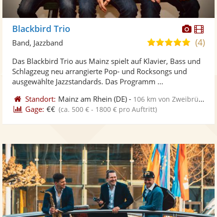
Diese
Di
Blackbird Trio
Künst
Kü
(4)
5,0
Band, Jazzband
stellt
ste
von
Das Blackbird Trio aus Mainz spielt auf Klavier, Bass und
Fotos
Vi
5
Schlagzeug neu arrangierte Pop- und Rocksongs und
bereit
ber
Sternen
ausgewählte Jazzstandards. Das Programm ...
Standort:
Mainz am Rhein
(DE)
-
106 km von Zweibrücken
Gage:
€€
(ca. 500 € - 1800 € pro Auftritt)