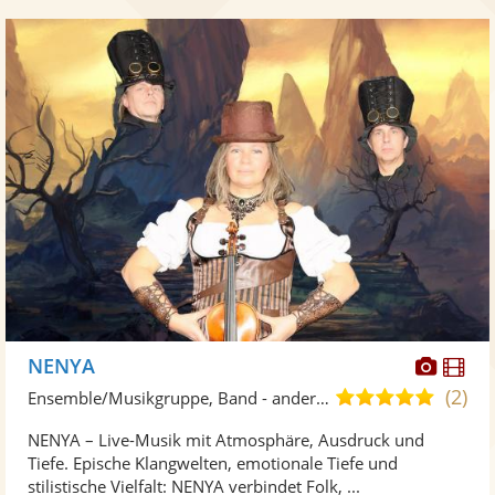
Diese
Di
NENYA
Künst
Kü
(2)
4,9
Ensemble/Musikgruppe, Band - andere Kulturen
stellt
ste
von
NENYA – Live-Musik mit Atmosphäre, Ausdruck und
Fotos
Vi
5
Tiefe. Epische Klangwelten, emotionale Tiefe und
bereit
ber
Sternen
stilistische Vielfalt: NENYA verbindet Folk, ...