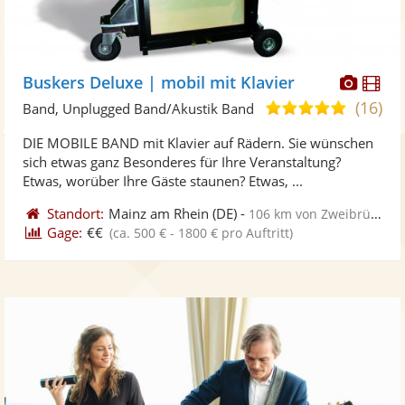
Diese
Di
Buskers Deluxe | mobil mit Klavier
Künst
Kü
(16)
5,0
Band, Unplugged Band/Akustik Band
stellt
ste
von
DIE MOBILE BAND mit Klavier auf Rädern. Sie wünschen
Fotos
Vi
5
sich etwas ganz Besonderes für Ihre Veranstaltung?
bereit
ber
Sternen
Etwas, worüber Ihre Gäste staunen? Etwas, ...
Standort:
Mainz am Rhein
(DE)
-
106 km von Zweibrücken
Gage:
€€
(ca. 500 € - 1800 € pro Auftritt)