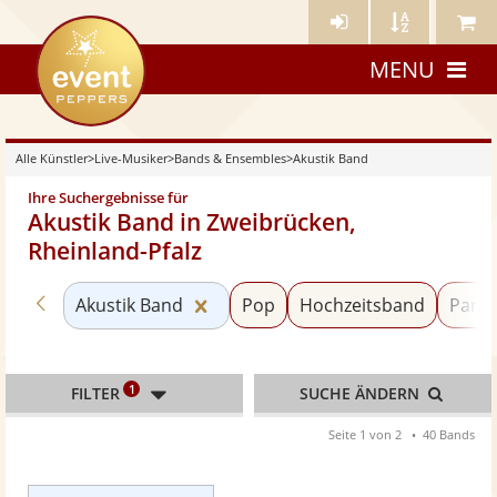
Künstler-
Künstler
Meine
eventpeppers
Login
A-
Künstle
MENU
Z
Alle Künstler
>
Live-Musiker
>
Bands & Ensembles
>
Akustik Band
Ihre Suchergebnisse für
Akustik Band in Zweibrücken,
Rheinland-Pfalz
Zurück zu «Bands & Ensembles»
Kategorie «Akustik Band» zurück
Akustik Band
Pop
Hochzeitsband
Party
1
FILTER
SUCHE ÄNDERN
Seite 1 von 2
40 Bands