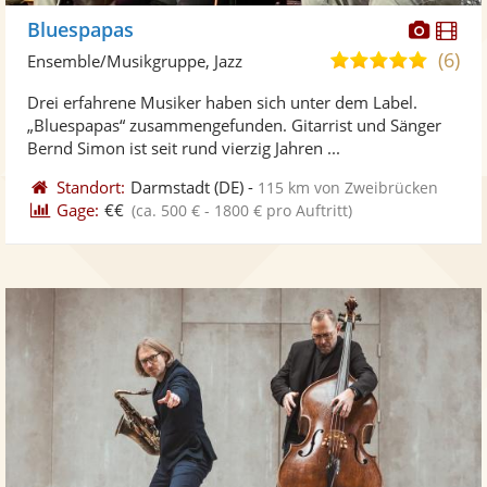
Diese
Di
Bluespapas
Künst
Kü
(6)
5,0
Ensemble/Musikgruppe, Jazz
stellt
ste
von
Drei erfahrene Musiker haben sich unter dem Label.
Fotos
Vi
5
„Bluespapas“ zusammengefunden. Gitarrist und Sänger
bereit
ber
Sternen
Bernd Simon ist seit rund vierzig Jahren ...
Standort:
Darmstadt
(DE)
-
115 km von Zweibrücken
Gage:
€€
(ca. 500 € - 1800 € pro Auftritt)