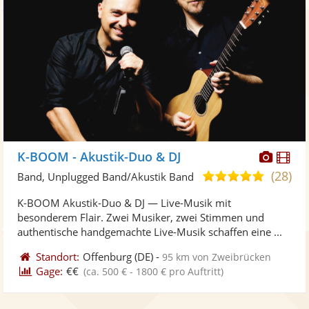
Diese
Di
K-BOOM - Akustik-Duo & DJ
Künst
Kü
(28)
5,0
Band, Unplugged Band/Akustik Band
stellt
ste
von
K-BOOM Akustik-Duo & DJ — Live-Musik mit
Fotos
Vi
5
besonderem Flair. Zwei Musiker, zwei Stimmen und
bereit
ber
Sternen
authentische handgemachte Live-Musik schaffen eine ...
Standort:
Offenburg
(DE)
-
95 km von Zweibrücken
Gage:
€€
(ca. 500 € - 1800 € pro Auftritt)