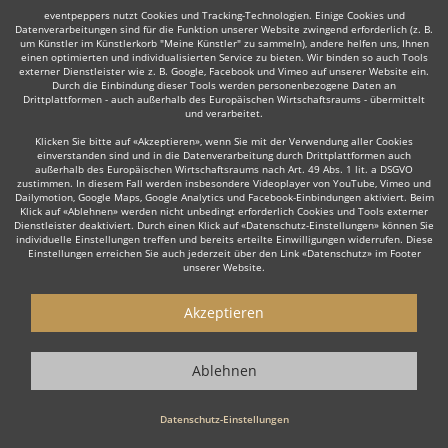
eventpeppers nutzt Cookies und Tracking-Technologien. Einige Cookies und
Datenverarbeitungen sind für die Funktion unserer Website zwingend erforderlich (z. B.
um Künstler im Künstlerkorb "Meine Künstler" zu sammeln), andere helfen uns, Ihnen
einen optimierten und individualisierten Service zu bieten. Wir binden so auch Tools
Auch interessant:
externer Dienstleister wie z. B. Google, Facebook und Vimeo auf unserer Website ein.
Durch die Einbindung dieser Tools werden personenbezogene Daten an
Drittplattformen - auch außerhalb des Europäischen Wirtschaftsraums - übermittelt
und verarbeitet.
Klicken Sie bitte auf «Akzeptieren», wenn Sie mit der Verwendung aller Cookies
Irish Folk
Country
Funk Band
Gypsy Jazz
Swing B
einverstanden sind und in die Datenverarbeitung durch Drittplattformen auch
außerhalb des Europäischen Wirtschaftsraums nach Art. 49 Abs. 1 lit. a DSGVO
zustimmen. In diesem Fall werden insbesondere Videoplayer von YouTube, Vimeo und
Dailymotion, Google Maps, Google Analytics und Facebook-Einbindungen aktiviert. Beim
Klick auf «Ablehnen» werden nicht unbedingt erforderlich Cookies und Tools externer
Dienstleister deaktiviert. Durch einen Klick auf «Datenschutz-Einstellungen» können Sie
individuelle Einstellungen treffen und bereits erteilte Einwilligungen widerrufen. Diese
Einstellungen erreichen Sie auch jederzeit über den Link «Datenschutz» im Footer
Wie funktioniert's?
unserer Website.
1. Kostenlos anfragen
Akzeptieren
Starten Sie mit dem Button 'Kostenlos anfragen' eine Anfrage an die für
Sie interessanten Bands - also z. B. bestimmte Akustik Bands. Diesen
Ablehnen
Button finden Sie auf den jeweiligen Künstler-Profil-Seiten der Musiker.
2. Angebote erhalten & Details besprechen
Datenschutz-Einstellungen