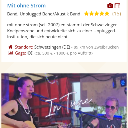
Diese
Di
Mit ohne Strom
Künst
Kü
(15)
4,9
Band, Unplugged Band/Akustik Band
stellt
ste
von
mit ohne strom (seit 2007) entstammt der Schwetzinger
Fotos
Vi
5
Kneipenszene und entwickelte sich zu einer Unplugged-
bereit
ber
Sternen
Institution, die sich heute nicht ...
Standort:
Schwetzingen
(DE)
-
89 km von Zweibrücken
Gage:
€€
(ca. 500 € - 1800 € pro Auftritt)