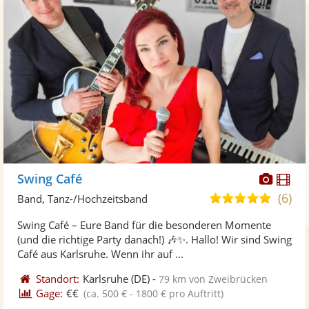
Diese
Di
Swing Café
Künst
Kü
(6)
5,0
Band, Tanz-/Hochzeitsband
stellt
ste
von
Swing Café – Eure Band für die besonderen Momente
Fotos
Vi
5
(und die richtige Party danach!) 🎶✨. Hallo! Wir sind Swing
bereit
ber
Sternen
Café aus Karlsruhe. Wenn ihr auf ...
Standort:
Karlsruhe
(DE)
-
79 km von Zweibrücken
Gage:
€€
(ca. 500 € - 1800 € pro Auftritt)