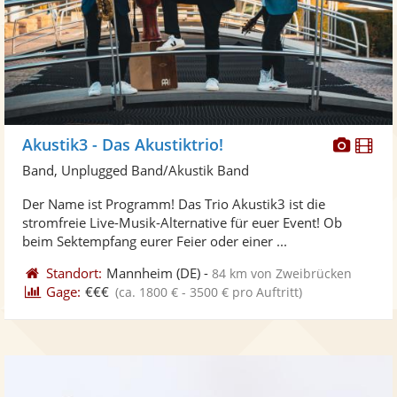
Diese
Di
Akustik3 - Das Akustiktrio!
Künst
Kü
Band, Unplugged Band/Akustik Band
stellt
ste
Der Name ist Programm! Das Trio Akustik3 ist die
Fotos
Vi
stromfreie Live-Musik-Alternative für euer Event! Ob
bereit
ber
beim Sektempfang eurer Feier oder einer ...
Standort:
Mannheim
(DE)
-
84 km von Zweibrücken
Gage:
€€€
(ca. 1800 € - 3500 € pro Auftritt)