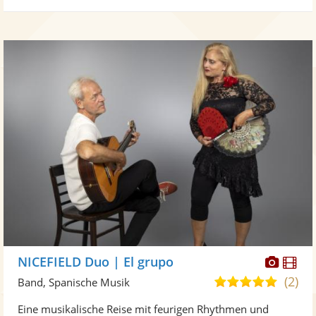
Diese
Di
NICEFIELD Duo | El grupo
Künst
Kü
(2)
4,8
Band, Spanische Musik
stellt
ste
von
Eine musikalische Reise mit feurigen Rhythmen und
Fotos
Vi