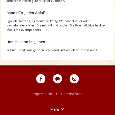
anderen Nutzern gute Musiker zu finden.
Bands für jeden Anlaß
Egal ob Hochzeit, Firmenfeier, Party, Weihnachtsfeier oder
Betriebsfeier - feiern Sie mit Stil und buchen Sie Ihre individuelle Live-
Musik mit eventpeppers.
Und es kann losgehen...
Tribute Bands aus ganz Deutschland: individuell & professionell.
eventpeppers
Blog
eventpeppers
auf
auf
Facebook
Instagram
•
Impressum
Datenschutz
Show
Mehr