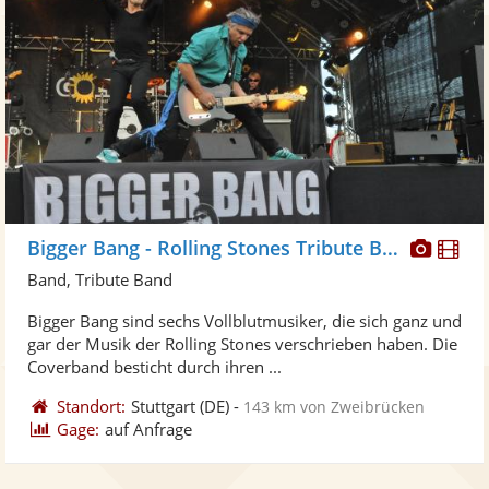
Diese
Di
Bigger Bang - Rolling Stones Tribute Band
Künst
Kü
Band, Tribute Band
stellt
ste
Bigger Bang sind sechs Vollblutmusiker, die sich ganz und
Fotos
Vi
gar der Musik der Rolling Stones verschrieben haben. Die
bereit
ber
Coverband besticht durch ihren ...
Standort:
Stuttgart
(DE)
-
143 km von Zweibrücken
Gage:
auf Anfrage