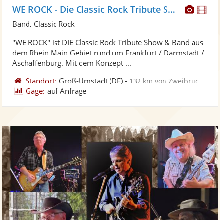
Diese
Di
WE ROCK - Die Classic Rock Tribute Show
Künst
Kü
Band, Classic Rock
stellt
ste
"WE ROCK" ist DIE Classic Rock Tribute Show & Band aus
Fotos
Vi
dem Rhein Main Gebiet rund um Frankfurt / Darmstadt /
bereit
ber
Aschaffenburg. Mit dem Konzept ...
Standort:
Groß-Umstadt
(DE)
-
132 km von Zweibrücken
Gage:
auf Anfrage