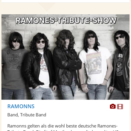
Diese
Di
RAMONNS
Künst
Kü
Band, Tribute Band
stellt
ste
Ramonns gelten als die wohl beste deutsche Ramones-
Fotos
Vi