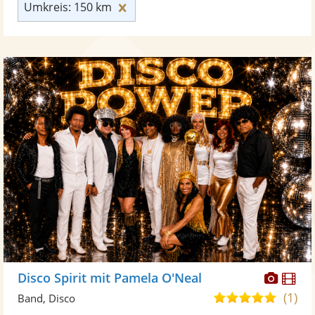
Umkreis: 150 km zurücksetzen
Umkreis: 150 km
Diese
Di
Disco Spirit mit Pamela O'Neal
Künst
Kü
(1)
5,0
Band, Disco
stellt
ste
von