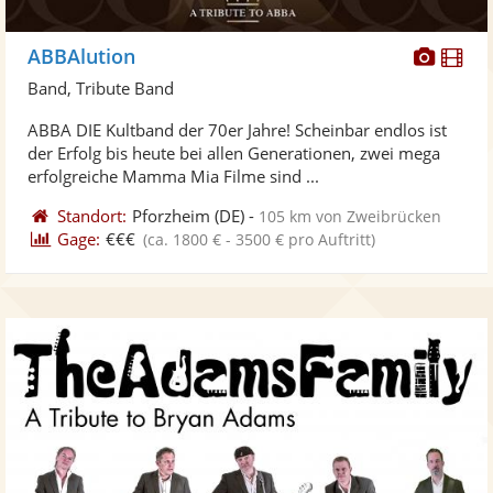
Diese
Di
ABBAlution
Künst
Kü
Band, Tribute Band
stellt
ste
ABBA DIE Kultband der 70er Jahre! Scheinbar endlos ist
Fotos
Vi
der Erfolg bis heute bei allen Generationen, zwei mega
bereit
ber
erfolgreiche Mamma Mia Filme sind ...
Standort:
Pforzheim
(DE)
-
105 km von Zweibrücken
Gage:
€€€
(ca. 1800 € - 3500 € pro Auftritt)