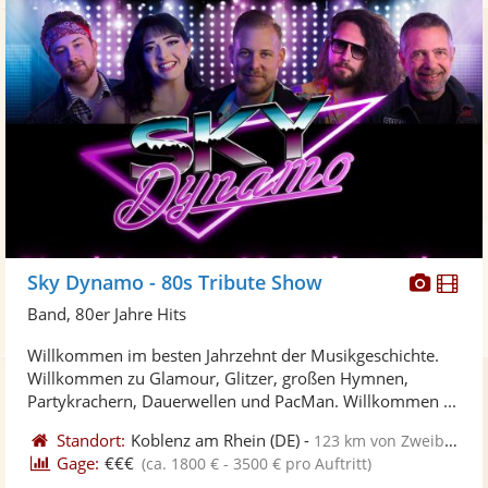
Diese
Di
Sky Dynamo - 80s Tribute Show
Künst
Kü
Band, 80er Jahre Hits
stellt
ste
Willkommen im besten Jahrzehnt der Musikgeschichte.
Fotos
Vi
Willkommen zu Glamour, Glitzer, großen Hymnen,
bereit
ber
Partykrachern, Dauerwellen und PacMan. Willkommen ...
Standort:
Koblenz am Rhein
(DE)
-
123 km von Zweibrücken
Gage:
€€€
(ca. 1800 € - 3500 € pro Auftritt)