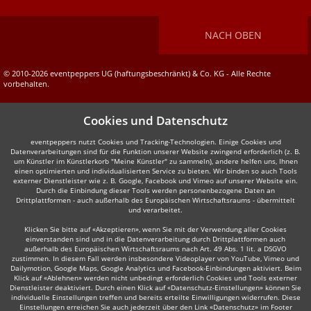
NACH OBEN
© 2010-2026 eventpeppers UG (haftungsbeschränkt) & Co. KG - Alle Rechte
vorbehalten.
Cookies und Datenschutz
eventpeppers nutzt Cookies und Tracking-Technologien. Einige Cookies und
Datenverarbeitungen sind für die Funktion unserer Website zwingend erforderlich (z. B.
um Künstler im Künstlerkorb "Meine Künstler" zu sammeln), andere helfen uns, Ihnen
einen optimierten und individualisierten Service zu bieten. Wir binden so auch Tools
externer Dienstleister wie z. B. Google, Facebook und Vimeo auf unserer Website ein.
Durch die Einbindung dieser Tools werden personenbezogene Daten an
Drittplattformen - auch außerhalb des Europäischen Wirtschaftsraums - übermittelt
und verarbeitet.
Klicken Sie bitte auf «Akzeptieren», wenn Sie mit der Verwendung aller Cookies
einverstanden sind und in die Datenverarbeitung durch Drittplattformen auch
außerhalb des Europäischen Wirtschaftsraums nach Art. 49 Abs. 1 lit. a DSGVO
zustimmen. In diesem Fall werden insbesondere Videoplayer von YouTube, Vimeo und
Dailymotion, Google Maps, Google Analytics und Facebook-Einbindungen aktiviert. Beim
Klick auf «Ablehnen» werden nicht unbedingt erforderlich Cookies und Tools externer
Dienstleister deaktiviert. Durch einen Klick auf «Datenschutz-Einstellungen» können Sie
individuelle Einstellungen treffen und bereits erteilte Einwilligungen widerrufen. Diese
Einstellungen erreichen Sie auch jederzeit über den Link «Datenschutz» im Footer