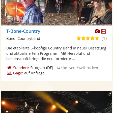
Diese
Di
T-Bone-Country
Künst
Kü
(1)
5,0
Band, Countryband
stellt
ste
von
Die etablierte 5-köpfige Country Band in neuer Besetzung
Fotos
Vi
5
und aktualisiertem Programm. Mit Herzblut und
bereit
ber
Sternen
Leidenschaft bringt die neu formierte ...
Standort:
Stuttgart
(DE)
-
143 km von Zweibrücken
Gage:
auf Anfrage