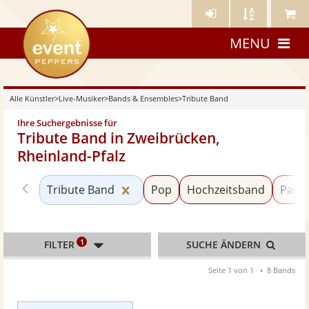
Künstler-
Künstler
Meine
eventpeppers
Login
A-
Künstle
MENU
Z
Alle Künstler
>
Live-Musiker
>
Bands & Ensembles
>
Tribute Band
Ihre Suchergebnisse für
Tribute Band in Zweibrücken,
Rheinland-Pfalz
Zurück zu «Bands & Ensembles»
Kategorie «Tribute Band» zurück
Tribute Band
Pop
Hochzeitsband
Party
1
FILTER
SUCHE ÄNDERN
Seite 1 von 1
8 Bands