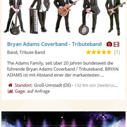
Diese
Di
Bryan Adams Coverband - Tributeband
Künst
Kü
(1)
5,0
Band, Tribute Band
stellt
ste
von
The Adams Family, seit über 20 Jahren bundesweit die
Fotos
Vi
5
führende Bryan Adams Coverband / Tributeband. BRYAN
bereit
ber
Sternen
ADAMS ist mit Abstand einer der markantesten ...
Standort:
Groß-Umstadt
(DE)
-
132 km von Zweibrücken
Gage:
auf Anfrage