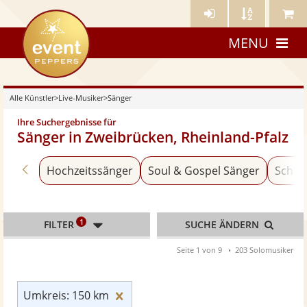
Künstler-
Künstler
Meine
eventpeppers
Login
A-
Künstle
MENU
Z
Alle Künstler
>
Live-Musiker
>
Sänger
Ihre Suchergebnisse für
Sänger in Zweibrücken, Rheinland-Pfalz
Zurück zu «Live-Musiker»
Hochzeitssänger
Soul & Gospel Sänger
Schla
1
FILTER
SUCHE ÄNDERN
Seite 1 von 9
203 Solomusiker
Umkreis: 150 km zurücksetzen
Umkreis: 150 km