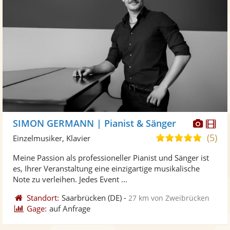
Diese
Di
SIMON GERMANN | Pianist & Sänger
Künst
Kü
(5)
5,0
Einzelmusiker, Klavier
stellt
ste
von
Meine Passion als professioneller Pianist und Sänger ist
Fotos
Vi
5
es, Ihrer Veranstaltung eine einzigartige musikalische
bereit
ber
Sternen
Note zu verleihen. Jedes Event ...
Standort:
Saarbrücken
(DE)
-
27 km von Zweibrücken
Gage:
auf Anfrage