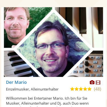
Diese
Di
Der Mario
Künst
Kü
(48)
4,9
Einzelmusiker, Alleinunterhalter
stellt
ste
von
Willkommen bei Entertainer Mario. Ich bin für Sie
Fotos
Vi
5
Musiker, Alleinunterhalter und Dj. auch Duo wenn
bereit
ber
Sternen