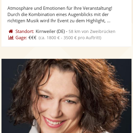
stellt
ste
von
Atmosphäre und Emotionen für Ihre Veranstaltung!
Fotos
Vi
5
Durch die Kombination eines Augenblicks mit der
bereit
ber
Sternen
richtigen Musik wird Ihr Event zu dem Highlight, ...
Standort:
Kirrweiler
(DE)
-
58 km von Zweibrücken
Gage:
€€€
(ca. 1800 € - 3500 € pro Auftritt)