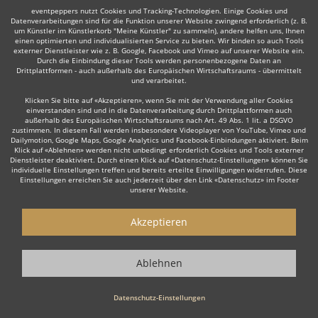
eventpeppers nutzt Cookies und Tracking-Technologien. Einige Cookies und
Datenverarbeitungen sind für die Funktion unserer Website zwingend erforderlich (z. B.
um Künstler im Künstlerkorb "Meine Künstler" zu sammeln), andere helfen uns, Ihnen
einen optimierten und individualisierten Service zu bieten. Wir binden so auch Tools
externer Dienstleister wie z. B. Google, Facebook und Vimeo auf unserer Website ein.
Auch interessant:
Durch die Einbindung dieser Tools werden personenbezogene Daten an
Drittplattformen - auch außerhalb des Europäischen Wirtschaftsraums - übermittelt
und verarbeitet.
Klicken Sie bitte auf «Akzeptieren», wenn Sie mit der Verwendung aller Cookies
einverstanden sind und in die Datenverarbeitung durch Drittplattformen auch
Trompeter
Trauerredner
Dudelsackspieler
Organi
außerhalb des Europäischen Wirtschaftsraums nach Art. 49 Abs. 1 lit. a DSGVO
zustimmen. In diesem Fall werden insbesondere Videoplayer von YouTube, Vimeo und
Dailymotion, Google Maps, Google Analytics und Facebook-Einbindungen aktiviert. Beim
Klick auf «Ablehnen» werden nicht unbedingt erforderlich Cookies und Tools externer
Dienstleister deaktiviert. Durch einen Klick auf «Datenschutz-Einstellungen» können Sie
individuelle Einstellungen treffen und bereits erteilte Einwilligungen widerrufen. Diese
Einstellungen erreichen Sie auch jederzeit über den Link «Datenschutz» im Footer
unserer Website.
Wie funktioniert's?
Akzeptieren
1. Kostenlos anfragen
Starten Sie mit dem Button 'Kostenlos anfragen' eine Anfrage an die für
Sie interessanten Solomusiker - also z. B. bestimmte Sänger. Diesen
Ablehnen
Button finden Sie auf den jeweiligen Künstler-Profil-Seiten der Musiker.
Datenschutz-Einstellungen
2. Angebote erhalten & Details besprechen