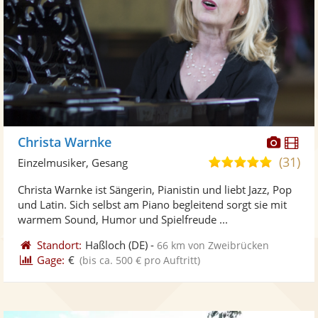
Diese
Di
Christa Warnke
Künst
Kü
(31)
5,0
Einzelmusiker, Gesang
stellt
ste
von
Christa Warnke ist Sängerin, Pianistin und liebt Jazz, Pop
Fotos
Vi
5
und Latin. Sich selbst am Piano begleitend sorgt sie mit
bereit
ber
Sternen
warmem Sound, Humor und Spielfreude ...
Standort:
Haßloch
(DE)
-
66 km von Zweibrücken
Gage:
€
(bis ca. 500 € pro Auftritt)