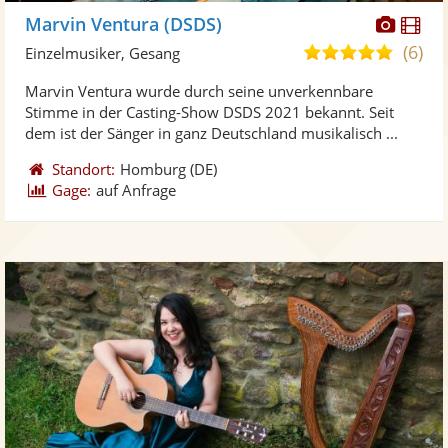
Diese
Di
Marvin Ventura (DSDS)
Künst
Kü
(6)
5,0
Einzelmusiker, Gesang
stellt
ste
von
Marvin Ventura wurde durch seine unverkennbare
Fotos
Vi
5
Stimme in der Casting-Show DSDS 2021 bekannt. Seit
bereit
ber
Sternen
dem ist der Sänger in ganz Deutschland musikalisch ...
Standort:
Homburg
(DE)
Gage:
auf Anfrage