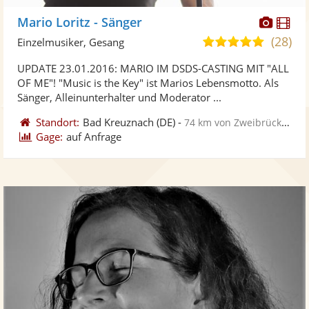
Diese
Di
Mario Loritz - Sänger
Künst
Kü
(28)
5,0
Einzelmusiker, Gesang
stellt
ste
von
UPDATE 23.01.2016: MARIO IM DSDS-CASTING MIT "ALL
Fotos
Vi
5
OF ME"! "Music is the Key" ist Marios Lebensmotto. Als
bereit
ber
Sternen
Sänger, Alleinunterhalter und Moderator ...
Standort:
Bad Kreuznach
(DE)
-
74 km von Zweibrücken
Gage:
auf Anfrage