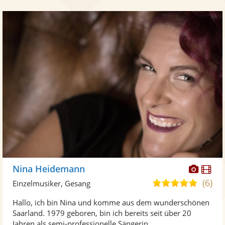
Diese
Di
Nina Heidemann
Künst
Kü
(6)
5,0
Einzelmusiker, Gesang
stellt
ste
von
Hallo, ich bin Nina und komme aus dem wunderschönen
Fotos
Vi
5
Saarland. 1979 geboren, bin ich bereits seit über 20
bereit
ber
Sternen
Jahren als semi-professionelle Sängerin ...