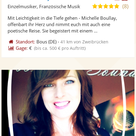
Künst
Kü
(8)
5,0
Einzelmusiker, Französische Musik
stellt
ste
von
Mit Leichtigkeit in die Tiefe gehen - Michelle Boullay,
Fotos
Vi
5
offenbart ihr Herz und nimmt euch mit auch eine
bereit
ber
Sternen
poetische Reise. Sie begeistert mit einem ...
Standort:
Bous
(DE)
-
41 km von Zweibrücken
Gage:
€
(bis ca. 500 € pro Auftritt)