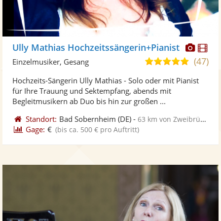
Diese
Di
Ully Mathias Hochzeitssängerin+Pianist
Künst
Kü
(47)
5,0
Einzelmusiker, Gesang
stellt
ste
von
Hochzeits-Sängerin Ully Mathias - Solo oder mit Pianist
Fotos
Vi
5
für Ihre Trauung und Sektempfang, abends mit
bereit
ber
Sternen
Begleitmusikern ab Duo bis hin zur großen ...
Standort:
Bad Sobernheim
(DE)
-
63 km von Zweibrücken
Gage:
€
(bis ca. 500 € pro Auftritt)