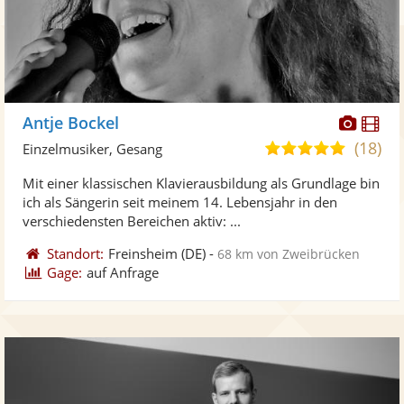
Diese
Di
Antje Bockel
Künst
Kü
(18)
4,9
Einzelmusiker, Gesang
stellt
ste
von
Mit einer klassischen Klavierausbildung als Grundlage bin
Fotos
Vi
5
ich als Sängerin seit meinem 14. Lebensjahr in den
bereit
ber
Sternen
verschiedensten Bereichen aktiv: ...
Standort:
Freinsheim
(DE)
-
68 km von Zweibrücken
Gage:
auf Anfrage