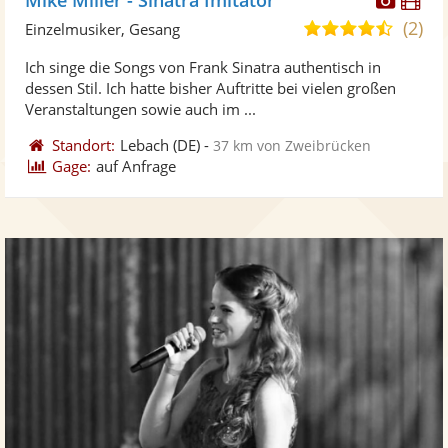
Künst
Kü
(2)
4,6
Einzelmusiker, Gesang
stellt
ste
von
Ich singe die Songs von Frank Sinatra authentisch in
Fotos
Vi
5
dessen Stil. Ich hatte bisher Auftritte bei vielen großen
bereit
ber
Sternen
Veranstaltungen sowie auch im ...
Standort:
Lebach
(DE)
-
37 km von Zweibrücken
Gage:
auf Anfrage