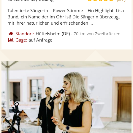
stellt
ste
von
Talentierte Sängerin – Power Stimme – Ein Highlight! Lisa
Fotos
Vi
5
Bund, ein Name der im Ohr ist! Die Sängerin überzeugt
bereit
ber
Sternen
mit ihrer natürlichen und erfrischenden ...
Standort:
Hüffelsheim
(DE)
-
70 km von Zweibrücken
Gage:
auf Anfrage