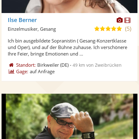
Diese
Di
Ilse Berner
Künst
Kü
(5)
5,0
Einzelmusiker, Gesang
stellt
ste
von
Ich bin ausgebildete Sopranistin ( Gesang-Konzertklasse
Fotos
Vi
5
und Oper), und auf der Bühne zuhause. Ich verschönere
bereit
ber
Sternen
Ihre Feier, bringe Emotionen und ...
Standort:
Birkweiler
(DE)
-
49 km von Zweibrücken
Gage:
auf Anfrage