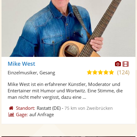
Diese
Di
Mike West
Künst
Kü
(124)
5,0
Einzelmusiker, Gesang
stellt
ste
von
Mike West ist ein erfahrener Künstler, Moderator und
Fotos
Vi
5
Entertainer mit Humor und Wortwitz. Eine Stimme, die
bereit
ber
Sternen
man nicht mehr vergisst, dazu eine ...
Standort:
Rastatt
(DE)
-
75 km von Zweibrücken
Gage:
auf Anfrage