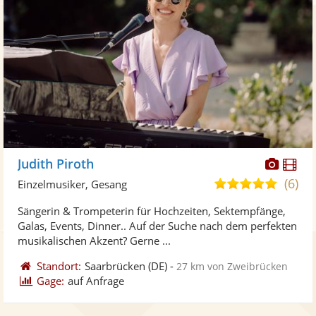
Diese
Di
Judith Piroth
Künst
Kü
(6)
5,0
Einzelmusiker, Gesang
stellt
ste
von
Sängerin & Trompeterin für Hochzeiten, Sektempfänge,
Fotos
Vi
5
Galas, Events, Dinner.. Auf der Suche nach dem perfekten
bereit
ber
Sternen
musikalischen Akzent? Gerne ...
Standort:
Saarbrücken
(DE)
-
27 km von Zweibrücken
Gage:
auf Anfrage