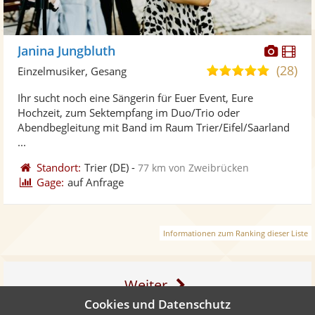
Diese
Di
Janina Jungbluth
Künst
Kü
(28)
5,0
Einzelmusiker, Gesang
stellt
ste
von
Ihr sucht noch eine Sängerin für Euer Event, Eure
Fotos
Vi
5
Hochzeit, zum Sektempfang im Duo/Trio oder
bereit
ber
Sternen
Abendbegleitung mit Band im Raum Trier/Eifel/Saarland
...
Standort:
Trier
(DE)
-
77 km von Zweibrücken
Gage:
auf Anfrage
Informationen zum Ranking dieser Liste
Weiter
Cookies und Datenschutz