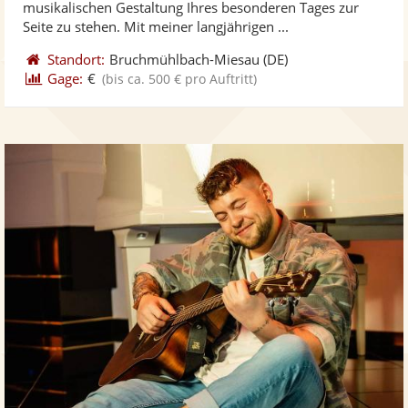
musikalischen Gestaltung Ihres besonderen Tages zur
bereit
ber
Sternen
Seite zu stehen. Mit meiner langjährigen ...
Standort:
Bruchmühlbach-Miesau
(DE)
Gage:
€
(bis ca. 500 € pro Auftritt)