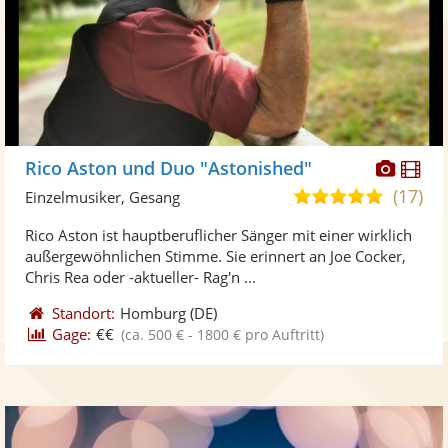
Diese
Di
Rico Aston und Duo "Astonished"
Künst
Kü
(17)
4,9
Einzelmusiker, Gesang
stellt
ste
von
Rico Aston ist hauptberuflicher Sänger mit einer wirklich
Fotos
Vi
5
außergewöhnlichen Stimme. Sie erinnert an Joe Cocker,
bereit
ber
Sternen
Chris Rea oder -aktueller- Rag'n ...
Standort:
Homburg
(DE)
Gage:
€€
(ca. 500 € - 1800 € pro Auftritt)