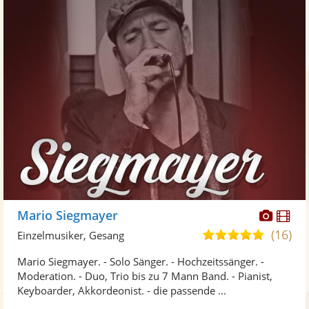
Diese
Di
Mario Siegmayer
Künst
Kü
(16)
5,0
Einzelmusiker, Gesang
stellt
ste
von
Mario Siegmayer. - Solo Sänger. - Hochzeitssänger. -
Fotos
Vi
5
Moderation. - Duo, Trio bis zu 7 Mann Band. - Pianist,
bereit
ber
Sternen
Keyboarder, Akkordeonist. - die passende ...