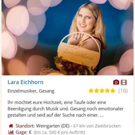
Diese
Di
Lara Eichhorn
Künst
Kü
(16)
5,0
Einzelmusiker, Gesang
stellt
ste
von
Ihr möchtet eure Hochzeit, eine Taufe oder eine
Fotos
Vi
5
Beerdigung durch Musik und. Gesang noch emotionaler
bereit
ber
Sternen
gestalten und seid auf der Suche nach einer. ...
Standort:
Weingarten
(DE)
-
67 km von Zweibrücken
Gage:
€
(bis ca. 500 € pro Auftritt)