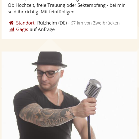
Fotos
Vi
5
Ob Hochzeit, freie Trauung oder Sektempfang - bei mir
bereit
ber
Sternen
seid ihr richtig. Mit feinfühligen ...
Standort:
Rülzheim
(DE)
-
67 km von Zweibrücken
Gage:
auf Anfrage