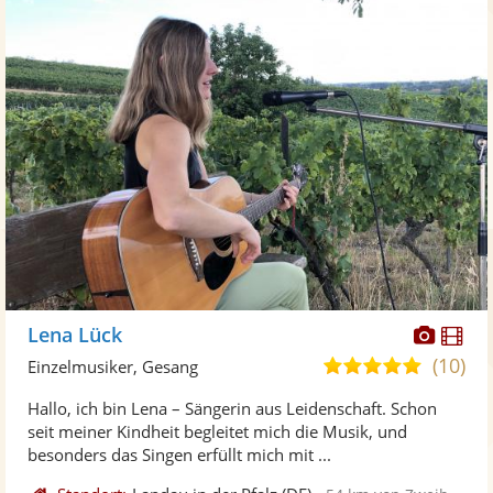
Diese
Di
Lena Lück
Künst
Kü
(10)
5,0
Einzelmusiker, Gesang
stellt
ste
von
Hallo, ich bin Lena – Sängerin aus Leidenschaft. Schon
Fotos
Vi
5
seit meiner Kindheit begleitet mich die Musik, und
bereit
ber
Sternen
besonders das Singen erfüllt mich mit ...