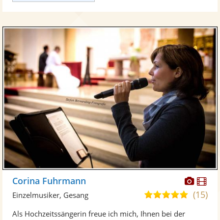
Diese
Di
Corina Fuhrmann
Künst
Kü
(15)
5,0
Einzelmusiker, Gesang
stellt
ste
von
Als Hochzeitssängerin freue ich mich, Ihnen bei der
Fotos
Vi
5