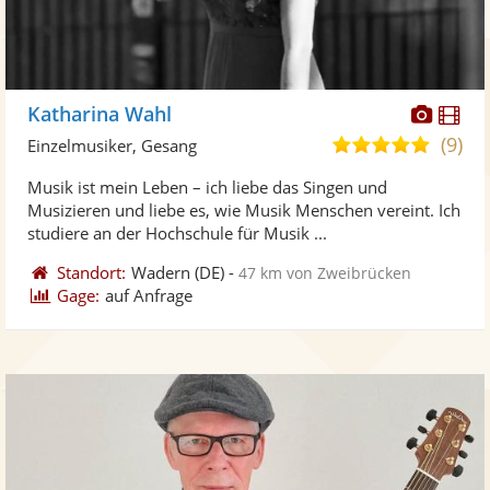
Diese
Di
Katharina Wahl
Künst
Kü
(9)
5,0
Einzelmusiker, Gesang
stellt
ste
von
Musik ist mein Leben – ich liebe das Singen und
Fotos
Vi
5
Musizieren und liebe es, wie Musik Menschen vereint. Ich
bereit
ber
Sternen
studiere an der Hochschule für Musik ...
Standort:
Wadern
(DE)
-
47 km von Zweibrücken
Gage:
auf Anfrage