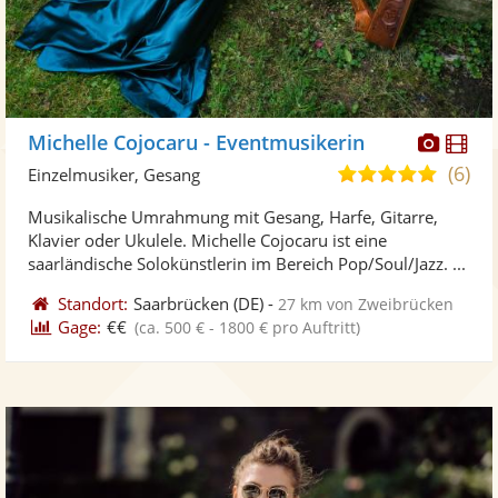
Diese
Di
Michelle Cojocaru - Eventmusikerin
Künst
Kü
(6)
5,0
Einzelmusiker, Gesang
stellt
ste
von
Musikalische Umrahmung mit Gesang, Harfe, Gitarre,
Fotos
Vi
5
Klavier oder Ukulele. Michelle Cojocaru ist eine
bereit
ber
Sternen
saarländische Solokünstlerin im Bereich Pop/Soul/Jazz. ...
Standort:
Saarbrücken
(DE)
-
27 km von Zweibrücken
Gage:
€€
(ca. 500 € - 1800 € pro Auftritt)