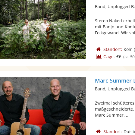
Band, Unplugged B
Stereo Naked erheit
mit Banjo und Kont
Folkgewand. Wir spi
Standort:
Köln
(
Gage:
€€
(ca. 50
Marc Summer Du
Band, Unplugged B
Zweimal schütteres 
maßgeschneiderte, 
Marc Summer. ...
Standort:
Duis