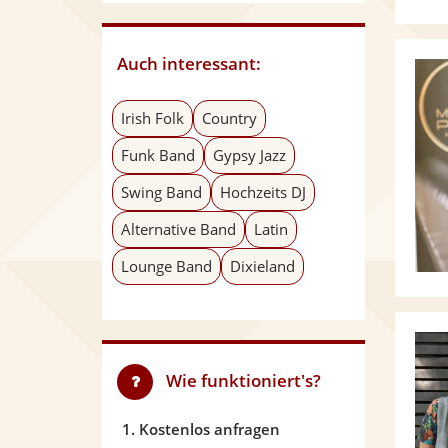
Auch interessant:
Irish Folk
Country
Funk Band
Gypsy Jazz
Swing Band
Hochzeits DJ
Alternative Band
Latin
Lounge Band
Dixieland
Wie funktioniert's?
1. Kostenlos anfragen