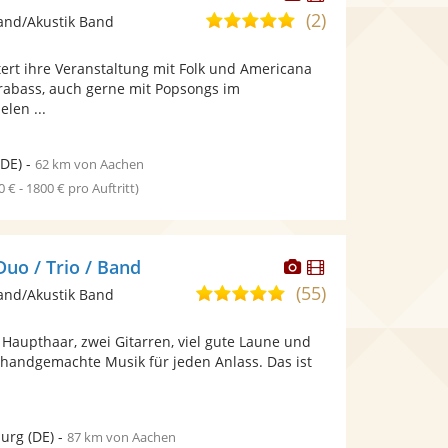
Künstler
Künstler
(2)
5,0
and/Akustik Band
stellt
stellt
von
Fotos
Videos
ert ihre Veranstaltung mit Folk und Americana
5
bereit.
bereit.
rabass, auch gerne mit Popsongs im
Sternen
elen ...
DE)
-
62 km von Aachen
0 € - 1800 € pro Auftritt)
Dieser
Dieser
o / Trio / Band
Künstler
Künstler
(55)
4,9
and/Akustik Band
stellt
stellt
von
Fotos
Videos
Haupthaar, zwei Gitarren, viel gute Laune und
5
bereit.
bereit.
handgemachte Musik für jeden Anlass. Das ist
Sternen
burg
(DE)
-
87 km von Aachen