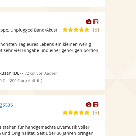
Dieser
Dieser
Künstler
Künstler
(8)
5,0
Ensemble/Musikgruppe, Unplugged Band/Akustik Band
stellt
stellt
von
Fotos
Videos
hönsten Tag eures Lebens ein kleinen wenig
5
bereit.
bereit.
it sehr viel Hingabe und einer gehörigen portion
Sternen
kusen
(DE)
-
72 km von Aachen
0 € - 1800 € pro Auftritt)
Dieser
Dieser
gstas
Künstler
Künstler
(9)
5,0
stellt
stellt
von
Fotos
Videos
 stehen für handgemachte Livemusik voller
5
bereit.
bereit.
e und Originalität. Seit über 30 Jahren bringen
Sternen