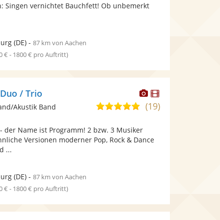
bereit.
bereit.
 Singen vernichtet Bauchfett! Ob unbemerkt
Sternen
.
burg
(DE)
-
87 km von Aachen
0 € - 1800 € pro Auftritt)
Dieser
Dieser
Duo / Trio
Künstler
Künstler
(19)
5,0
and/Akustik Band
stellt
stellt
von
Fotos
Videos
 der Name ist Programm! 2 bzw. 3 Musiker
5
bereit.
bereit.
nliche Versionen moderner Pop, Rock & Dance
Sternen
 ...
burg
(DE)
-
87 km von Aachen
0 € - 1800 € pro Auftritt)