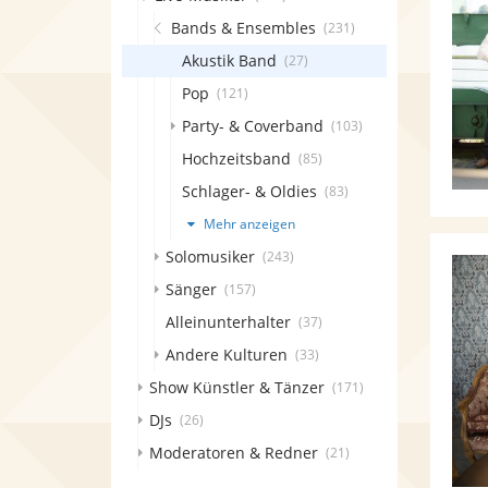
Bands & Ensembles
(231)
Akustik Band
(27)
Pop
(121)
Party- & Coverband
(103)
Hochzeitsband
(85)
Schlager- & Oldies
(83)
Mehr anzeigen
Solomusiker
(243)
Sänger
(157)
Alleinunterhalter
(37)
Andere Kulturen
(33)
Show Künstler & Tänzer
(171)
DJs
(26)
Moderatoren & Redner
(21)