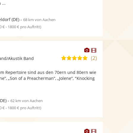
...
ldorf
(DE)
-
68 km von Aachen
0 € - 1800 € pro Auftritt)
Dieser
Dieser
Künstler
Künstler
(2)
5,0
and/Akustik Band
stellt
stellt
von
Fotos
Videos
em Repertoire sind aus den 70ern und 80ern wie
5
bereit.
bereit.
ine“, „Son of a Preacherman“, „Jolene“, "Knocking
Sternen
DE)
-
62 km von Aachen
0 € - 1800 € pro Auftritt)
Dieser
Dieser