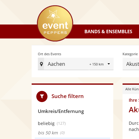
eventpeppers
BANDS & ENSEMBLES
Radius
Ort des Events
Kategorie
Aachen
Akust
Ort
des
Events
Alle Kün
festlegen
Suche filtern
Ihre
Ak
Umkreis/Entfernung
Durc
beliebig
(127)
nach
bis 50 km
(0)