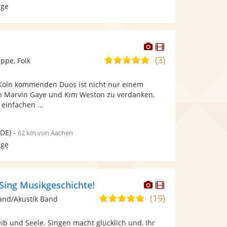
age
Dieser
Dieser
Künstler
Künstler
(3)
5,0
ppe, Folk
stellt
stellt
von
Fotos
Videos
Köln kommenden Duos ist nicht nur einem
5
bereit.
bereit.
n Marvin Gaye und Kim Weston zu verdanken,
Sternen
einfachen ...
DE)
-
62 km von Aachen
age
Dieser
Dieser
 Sing Musikgeschichte!
Künstler
Künstler
(19)
4,9
and/Akustik Band
stellt
stellt
von
Fotos
Videos
Leib und Seele. Singen macht glücklich und, Ihr
5