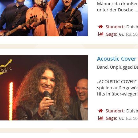
Männer da draußen:
unter der Dusche ..
Standort:
Duis
Gage:
€€
(ca. 50
Acoustic Cover 
Band, Unplugged B
„ACOUSTIC COVER" -
spielen außergewöh
Hits in über-wiegend
Standort:
Duis
Gage:
€€
(ca. 50