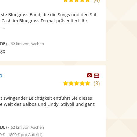
stellt
stellt
von
Fotos
Videos
rste Bluegrass Band, die die Songs und den Stil
5
bereit.
bereit.
 Cash im Bluegrass Format präsentiert. Ihr
Sternen
...
DE)
-
62 km von Aachen
age
Dieser
Dieser
io
Künstler
Künstler
(3)
5,0
stellt
stellt
von
Fotos
Videos
it swingender Leichtigkeit entführt Sie dieses
5
bereit.
bereit.
ie Welt des Balboa und Lindy. Stilvoll und ganz
Sternen
DE)
-
62 km von Aachen
0 € - 1800 € pro Auftritt)