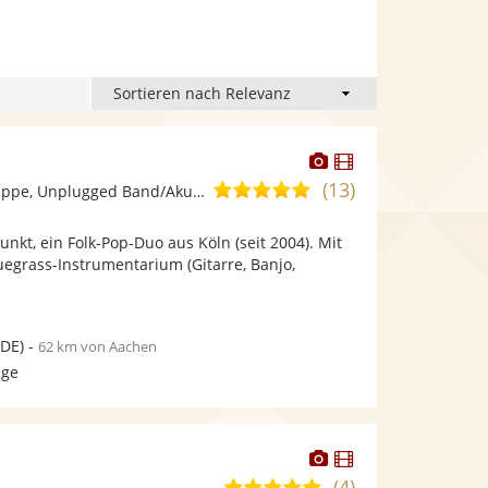
Dieser
Dieser
Künstler
Künstler
(13)
5,0
Ensemble/Musikgruppe, Unplugged Band/Akustik Band
stellt
stellt
von
Fotos
Videos
unkt, ein Folk-Pop-Duo aus Köln (seit 2004). Mit
5
bereit.
bereit.
egrass-Instrumentarium (Gitarre, Banjo,
Sternen
DE)
-
62 km von Aachen
age
Dieser
Dieser
Künstler
Künstler
(4)
4,9