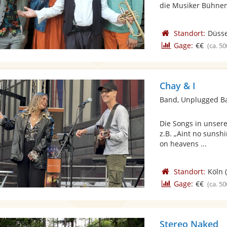
die Musiker Bühnen 
Standort:
Düsse
Gage:
€€
(ca. 50
Chay & I
Band, Unplugged B
Die Songs in unser
z.B. „Aint no sunsh
on heavens ...
Standort:
Köln
(
Gage:
€€
(ca. 50
Stereo Naked