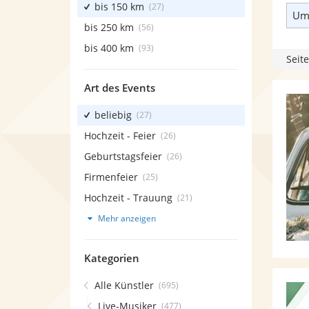
bis 150 km
(27)
Umk
bis 250 km
(56)
bis 400 km
(93)
Seite
Art des Events
beliebig
(27)
Hochzeit - Feier
(26)
Geburtstagsfeier
(26)
Firmenfeier
(25)
Hochzeit - Trauung
(21)
Mehr anzeigen
Kategorien
Alle Künstler
(695)
Live-Musiker
(477)