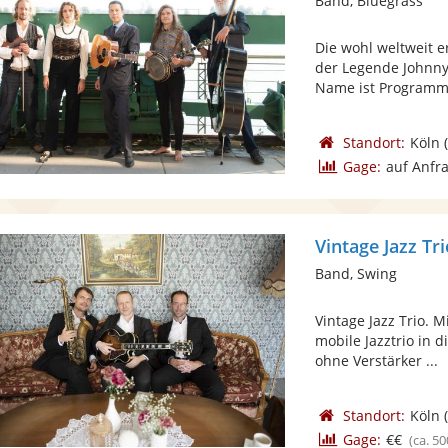
Band, Bluegrass
Die wohl weltweit e
der Legende Johnny
Name ist Programm 
Standort:
Köln
(
Gage:
auf Anfr
Vintage Jazz Tr
Band, Swing
Vintage Jazz Trio. M
mobile Jazztrio in d
ohne Verstärker ...
Standort:
Köln
(
Gage:
€€
(ca. 50