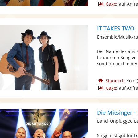
Gage:
auf Anfr
IT TAKES TWO
Ensemble/Musikgru
Der Name des aus 
bekannten Song vo
sondern auch einer 
Standort:
Köln
(
Gage:
auf Anfr
Die Mitsinger -
Band, Unplugged B
Singen ist gut für 