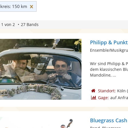
Umkreis: 150 km zurücksetzen
reis: 150 km
 1 von 2
27 Bands
Philipp & Punkt
Wir sind Philipp & P
dem klassischen Blu
Mandoline, ...
Standort:
Köln
(
Gage:
auf Anfr
Bluegrass Cash