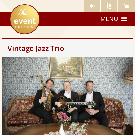
Künstler-
Künstler
Meine
eventpeppers
Login
A-
Künstle
MENU
Z
Vintage Jazz Trio