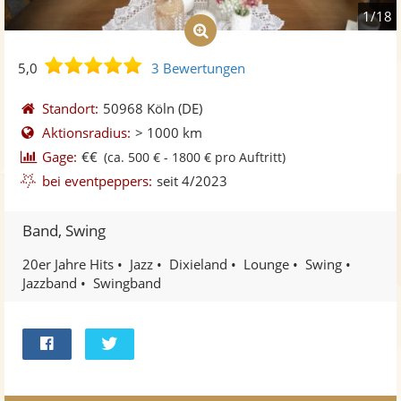
1/18
5,0
5,0
3 Bewertungen
von
5
Standort:
50968 Köln
(DE)
Sternen
Aktionsradius:
> 1000 km
Gage:
€€
(ca. 500 € - 1800 € pro Auftritt)
bei eventpeppers:
seit 4/2023
Band, Swing
20er Jahre Hits
Jazz
Dixieland
Lounge
Swing
Jazzband
Swingband
Bei
Twittern
Facebook