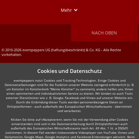
Show
Mehr
NACH OBEN
© 2010-2026 eventpeppers UG (haftungsbeschränkt) & Co. KG - Alle Rechte
vorbehalten.
Cookies und Datenschutz
eventpeppers nutzt Cookies und Tracking-Technologien. Einige Cookies und
Datenverarbeitungen sind für die Funktion unserer Website zwingend erforderlich (z. B.
um Künstler im Künstlerkorb "Meine Künstler" zu sammeln), andere helfen uns, Ihnen
einen optimierten und individualisierten Service zu bieten. Wir binden so auch Tools
externer Dienstleister wie z. B. Google, Facebook und Vimeo auf unserer Website ein.
Durch die Einbindung dieser Tools werden personenbezogene Daten an
Drittplattformen - auch außerhalb des Europäischen Wirtschaftsraums - übermittelt
und verarbeitet.
Klicken Sie bitte auf «Akzeptieren», wenn Sie mit der Verwendung aller Cookies
einverstanden sind und in die Datenverarbeitung durch Drittplattformen auch
außerhalb des Europäischen Wirtschaftsraums nach Art. 49 Abs. 1 lit. a DSGVO
zustimmen. In diesem Fall werden insbesondere Videoplayer von YouTube, Vimeo und
Dailymotion, Google Maps, Google Analytics und Facebook-Einbindungen aktiviert. Beim