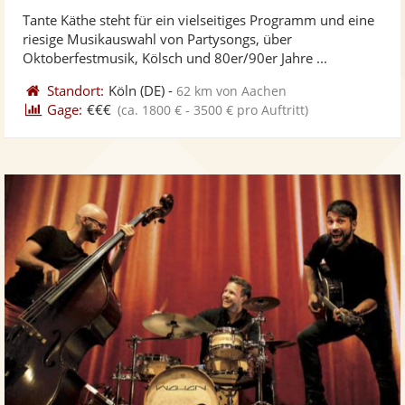
stellt
ste
von
Tante Käthe steht für ein vielseitiges Programm und eine
Fotos
Vi
5
riesige Musikauswahl von Partysongs, über
bereit
ber
Sternen
Oktoberfestmusik, Kölsch und 80er/90er Jahre ...
Standort:
Köln
(DE)
-
62 km von Aachen
Gage:
€€€
(ca. 1800 € - 3500 € pro Auftritt)