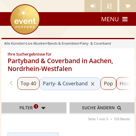
Künstler-
Künstler
Meine
eventpeppers
Login
A-
Künstle
MENU
Z
Alle Künstler
>
Live-Musiker
>
Bands & Ensembles
>
Party- & Coverband
Ihre Suchergebnisse für
Partyband & Coverband in Aachen,
Nordrhein-Westfalen
Zurück zu «Bands & Ensembles»
Kategorie «Party
Top 40
Party- & Coverband
Pop
Hochze
1
FILTER
SUCHE ÄNDERN
Seite 1 von 5
103 Bands