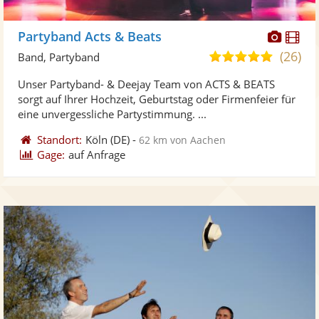
Diese
Di
Partyband Acts & Beats
Künst
Kü
(26)
5,0
Band, Partyband
stellt
ste
von
Unser Partyband- & Deejay Team von ACTS & BEATS
Fotos
Vi
5
sorgt auf Ihrer Hochzeit, Geburtstag oder Firmenfeier für
bereit
ber
Sternen
eine unvergessliche Partystimmung. ...
Standort:
Köln
(DE)
-
62 km von Aachen
Gage:
auf Anfrage