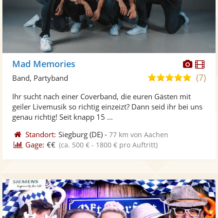
Diese
Di
Mad Memories
Künst
Kü
(7)
5,0
Band, Partyband
stellt
ste
von
Ihr sucht nach einer Coverband, die euren Gästen mit
Fotos
Vi
5
geiler Livemusik so richtig einzeizt? Dann seid ihr bei uns
bereit
ber
Sternen
genau richtig! Seit knapp 15 ...
Standort:
Siegburg
(DE)
-
77 km von Aachen
Gage:
€€
(ca. 500 € - 1800 € pro Auftritt)