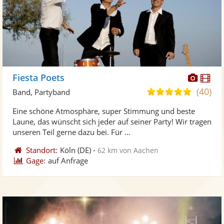
Diese
Di
Fiesta Poets
Künst
Kü
(40)
5,0
Band, Partyband
stellt
ste
von
Eine schöne Atmosphäre, super Stimmung und beste
Fotos
Vi
5
Laune, das wünscht sich jeder auf seiner Party! Wir tragen
bereit
ber
Sternen
unseren Teil gerne dazu bei. Für ...
Standort:
Köln
(DE)
-
62 km von Aachen
Gage:
auf Anfrage