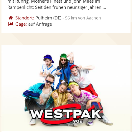
mit Runrig, Mother‘s Finest und John Miles im
bereit
ber
Sternen
Rampenlicht: Seit den frühen neunziger Jahren ...
Standort:
Pulheim
(DE)
-
56 km von Aachen
Gage:
auf Anfrage