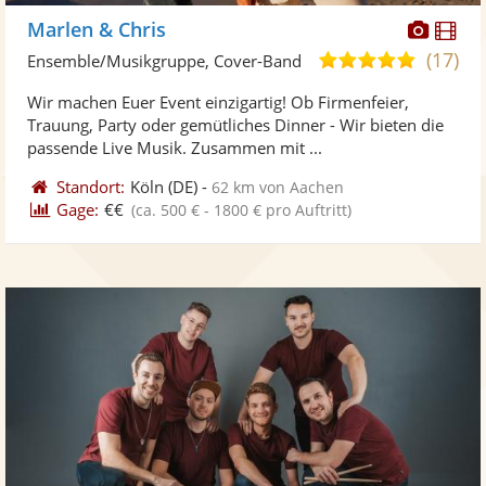
Diese
Di
Marlen & Chris
Künst
Kü
(17)
5,0
Ensemble/Musikgruppe, Cover-Band
stellt
ste
von
Wir machen Euer Event einzigartig! Ob Firmenfeier,
Fotos
Vi
5
Trauung, Party oder gemütliches Dinner - Wir bieten die
bereit
ber
Sternen
passende Live Musik. Zusammen mit ...
Standort:
Köln
(DE)
-
62 km von Aachen
Gage:
€€
(ca. 500 € - 1800 € pro Auftritt)