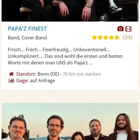
Diese
Di
PAPA'Z FINEST
Künst
Kü
(34)
5,0
Band, Cover-Band
stellt
ste
von
Frisch... Frech... Feierfreudig... Unkoventionell...
Fotos
Vi
5
Unkompliziert.... Das sind wohl die ersten und besten
bereit
ber
Sternen
Worte mit denen man UNS als Papa’z ...
Standort:
Bonn
(DE)
-
70 km von Aachen
Gage:
auf Anfrage