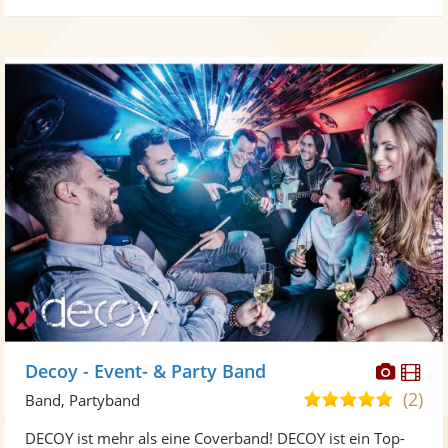
Diese
Di
Decoy - Event- & Party Band
Künst
Kü
(2)
5,0
Band, Partyband
stellt
ste
von
DECOY ist mehr als eine Coverband! DECOY ist ein Top-
Fotos
Vi