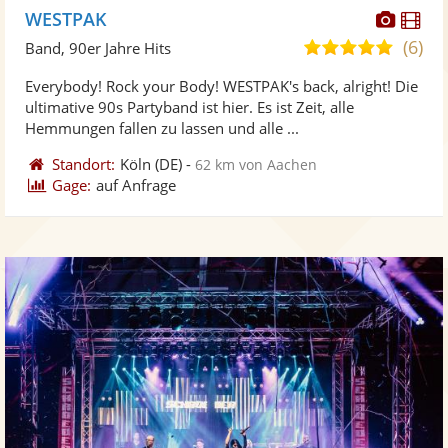
Diese
Di
WESTPAK
Künst
Kü
(6)
5,0
Band, 90er Jahre Hits
stellt
ste
von
Everybody! Rock your Body! WESTPAK's back, alright! Die
Fotos
Vi
5
ultimative 90s Partyband ist hier. Es ist Zeit, alle
bereit
ber
Sternen
Hemmungen fallen zu lassen und alle ...
Standort:
Köln
(DE)
-
62 km von Aachen
Gage:
auf Anfrage