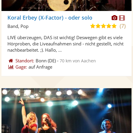
Diese
Di
Koral Erbey (X-Factor) - oder solo
Künst
Kü
(7)
5,0
Band, Pop
stellt
ste
von
LIVE überzeugen, DAS ist wichtig! Deswegen gibt es viele
Fotos
Vi
5
Hörproben, die Liveaufnahmen sind - nicht gestellt, nicht
bereit
ber
Sternen
nachbearbeitet. ;). Hallo, ...
Standort:
Bonn
(DE)
-
70 km von Aachen
Gage:
auf Anfrage