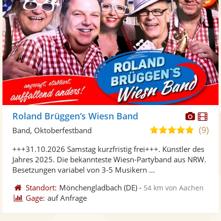
Diese
Di
Roland Brüggen‘s Wiesn Band
Künst
Kü
(9)
5,0
Band, Oktoberfestband
stellt
ste
von
+++31.10.2026 Samstag kurzfristig frei+++. Künstler des
Fotos
Vi
5
Jahres 2025. Die bekannteste Wiesn-Partyband aus NRW.
bereit
ber
Sternen
Besetzungen variabel von 3-5 Musikern ...
Standort:
Mönchengladbach
(DE)
-
54 km von Aachen
Gage:
auf Anfrage