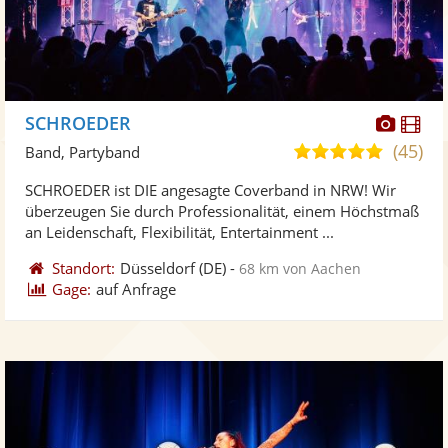
Diese
Di
SCHROEDER
Künst
Kü
(45)
5,0
Band, Partyband
stellt
ste
von
SCHROEDER ist DIE angesagte Coverband in NRW! Wir
Fotos
Vi
5
überzeugen Sie durch Professionalität, einem Höchstmaß
bereit
ber
Sternen
an Leidenschaft, Flexibilität, Entertainment ...
Standort:
Düsseldorf
(DE)
-
68 km von Aachen
Gage:
auf Anfrage