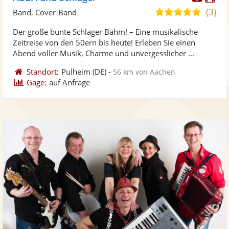
Künst
Kü
(3)
4,8
Band, Cover-Band
stellt
ste
von
Der große bunte Schlager Bähm! – Eine musikalische
Fotos
Vi
5
Zeitreise von den 50ern bis heute! Erleben Sie einen
bereit
ber
Sternen
Abend voller Musik, Charme und unvergesslicher ...
Standort:
Pulheim
(DE)
-
56 km von Aachen
Gage:
auf Anfrage