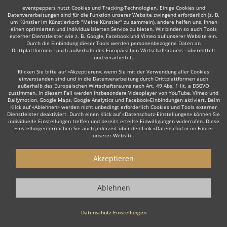
eventpeppers nutzt Cookies und Tracking-Technologien. Einige Cookies und
Datenverarbeitungen sind für die Funktion unserer Website zwingend erforderlich (z. B.
um Künstler im Künstlerkorb "Meine Künstler" zu sammeln), andere helfen uns, Ihnen
einen optimierten und individualisierten Service zu bieten. Wir binden so auch Tools
externer Dienstleister wie z. B. Google, Facebook und Vimeo auf unserer Website ein.
Durch die Einbindung dieser Tools werden personenbezogene Daten an
Auch interessant:
Drittplattformen - auch außerhalb des Europäischen Wirtschaftsraums - übermittelt
und verarbeitet.
Klicken Sie bitte auf «Akzeptieren», wenn Sie mit der Verwendung aller Cookies
einverstanden sind und in die Datenverarbeitung durch Drittplattformen auch
Rock
Top 40
Alternative Band
Tanz- & Showband
außerhalb des Europäischen Wirtschaftsraums nach Art. 49 Abs. 1 lit. a DSGVO
zustimmen. In diesem Fall werden insbesondere Videoplayer von YouTube, Vimeo und
Dailymotion, Google Maps, Google Analytics und Facebook-Einbindungen aktiviert. Beim
Klick auf «Ablehnen» werden nicht unbedingt erforderlich Cookies und Tools externer
Dienstleister deaktiviert. Durch einen Klick auf «Datenschutz-Einstellungen» können Sie
individuelle Einstellungen treffen und bereits erteilte Einwilligungen widerrufen. Diese
Einstellungen erreichen Sie auch jederzeit über den Link «Datenschutz» im Footer
unserer Website.
Wie funktioniert's?
Akzeptieren
1. Kostenlos anfragen
Starten Sie mit dem Button 'Kostenlos anfragen' eine Anfrage an die für
Ablehnen
Sie interessanten Bands - also z. B. bestimmte Partybands &
Coverbands. Diesen Button finden Sie auf den jeweiligen Künstler-
Profil-Seiten der Musiker.
Datenschutz-Einstellungen