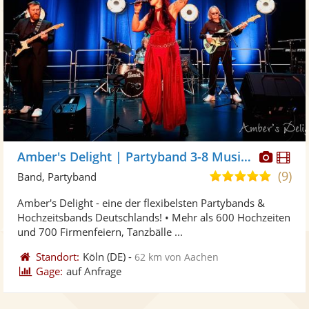
Diese
Di
Amber's Delight | Partyband 3-8 Musiker
Künst
Kü
(9)
5,0
Band, Partyband
stellt
ste
von
Amber's Delight - eine der flexibelsten Partybands &
Fotos
Vi
5
Hochzeitsbands Deutschlands! • Mehr als 600 Hochzeiten
bereit
ber
Sternen
und 700 Firmenfeiern, Tanzbälle ...
Standort:
Köln
(DE)
-
62 km von Aachen
Gage:
auf Anfrage