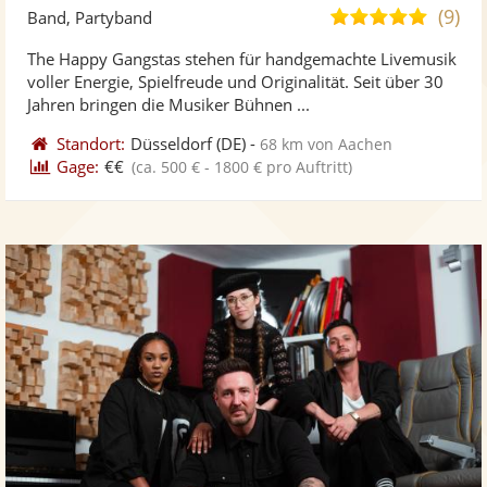
Künst
Kü
(9)
5,0
Band, Partyband
stellt
ste
von
The Happy Gangstas stehen für handgemachte Livemusik
Fotos
Vi
5
voller Energie, Spielfreude und Originalität. Seit über 30
bereit
ber
Sternen
Jahren bringen die Musiker Bühnen ...
Standort:
Düsseldorf
(DE)
-
68 km von Aachen
Gage:
€€
(ca. 500 € - 1800 € pro Auftritt)