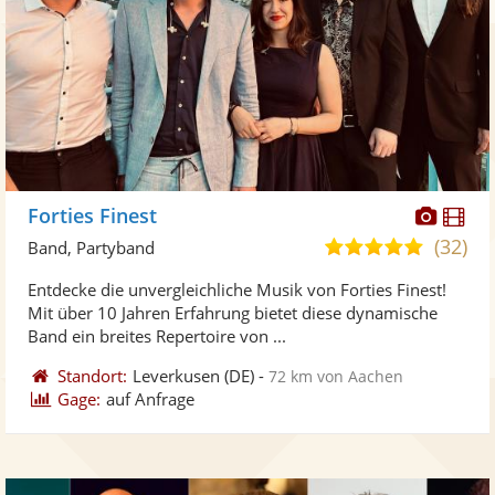
Diese
Di
Forties Finest
Künst
Kü
(32)
5,0
Band, Partyband
stellt
ste
von
Entdecke die unvergleichliche Musik von Forties Finest!
Fotos
Vi
5
Mit über 10 Jahren Erfahrung bietet diese dynamische
bereit
ber
Sternen
Band ein breites Repertoire von ...
Standort:
Leverkusen
(DE)
-
72 km von Aachen
Gage:
auf Anfrage