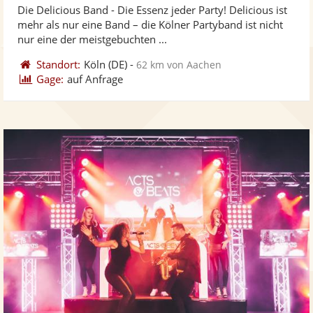
Die Delicious Band - Die Essenz jeder Party! Delicious ist
Fotos
Vi
5
mehr als nur eine Band – die Kölner Partyband ist nicht
bereit
ber
Sternen
nur eine der meistgebuchten ...
Standort:
Köln
(DE)
-
62 km von Aachen
Gage:
auf Anfrage