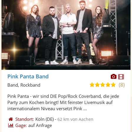
Diese
Di
Pink Panta Band
Künst
Kü
(8)
5,0
Band, Rockband
stellt
ste
von
Pink Panta - wir sind DIE Pop/Rock Coverband, die jede
Fotos
Vi
5
Party zum Kochen bringt! Mit feinster Livemusik auf
bereit
ber
Sternen
internationalem Niveau versetzt Pink ...
Standort:
Köln
(DE)
-
62 km von Aachen
Gage:
auf Anfrage