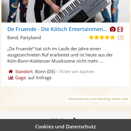
Diese
Di
De Fruende - Die Kölsch Entertainment Band
Künst
Kü
(2)
5,0
Band, Partyband
stellt
ste
von
„De Fruende“ hat sich im Laufe der Jahre einen
Fotos
Vi
5
ausgezeichneten Ruf erarbeitet und ist heute aus der
bereit
ber
Sternen
Köln-Bonn-Koblenzer Musikszene nicht mehr ...
Standort:
Bonn
(DE)
-
70 km von Aachen
Gage:
auf Anfrage
Informationen zum Ranking dieser Liste
Weiter
Cookies und Datenschutz