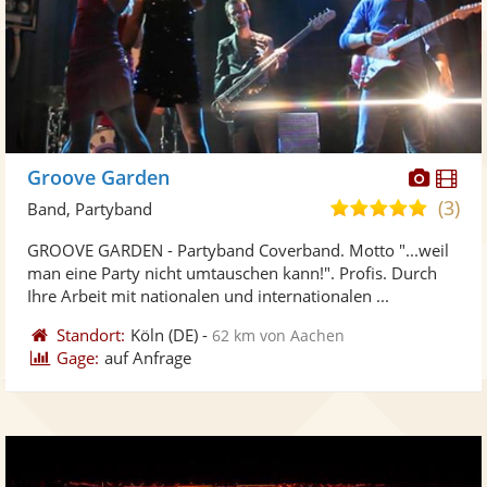
Diese
Di
Groove Garden
Künst
Kü
(3)
5,0
Band, Partyband
stellt
ste
von
GROOVE GARDEN - Partyband Coverband. Motto "...weil
Fotos
Vi
5
man eine Party nicht umtauschen kann!". Profis. Durch
bereit
ber
Sternen
Ihre Arbeit mit nationalen und internationalen ...
Standort:
Köln
(DE)
-
62 km von Aachen
Gage:
auf Anfrage