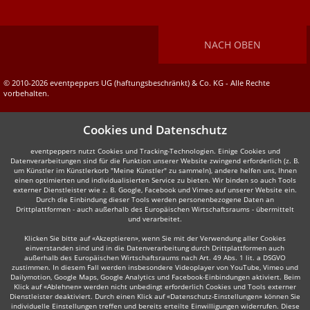
NACH OBEN
© 2010-2026 eventpeppers UG (haftungsbeschränkt) & Co. KG - Alle Rechte
vorbehalten.
Cookies und Datenschutz
eventpeppers nutzt Cookies und Tracking-Technologien. Einige Cookies und
Datenverarbeitungen sind für die Funktion unserer Website zwingend erforderlich (z. B.
um Künstler im Künstlerkorb "Meine Künstler" zu sammeln), andere helfen uns, Ihnen
einen optimierten und individualisierten Service zu bieten. Wir binden so auch Tools
externer Dienstleister wie z. B. Google, Facebook und Vimeo auf unserer Website ein.
Durch die Einbindung dieser Tools werden personenbezogene Daten an
Drittplattformen - auch außerhalb des Europäischen Wirtschaftsraums - übermittelt
und verarbeitet.
Klicken Sie bitte auf «Akzeptieren», wenn Sie mit der Verwendung aller Cookies
einverstanden sind und in die Datenverarbeitung durch Drittplattformen auch
außerhalb des Europäischen Wirtschaftsraums nach Art. 49 Abs. 1 lit. a DSGVO
zustimmen. In diesem Fall werden insbesondere Videoplayer von YouTube, Vimeo und
Dailymotion, Google Maps, Google Analytics und Facebook-Einbindungen aktiviert. Beim
Klick auf «Ablehnen» werden nicht unbedingt erforderlich Cookies und Tools externer
Dienstleister deaktiviert. Durch einen Klick auf «Datenschutz-Einstellungen» können Sie
individuelle Einstellungen treffen und bereits erteilte Einwilligungen widerrufen. Diese