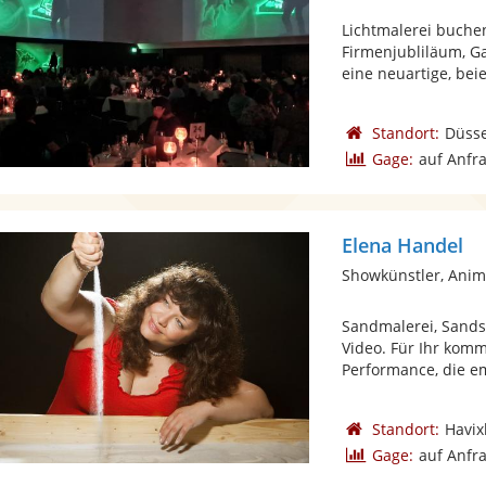
Lichtmalerei buchen
Firmenjubliläum, Ga
eine neuartige, bei
Standort:
Düsse
Gage:
auf Anfr
Elena Handel
Showkünstler, Anim
Sandmalerei, Sands
Video. Für Ihr kom
Performance, die em
Standort:
Havix
Gage:
auf Anfr