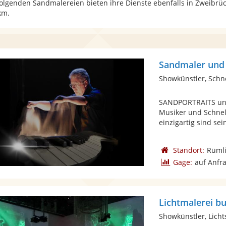
folgenden Sandmalereien bieten ihre Dienste ebenfalls in Zweibrü
km.
Sandmaler und
Showkünstler, Schn
SANDPORTRAITS und 
Musiker und Schnel
einzigartig sind sein
Standort:
Rüml
Gage:
auf Anfr
Lichtmalerei bu
Showkünstler, Lich