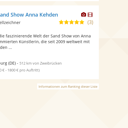
Dieser
Dieser
 Sand Show Anna Kehden
Künstler
Künstler
(3)
5,0
ellzeichner
stellt
stellt
von
Fotos
Videos
 die faszinierende Welt der Sand Show von Anna
5
bereit.
bereit.
mierten Künstlerin, die seit 2009 weltweit mit
Sternen
den ...
urg
(DE)
-
512 km von Zweibrücken
0 € - 1800 € pro Auftritt)
Informationen zum Ranking dieser Liste