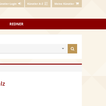
ünstler-Login
Künstler A-Z
Meine Künstler
REDNER
Künstler
finden
lz