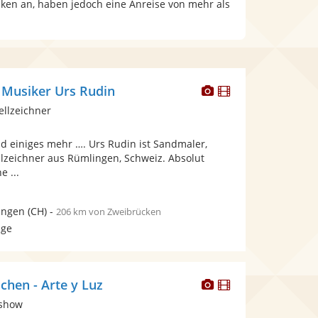
cken an, haben jedoch eine Anreise von mehr als
Dieser
Dieser
 Musiker Urs Rudin
Künstler
Künstler
ellzeichner
stellt
stellt
Fotos
Videos
einiges mehr …. Urs Rudin ist Sandmaler,
bereit.
bereit.
lzeichner aus Rümlingen, Schweiz. Absolut
e ...
ingen
(CH)
-
206 km von Zweibrücken
age
Dieser
Dieser
chen - Arte y Luz
Künstler
Künstler
tshow
stellt
stellt