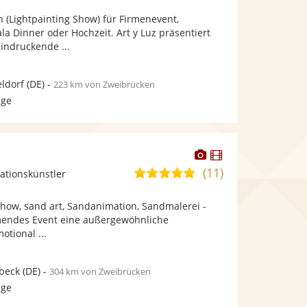
Fotos
Videos
 (Lightpainting Show) für Firmenevent,
bereit.
bereit.
la Dinner oder Hochzeit. Art y Luz präsentiert
eindruckende ...
ldorf
(DE)
-
223 km von Zweibrücken
age
Dieser
Dieser
Künstler
Künstler
(11)
5,0
ationskünstler
stellt
stellt
von
Fotos
Videos
how, sand art, Sandanimation, Sandmalerei -
5
bereit.
bereit.
mendes Event eine außergewöhnliche
Sternen
otional ...
beck
(DE)
-
304 km von Zweibrücken
age