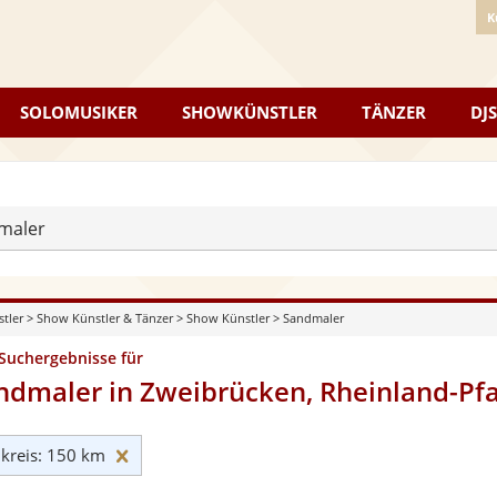
K
SOLOMUSIKER
SHOWKÜNSTLER
TÄNZER
DJS
maler
stler
>
Show Künstler & Tänzer
>
Show Künstler
>
Sandmaler
 Suchergebnisse für
ndmaler in Zweibrücken, Rheinland-Pfa
Umkreis: 150 km zurücksetzen
reis: 150 km