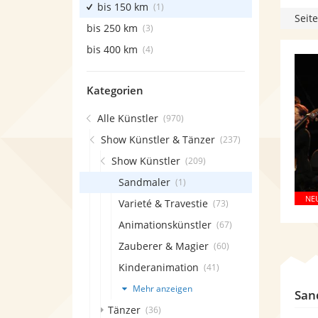
bis 150 km
(1)
Seite
bis 250 km
(3)
bis 400 km
(4)
Kategorien
Alle Künstler
(970)
Show Künstler & Tänzer
(237)
Show Künstler
(209)
Sandmaler
(1)
Varieté & Travestie
(73)
Animationskünstler
(67)
Zauberer & Magier
(60)
Kinderanimation
(41)
Mehr anzeigen
San
Tänzer
(36)