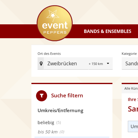
eventpeppers
BANDS & ENSEMBLES
Radius
Ort des Events
Kategorie
Zweibrücken
Sand
Ort
des
Events
Alle Kün
festlegen
Suche filtern
Ihre
Sa
Umkreis/Entfernung
beliebig
(5)
Umk
bis 50 km
(0)