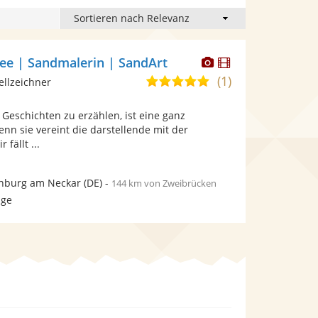
Dieser
Dieser
ee | Sandmalerin | SandArt
Künstler
Künstler
(1)
5,0
ellzeichner
stellt
stellt
von
Fotos
Videos
 Geschichten zu erzählen, ist eine ganz
5
bereit.
bereit.
nn sie vereint die darstellende mit der
Sternen
fällt ...
nburg am Neckar
(DE)
-
144 km von Zweibrücken
age