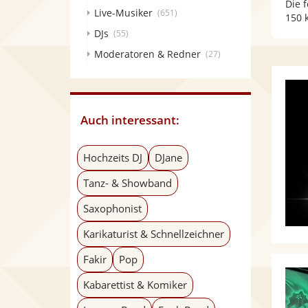
Die 
Live-Musiker
(651)
150 
DJs
(55)
Moderatoren & Redner
(27)
Auch interessant:
Hochzeits DJ
DJane
Tanz- & Showband
Saxophonist
Karikaturist & Schnellzeichner
Fakir
Pop
Kabarettist & Komiker