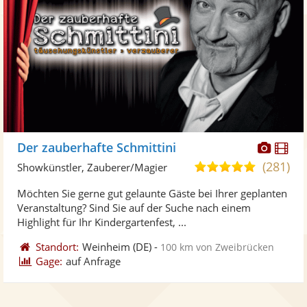
Diese
Di
Der zauberhafte Schmittini
Künst
Kü
(281)
5,0
Showkünstler, Zauberer/Magier
stellt
ste
von
Möchten Sie gerne gut gelaunte Gäste bei Ihrer geplanten
Fotos
Vi
5
Veranstaltung? Sind Sie auf der Suche nach einem
bereit
ber
Sternen
Highlight für Ihr Kindergartenfest, ...
Standort:
Weinheim
(DE)
-
100 km von Zweibrücken
Gage:
auf Anfrage