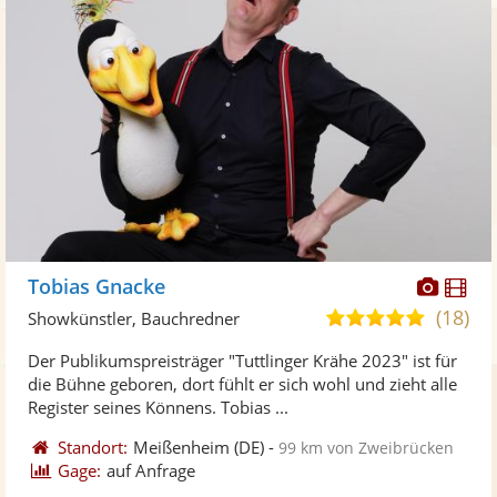
Diese
Di
Tobias Gnacke
Künst
Kü
(18)
5,0
Showkünstler, Bauchredner
stellt
ste
von
Der Publikumspreisträger "Tuttlinger Krähe 2023" ist für
Fotos
Vi
5
die Bühne geboren, dort fühlt er sich wohl und zieht alle
bereit
ber
Sternen
Register seines Könnens. Tobias ...
Standort:
Meißenheim
(DE)
-
99 km von Zweibrücken
Gage:
auf Anfrage