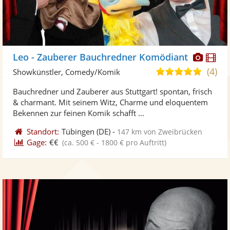
Diese
Di
Leo - Zauberer Bauchredner Komödiant
Künst
Kü
(4)
5,0
Showkünstler, Comedy/Komik
stellt
ste
von
Bauchredner und Zauberer aus Stuttgart! spontan, frisch
Fotos
Vi
5
& charmant. Mit seinem Witz, Charme und eloquentem
bereit
ber
Sternen
Bekennen zur feinen Komik schafft ...
Standort:
Tübingen
(DE)
-
147 km von Zweibrücken
Gage:
€€
(ca. 500 € - 1800 € pro Auftritt)