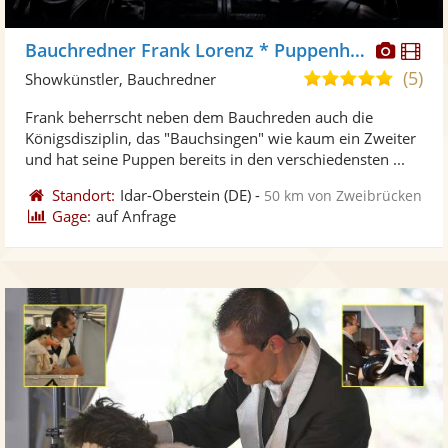
Diese
Di
Bauchredner Frank Lorenz * Puppenheld
Künst
Kü
(5)
5,0
Showkünstler, Bauchredner
stellt
ste
von
Frank beherrscht neben dem Bauchreden auch die
Fotos
Vi
5
Königsdisziplin, das "Bauchsingen" wie kaum ein Zweiter
bereit
ber
Sternen
und hat seine Puppen bereits in den verschiedensten ...
Standort:
Idar-Oberstein
(DE)
-
50 km von Zweibrücken
Gage:
auf Anfrage