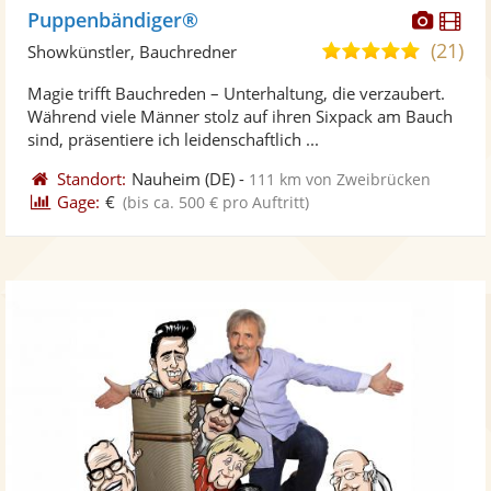
Diese
Di
Puppenbändiger®
Künst
Kü
(21)
4,9
Showkünstler, Bauchredner
stellt
ste
von
Magie trifft Bauchreden – Unterhaltung, die verzaubert.
Fotos
Vi
5
Während viele Männer stolz auf ihren Sixpack am Bauch
bereit
ber
Sternen
sind, präsentiere ich leidenschaftlich ...
Standort:
Nauheim
(DE)
-
111 km von Zweibrücken
Gage:
€
(bis ca. 500 € pro Auftritt)