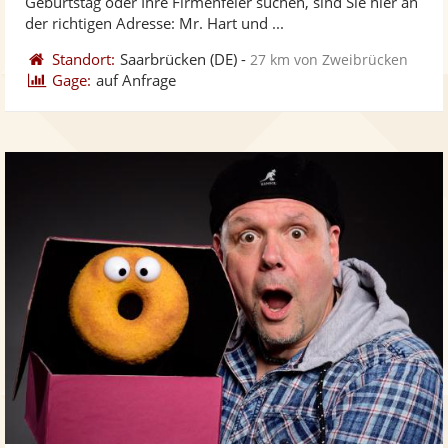
Geburtstag oder Ihre Firmenfeier suchen, sind Sie hier an
bereit
ber
der richtigen Adresse: Mr. Hart und ...
Standort:
Saarbrücken
(DE)
-
27 km von Zweibrücken
Gage:
auf Anfrage