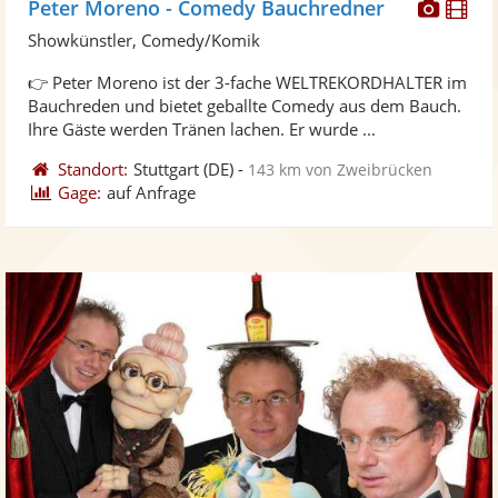
Diese
Di
Peter Moreno - Comedy Bauchredner
Künst
Kü
Showkünstler, Comedy/Komik
stellt
ste
👉 Peter Moreno ist der 3-fache WELTREKORDHALTER im
Fotos
Vi
Bauchreden und bietet geballte Comedy aus dem Bauch.
bereit
ber
Ihre Gäste werden Tränen lachen. Er wurde ...
Standort:
Stuttgart
(DE)
-
143 km von Zweibrücken
Gage:
auf Anfrage