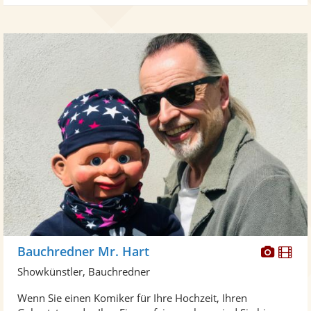
Diese
Di
Bauchredner Mr. Hart
Künst
Kü
Showkünstler, Bauchredner
stellt
ste
Wenn Sie einen Komiker für Ihre Hochzeit, Ihren
Fotos
Vi