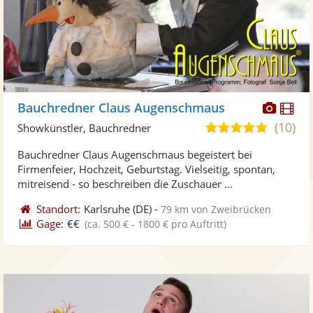
Diese
Di
Bauchredner Claus Augenschmaus
Künst
Kü
(10)
4,9
Showkünstler, Bauchredner
stellt
ste
von
Bauchredner Claus Augenschmaus begeistert bei
Fotos
Vi
5
Firmenfeier, Hochzeit, Geburtstag. Vielseitig, spontan,
bereit
ber
Sternen
mitreisend - so beschreiben die Zuschauer ...
Standort:
Karlsruhe
(DE)
-
79 km von Zweibrücken
Gage:
€€
(ca. 500 € - 1800 € pro Auftritt)