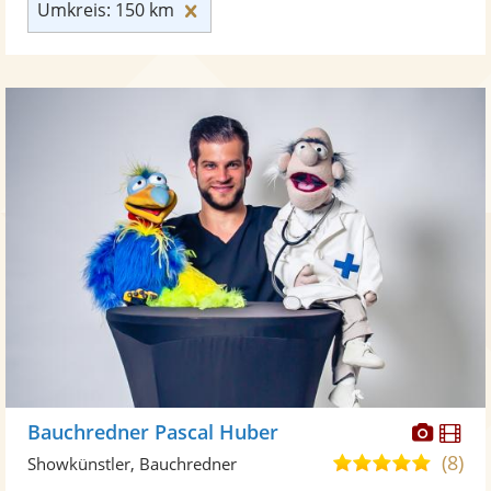
Umkreis: 150 km zurücksetzen
Umkreis: 150 km
Diese
Di
Bauchredner Pascal Huber
Künst
Kü
(8)
4,9
Showkünstler, Bauchredner
stellt
ste
von