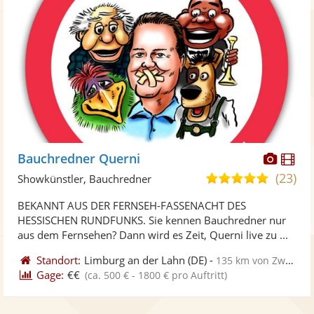
Diese
Di
Bauchredner Querni
Künst
Kü
(23)
4,9
Showkünstler, Bauchredner
stellt
ste
von
BEKANNT AUS DER FERNSEH-FASSENACHT DES
Fotos
Vi
5
HESSISCHEN RUNDFUNKS. Sie kennen Bauchredner nur
bereit
ber
Sternen
aus dem Fernsehen? Dann wird es Zeit, Querni live zu ...
Standort:
Limburg an der Lahn
(DE)
-
135 km von Zweibrücken
Gage:
€€
(ca. 500 € - 1800 € pro Auftritt)