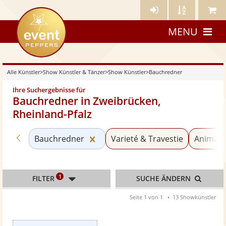
Künstler-
Künstler
Meine
eventpeppers
Login
A-
Künstle
MENU
Z
Alle Künstler
>
Show Künstler & Tänzer
>
Show Künstler
>
Bauchredner
Ihre Suchergebnisse für
Bauchredner in Zweibrücken,
Rheinland-Pfalz
Zurück zu «Show Künstler»
Kategorie «Bauchredner» zurück
Bauchredner
Varieté & Travestie
Animati
1
FILTER
SUCHE ÄNDERN
Seite 1 von 1
13 Showkünstler