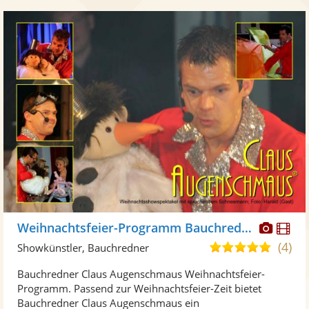
Diese
Di
Weihnachtsfeier-Programm Bauchredner Claus Augenschmaus
Künst
Kü
(4)
4,9
Showkünstler, Bauchredner
stellt
ste
von
Bauchredner Claus Augenschmaus Weihnachtsfeier-
Fotos
Vi
5
Programm. Passend zur Weihnachtsfeier-Zeit bietet
bereit
ber
Sternen
Bauchredner Claus Augenschmaus ein