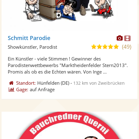
Diese
Di
Schmitt Parodie
Künst
Kü
(49)
4,9
Showkünstler, Parodist
stellt
ste
von
Ein Künstler - viele Stimmen ! Gewinner des
Fotos
Vi
5
Parodistenwettbewerbs "Marktheidenfelder Stern2013".
bereit
ber
Sternen
Promis als ob es die Echten wären. Von Inge ...
Standort:
Hünfelden
(DE)
-
132 km von Zweibrücken
Gage:
auf Anfrage