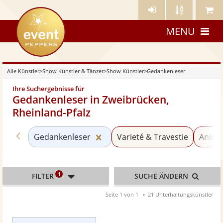
Künstler-
Künstler
Meine
eventpeppers
Login
A-
Künstle
MENU
Z
Alle Künstler
>
Show Künstler & Tänzer
>
Show Künstler
>
Gedankenleser
Ihre Suchergebnisse für
Gedankenleser in Zweibrücken,
Rheinland-Pfalz
Zurück zu «Show Künstler»
Kategorie «Gedankenleser» zu
Gedankenleser
Varieté & Travestie
Anima
1
FILTER
SUCHE ÄNDERN
Seite 1 von 1
21 Unterhaltungskünstler