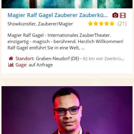
Diese
Di
Magier Ralf Gagel Zauberer Zauberkünstler
Künst
Kü
(21)
5,0
Showkünstler, Zauberer/Magier
stellt
ste
von
Magier Ralf Gagel - Internationales ZauberTheater.
Fotos
Vi
5
einzigartig - magisch - berührend. Herzlich Willkommen!
bereit
ber
Sternen
Ralf Gagel entführt Sie in eine Welt, ...
Standort:
Graben-Neudorf
(DE)
-
82 km von Zweibrücken
Gage:
auf Anfrage