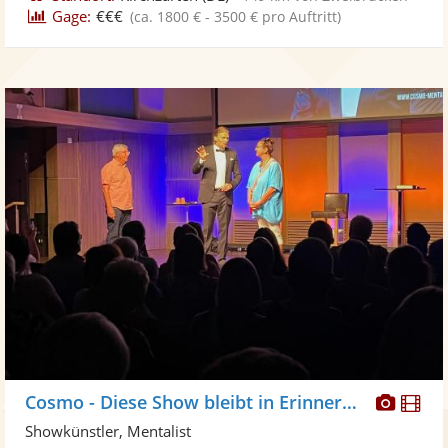
Gage:
€€€
(ca. 1800 € - 3500 € pro Auftritt)
Diese
Di
Cosmo - Diese Show bleibt in Erinnerung!
Künst
Kü
Showkünstler, Mentalist