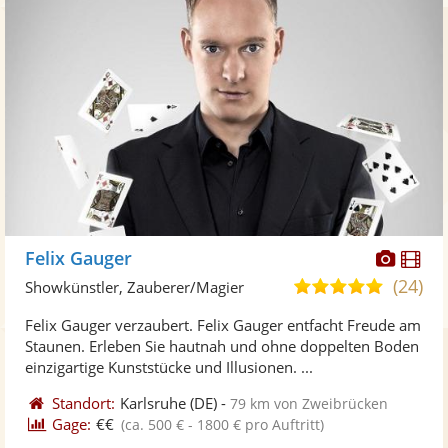
Diese
Di
Felix Gauger
Künst
Kü
(24)
5,0
Showkünstler, Zauberer/Magier
stellt
ste
von
Felix Gauger verzaubert. Felix Gauger entfacht Freude am
Fotos
Vi
5
Staunen. Erleben Sie hautnah und ohne doppelten Boden
bereit
ber
Sternen
einzigartige Kunststücke und Illusionen. ...
Standort:
Karlsruhe
(DE)
-
79 km von Zweibrücken
Gage:
€€
(ca. 500 € - 1800 € pro Auftritt)