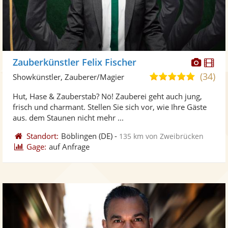
Diese
Di
Zauberkünstler Felix Fischer
Künst
Kü
(34)
4,9
Showkünstler, Zauberer/Magier
stellt
ste
von
Hut, Hase & Zauberstab? Nö! Zauberei geht auch jung,
Fotos
Vi
5
frisch und charmant. Stellen Sie sich vor, wie Ihre Gäste
bereit
ber
Sternen
aus. dem Staunen nicht mehr ...
Standort:
Böblingen
(DE)
-
135 km von Zweibrücken
Gage:
auf Anfrage