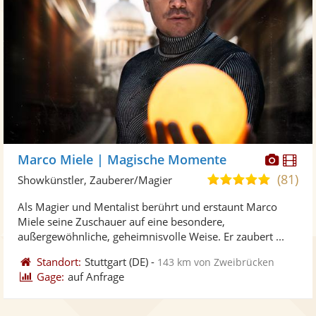
Diese
Di
Marco Miele | Magische Momente
Künst
Kü
(81)
5,0
Showkünstler, Zauberer/Magier
stellt
ste
von
Als Magier und Mentalist berührt und erstaunt Marco
Fotos
Vi
5
Miele seine Zuschauer auf eine besondere,
bereit
ber
Sternen
außergewöhnliche, geheimnisvolle Weise. Er zaubert ...
Standort:
Stuttgart
(DE)
-
143 km von Zweibrücken
Gage:
auf Anfrage