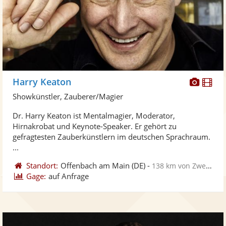
Diese
Di
Harry Keaton
Künst
Kü
Showkünstler, Zauberer/Magier
stellt
ste
Dr. Harry Keaton ist Mentalmagier, Moderator,
Fotos
Vi
Hirnakrobat und Keynote-Speaker. Er gehört zu
bereit
ber
gefragtesten Zauberkünstlern im deutschen Sprachraum.
...
Standort:
Offenbach am Main
(DE)
-
138 km von Zweibrücken
Gage:
auf Anfrage