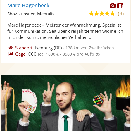
Diese
Di
Marc Hagenbeck
Künst
Kü
(9)
4,9
Showkünstler, Mentalist
stellt
ste
von
Marc Hagenbeck – Meister der Wahrnehmung, Spezialist
Fotos
Vi
5
für Kommunikation. Seit über drei Jahrzehnten widme ich
bereit
ber
Sternen
mich der Kunst, menschliches Verhalten ...
Standort:
Isenburg
(DE)
-
138 km von Zweibrücken
Gage:
€€€
(ca. 1800 € - 3500 € pro Auftritt)