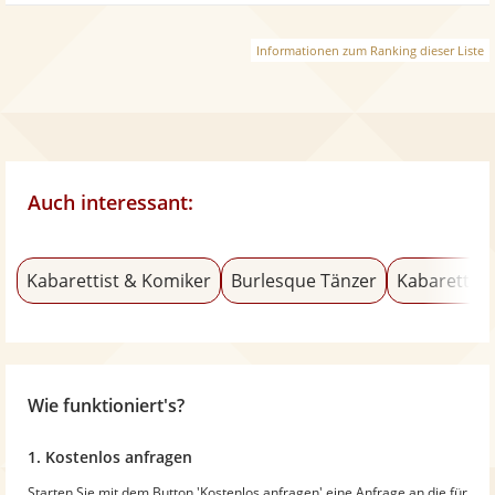
Informationen zum Ranking dieser Liste
Auch interessant:
Kabarettist & Komiker
Burlesque Tänzer
Kabarett mi
Wie funktioniert's?
1. Kostenlos anfragen
Starten Sie mit dem Button 'Kostenlos anfragen' eine Anfrage an die für