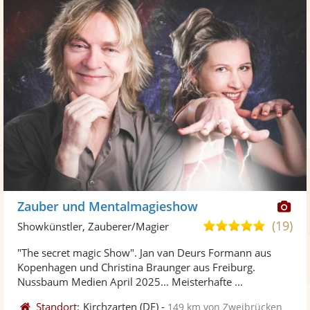
Di
Zauber und Mentalmagieshow
Kü
(19)
5,0
Showkünstler, Zauberer/Magier
ste
von
"The secret magic Show". Jan van Deurs Formann aus
Fo
5
Kopenhagen und Christina Braunger aus Freiburg.
ber
Sternen
Nussbaum Medien April 2025... Meisterhafte ...
Standort:
Kirchzarten
(DE)
-
149 km von Zweibrücken