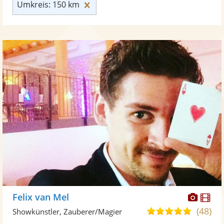
Umkreis: 150 km zurücksetzen
Umkreis: 150 km
Diese
Di
Felix van Mel
Künst
Kü
(48)
4,9
Showkünstler, Zauberer/Magier
stellt
ste
von