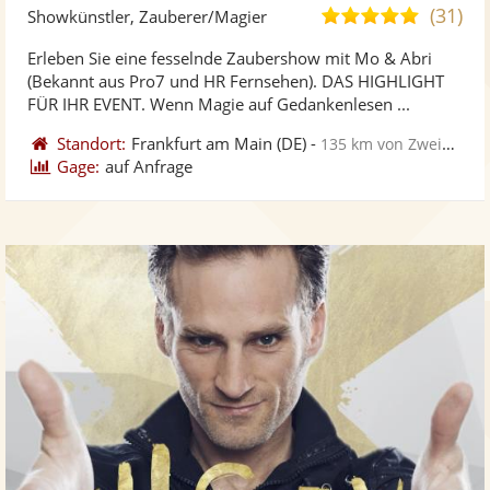
Künst
Kü
(31)
5,0
Showkünstler, Zauberer/Magier
stellt
ste
von
Erleben Sie eine fesselnde Zaubershow mit Mo & Abri
Fotos
Vi
5
(Bekannt aus Pro7 und HR Fernsehen). DAS HIGHLIGHT
bereit
ber
Sternen
FÜR IHR EVENT. Wenn Magie auf Gedankenlesen ...
Standort:
Frankfurt am Main
(DE)
-
135 km von Zweibrücken
Gage:
auf Anfrage