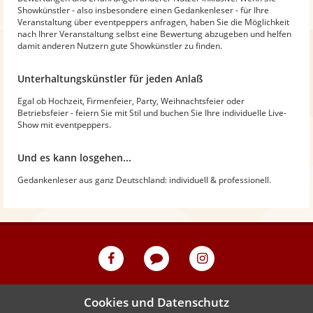
Showkünstler - also insbesondere einen Gedankenleser - für Ihre
Veranstaltung über eventpeppers anfragen, haben Sie die Möglichkeit
nach Ihrer Veranstaltung selbst eine Bewertung abzugeben und helfen
damit anderen Nutzern gute Showkünstler zu finden.
Unterhaltungskünstler für jeden Anlaß
Egal ob Hochzeit, Firmenfeier, Party, Weihnachtsfeier oder
Betriebsfeier - feiern Sie mit Stil und buchen Sie Ihre individuelle Live-
Show mit eventpeppers.
Und es kann losgehen...
Gedankenleser aus ganz Deutschland: individuell & professionell.
eventpeppers
Blog
eventpeppers
auf
auf
Facebook
Instagram
•
Impressum
Datenschutz
Cookies und Datenschutz