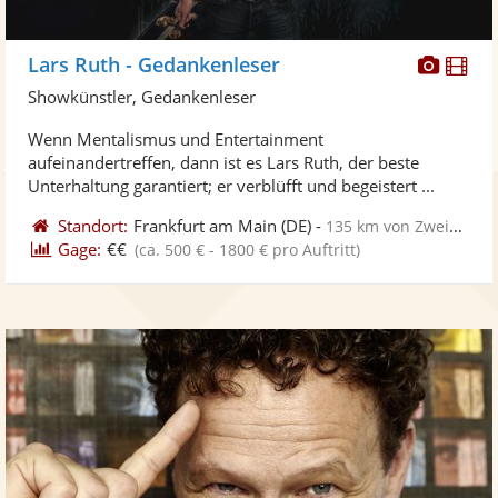
Diese
Di
Lars Ruth - Gedankenleser
Künst
Kü
Showkünstler, Gedankenleser
stellt
ste
Wenn Mentalismus und Entertainment
Fotos
Vi
aufeinandertreffen, dann ist es Lars Ruth, der beste
bereit
ber
Unterhaltung garantiert; er verblüfft und begeistert ...
Standort:
Frankfurt am Main
(DE)
-
135 km von Zweibrücken
Gage:
€€
(ca. 500 € - 1800 € pro Auftritt)