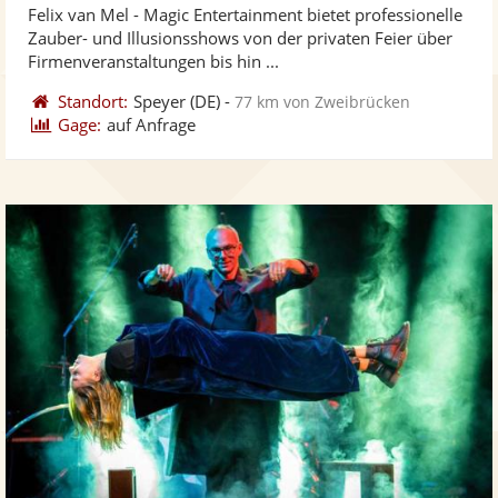
Felix van Mel - Magic Entertainment bietet professionelle
Fotos
Vi
5
Zauber- und Illusionsshows von der privaten Feier über
bereit
ber
Sternen
Firmenveranstaltungen bis hin ...
Standort:
Speyer
(DE)
-
77 km von Zweibrücken
Gage:
auf Anfrage