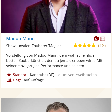
Diese
Di
Madou Mann
Künst
Kü
(18)
5,0
Showkünstler, Zauberer/Magier
stellt
ste
von
Vorstellung von Madou Mann, dem wahrscheinlich
Fotos
Vi
5
besten Zauberkünstler, den du jemals erleben wirst! Mit
bereit
ber
Sternen
seiner einzigartigen Performance und seinem ...
Standort:
Karlsruhe
(DE)
-
79 km von Zweibrücken
Gage:
auf Anfrage