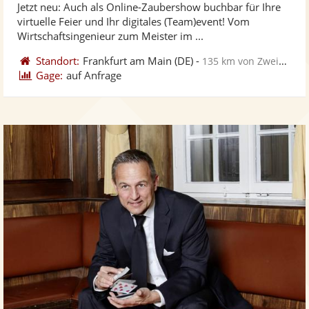
Jetzt neu: Auch als Online-Zaubershow buchbar für Ihre
Fotos
Vi
5
virtuelle Feier und Ihr digitales (Team)event! Vom
bereit
ber
Sternen
Wirtschaftsingenieur zum Meister im ...
Standort:
Frankfurt am Main
(DE)
-
135 km von Zweibrücken
Gage:
auf Anfrage