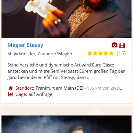
Diese
Di
Magier Steasy
Künst
Kü
(15)
5,0
Showkünstler, Zauberer/Magier
stellt
ste
von
Seine herzliche und dynamische Art wird Eure Gäste
Fotos
Vi
5
anstecken und mitreißen! Verpasst Eurem großen Tag den
bereit
ber
Sternen
ganz besonderen Pfiff mit Steasy, dem ...
Standort:
Frankfurt am Main
(DE)
-
135 km von Zweibrücken
Gage:
auf Anfrage