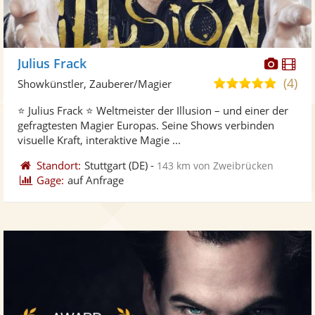
Diese
Di
Julius Frack
Künst
Kü
(4)
5,0
Showkünstler, Zauberer/Magier
stellt
ste
von
⭐ Julius Frack ⭐ Weltmeister der Illusion – und einer der
Fotos
Vi
5
gefragtesten Magier Europas. Seine Shows verbinden
bereit
ber
Sternen
visuelle Kraft, interaktive Magie ...
Standort:
Stuttgart
(DE)
-
143 km von Zweibrücken
Gage:
auf Anfrage