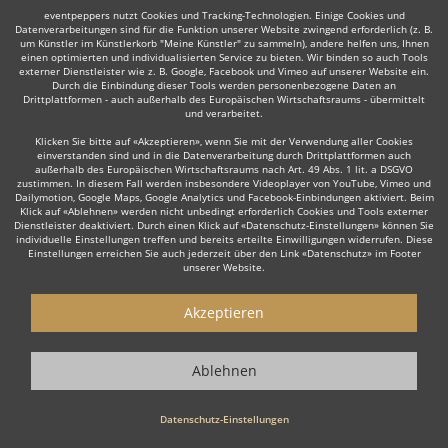
eventpeppers nutzt Cookies und Tracking-Technologien. Einige Cookies und
Datenverarbeitungen sind für die Funktion unserer Website zwingend erforderlich (z. B.
Show
Mehr
um Künstler im Künstlerkorb "Meine Künstler" zu sammeln), andere helfen uns, Ihnen
einen optimierten und individualisierten Service zu bieten. Wir binden so auch Tools
externer Dienstleister wie z. B. Google, Facebook und Vimeo auf unserer Website ein.
Durch die Einbindung dieser Tools werden personenbezogene Daten an
Drittplattformen - auch außerhalb des Europäischen Wirtschaftsraums - übermittelt
NACH OBEN
und verarbeitet.
Klicken Sie bitte auf «Akzeptieren», wenn Sie mit der Verwendung aller Cookies
einverstanden sind und in die Datenverarbeitung durch Drittplattformen auch
© 2010-2026 eventpeppers UG (haftungsbeschränkt) & Co. KG - Alle Rechte
außerhalb des Europäischen Wirtschaftsraums nach Art. 49 Abs. 1 lit. a DSGVO
vorbehalten.
zustimmen. In diesem Fall werden insbesondere Videoplayer von YouTube, Vimeo und
Dailymotion, Google Maps, Google Analytics und Facebook-Einbindungen aktiviert. Beim
Klick auf «Ablehnen» werden nicht unbedingt erforderlich Cookies und Tools externer
Dienstleister deaktiviert. Durch einen Klick auf «Datenschutz-Einstellungen» können Sie
individuelle Einstellungen treffen und bereits erteilte Einwilligungen widerrufen. Diese
Einstellungen erreichen Sie auch jederzeit über den Link «Datenschutz» im Footer
unserer Website.
Akzeptieren
Ablehnen
Datenschutz-Einstellungen