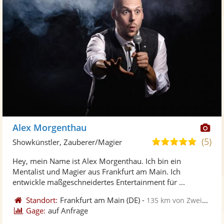
Di
Alex Morgenthau
Kü
(5)
5,0
Showkünstler, Zauberer/Magier
ste
von
Hey, mein Name ist Alex Morgenthau. Ich bin ein
Fo
5
Mentalist und Magier aus Frankfurt am Main. Ich
ber
Sternen
entwickle maßgeschneidertes Entertainment für ...
Standort:
Frankfurt am Main
(DE)
-
135 km von Zweibrücken
Gage:
auf Anfrage