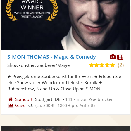
Diese
Di
SIMON THOMAS - Magic & Comedy
Künst
Kü
(2)
5,0
Showkünstler, Zauberer/Magier
stellt
ste
von
★ Preisgekrönte Zauberkunst für Ihr Event ★ Erleben Sie
Fotos
Vi
5
eine Show voller Wunder und feinster Komik ★
bereit
ber
Sternen
Bühnenshow, Stand-Up & Close-Up ★. SIMON ...
Standort:
Stuttgart
(DE)
-
143 km von Zweibrücken
Gage:
€€
(ca. 500 € - 1800 € pro Auftritt)