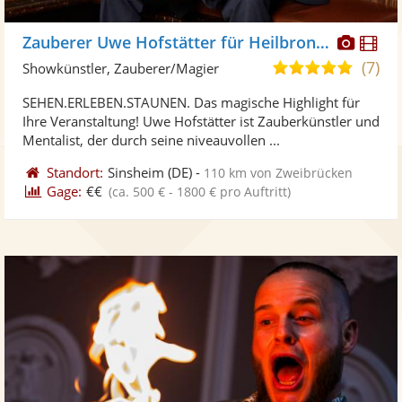
Diese
Di
Zauberer Uwe Hofstätter für Heilbronn Heidelberg Karlsruhe Mannheim Darmstadt Baden-Baden Bruchsal
Künst
Kü
(7)
5,0
Showkünstler, Zauberer/Magier
stellt
ste
von
SEHEN.ERLEBEN.STAUNEN. Das magische Highlight für
Fotos
Vi
5
Ihre Veranstaltung! Uwe Hofstätter ist Zauberkünstler und
bereit
ber
Sternen
Mentalist, der durch seine niveauvollen ...
Standort:
Sinsheim
(DE)
-
110 km von Zweibrücken
Gage:
€€
(ca. 500 € - 1800 € pro Auftritt)