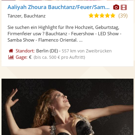
Diese
Di
Aaliyah Zhoura Bauchtanz/Feuer/Samba
Künst
Kü
(39)
5,0
Tänzer, Bauchtanz
stellt
ste
von
Sie suchen ein Highlight für Ihre Hochzeit, Geburtstag,
Fotos
Vi
5
Firmenfeier usw ? Bauchtanz - Feuershow - LED Show -
bereit
ber
Sternen
Samba Show - Flamenco Oriental. ...
Standort:
Berlin
(DE)
-
557 km von Zweibrücken
Gage:
€
(bis ca. 500 € pro Auftritt)