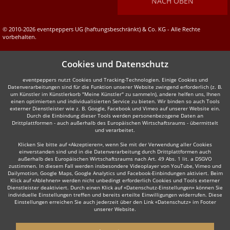
NACH OBEN
© 2010-2026 eventpeppers UG (haftungsbeschränkt) & Co. KG - Alle Rechte
vorbehalten.
Cookies und Datenschutz
eventpeppers nutzt Cookies und Tracking-Technologien. Einige Cookies und
Datenverarbeitungen sind für die Funktion unserer Website zwingend erforderlich (z. B.
um Künstler im Künstlerkorb "Meine Künstler" zu sammeln), andere helfen uns, Ihnen
einen optimierten und individualisierten Service zu bieten. Wir binden so auch Tools
externer Dienstleister wie z. B. Google, Facebook und Vimeo auf unserer Website ein.
Durch die Einbindung dieser Tools werden personenbezogene Daten an
Drittplattformen - auch außerhalb des Europäischen Wirtschaftsraums - übermittelt
und verarbeitet.
Klicken Sie bitte auf «Akzeptieren», wenn Sie mit der Verwendung aller Cookies
einverstanden sind und in die Datenverarbeitung durch Drittplattformen auch
außerhalb des Europäischen Wirtschaftsraums nach Art. 49 Abs. 1 lit. a DSGVO
zustimmen. In diesem Fall werden insbesondere Videoplayer von YouTube, Vimeo und
Dailymotion, Google Maps, Google Analytics und Facebook-Einbindungen aktiviert. Beim
Klick auf «Ablehnen» werden nicht unbedingt erforderlich Cookies und Tools externer
Dienstleister deaktiviert. Durch einen Klick auf «Datenschutz-Einstellungen» können Sie
individuelle Einstellungen treffen und bereits erteilte Einwilligungen widerrufen. Diese
Einstellungen erreichen Sie auch jederzeit über den Link «Datenschutz» im Footer
unserer Website.