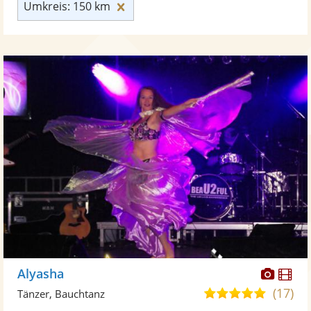
Umkreis: 150 km zurücksetzen
Umkreis: 150 km
Diese
Di
Alyasha
Künst
Kü
(17)
5,0
Tänzer, Bauchtanz
stellt
ste
von