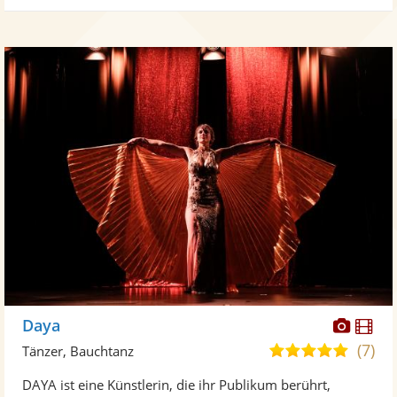
Diese
Di
Daya
Künst
Kü
(7)
5,0
Tänzer, Bauchtanz
stellt
ste
von
DAYA ist eine Künstlerin, die ihr Publikum berührt,
Fotos
Vi
5