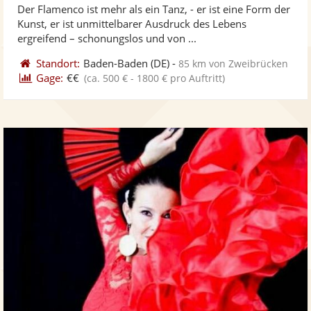
Der Flamenco ist mehr als ein Tanz, - er ist eine Form der
Fotos
Vi
5
Kunst, er ist unmittelbarer Ausdruck des Lebens
bereit
ber
Sternen
ergreifend – schonungslos und von ...
Standort:
Baden-Baden
(DE)
-
85 km von Zweibrücken
Gage:
€€
(ca. 500 € - 1800 € pro Auftritt)