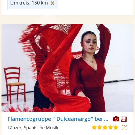
Umkreis: 150 km zurücksetzen
Umkreis: 150 km
Diese
Di
Flamencogruppe " Dulceamargo" bei Flamencita Tanzstudio
Künst
Kü
(2)
4,8
Tänzer, Spanische Musik
stellt
ste
von