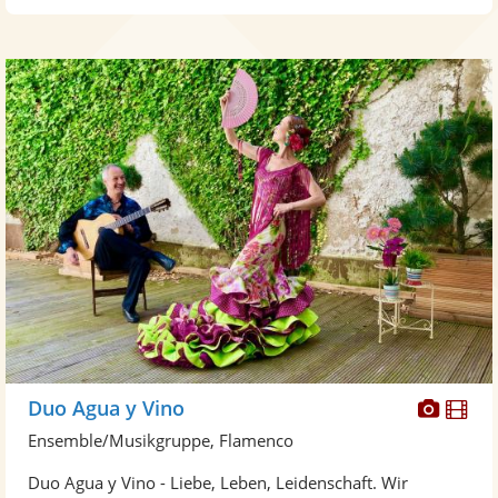
Diese
Di
Duo Agua y Vino
Künst
Kü
Ensemble/Musikgruppe, Flamenco
stellt
ste
Duo Agua y Vino - Liebe, Leben, Leidenschaft. Wir
Fotos
Vi