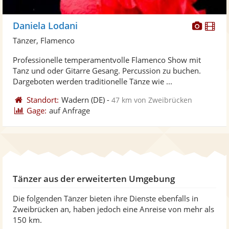
Diese
Di
Daniela Lodani
Künst
Kü
Tänzer, Flamenco
stellt
ste
Professionelle temperamentvolle Flamenco Show mit
Fotos
Vi
Tanz und oder Gitarre Gesang. Percussion zu buchen.
bereit
ber
Dargeboten werden traditionelle Tänze wie ...
Standort:
Wadern
(DE)
-
47 km von Zweibrücken
Gage:
auf Anfrage
Tänzer aus der erweiterten Umgebung
Die folgenden Tänzer bieten ihre Dienste ebenfalls in
Zweibrücken an, haben jedoch eine Anreise von mehr als
150 km.