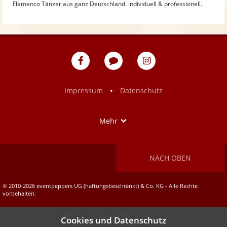
Flamenco Tänzer aus ganz Deutschland: individuell & professionell.
eventpeppers
Blog
eventpeppers
auf
auf
Facebook
Instagram
•
Impressum
Datenschutz
Show
Mehr
NACH OBEN
© 2010-2026 eventpeppers UG (haftungsbeschränkt) & Co. KG - Alle Rechte
vorbehalten.
Cookies und Datenschutz