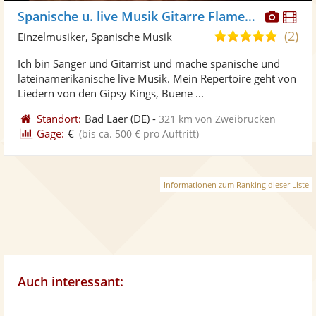
Diese
Di
Spanische u. live Musik Gitarre Flamenco
Künst
Kü
(2)
4,8
Einzelmusiker, Spanische Musik
stellt
ste
von
Ich bin Sänger und Gitarrist und mache spanische und
Fotos
Vi
5
lateinamerikanische live Musik. Mein Repertoire geht von
bereit
ber
Sternen
Liedern von den Gipsy Kings, Buene ...
Standort:
Bad Laer
(DE)
-
321 km von Zweibrücken
Gage:
€
(bis ca. 500 € pro Auftritt)
Informationen zum Ranking dieser Liste
Auch interessant: