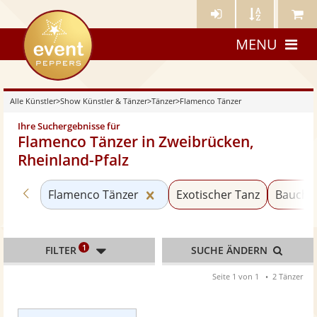
Künstler-
Künstler
Meine
eventpeppers
Login
A-
Künstle
MENU
Z
Alle Künstler
>
Show Künstler & Tänzer
>
Tänzer
>
Flamenco Tänzer
Ihre Suchergebnisse für
Flamenco Tänzer in Zweibrücken,
Rheinland-Pfalz
Zurück zu «Tänzer»
Kategorie «Flamenco Tänzer»
Flamenco Tänzer
Exotischer Tanz
Baucht
1
FILTER
SUCHE ÄNDERN
Seite 1 von 1
2 Tänzer