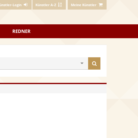
ünstler-Login
Künstler A-Z
Meine Künstler
REDNER
Künstler
finden