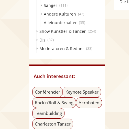
Die 
Sänger
(111)
Andere Kulturen
(42)
Alleinunterhalter
(35)
Show Künstler & Tänzer
(254)
DJs
(37)
Moderatoren & Redner
(23)
Auch interessant:
Conférencier
Keynote Speaker
Rock'n'Roll & Swing
Akrobaten
Teambuilding
Charleston Tänzer