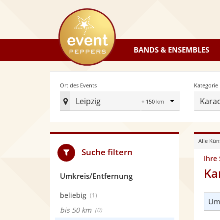
eventpeppers
BANDS & ENSEMBLES
Radius
Ort des Events
Kategorie
Leipzig
Kara
Ort
des
Events
Alle Kün
festlegen
Suche filtern
Ihre
Ka
Umkreis/Entfernung
beliebig
(1)
Umk
bis 50 km
(0)