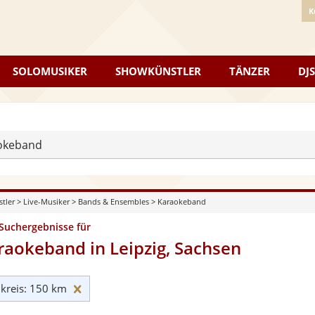
K
SOLOMUSIKER
SHOWKÜNSTLER
TÄNZER
DJS
okeband
stler
>
Live-Musiker
>
Bands & Ensembles
>
Karaokeband
 Suchergebnisse für
raokeband in Leipzig, Sachsen
Umkreis: 150 km zurücksetzen
reis: 150 km