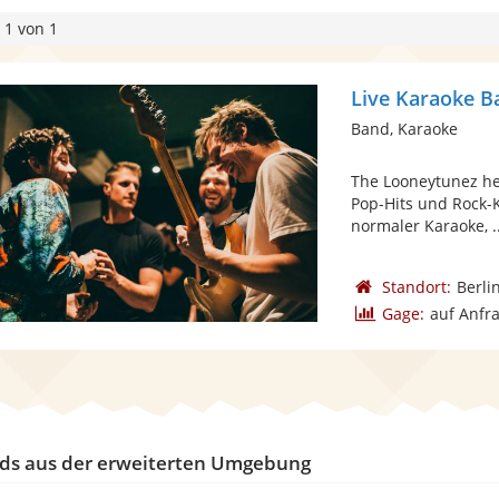
 1 von 1
Live Karaoke B
Band, Karaoke
The Looneytunez hei
Pop-Hits und Rock-K
normaler Karaoke, ..
Standort:
Berli
Gage:
auf Anfr
ds aus der erweiterten Umgebung