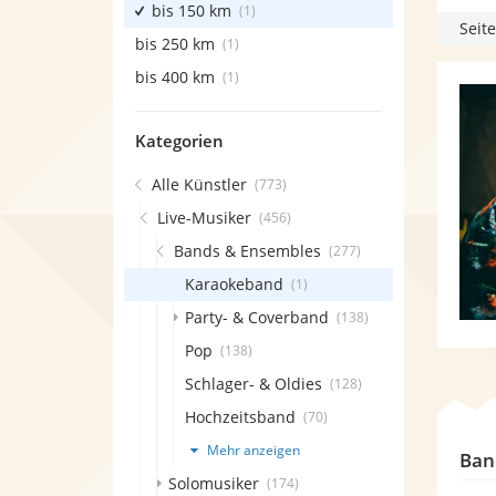
bis 150 km
(1)
Seite
bis 250 km
(1)
bis 400 km
(1)
Kategorien
Alle Künstler
(773)
Live-Musiker
(456)
Bands & Ensembles
(277)
Karaokeband
(1)
Party- & Coverband
(138)
Pop
(138)
Schlager- & Oldies
(128)
Hochzeitsband
(70)
Mehr anzeigen
Ban
Solomusiker
(174)