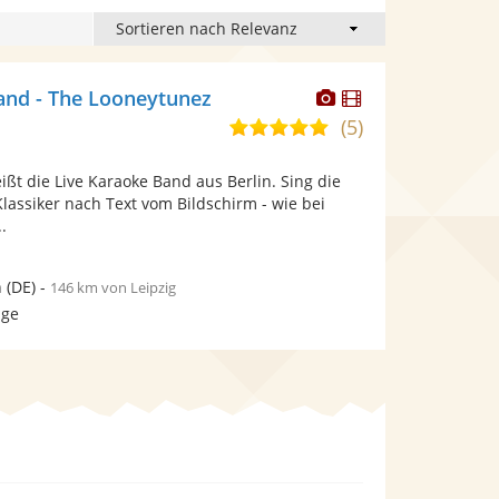
Dieser
Dieser
and - The Looneytunez
Künstler
Künstler
(5)
5,0
stellt
stellt
von
Fotos
Videos
ßt die Live Karaoke Band aus Berlin. Sing die
5
bereit.
bereit.
lassiker nach Text vom Bildschirm - wie bei
Sternen
.
n
(DE)
-
146 km von Leipzig
age